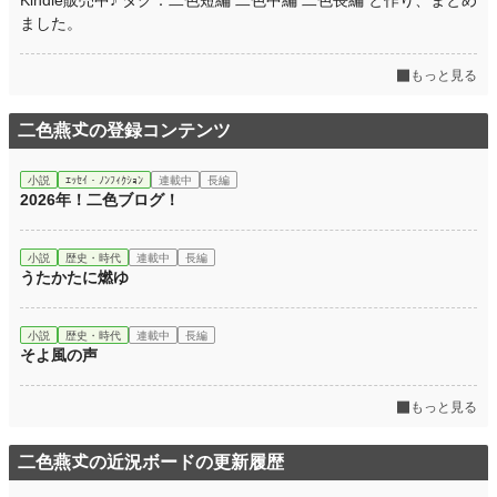
Kindle販売中♪ タグ：二色短編 二色中編 二色長編 と作り、まとめ
ました。
もっと見る
二色燕𠀋の登録コンテンツ
小説
ｴｯｾｲ・ﾉﾝﾌｨｸｼｮﾝ
連載中
長編
2026年！二色ブログ！
小説
歴史・時代
連載中
長編
うたかたに燃ゆ
小説
歴史・時代
連載中
長編
そよ風の声
もっと見る
二色燕𠀋の近況ボードの更新履歴