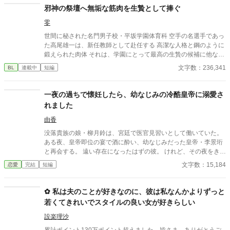
たちは言う。お互いに干渉しない割り切った夫婦のほうが気が楽
邪神の祭壇へ無垢な筋肉を生贄として捧ぐ
だって……。 だから私は彼が自由になれるように、魔女にこの
零
激しい気持ちを封印してもらったの。 ※このお話はハッピーエン
ドではありません。 ※短いお話でサクサクと進めたいと思いま
世間に秘された名門男子校・平坂学園体育科 空手の名選手であっ
す。
た高尾雄一は、新任教師として赴任する 高潔な人格と鋼のように
鍛えられた肉体 それは、学園にとって最高の生贄の候補に他なら
なかった 至高の筋肉を持つ、精神を削られ意志をなくした青年を
文字数：236,341
BL
連載中
短編
太古の神に捧げるため、“水”、“風”、“土”の信奉者達が暗躍する 意
志をなくし筋肉の操り人形と化した“デク” 消える教師 山奥の男子
校で繰り広げられるダークファンタジー
一夜の過ちで懐妊したら、幼なじみの冷酷皇帝に溺愛さ
れました
由香
没落貴族の娘・柳月鈴は、宮廷で医官見習いとして働いていた。
ある夜、皇帝即位の宴で酒に酔い、幼なじみだった皇帝・李景珩
と再会する。 遠い存在になったはずの彼。 けれど、その夜をきっ
かけに月鈴の運命は大きく動き出す。 冷酷と恐れられる皇帝が、
文字数：15,184
恋愛
完結
短編
なぜか彼女だけには甘すぎて――。
✿ 私は夫のことが好きなのに、彼は私なんかよりずっと
若くてきれいでスタイルの良い女が好きらしい
設楽理沙