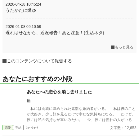
2026-04-18 10:45:24
うたかたに燃ゆ
2026-01-08 09:10:59
遅ればせながら、近況報告！あと注意！(生活ネタ)
もっと見る
このコンテンツについて報告する
あなたにおすすめの小説
あなたへの恋心を消し去りました
鍋
私には両親に決められた素敵な婚約者がいる。 私は彼のこと
が大好き。少し顔を見るだけで幸せな気持ちになる。 だけど、
彼には私の気持ちが重いみたい。 今、彼には憧れの人がいる。
その人は大人びた雰囲気をもつ二つ上の先輩。 彼は心は自由で
文字数：12,653
恋愛
完結
ｼｮｰﾄｼｮｰﾄ
いたい言っていた。 その女性と話す時、私には見せない楽しそ
うな笑顔を向ける貴方を見て、胸が張り裂けそうになる。 友人