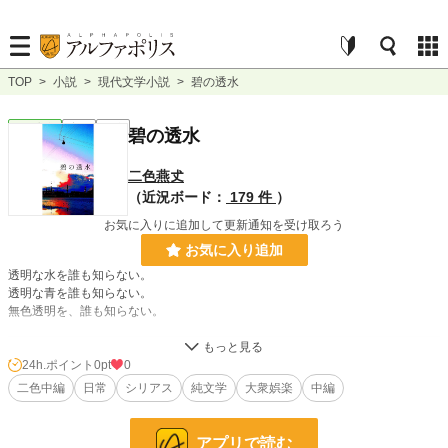
TOP
>
小説
>
現代文学小説
>
碧の透水
現代文学
完結
長編
碧の透水
二色燕𠀋
（近況ボード：
179 件
）
お気に入りに追加して更新通知を受け取ろう
お気に入り追加
透明な水を誰も知らない。
透明な青を誰も知らない。
無色透明を、誰も知らない。
小説
228,744 位 / 228,744 件
24h.ポイント
0pt
0
二色中編
日常
シリアス
純文学
大衆娯楽
中編
現代文学
9,621 位 / 9,621 件
お気に入り
4
アプリで読む