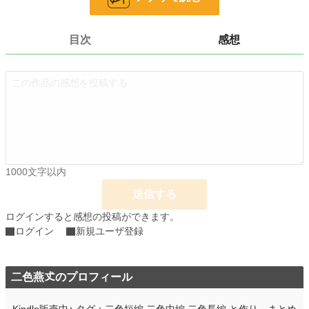
24h.ポイント
0 pt
文字数
75,380
目次
感想
更新日時
2019.11.09 03:00
初回公開日時
2019.10.29 07:39
初回完結日時
2019.11.02 07:42
週間ポイント
0 pt (228,744 位)
月間ポイント
0 pt (228,744 位)
1000文字以内
年間ポイント
148 pt (132,350 位)
送信する
累計ポイント
9,661 pt (98,077 位)
ログインすると感想の投稿ができます。
ログイン
新規ユーザ登録
二色燕𠀋のプロフィール