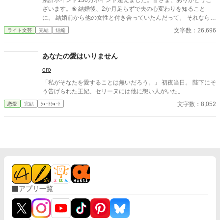
累計ポイント130万ポイント超えました。皆さま、ありがとうご
ざいます。❀ 結婚後、2か月足らずで夫の心変わりを知ること
に。 結婚前から他の女性と付き合っていたんだって。 それならそ
うと、ちゃんと話してくれていれば、結婚なんて しなかった。 呆
文字数：26,696
ライト文芸
完結
短編
れた私はすぐに家を出て自立の道を探すことにした。 それなの
に、私と別れたくないなんて信じられない 世迷言を言ってくる
夫。 だめだめ、信用できないからね～。 さようなら。 ＊＊＊＊
あなたの愛はいりません
＊＊*.✿..✿.*＊＊＊＊＊＊ ◇｜日比野滉星《ひびのこうせい》32
oro
才 会社員 ◇ 日比野ひまり 32才 ◇ 石田唯 29才
滉星の同僚 ◇新堂冬也 25才 ひまり
「私がそなたを愛することは無いだろう。」 初夜当日。 陛下にそ
の転職先の先輩(鉄道会社) 2025.4.11 完結 25649字
う告げられた王妃、セリーヌには他に想い人がいた。
文字数：8,052
恋愛
完結
ｼｮｰﾄｼｮｰﾄ
アプリ一覧