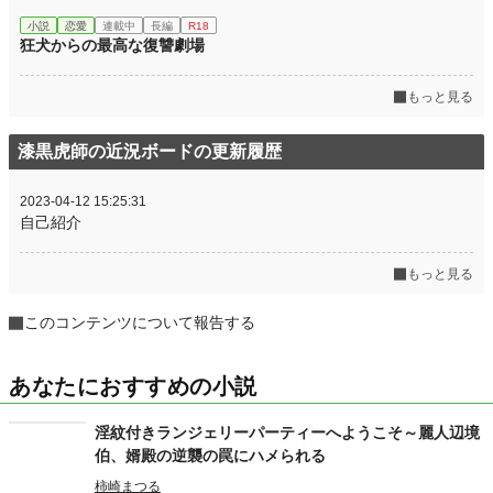
小説
恋愛
連載中
長編
R18
狂犬からの最高な復讐劇場
もっと見る
漆黒虎師の近況ボードの更新履歴
2023-04-12 15:25:31
自己紹介
もっと見る
このコンテンツについて報告する
あなたにおすすめの小説
淫紋付きランジェリーパーティーへようこそ～麗人辺境
伯、婿殿の逆襲の罠にハメられる
柿崎まつる