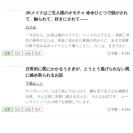
深くまで侵入してくる。 研究者が、快楽の実験体になる夜。
JKメイドはご主人様のオモチャ 命令ひとつで脱がされ
て、触られて、好きにされて――
のぞみ
「今日から、お前は俺のメイドだ。ベッドの上でもな」 高校二年
生の蒼井ひなたは、借金に追われた家族の代わりに、ある大富豪
の家で住み込みメイドとして働くことに。 そこは、まるでおとぎ
話に出てきそうな大きな洋館。 でも、そこで待っていたのは、同
文字数：8,491
恋愛
完結
短編
R18
じ高校に通うちょっと有名な男の子――完璧だけど性格が超ドS
な御曹司、天城 蓮だった。 昼間は生徒会長、夜は…ご主人様？
しかも、彼の命令はちょっと普通じゃない。 「掃除だけじゃダメ
日常的に罠にかかるうさぎが、とうとう逃げられない罠
だろ？ ご主人様の癒しも、メイドの大事な仕事だろ？」 手を握
に絡め取られるお話
られるたび、耳元で囁かれるたび、心臓がバクバクする。 なの
に、ひなたの体はどんどん反応してしまって…。 怒ったり照れた
下菊みこと
りしながらも、次第に蓮に惹かれていくひなた。 だけど、彼には
ヤンデレっていうほど病んでないけど、機を見て主人公を捕獲す
まだ知られていない秘密があって―― 「…ほんとは、ずっと前か
る彼。 そんな彼に見事に捕まる主人公。 そんなお話です。 ムー
ら、私…」 ただのメイドなんかじゃ終わりたくない。 恋と欲望が
ンライトノベルズ様でも投稿しています。
交差する、ちょっぴり危険な主従ラブストーリー。
文字数：4,544
恋愛
完結
短編
R18