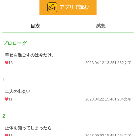
アプリで読む
小説
228,743 位 / 228,743 件
恋愛
66,363 位 / 66,363 件
目次
感想
お気に入り
17
24h.ポイント
0 pt
プロローグ
文字数
13,235
幸せを過ごすのは今だけ。
更新日時
13
2026.01.16 20:21
2023.04.12 13:25
1,862文字
初回公開日時
2023.04.12 13:25
1
初回完結日時
2023.04.12 13:25
二人の出会い
週間ポイント
42 pt (48,661 位)
11
2023.04.22 15:46
1,984文字
月間ポイント
147 pt (57,460 位)
2
年間ポイント
3,777 pt (52,198 位)
累計ポイント
17,768 pt (75,180 位)
正体を知ってしまったら．．．
11
2023.05.02 15:45
1,464文字