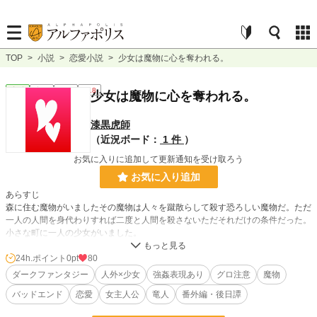
TOP
>
小説
>
恋愛小説
>
少女は魔物に心を奪われる。
恋愛
完結
長編
R18
少女は魔物に心を奪われる。
漆黒虎師
（近況ボード：
1 件
）
お気に入りに追加して更新通知を受け取ろう
お気に入り追加
あらすじ
森に住む魔物がいましたその魔物は人々を蹴散らして殺す恐ろしい魔物だ。ただ
一人の人間を身代わりすれば二度と人間を殺さないただそれだけの条件だった。
小さな町に一人の少女がいました。
名前はノア、ある日学校帰りに父が明日森で晩餐をする為ノアにお使いを頼ます
彼女は何も知らずに父の頼みで森に向かった。
24h.ポイント
0pt
80
ダークファンタジー
人外×少女
強姦表現あり
グロ注意
魔物
バッドエンド
恋愛
女主人公
竜人
番外編・後日譚