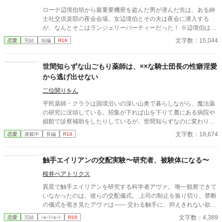
ローテ辺境伯領から最重要機密を盗んだ男が潜んだ先は、ある紳
士社交倶楽部の夜会会場。女辺境伯とその夫は夜会に潜入する
が、なんとそこはランジェリーパーティーだった！ ※辺境伯は女
です ムーンライトノベルズに掲載済みです。
文字数：15,044
恋愛
完結
短編
R18
世間知らずな山ごもり薬師は、××な騎士団長の性癖淫愛
から逃げ出せない
二位関りをん
平民薬師・クララは国境沿いの深い山奥で暮らしながら、魔法薬
の研究に没頭している。招集が下れば山を下りて麓にある病院や
娼館で診察補助をしたりしているが、世間知らずなのに変わりは
ない。 ある日、山の中で倒れている男性を発見。彼はなんと騎士
文字数：18,674
恋愛
連載中
長編
R18
団長・レイルドで女嫌いの噂を持つ人物だった。 当然女嫌いの噂
なんて知らないクララは良心に従い彼を助け、治療を施す。 だ
が、レイルドには隠している秘密……性癖があった。 ――君の××
触手エイリアンの交配実験〜研究者、被験体になる〜
××、触らせてもらえないだろうか？
桜井ベアトリクス
異星で触手エイリアンを研究する科学者アヴァ。 唯一観察できて
いなかったのは、彼らの交配儀式。 上司の制止を振り切り、禁断
の儀式を覗き見たアヴァは―― 交わる触手に、抑えきれない欲望
を覚える。 「私も……私も交配したい」 太く長い触手が、体の奥
文字数：4,389
恋愛
完結
ｼｮｰﾄｼｮｰﾄ
R18