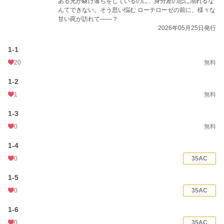
ある兄が駆け落ちをしているのに、身分差の恋に溺れるな
んてできない。そう思い悩む ローテローゼの前に、様々な
年間ポイント
20,906 pt (19,526 位)
甘い罠が訪れて――？
2026年05月25日発行
累計ポイント
112,867 pt (28,320 位)
1-1
20
無料
1-2
1
無料
1-3
0
無料
1-4
0
35AC
1-5
0
35AC
1-6
0
35AC