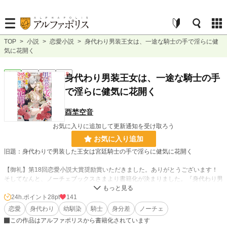
TOP
>
小説
>
恋愛小説
>
身代わり男装王女は、一途な騎士の手で淫らに健
気に花開く
恋愛
完結
長編
R18
身代わり男装王女は、一途な騎士の手
で淫らに健気に花開く
酉埜空音
お気に入りに追加して更新通知を受け取ろう
お気に入り追加
旧題：身代わりで男装した王女は宮廷騎士の手で淫らに健気に花開く
【御礼】第18回恋愛小説大賞奨励賞いただきました。ありがとうございます！
そしてなんと、ノーチェブックスさまより書籍化が決まりました。『身代わり男
装王女は、一途な騎士の手で淫らに健気に花開く』に改題のうえ、5/18ごろに発
売予定です。
24h.ポイント
28pt
141
恋愛
身代わり
幼馴染
騎士
身分差
ノーチェ
薔薇が咲き乱れるノワゼット王国。そこでは前代未聞の椿事が出来していた。
この作品はアルファポリスから書籍化されています
なんと、国王ベルナールが戴冠式目前にして駆け落ちしてしまったというのだ。