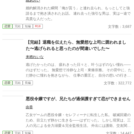
紬あおい
婚約解消された瞬間「俺が貰う」と連れ去られ、もっとしてと強
請るまで抱き潰されたお話。 連れ去った強引な男は、実は一途で
高貴な人だった。
文字数：3,687
恋愛
完結
短編
R18
【完結】退職を伝えたら、無愛想な上司に囲われまし
た〜逃げられると思ったのが間違いでした〜
来栖れいな
逃げたかったのは、 疲れきった日々と、叶うはずのない憧れ――
のはずだった。 無愛想で冷静な上司・東條崇雅。 その背中に、た
だ静かに憧れを抱きながら、 仕事の重圧と、自分の想いの行き場
に限界を感じて、私は退職を申し出た。 けれど―― そこから、彼
文字数：322,772
恋愛
完結
長編
の態度は変わり始めた。 苦手な仕事から外され、 負担を減らさ
れ、 静かに、けれど確実に囲い込まれていく私。 「辞めるのは認
めない」 そんな言葉すらないのに、 無言の圧力と、不器用な優し
悪役令嬢ですが、兄たちが過保護すぎて恋ができません
さが、私を縛りつけていく。 これは愛？ それともただの執着？
由香
じれじれと、甘く、不器用に。 二人の距離は、静かに、でも確か
に近づいていく――。 無愛想な上司に、心ごと囲い込まれる、じ
乙女ゲームの悪役令嬢・セレフィーナに転生した私。 破滅回避の
れじれ溺愛・執着オフィスラブ。 ※この物語はフィクションで
ため、目立たず静かに生きる――はずだった。 しかし現実は、三
す。 登場する人物・団体・名称・出来事などはすべて架空であ
人の兄による全力溺愛＆完全監視生活。 外出には護衛、交友関係
り、実在のものとは一切関係ありません。
は管理制、笑顔すら規制対象！？ さらに兄の親友である最強騎
文字数：14,447
恋愛
完結
短編