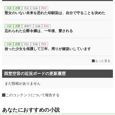
小説
恋愛
完結
短編
R18
聖女のいない未来を恐れた幼馴染は、自分で守ることを決めた
小説
恋愛
連載中
短編
R18
忘れられた公爵令嬢は、一年後、愛される
小説
恋愛
完結
長編
R18
拾った少女を保護して三年、周りが嫁扱いしています
もっと見る
酉埜空音の近況ボードの更新履歴
まだ投稿がありません
このコンテンツについて報告する
あなたにおすすめの小説