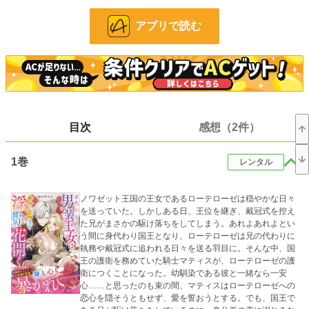
身代わりを命じられたのは――双子の妹ローテローゼ。
大急ぎで男装し、幼馴染の騎士マティスと老練な宰相を従えて、王様業に恋に奔
アプリで読む
走します。
小説
21,861 位 / 228,666 件
恋愛
9,573 位 / 66,337 件
目次
感想（2件）
お気に入り
133
1巻
24h.ポイント
28 pt
レンタル
文字数(レンタル含む)
215,402
ノワゼット王国の王女であるローテローゼは穏やかな日々
更新日時
2026.07.26 02:07
を送っていた。しかしある日、王位を継ぎ、戴冠式を控え
た兄がまさかの駆け落ちをしてしまう。あれよあれよとい
初回公開日時
2021.11.13 21:16
う間に身代わり国王となり、ローテローゼは兄の代わりに
執務や戴冠式に追われる日々を送る羽目に。そんな中、国
初回完結日時
2022.02.20 10:32
王の護衛を務めていた騎士マティスが、ローテローゼの護
衛につくことになった。幼馴染である彼と一緒なら一安
週間ポイント
508 pt (14,373 位)
心……と思ったのも束の間、マティスはローテローゼへの
恋心を隠そうともせず、愛を誓おうとする。でも、国王で
月間ポイント
1,509 pt (18,859 位)