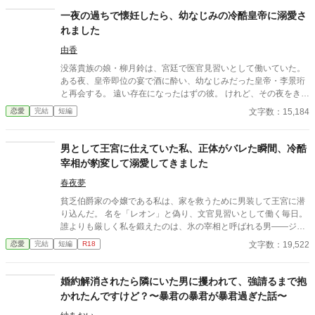
一夜の過ちで懐妊したら、幼なじみの冷酷皇帝に溺愛さ
れました
由香
没落貴族の娘・柳月鈴は、宮廷で医官見習いとして働いていた。
ある夜、皇帝即位の宴で酒に酔い、幼なじみだった皇帝・李景珩
と再会する。 遠い存在になったはずの彼。 けれど、その夜をきっ
かけに月鈴の運命は大きく動き出す。 冷酷と恐れられる皇帝が、
文字数：15,184
恋愛
完結
短編
なぜか彼女だけには甘すぎて――。
男として王宮に仕えていた私、正体がバレた瞬間、冷酷
宰相が豹変して溺愛してきました
春夜夢
貧乏伯爵家の令嬢である私は、家を救うために男装して王宮に潜
り込んだ。 名を「レオン」と偽り、文官見習いとして働く毎日。
誰よりも厳しく私を鍛えたのは、氷の宰相と呼ばれる男――ジー
クフリード。 ある日、ひょんなことから女であることがバレてし
文字数：19,522
恋愛
完結
短編
R18
まった瞬間、 あの冷酷な宰相が……私を押し倒して言った。 「ず
っと我慢していた。君が女じゃないと、自分に言い聞かせてき
た」 「……もう限界だ」 私は知らなかった。 宰相は、私の正体
婚約解消されたら隣にいた男に攫われて、強請るまで抱
を“最初から”見抜いていて―― ずっと、ずっと、私を手に入れる
かれたんですけど？〜暴君の暴君が暴君過ぎた話〜
機会を待っていたことを。