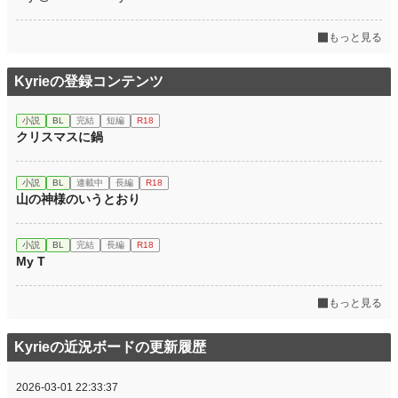
もっと見る
Kyrieの登録コンテンツ
小説
BL
完結
短編
R18
クリスマスに鍋
小説
BL
連載中
長編
R18
山の神様のいうとおり
小説
BL
完結
長編
R18
My T
もっと見る
Kyrieの近況ボードの更新履歴
2026-03-01 22:33:37