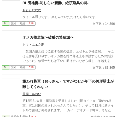
BL団地妻-恥じらい新妻、絶頂淫具の罠-
おととななな
タイトル通りです。 楽しんでいただけたら幸いです。
文字数：14,396
BL
完結
短編
R18
オメガ修道院〜破戒の繁殖城〜
トマトふぁ之助
某国の最北端に位置する陸の孤島、エゼキエラ修道院。 そこ
は迫害を受けやすいオメガ性を持つ修道士を保護するための施設
であった。修道士たちは互いに助け合いながら厳しい冬越えを行
っていたが、ある夜の訪問者によってその平穏な生活は終焉を迎
文字数：83,365
BL
完結
短編
R18
える。 聖なる家で嬲られる哀れな修道士たち。アルファ性の兵
士のみで構成された王家の私設部隊が逃げ場のない極寒の城を蹂
躙し尽くしていく。その裏に棲まうものの正体とは。
嫌われ将軍（おっさん）ですがなぜか年下の美形騎士が
離してくれない
天岸 あおい
第12回BL大賞・奨励賞を受賞しました（旧タイトル『嫌われ将
軍、実は傾国の愛されおっさんでした』）。そして12月に新タイ
トルで書籍が発売されます。 「ガイ・デオタード将軍、そなたに
邪竜討伐の任を与える。我が命を果たすまで、この国に戻ること
文字数：236,600
BL
連載中
長編
R18