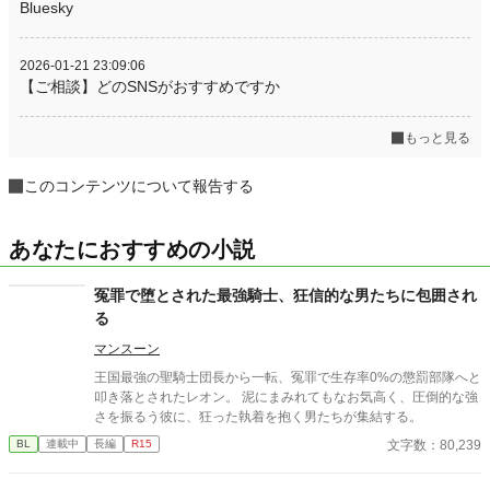
Bluesky
2026-01-21 23:09:06
【ご相談】どのSNSがおすすめですか
もっと見る
このコンテンツについて報告する
あなたにおすすめの小説
冤罪で堕とされた最強騎士、狂信的な男たちに包囲され
る
マンスーン
​王国最強の聖騎士団長から一転、冤罪で生存率0%の懲罰部隊へと
叩き落とされたレオン。 泥にまみれてもなお気高く、圧倒的な強
さを振るう彼に、狂った執着を抱く男たちが集結する。
文字数：80,239
BL
連載中
長編
R15