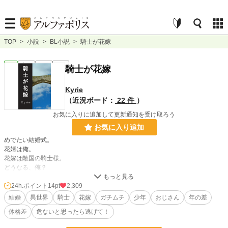
TOP
>
小説
>
BL小説
>
騎士が花嫁
BL
完結
長編
R18
騎士が花嫁
Kyrie
（近況ボード：
22 件
）
お気に入りに追加して更新通知を受け取ろう
お気に入り追加
めでたい結婚式。
花婿は俺。
花嫁は敵国の騎士様。
どうなる、俺？
*
他サイトにも掲載。
24h.ポイント
14pt
2,309
結婚
異世界
騎士
花嫁
ガチムチ
少年
おじさん
年の差
小説
29,529 位 / 228,744 件
体格差
危ないと思ったら逃げて！
BL
7,409 位 / 31,416 件