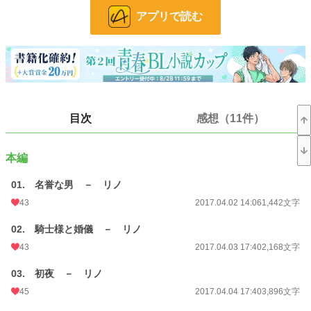
アプリで読む
お気に入り
739
24h.ポイント
14 pt
文字数
202,968
更新日時
2019.02.11 22:34
目次
感想（11件）
初回公開日時
2017.04.02 14:06
初回完結日時
2017.11.15 22:06
本編
週間ポイント
105 pt (33,630 位)
01. 名誉な男 － リノ
月間ポイント
1,078 pt (23,136 位)
43
2017.04.02 14:06
1,442文字
年間ポイント
11,265 pt (29,155 位)
02. 騎士様と婚儀 － リノ
累計ポイント
511,324 pt (10,248 位)
43
2017.04.03 17:40
2,168文字
03. 初夜 － リノ
45
2017.04.04 17:40
3,896文字