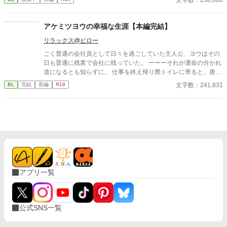
は許さぬ」 ――新王から事実上の追放を受けたガイ。 副官を始
め、部下たちも冷ややかな態度。 ずっと感じていたが、自分は嫌
われていたのだと悟りながらガイは王命を受け、邪竜討伐の旅に
アケミツヨウの幸福な生涯【本編完結】
出る。 その際、一人の若き青年エリクがガイのお供を申し出る。
リラックス@ピロー
兵を辞めてまで英雄を手伝いたいというエリクに野心があるよう
に感じつつ、ガイはエリクを連れて旅立つ。 エリクの野心も、新
ごく普通の会社員として日々を過ごしていた主人公、ヨウはその
王の冷遇も、部下たちの冷ややかさも、すべてはガイへの愛だと
日も普通に残業で会社に残っていた。 ーーーそれが運命の分かれ
知らずに―― 筋肉おっさん受け好きに捧げる、実は愛されおっさ
道になるとも知らずに。 仕事を終え帰り際トイレに寄ると、唐突
ん冒険譚。 ※12/1ごろから書籍化記念の番外編を連載予定。二人
に便器から水が溢れ出した。勢い良く迫り来る水に飲み込まれた
文字数：241,831
BL
完結
長編
R18
と一匹のハイテンションラブな後日談です。
先で目を覚ますと、黒いローブの怪しげな集団に囲まれていた。
彼らは自分を"神子"だと言い、神の奇跡を起こす為とある儀式を
行うようにと言ってきた。 神子を守護する神殿騎士×異世界から
召喚された神子
アプリ一覧
公式SNS一覧