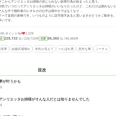
こからアンリエッタお姉様の信じられない妨害行為が始まったと思う。
気でいつだってアンリエッタお姉様のいいなりだったけど、これだけは譲れない
んな中で婚約者のレオルカの心中は穏やかではなくなり…
べて妄想の産物です。いつものように誤字脱字あると思いますがどうかご勘弁を。
幸いです。
24h.ポイント
0pt
1,329
228,733
66,360
位 / 228,733件
位 / 66,360件
説
恋愛
異世界
結婚式場憧れ
本性が見えて
べたぼれ男
意外な事
ノーチェ
目次
夢が叶うかも
30
アンリエッタお姉様がそんな人だとは知りませんでした
28