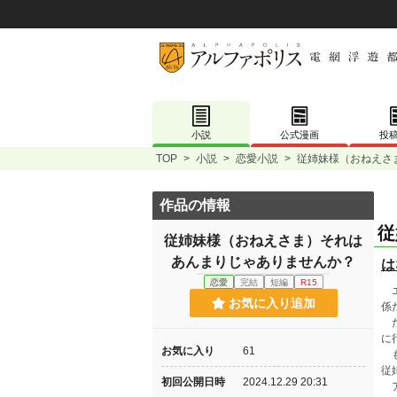
小説
公式漫画
投
TOP
>
小説
>
恋愛小説
>
従姉妹様（おねえさ
作品の情報
従
従姉妹様（おねえさま）それは
あんまりじゃありませんか？
は
恋愛
完結
短編
R15
エ
お気に入り追加
係
だ
に
お気に入り
61
も
従
初回公開日時
2024.12.29 20:31
ア