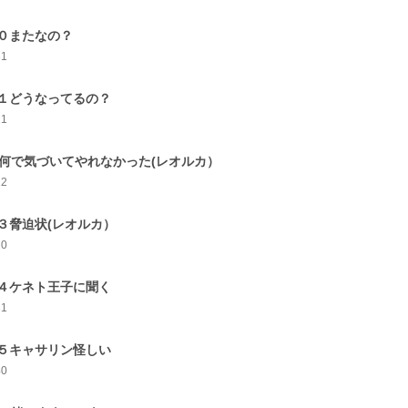
０またなの？
31
１どうなってるの？
21
2何で気づいてやれなかった(レオルカ）
22
３脅迫状(レオルカ）
20
４ケネト王子に聞く
31
５キャサリン怪しい
40