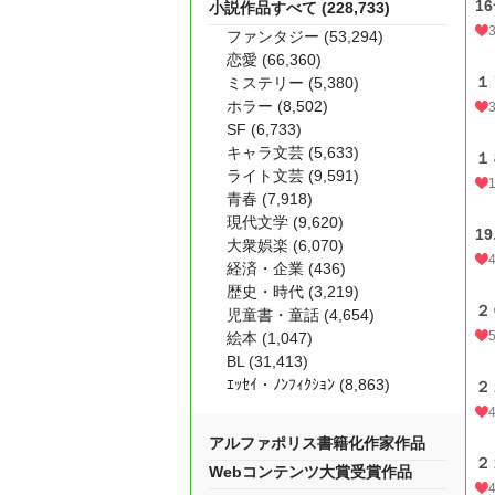
1
小説作品すべて (228,733)
ファンタジー (53,294)
恋愛 (66,360)
１
ミステリー (5,380)
ホラー (8,502)
SF (6,733)
キャラ文芸 (5,633)
１
ライト文芸 (9,591)
青春 (7,918)
現代文学 (9,620)
1
大衆娯楽 (6,070)
経済・企業 (436)
歴史・時代 (3,219)
２
児童書・童話 (4,654)
絵本 (1,047)
BL (31,413)
ｴｯｾｲ・ﾉﾝﾌｨｸｼｮﾝ (8,863)
２
アルファポリス書籍化作家作品
２
Webコンテンツ大賞受賞作品