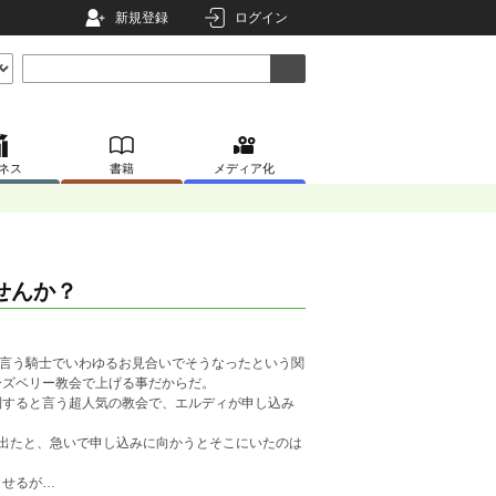
新規登録
ログイン
ネス
書籍
メディア化
せんか？
と言う騎士でいわゆるお見合いでそうなったという関
ーズベリー教会で上げる事だからだ。
すると言う超人気の教会で、エルディが申し込み
出たと、急いで申し込みに向かうとそこにいたのは
ませるが…