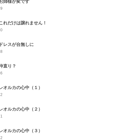
お姉様が変です
19
これだけは譲れません！
20
ドレスが台無しに
18
仲直り？
16
レオルカの心中（１）
22
レオルカの心中（２）
31
レオルカの心中（３）
32