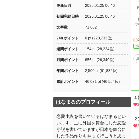
そ
更新日時
2025.01.25 06:46
内
そ
初回完結日時
2025.01.25 06:46
す
ば
文字数
71,662
24h.ポイント
0 pt (228,733位)
小
週間ポイント
154 pt (28,234位)
月間ポイント
856 pt (26,340位)
年間ポイント
2,500 pt (61,832位)
累計ポイント
46,081 pt (46,554位)
１
はなまるのプロフィール
恋愛小説を書いているはなまるとい
２
います。主に外国を舞台にした恋愛
小説を書いていますが日本を舞台に
した作品作りもやって行こうと思っ