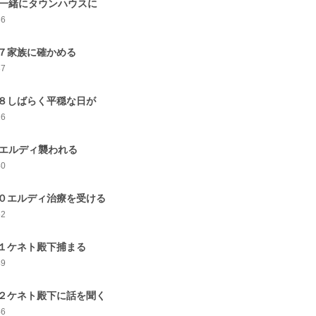
6一緒にタウンハウスに
36
７家族に確かめる
37
８しばらく平穏な日が
16
9エルディ襲われる
40
０エルディ治療を受ける
52
１ケネト殿下捕まる
49
２ケネト殿下に話を聞く
46