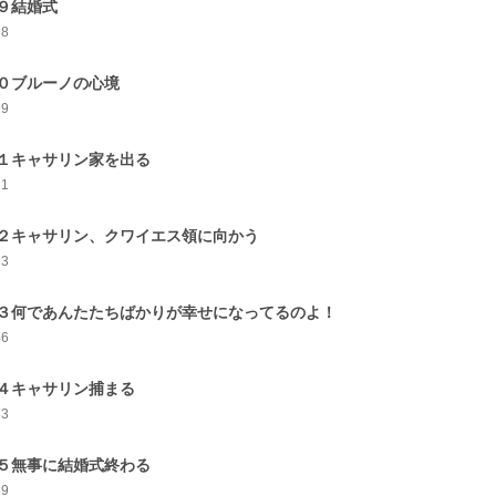
９結婚式
28
０ブルーノの心境
29
１キャサリン家を出る
21
２キャサリン、クワイエス領に向かう
23
３何であんたたちばかりが幸せになってるのよ！
46
４キャサリン捕まる
43
５無事に結婚式終わる
39