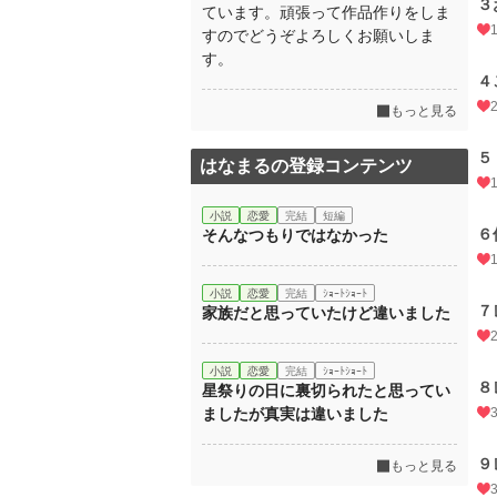
３
ています。頑張って作品作りをしま
すのでどうぞよろしくお願いしま
す。
４
もっと見る
５
はなまるの登録コンテンツ
小説
恋愛
完結
短編
６
そんなつもりではなかった
小説
恋愛
完結
ｼｮｰﾄｼｮｰﾄ
７
家族だと思っていたけど違いました
小説
恋愛
完結
ｼｮｰﾄｼｮｰﾄ
８
星祭りの日に裏切られたと思ってい
ましたが真実は違いました
９
もっと見る