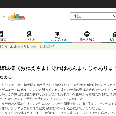
Web
稿漫画
レンタル
絵本ひろば
ビジ
コンテンツ大賞
ま）それはあんまりじゃありませんか？
姉妹様（おねえさま）それはあんまりじゃありま
なまる
ルディは19歳。騎士団で事務員として働いている。婚約者は9歳年上のレオルカ
だがエルディはそれでもいいと思っている。彼女の一番の夢は結婚式をセント・ル
が、この教会には愛の女神リガオラ様が祀られていて国中から結婚式の予約が殺到
行った時にはすでに予約2年待ちと言うすさまじい人気だった。
うだめだと諦めかけていた時にレオルカから朗報を聞く。3か月後にキャンセルが
姉妹のアンリエッタお姉様で彼女も結婚式の申し込みに来ていたのだった。
ンリエッタお姉様とはいえここは譲れないと意を決してエルディは申し込みを済