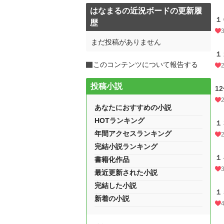
はなまるの近況ボードの更新履
１
歴
まだ投稿がありません
１
このコンテンツについて報告する
投稿小説
1
あなたにおすすめの小説
HOTランキング
１
年間アクセスランキング
完結小説ランキング
１
書籍化作品
最近更新された小説
完結した小説
１
新着の小説