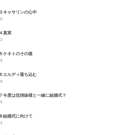
３キャサリンの心中
46
４真実
32
５ケネトのその後
49
６エルディ落ち込む
58
７今度は従姉妹様と一緒に結婚式？
25
８結婚式に向けて
43