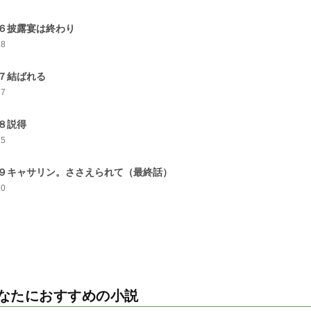
６披露宴は終わり
38
７結ばれる
57
８説得
25
９キャサリン。ささえられて（最終話）
70
なたにおすすめの小説