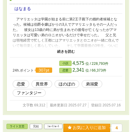
はなまる
アマリエッタは学園が始まる前に第2王子殿下の婚約者候補とな
った。候補は伯爵令嬢ばかりの3人でアマリエッタもその一人だっ
た。 彼女は13歳の時に弟が生まれその後母が亡くなったがアマ
リエッタは可愛い弟のロニオがいるだけで幸せだった。 父と兄
は領地経営で忙しく王都にはアマリエッタとロニオが一緒に住んで
いて毎日楽しく暮らしていた。 そして学園最後の3年生。ついに
王子殿下の婚約者が決まった。相手は隣国の王女ゾラ様だった。
それからすぐにアマリエッタと他2人の婚約者はそれぞれの婚約
者が決められた。 他の婚約者候補だったローザンヌとリスティ
4,575
小説
位 / 228,793件
はもともと好きだった相手だった。でもアマリエッタの婚約者は彼
2,341
307pt
24h.ポイント
位 / 66,373件
恋愛
女があまり良い印象を持っていないヴィント公爵令息で‥ アマ
リエッタは取りあえず様子を見てみる事にする。 妄想ゆるゆ
る異世界です。軽く楽しんでいただけると幸せです。 誤字脱字
恋愛
異世界
ほのぼの
弟溺愛
ご勘弁下さい。 他サイトにも投稿しています。
ファンタジー
文字数 69,312
最終更新日 2025.07.27
登録日 2025.07.16
ライト文芸
完結
ｼｮｰﾄｼｮｰﾄ
お気に入りに追加
4