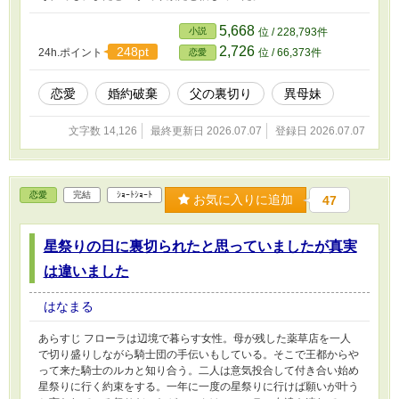
5,668
小説
位 / 228,793件
2,726
248pt
24h.ポイント
位 / 66,373件
恋愛
恋愛
婚約破棄
父の裏切り
異母妹
文字数 14,126
最終更新日 2026.07.07
登録日 2026.07.07
恋愛
完結
ｼｮｰﾄｼｮｰﾄ
お気に入りに追加
47
星祭りの日に裏切られたと思っていましたが真実
は違いました
はなまる
あらすじ フローラは辺境で暮らす女性。母が残した薬草店を一人
で切り盛りしながら騎士団の手伝いもしている。そこで王都からや
って来た騎士のルカと知り合う。二人は意気投合して付き合い始め
星祭りに行く約束をする。一年に一度の星祭りに行けば願いが叶う