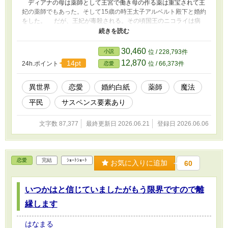
ディアナの母は薬師として王宮で働き母の作る薬は重宝されて王
妃の薬師でもあった。そして15歳の時王太子アルベルト殿下と婚約
をした。 だが、王妃が毒殺される。その頃国王のニコライは病
に臥せっていて王弟のガイアスが政務を行っていた。その頃ブガリ
ア国とも仲たがいをしていて元々ブガリア国に劣等感を抱いていた
貴族たちから魔力が使えたディアナの母は疑いを掛けられ牢の中で
30,460
小説
位 / 228,793件
自殺、父も疑惑を掛けられ生気を失い流行り病であっけなく亡くな
12,870
14pt
24h.ポイント
位 / 66,373件
恋愛
る。 それが原因でアルベルト殿下から婚約を白紙に戻された。
おまけに父の弟がオールデル公爵家を引き継ぐことになりいとこの
シャロンがアルベルト殿下の婚約者になった。 ディアナはシャ
異世界
恋愛
婚約白紙
薬師
魔法
ロンを虐げたとアルベルト殿下に呼び出され平民にされてオールデ
平民
サスペンス要素あり
ル家を追い出され救護院で働くことにされた。名前はアナと変え髪
も短く切って貴族の令嬢と知られないように認識阻害魔法を使っ
た。 ディアナは10歳の時に魔力が現れたが、その時魔力が暴走
文字数 87,377
最終更新日 2026.06.21
登録日 2026.06.06
して怪我人を出し周りから恐れられてもいたが、母の教えで治癒魔
法が使え回復魔法薬も作れた。知る人は侍女のコニアくらいだけだ
った。 次々に起こる厄災で厄災令嬢と言われながらも薬師を資
格を取って懸命に生きていく。 時には魔力を使う事と忌み嫌う
恋愛
完結
ｼｮｰﾄｼｮｰﾄ
お気に入りに追加
60
アルドラーゼ国の人には魔法を使う事を隠して治療をしたこともあ
った。 ニコライ国王は病のため亡くなり、さらにアルベルト殿
下の具合が悪くなって宮廷医から呼び出され治癒魔法を使って助け
いつかはと信じていましたがもう限界ですので離
て欲しいと頼まれる。 そしてアルベルト殿下は無事危機を脱し
縁します
てアルベルト殿下の専用薬師に抜擢される。 そんな中ガイアス
は本格的に国王の座を狙い始め、遂に旧国王派閥は真相究明に動き
始める。だが、肝心のアルベルト殿下はガイアスを信じ切っていた
はなまる