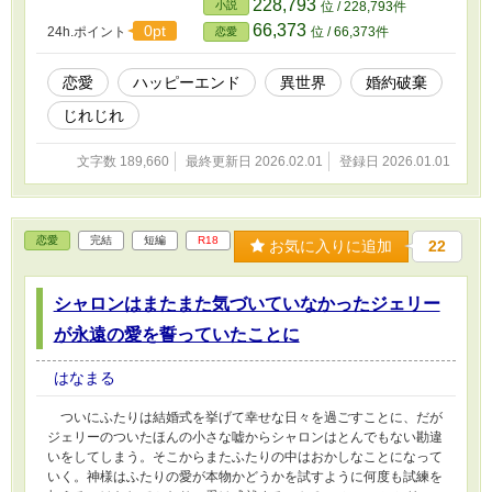
228,793
小説
位 / 228,793件
レイシアはジェリク殿下の期待に応えようと必死だった。 だ
66,373
0pt
24h.ポイント
位 / 66,373件
恋愛
が、最近になってジェリクは治癒魔法が使えるカトリーナ公爵令嬢
に気持ちを移してしまう。 その前からジェリク殿下の態度に不
信感を抱いていたフレイシアは魔力をだんだん失くしていて、つい
恋愛
ハッピーエンド
異世界
婚約破棄
にジェリクから枯渇聖女と言われ婚約を破棄されおまけに群れ衣を
じれじれ
着せられて王都から辺境に追放される事になった。 追放が決ま
り牢に入れられている間に月の精霊が現れフレイシアの魔力は回復
し、翌日、辺境に向かう騎士3名と一緒に荷馬車に乗ってその途中
文字数 189,660
最終更新日 2026.02.01
登録日 2026.01.01
で魔物に遭遇。フレイシアは想像を超える魔力を発揮する。 そ
んな力を持って辺境に‥ 明けましておめでとうございます。
今年もよろしくお願いします。少し間が開いてしまいましたがよろ
しくです。 まったくの空想の異世界のお話。誤字脱字などご不
恋愛
完結
短編
R18
お気に入りに追加
22
快な点は平にご容赦お願いします。最後までお付き合いいただける
と嬉しいです。他のサイトにも投稿しています。
シャロンはまたまた気づいていなかったジェリー
が永遠の愛を誓っていたことに
はなまる
ついにふたりは結婚式を挙げて幸せな日々を過ごすことに、だが
ジェリーのついたほんの小さな嘘からシャロンはとんでもない勘違
いをしてしまう。そこからまたふたりの中はおかしなことになって
いく。神様はふたりの愛が本物かどうかを試すように何度も試練を