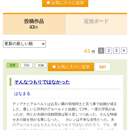
お気に入りに追加
投稿作品
近況ボード
43
件
43
1
2
3
件
恋愛
完結
短編
お気に入りに追加
587
そんなつもりではなかった
はなまる
ディアナとアルベルトはお互い隣の領地同士と言う事で結婚が成立
した。優しいと評判のアルベルトと結婚して2年。一度の浮気があ
ったが、何とか夫婦の信頼関係は取り戻しつつあった。そんな時縁
せきの娘を預かる事になった。 カレンは不幸な女性だった。夫
のアルベルトはもちろんそんなつもりではないのだろう。でも、優