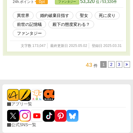
53,320
0pt
24h.ポイント
位 / 53,320件
ファンタジー
れた時から父は冷たかった。それに愛人と子供もいた。 ロンドス
キーは国王が亡くなった後ドーナン第1王子の後継人となりそのま
ま第1王子の病弱を理由に国王代理になった。せっかく国王になれ
異世界
婚約破棄目指す
聖女
死に戻り
ると喜んでいるとシュナウトの存在がわかったのだ。そのため何と
前世の記憶蟻
殿下の態度変わる？
してもリンローズと結婚させてその子供を王にしたいと思ってい
る。 そして死に戻ったリンローズには前世の記憶がありここが前
ファンタジー
世で読んだ持ち込まれた小説の世界だと知る。なので知らなかった
新たな事実が次々と分かる。 そして毒を飲んで死んだシュナウ
文字数 173,047
最終更新日 2025.05.02
登録日 2025.03.31
トも死に戻っていた。ふたりの運命は前世とは少しずつ変わって行
くことになる。 すべて妄想の世界です。異世界風。誤字脱字は
するりと流していただけると助かります。拙い話ですがどうかよろ
しくお願いします。他のサイトにも投稿しています。短編設定でし
43
1
2
3
件
たが恐らく長編になるかと思います。ごめんなさい。でも頑張りま
すのでよろしくお願いします。
アプリ一覧
公式SNS一覧