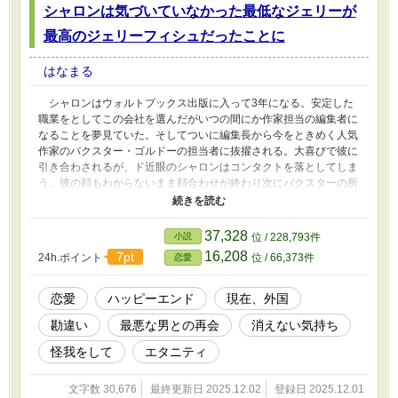
シャロンは気づいていなかった最低なジェリーが
最高のジェリーフィシュだったことに
はなまる
シャロンはウォルトブックス出版に入って3年になる。安定した
職業をとしてこの会社を選んだがいつの間にか作家担当の編集者に
なることを夢見ていた。そしてついに編集長から今をときめく人気
作家のバクスター・ゴルドーの担当者に抜擢される。大喜びで彼に
引き合わされるが、ド近眼のシャロンはコンタクトを落としてしま
う。彼の顔もわからないまま顔合わせが終わり次にバクスターの所
に行って初めて彼が元別れた夫のジェリーだと知って驚く。3年前
わたしを虜にして結婚までした男が…彼は浮気してわたしを裏切っ
たのよ。あたまに警告サインが…でもシャロンは今でも彼が忘れら
37,328
小説
位 / 228,793件
れなかった。そんな彼からなぜかランチに誘われて… 他のサイ
16,208
7pt
24h.ポイント
位 / 66,373件
恋愛
トで投稿していたものです。舞台はアメリカで現代のお話です。も
ちろん全くの空想の話です。
恋愛
ハッピーエンド
現在、外国
勘違い
最悪な男との再会
消えない気持ち
怪我をして
エタニティ
文字数 30,676
最終更新日 2025.12.02
登録日 2025.12.01