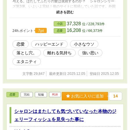
与える。はたしてふたりの愛は成就するのか？ シャロンシリー
ズ第3弾。いよいよ完結！他のサイトに投稿していた話です。外国
現代。もちろん空想のお話です。 申し訳ありません。話の1と2が
逆になっていますごめんなさい。
37,328
小説
位 / 228,793件
16,208
7pt
24h.ポイント
位 / 66,373件
恋愛
恋愛
ハッピーエンド
小さなウソ
落とし穴。
離れる気持ち
強い思い
エタニティ
文字数 29,847
最終更新日 2025.12.05
登録日 2025.12.05
恋愛
完結
短編
R18
お気に入りに追加
14
シャロンはまたしても気づいていなった本物のジ
ェリーフィッシュを見失った事に