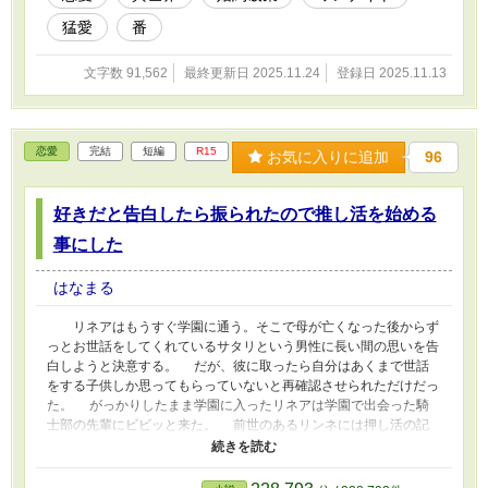
約者に裏切られた女性だった。 重なる不運に心が折れそうにな
猛愛
番
るが、それでも就職は決まっており住まうところは職員寮に入れる
事になっているからと気持ちを切り替えようとする。 仕事が始
まるまでマニルという元私の乳母の所に身を寄せる。寛恕は王都で
文字数 91,562
最終更新日 2025.11.24
登録日 2025.11.13
食堂を開いている。マニルの所は居心地が良く食堂の手伝いの楽し
かったがマニルが腰を痛めて私は職員寮には入らずマニルの所から
通うことに決めた。 そして気持ちも新たに職場に向かった。
でも、職場は思っていた配属先を変えられ周りの人からは蔑まれて
恋愛
完結
短編
R15
お気に入りに追加
96
嫌な気持ちになるが新しい職場には馴染めそうな気がした。 そ
んな時、偶然一人の男の子を助ける。 男の子は前世のりんの弟
を思い出させた。りんには6歳年下の弟がいた父は暴力を奮う男で
好きだと告白したら振られたので推し活を始める
母はそんな父に嫌気がさして出て行った。リンと弟は12歳の時に養
事にした
護施設に保護されそれからりんは苦労して弟を大学にまで行かせ卒
業を迎えたばかりだった。 そして助けた男の子を一晩預かる事
になったが、朝起きると男の子は立派な男性になっておまけにその
はなまる
夜小向りんだった時の婚約者との甘い記憶を夢見たと思ったが実は
その男と一夜を共にしていたらしく‥ それから私は不思議は力
リネアはもうすぐ学園に通う。そこで母が亡くなった後からず
が使えるようになって‥ 異世界妄想世界です。出てくる言葉や品
っとお世話をしてくれているサタリという男性に長い間の思いを告
物など完全に個人のご都合主義です。温かいお気持ちで見守って頂
白しようと決意する。 だが、彼に取ったら自分はあくまで世話
けると助かります。誤字脱字ご容赦下さい。他のサイトにも投稿し
をする子供しか思ってもらっていないと再確認させられただけだっ
ています。
た。 がっかりしたまま学園に入ったリネアは学園で出会った騎
士部の先輩にビビッと来た。 前世のあるリンネには押し活の記
憶があって彼女はサタリの事を忘れるために推し活をしようと決意
する。 サタリはリンネにはいつも協力的で応援してくれるはず
がやたらとうるさくなって、推しに恋愛感情なんかないって言って