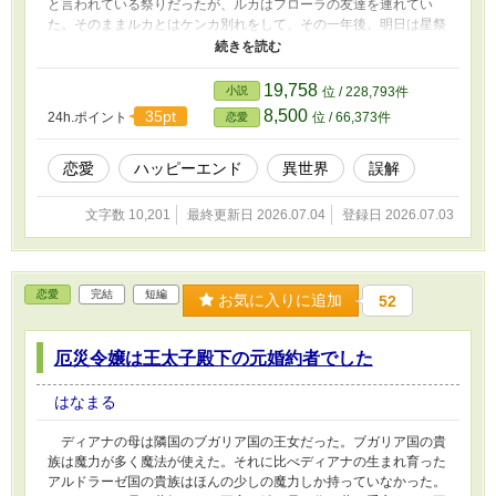
と言われている祭りだったが、ルカはフローラの友達を連れてい
た。そのままルカとはケンカ別れをして、その一年後。明日は星祭
りと言う日、辺境ルクラにルカガやって来る。 ほんの少し七夕に
合わせて星に願いを♡本編は全くの私的妄想作品です。
19,758
小説
位 / 228,793件
8,500
35pt
24h.ポイント
位 / 66,373件
恋愛
恋愛
ハッピーエンド
異世界
誤解
文字数 10,201
最終更新日 2026.07.04
登録日 2026.07.03
恋愛
完結
短編
お気に入りに追加
52
厄災令嬢は王太子殿下の元婚約者でした
はなまる
ディアナの母は隣国のブガリア国の王女だった。ブガリア国の貴
族は魔力が多く魔法が使えた。それに比べディアナの生まれ育った
アルドラーゼ国の貴族はほんの少しの魔力しか持っていなかった。