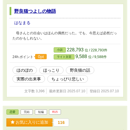
野良猫つよしの物語
はなまる
母さんとの出会いはほんの偶然だった。でも、今思えば必然だっ
たのかもしれない。
228,793
小説
位 / 228,793件
9,588
0pt
24h.ポイント
位 / 9,588件
ライト文芸
ほのぼの
ほっこり
野良猫の話
実際の出来事
ちょっぴり悲しい
文字数 3,396
最終更新日 2025.07.10
登録日 2025.07.10
恋愛
完結
短編
R15
お気に入りに追加
116