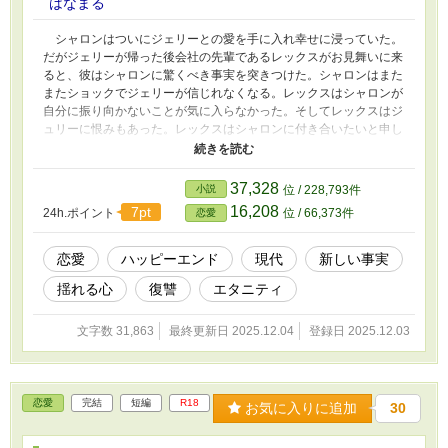
はなまる
シャロンはついにジェリーとの愛を手に入れ幸せに浸っていた。
だがジェリーが帰った後会社の先輩であるレックスがお見舞いに来
ると、彼はシャロンに驚くべき事実を突きつけた。シャロンはまた
またショックでジェリーが信じれなくなる。レックスはシャロンが
自分に振り向かないことが気に入らなかった。そしてレックスはジ
ュリーに恨みもあった。レックスはシャロンに付き合いたいと申し
込む。シャロンはジェリーへの思いを断ち切るためにもそれがいい
かもと思ってしまう。ところがレックスは思った以上に完璧な男性
でシャロンはレックスに気持ちが傾いて行く…… 他のサイトで
37,328
小説
位 / 228,793件
投稿していたものです。舞台は外国現代。もちろん全くの空想のお
16,208
7pt
24h.ポイント
位 / 66,373件
恋愛
話です
恋愛
ハッピーエンド
現代
新しい事実
揺れる心
復讐
エタニティ
文字数 31,863
最終更新日 2025.12.04
登録日 2025.12.03
恋愛
完結
短編
R18
お気に入りに追加
30