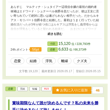
が‥ ディアナの母や父を陥れた事実やブガリア国との関係も絡
み合って果たしてアルドラーゼ国の未来は？ディアナはどうする？
あらすじ マルティナ・シュタイアー辺境伯令嬢の最初の婚約者
完全妄想異世界のお話です。誤字脱字申しわけありません。他の
候補はエドワード・シュナーベル侯爵令息だったが、彼は王女に言
サイトに投稿予定です。応援もいただけるとすごく励みになりま
い寄られていて絶対に思いは遂げられない相手だった。だからルキ
す。最後までよろしくお願いします。
アス・モリバート伯爵令息と結婚した。最初はうまく行っていた結
婚生活だったが3年が経つ頃にはルキアスは浮気をし義理母からは
自分が浮気をしていると疑われる始末だ。 おまけにエドワード
がなぜかモリバート家に監査役としてやって来た。 エドワード
はマルティナに日々行われる義理母の嫌がらせやルキアスの冷たい
態度を目の当たりにして行く。 ずっと好きだった彼女が離縁を
15,120
小説
位 / 228,793件
決意した時エドワードは再びマルティナへの思いを口にしていた。
6,633
56pt
24h.ポイント
位 / 66,373件
恋愛
あなたに結婚を申し込んでもいいと言う事ですか？と…冗談だと
思った。 すれ違いの思いがやっと交わったら‥ 異世界創作話
です。他のサイトにも投稿しています。 誤字脱字ご不快な表現
恋愛
結婚
浮気
離縁
クズ夫
がありましたら申しわけありません。 最期まで読んでいただけ
るとすごくうれしいです、評価もいただけるとさらにうれしいで
文字数 19,120
最終更新日 2026.05.17
登録日 2026.05.15
す。よろしくお願いします。
恋愛
完結
短編
R15
お気に入りに追加
46
賞味期限なんて誰が決めるんです？私の未来を勝
手に決めるなんて許しません！