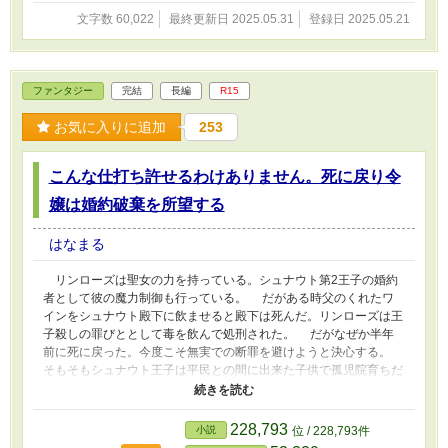
文字数 60,022
最終更新日 2025.05.31
登録日 2025.05.21
ファンタジー
完結
長編
R15
お気に入りに追加
253
こんな仕打ち許せるわけありません。死に戻り令
嬢は婚約破棄を所望する
はなまる
リンローズは聖女の力を持っている。シュナウト第2王子の婚約
者として彼の魔力制御も行っている。 だがある時父のくれたワ
インをシュナウト殿下に飲ませると殿下は死んだ。リンローズは王
子殺しの罪びととして毒を飲んで処刑された。 だがなぜか半年
前に死に戻った。今度こそ無実での断罪を避けようと決心する。
そもそもシュナウト王子は平民との間に出来た子供で孤児院育ちだ
が他に王の次期国王になれるものがいないので王子になったのだっ
た。そのシュナウトの婚約者がリンローズだ。 リンローズの母
は現在の国王代理のロンドスキーの娘で父は前国王の弟。リンロー
228,793
小説
位 / 228,793件
ズの父は無理やり王命で母と結婚した。それなのでリンローズは生