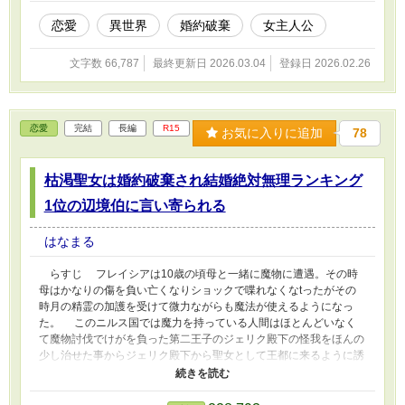
稿しています。誤字脱字がありましたらお詫びいたします。いいね
など応援よろしくお願いします。どうか最後までお付き合いよろし
恋愛
異世界
婚約破棄
女主人公
くお願いします。
文字数 66,787
最終更新日 2026.03.04
登録日 2026.02.26
恋愛
完結
長編
R15
お気に入りに追加
78
枯渇聖女は婚約破棄され結婚絶対無理ランキング
1位の辺境伯に言い寄られる
はなまる
らすじ フレイシアは10歳の頃母と一緒に魔物に遭遇。その時
母はかなりの傷を負い亡くなりショックで喋れなくなtったがその
時月の精霊の加護を受けて微力ながらも魔法が使えるようになっ
た。 このニルス国では魔力を持っている人間はほとんどいなく
て魔物討伐でけがを負った第二王子のジェリク殿下の怪我をほんの
少し治せた事からジェリク殿下から聖女として王都に来るように誘
われる。 フレイシアは戸惑いながらも淡い恋心を抱きジェリク
殿下の申し出を受ける。 そして王都の聖教会で聖女として働く
ことになりジェリク殿下からも頼られ婚約者にもなってこの6年フ