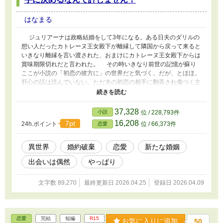
はなまる
ジュリアーナは政略結婚をして3年になる。ある日夫のダリルの
想い人だったカトレーヌ王女殿下が離縁して隣国から戻って来ると
いきなり離縁を言い渡された、おまけにカトレーヌ王女殿下からは
賞味期限切れだと言われた。 その時いきなり前世の記憶が蘇り
ここが小説の「初恋の彼方に」の世界だと気づく。だが、とほほ。
肝心の話は読んでいない。ただ夫の初恋の相手に翻弄され傷つく主
人公の話だったとしか。でも、前世の記憶から王族の言いなりにな
んかとカトレーヌ王女殿下に言い返してやった。がそれが裏目に出
て今度は辺境伯の所に嫁ぐことになった。でも、王都にいるよりは
37,328
小説
位 / 228,793件
と新たに気持ちを切り替えて向かった辺境領。そこでも酷い仕打ち
16,208
7pt
24h.ポイント
位 / 66,373件
恋愛
を受けて、その先で出会ったのは‥‥ 完全な妄想異世界の話で
す。他のサイトにも投稿します。誤字脱字あると思います。どうか
最後までお見捨てなきようよろしくお願いします。
異世界
婚約破棄
恋愛
新たな婚姻
出会いは偶然
やっぱり
文字数 89,270
最終更新日 2026.04.25
登録日 2026.04.09
恋愛
完結
短編
R15
お気に入りに追加
50