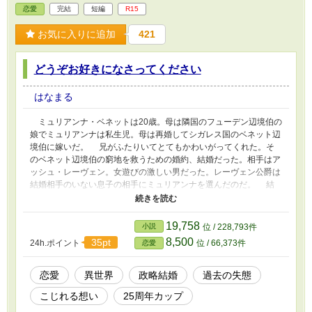
抱えるアンドレアだった。 個人の勝手な創作世界です。ゆるゆ
恋愛
完結
短編
R15
る設定。現実世界観も多々あるかもしれません。軽く流して頂けた
らうれしいです。誤字脱字あります。お許しください。 最終話
お気に入りに追加
421
まで絶対書きます。どうぞよろしくお願いします。 他のサイト
にも投稿しています。
どうぞお好きになさってください
はなまる
ミュリアンナ・ベネットは20歳。母は隣国のフューデン辺境伯の
娘でミュリアンナは私生児。母は再婚してシガレス国のベネット辺
境伯に嫁いだ。 兄がふたりいてとてもかわいがってくれた。そ
のベネット辺境伯の窮地を救うための婚約、結婚だった。相手はア
ッシュ・レーヴェン。女遊びの激しい男だった。レーヴェン公爵は
結婚相手のいない息子の相手にミュリアンナを選んだのだ。 結
婚生活は2年目で最悪。でも、白い結婚の約束は取り付けたし、ま
だ令息なので大した仕事もない。1年目は社交もしたが2年目からは
年の半分はベネット辺境伯領に帰っていた。 だが王女リベラが
19,758
小説
位 / 228,793件
国に帰って来て夫アッシュの状況は変わって行くことに。 そん
8,500
35pt
24h.ポイント
位 / 66,373件
恋愛
な時ミュリアンナはルカが好きだと再認識するが過去に取り返しの
つかない失態をしている事を思い出して。 なのにやたらに兄の
友人であるルカ・マクファーレン公爵令息が自分に構って来て。
恋愛
異世界
政略結婚
過去の失態
どうして？ 個人の勝手な創作の世界です。誤字脱字あると思
こじれる想い
25周年カップ
います、お見苦しい点もありますがどうぞご理解お願いします。必
ず最終話まで書きますので最期までよろしくお願いします。