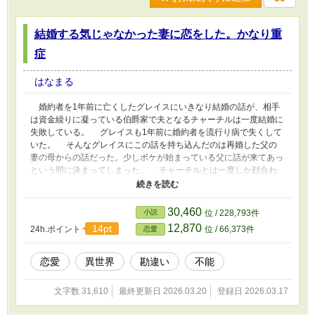
結婚する気じゃなかった妻に恋をした。かなり重
症
はなまる
婚約者を1年前に亡くしたグレイスにいきなり結婚の話が、相手
は資金繰りに凝っている伯爵家で夫となるチャーチルは一度結婚に
失敗している。 グレイスも1年前に婚約者を流行り病で失くして
いた。 そんなグレイスにこの話を持ち込んだのは再婚した父の
妻の母からの話だった。少しボケが始まっている父に話が来てあっ
という間に決まってしまった。 チャーチルとは一度しか顔合わ
せしていなくて、その時言われたのが白い結婚にしようと言う話。
ええ、そっちが望むなら好都合とばかりに契約書を作りいざ、結
婚。 どうせチャーチルは外に愛人か女性がいるんだと思ったグ
30,460
小説
位 / 228,793件
レイスは干渉しない事にしようと決めていたがそんな影はないと兄
12,870
14pt
24h.ポイント
位 / 66,373件
恋愛
から聞かされた。 おまけにチャーチルのご両親は白い結婚だと
は思っていなくて孫の顔が早く見たいとか。まあ、この話は両親に
も秘密って事だろうけどどうするつもり？と思うとチャーチルがち
恋愛
異世界
勘違い
不能
ゃんと両親に話しをしてくれた。もちろん白い結婚は内緒で。
そういうところは好感が持てた。 グレイスはそんな事より我が
文字数 31,610
最終更新日 2026.03.20
登録日 2026.03.17
オーブ子爵家は薬草や薬を扱っていて続けたかった薬の予防薬の研
究が出来るので。 そんな中、チャーチルの態度が日ごとに甘く