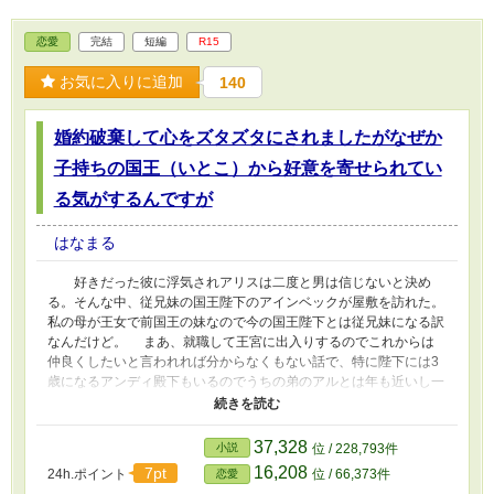
なって行って。これって契約結婚みたいなものじゃなかった？
異世界妄想のお話です。誤字脱字どうかご容赦下さい。他のサイト
恋愛
完結
短編
R15
にも投稿しています。最後までどうぞよろしくお願いします。応援
頂けるとすごく励みになります。
お気に入りに追加
140
婚約破棄して心をズタズタにされましたがなぜか
子持ちの国王（いとこ）から好意を寄せられてい
る気がするんですが
はなまる
好きだった彼に浮気されアリスは二度と男は信じないと決め
る。そんな中、従兄妹の国王陛下のアインベックが屋敷を訪れた。
私の母が王女で前国王の妹なので今の国王陛下とは従兄妹になる訳
なんだけど。 まあ、就職して王宮に出入りするのでこれからは
仲良くしたいと言われれば分からなくもない話で、特に陛下には3
歳になるアンディ殿下もいるのでうちの弟のアルとは年も近いし一
緒に遊ぶにはいいとは思う。 アインベック陛下は結婚してい
たけどお妃様はアンディが生まれて少し後で亡くなっている。
そんな中アンディ殿下と知り合って仲良くなり陛下との距離も一層
37,328
小説
位 / 228,793件
近くなって益々頼りにされて‥私って好意を寄せられてる？うう
16,208
7pt
24h.ポイント
位 / 66,373件
恋愛
ん、まさかね。 異世界妄想話です。短編予定。他のサイトにも投