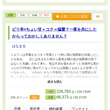
恋愛
完結
短編
R15
お気に入りに追加
44
ピリ辛×ちょい甘＋コク＝猛愛？一夜を共にした
からっておかしくありません？
はなまる
ミルフィは学園をもうすぐ卒業という時に我が侯爵家が没落したこ
とを知る。 父には生まれた時から髪色が瞳の色が侯爵家の色で
はないと毛嫌いされて来た。母は不貞を疑われずっと夫婦仲も悪か
ったので2年前に母が亡くなってからは屋敷にもほとんど近寄って
いなかった。 それがいきなり学園長に呼び出されて侯爵家が没
落した事を知らされた。原因は父の借金。財産は借金返済のためす
べて没収されミルフィに残ったのは普段に着るような服や下着。母
の形見の指輪さえも手元に残す事は許されなかった。 それに加
えて婚約者から別れまで告げられる。婚約者のドルトは友人と思っ
228,793
小説
位 / 228,793件
ていたサクルと恋仲になっていたらしい。 踏んだり切ったりの
66,373
0pt
24h.ポイント
位 / 66,373件
恋愛
ミルフィだったが、そんな男はこっちから願い下げだと思うことに
した。 そんな時自分が前世で日本という国で暮らしていた女性
だったとわかる。彼女の名は小向りん。彼女も自分と同じように婚
恋愛
異世界
婚約破棄
ワンナイト