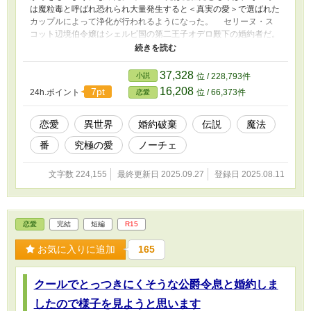
は魔粒毒と呼ばれ恐れられ大量発生すると＜真実の愛＞で選ばれた
カップルによって浄化が行われるようになった。 セリーヌ・ス
コット辺境伯令嬢はシェルビ国の第二王子オデロ殿下の婚約者だ。
ふたりは学園が始まる前に神殿の神粋の儀式で＜真実の愛＞のカ
ップルに選ばれたからだ。 セリーヌはオデロ殿下を見た途端、
彼に感じた事のないときめきを感じてしまった。いわゆる恋に落ち
37,328
小説
位 / 228,793件
たのだった。 でも、オデロ殿下はセリーヌを嫌い婚約者ながら
16,208
7pt
24h.ポイント
位 / 66,373件
恋愛
酷い扱いを受けて来た。 そして学園の創立記念パーティーでま
さかの婚約破棄宣言をされる。 そしてその場で倒れセリーヌは
前世を思い出した。それにオデロ殿下が恋しい気持ちなどすっかり
恋愛
異世界
婚約破棄
伝説
魔法
なくなっていた。 それならちょうどいいと婚約破棄を受け入れ
番
究極の愛
ノーチェ
るつもりだったが国王は神殿で選ばれた＜真実の愛＞の相手だから
とオデロ殿下の言い分を聞く気はないようだ。 中途半端な立ち
位置に立つセリーヌだったがオデロ殿下の気持ちは変わるつもりは
文字数 224,155
最終更新日 2025.09.27
登録日 2025.08.11
なくは勝手にアーネ・ロゼリアを婚約者のように扱い始めセリーヌ
に嫌がらせをし始める。 そんなセリーヌに助けを出してくれた
のがオデロ殿下の弟である第三王子のユーゴ殿下だった。 ユー
ゴ殿下は今までほとんど目立たない存在だったのだがなぜかセリー
恋愛
完結
短編
R15
ヌの事になると人が変わったみたいに関わろうとして来るのだが‥
R１５は保険。 いつものように勝手な妄想異世界です。誤字脱
お気に入りに追加
165
字お許しください。 他サイトにも投稿しています。
クールでとっつきにくそうな公爵令息と婚約しま
したので様子を見ようと思います