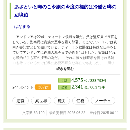
あざといと噂のご令嬢の今度の標的は冷酷と噂の
辺境伯
はなまる
アンドレアは22歳。ティートン侯爵令嬢だ。父は監察局で長官を
している。監察局は貴族の悪事を暴く部署。そこでアンドレアは表
向き書記官として働いている。ティートン侯爵家は特殊な仕事をし
ていてアンドレアは任務の為今まで婚約を4回もした。実態はどれ
も婚約相手も家の捜査の為だ。 それに彼女は暗示を掛けれる能
力も持っているので任務に必要不可欠な存在でもあった。 周り
はそんな事情も知らず婚約破棄を4回もしたあざといご令嬢と噂を
されてもいるがアンドレア自身はそんな事はあまり気にしていな
い。 彼女は人の悪意を感じ取れるせいで結婚を夢見ることはな
4,575
小説
位 / 228,793件
かった。 そして今回も任務で冷酷と噂のあるロベルト・エーク
2,341
307pt
24h.ポイント
位 / 66,373件
恋愛
ランド辺境伯に近づく事に。 婚約の話をまとめて辺境伯に近づ
くはずだったのに、エークランド辺境伯には魅了や暗示を弾く能力
があって暗示が効いたかも分からない始末。 あげくにアンドレ
恋愛
異世界
魔力
任務
ノーチェ
アが彼を好きだと言う事になってしまった。 一緒にしばらく付
き合いをする事になったが、この先の潜入捜査はうまく行くのか？
文字数 63,199
最終更新日 2025.06.22
登録日 2025.06.11
いつもの潜入捜査メンバーである侍女のメルディと護衛騎士のグ
ンネルは一緒に同行する事になってはいるが、相手を好きになる設
定なんかやった事がない。 はぁ~この先どうすればいいの？頭を