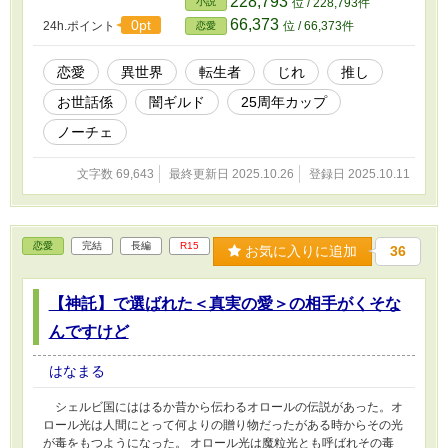
228,793
小説
位 / 228,793件
も信じてくれなくて。 どうして？私の事好きでもないくせ
66,373
0pt
24h.ポイント
位 / 66,373件
恋愛
に！！ 異世界妄想話ですのでゆるーい目線で楽しんでいただけ
るとうれしいです。 他のサイトにも投稿しています。誤字脱字
ご迷惑おかけしますお許しください。
恋愛
異世界
転生者
じれ
推し
お世話係
闇ギルド
25周年カップ
ノーチェ
文字数 69,643
最終更新日 2025.10.26
登録日 2025.10.11
恋愛
完結
長編
R15
お気に入りに追加
36
【神託】で選ばれた＜真実の愛＞の相手がくそな
んですけど
はなまる
シェルビ国にははるか昔から伝わるオロールの伝説があった。オ
ロール光は人間にとって何よりの贈り物だったがある時からその光
が毒をもつようになった。 オロール光は魔粒光とも呼ばれその毒