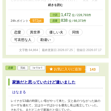
しさが売りの夫にカレンはうまく取り入って行く。 完全一人妄
想作品です。誤字脱字申しわけありません。最後までよろしくお願
いします。他のサイト投稿しています。
1,472
小説
位 / 228,793件
838
972pt
24h.ポイント
位 / 66,373件
恋愛
恋愛
異世界
優しい夫
同情
可哀想な人
勘違い
文字数 64,864
最終更新日 2026.07.25
登録日 2026.07.17
恋愛
完結
ｼｮｰﾄｼｮｰﾄ
お気に入りに追加
143
家族だと思っていたけど違いました
はなまる
レイナが13歳の時新しい母がやって来た。父と血のつながった妹の
ローザを連れて。父はローザばかりを優先し私は孤立していった。
それでも、まだどこかで家族だと信じていた。