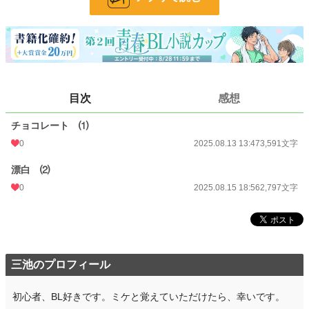
文字数
6,388
更新日時
2025.08.15 18:56
初回公開日時
2025.08.13 13:47
週間ポイント
0 pt (228,955 位)
目次
感想
月間ポイント
0 pt (228,955 位)
チョコレート ⑴
年間ポイント
793 pt (90,589 位)
0
2025.08.13 13:47
3,591文字
累計ポイント
793 pt (205,385 位)
漂白 ⑵
0
2025.08.15 18:56
2,797文字
三池のプロフィール
初心者、BL好きです。ミケと覚えていただけたら、幸いです。