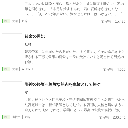
アルファの幼馴染と淫らに絡んだあと、彼は医者を呼んで、私の
印を消させた。 「来月結婚するんだ。君に誤解はさせたくな
い。」 「あいつは嫉妬深い。泣かせるわけにはいかない。」 「君
ももう年頃の残り物のオメガだろ？ 俺の印をつけたまま、他の
文字数：15,423
BL
完結
短編
アルファとお見合いするなんてありえない。」 彼は冷たく、けれ
どどこか薄情な笑みを浮かべながら、一枚の小切手を私に投げ渡
す。 「長い間、俺に従ってきたんだから、君を傷つけたりはしな
後宮の男妃
い。」 「結婚の日には招待状を送る。必ず来て、席につけよ。」
紅林
--- いくつかのコメントを拝見し、大変申し訳なく思っておりま
す。 私は現在日本語を勉強しており、この文章はAI作品ではあり
碧凌帝国には年老いた名君がいた。 もう間もなくその命尽きると
ませんが、 一部に翻訳ソフトを使用しています。 もし読んでくだ
噂される宮殿で皇帝の寵愛を一身に受けていると噂される男妃の
さる中で日本語のおかしな点をご指摘いただけましたら、 本当に
お話。
ありがたく思います。
文字数：4,013
BL
完結
ｼｮｰﾄｼｮｰﾄ
邪神の祭壇へ無垢な筋肉を生贄として捧ぐ
零
世間に秘された名門男子校・平坂学園体育科 空手の名選手であっ
た高尾雄一は、新任教師として赴任する 高潔な人格と鋼のように
鍛えられた肉体 それは、学園にとって最高の生贄の候補に他なら
なかった 至高の筋肉を持つ、精神を削られ意志をなくした青年を
文字数：236,341
BL
連載中
短編
太古の神に捧げるため、“水”、“風”、“土”の信奉者達が暗躍する 意
志をなくし筋肉の操り人形と化した“デク” 消える教師 山奥の男子