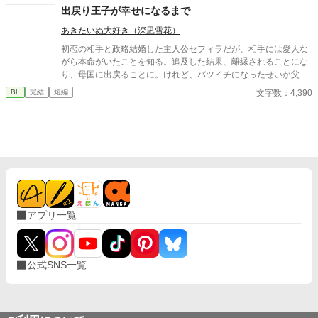
校で繰り広げられるダークファンタジー
出戻り王子が幸せになるまで
あきたいぬ大好き（深凪雪花）
初恋の相手と政略結婚した主人公セフィラだが、相手には愛人な
がら本命がいたことを知る。追及した結果、離縁されることにな
り、母国に出戻ることに。けれど、バツイチになったせいか父王
に厄介払いされ、後宮から追い出されてしまう。王都の下町で暮
文字数：4,390
BL
完結
短編
らし始めるが、ふと訪れた先の母校で幼馴染であるフレンシスと
再会。事情を話すと、突然求婚される。 一途な幼馴染×強がり出
戻り王子のお話です。 ※他サイトにも掲載しております。
アプリ一覧
公式SNS一覧