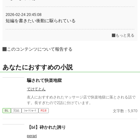
2026-02-24 20:45:08
短編を書きたい衝動に駆られている
もっと見る
このコンテンツについて報告する
あなたにおすすめの小説
騙されて快楽地獄
てけてとん
友人におすすめされたマッサージ店で快楽地獄に落とされる話で
す。長すぎたので2話に分けています。
文字数：5,970
BL
完結
ｼｮｰﾄｼｮｰﾄ
R18
【bl】砕かれた誇り
perari