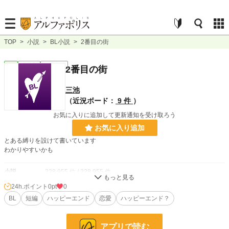
TOP
>
小説
>
BL小説
>
2番目の街
BL
連載中
ｼｮｰﾄｼｮｰﾄ
2番目の街
三池
（近況ボード：
9 件
）
お気に入りに追加して更新通知を受け取ろう
お気に入り追加
とある縛りを設けて書いています
わかりやすいかも
小説
228,955 位 / 228,955 件
24h.ポイント
0pt
0
BL
31,454 位 / 31,454 件
BL
短編
ハッピーエンド
恋愛
ハッピーエンド？
お気に入り
0
24h.ポイント
0 pt
アプリで読む