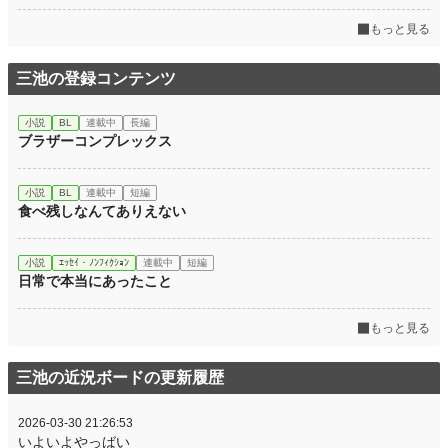
もっと見る
三池の登録コンテンツ
小説
BL
連載中
長編
ブラザーコンプレックス
小説
BL
連載中
短編
食べ残しなんてありえない
小説
ｴｯｾｲ・ﾉﾝﾌｨｸｼｮﾝ
連載中
短編
日常で本当にあったこと
もっと見る
三池の近況ボードの更新履歴
2026-03-30 21:26:53
いよいよやっばい