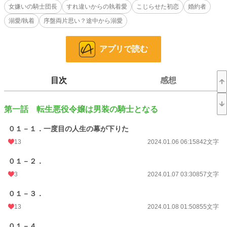
女嫌いの騎士団長
すれ違いからの執着愛
こじらせた初恋
婚約者
――そこまでは順風満帆だった。
溺愛/執着
序盤両片思い？途中から溺愛
十八歳の時、アデラインは、両親と王族の許可を得て、男装をすることを条件に
騎士となった。そして、二十一歳になったアデラインは、女嫌いで有名な騎士団
長の補佐役に抜擢されることになった。
アプリで読む
それは名誉なことであり、順風満帆だったアデラインの騎士生活を脅かすもので
もあった。
目次
感想
女嫌いで有名な騎士団長 × 男装の転生悪役令嬢
すれ違いの末に溺愛されることに――。
第一話 転生悪役令嬢は男装の騎士となる
※Rシーンは「※」の目印がついています。
０１－１．一度目の人生の幕が下りた
※他投稿サイトでも掲載しています。
13
2024.01.06 06:15
842文字
小説
228,619 位 / 228,619 件
０１－２．
3
2024.01.07 03:30
857文字
恋愛
66,320 位 / 66,320 件
お気に入り
０１－３．
156
13
2024.01.08 01:50
855文字
24h.ポイント
0 pt
０１－４．