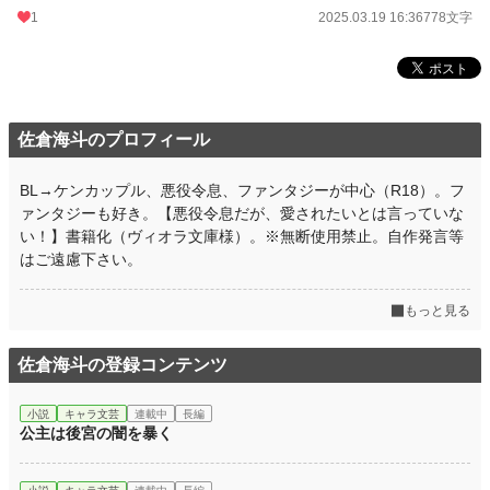
1
2025.03.19 16:36
778文字
佐倉海斗のプロフィール
BL→ケンカップル、悪役令息、ファンタジーが中心（R18）。フ
ァンタジーも好き。【悪役令息だが、愛されたいとは言っていな
い！】書籍化（ヴィオラ文庫様）。※無断使用禁止。自作発言等
はご遠慮下さい。
もっと見る
佐倉海斗の登録コンテンツ
小説
キャラ文芸
連載中
長編
公主は後宮の闇を暴く