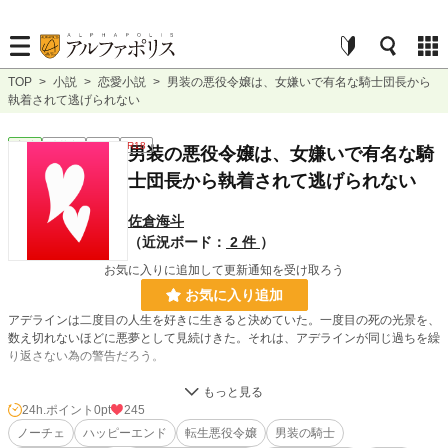
TOP
>
小説
>
恋愛小説
>
男装の悪役令嬢は、女嫌いで有名な騎士団長から
執着されて逃げられない
恋愛
連載中
長編
R18
男装の悪役令嬢は、女嫌いで有名な騎
士団長から執着されて逃げられない
佐倉海斗
（近況ボード：
2 件
）
お気に入りに追加して更新通知を受け取ろう
お気に入り追加
アデラインは二度目の人生を好きに生きると決めていた。一度目の死の光景を、
数え切れないほどに悪夢として見続けきた。それは、アデラインが同じ過ちを繰
り返さない為の警告だろう。
アデラインは警告に従い、聖女に選ばれた義妹をかわいがり、義妹を狙う攻略対
象者を義妹にふさわしい人間か見極め、不合格になった攻略対象者は徹底的に鍛
24h.ポイント
0pt
245
え上げた。そうして、アデラインは一度目の享年を超えることができたのだ。
ノーチェ
ハッピーエンド
転生悪役令嬢
男装の騎士