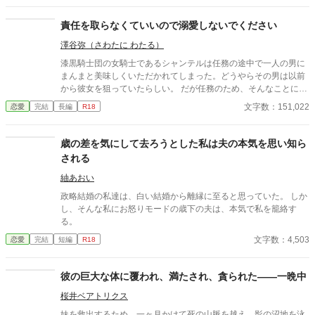
意する。そんな努力の甲斐あって、ツィーラへの好意を隠さず伝
えてくるほど、ナハルドとの関係は良好になった。だけど、彼の
責任を取らなくていいので溺愛しないでください
並々ならぬ執着心のすべてを、ツィーラはまだ知らなくて――
澤谷弥（さわたに わたる）
漆黒騎士団の女騎士であるシャンテルは任務の途中で一人の男に
まんまと美味しくいただかれてしまった。どうやらその男は以前
から彼女を狙っていたらしい。 だが任務のため、そんなことには
お構いなしのシャンテル。むしろ邪魔。その男から逃げながら任
文字数：151,022
恋愛
完結
長編
R18
務をこなす日々。だが、その男の正体に気づいたとき――。 ※20
23.6.14：アルファポリスノーチェブックスより書籍化されまし
た。 ※ノーチェ作品の何かをレンタルしますと特別番外編（鍵付
歳の差を気にして去ろうとした私は夫の本気を思い知ら
き）がお読みいただけます。
される
紬あおい
政略結婚の私達は、白い結婚から離縁に至ると思っていた。 しか
し、そんな私にお怒りモードの歳下の夫は、本気で私を籠絡す
る。
文字数：4,503
恋愛
完結
短編
R18
彼の巨大な体に覆われ、満たされ、貪られた——一晩中
桜井ベアトリクス
妹を救出するため、一ヶ月かけて死の山脈を越え、影の沼地を泳