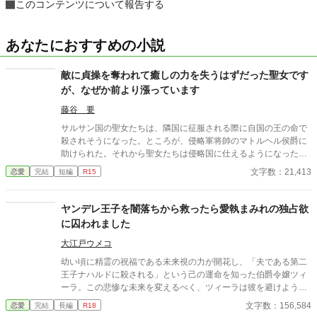
このコンテンツについて報告する
あなたにおすすめの小説
敵に貞操を奪われて癒しの力を失うはずだった聖女です
が、なぜか前より漲っています
藤谷 要
サルサン国の聖女たちは、隣国に征服される際に自国の王の命で
殺されそうになった。ところが、侵略軍将帥のマトルヘル侯爵に
助けられた。それから聖女たちは侵略国に仕えるようになった
が、一か月後に筆頭聖女だったルミネラは命の恩人の侯爵へ嫁ぐ
文字数：21,413
恋愛
完結
短編
R15
ように国王から命じられる。 結婚披露宴では、陛下に側妃として
嫁いだ旧サルサン国王女が出席していたが、彼女は侯爵に腕を絡
めて「陛下の手がつかなかったら一年後に妻にしてほしい」と頼
ヤンデレ王子を闇落ちから救ったら愛執まみれの独占欲
んでいた。しかも、侯爵はその手を振り払いもしない。 聖女は愛
に囚われました
のない交わりで神の加護を失うとされているので、当然白い結婚
だと思っていたが、初夜に侯爵のメイアスから体の関係を迫られ
大江戸ウメコ
る。彼は命の恩人だったので、ルミネラはそのまま彼を受け入れ
幼い頃に精霊の祝福である未来視の力が開花し、「夫である第二
た。 侯爵がかつての恋人に似ていたとはいえ、侯爵と孤児だった
王子ナハルドに殺される」という己の運命を知った伯爵令嬢ツィ
彼は全く別人。愛のない交わりだったので、当然力を失うと思っ
ーラ。この悲惨な未来を変えるべく、ツィーラは彼を避けようと
ていたが、なぜか以前よりも力が漲っていた。 ※全１１話 ２万
したが、ひょんなことから婚約者に選ばれてしまった！ なら
文字数：156,584
恋愛
完結
長編
R18
字程度の話です。
ば、ナハルドが将来闇落ちしないよう、側で彼を支えることを決