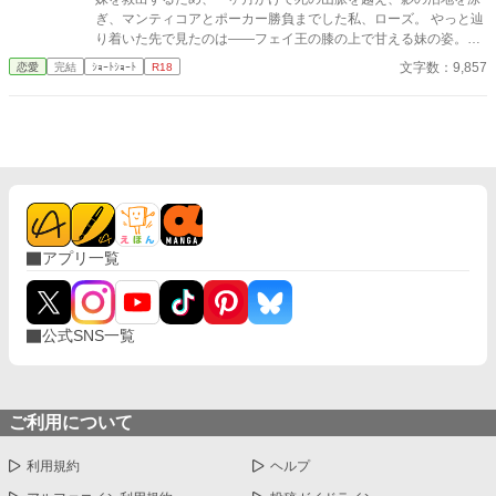
ぎ、マンティコアとポーカー勝負までした私、ローズ。 やっと辿
り着いた先で見たのは——フェイ王の膝の上で甘える妹の姿。
「助けなんていらないわよ？」 は？ しかも運命の光が私と巨漢戦
文字数：9,857
恋愛
完結
ｼｮｰﾄｼｮｰﾄ
R18
士マキシマスの間で光って、「お前は俺のものだ」宣言。 「片手
だけなら……」そう妥協したのに、ワイン一杯で理性が飛んだ。
彼の心臓の音を聞いた瞬間、私から飛びついて、その夜、彼のベ
ッドで戦士のものになった。
アプリ一覧
公式SNS一覧
ご利用について
利用規約
ヘルプ