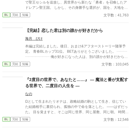
くないΩが最後に選ぶ相手とは――。 捨てた側の後悔と執着が加
で聖王セシルを追放し、異世界から新たな「勇者」を召喚したア
速する、すれ違いオメガバースBL。
ドレアン聖王国。 しかし、その身勝手な選択が、国を、大地を、
そして人々の心を根底から腐らせていく。 壊れゆく少年勇者と、
文字数：41,763
BL
完結
短編
彼を歪に愛した騎士。 二人の執着が交わったとき、聖王国は二度
と再生不能な終焉へと突き進む。 裏切り者たちには、因果応報と
いう名の、容赦なき報いが下る。 これは、傲慢な国が崩壊するま
【完結】恋した君は別の誰かが好きだから
での、無慈悲な記録。 ----------------------------------------- 『嘘つき王
海月 ぴけ
と影の騎士』から引き続き読んでくださる皆様へ この物語は、セ
シルを虐げた者たちが、ただただ因果応報の末路を辿るだけの物
本編は完結しました。後日、おまけ&アフターストーリー随筆予
語です。 本編に救いはありません。 セシルたちのその後が気にな
定。 青春BLカップ31位。 BETありがとうございました。 ┈┈┈
るという方は、本編は飛ばして、最終話の後に掲載する「閑話」
┈┈┈┈┈┈┈ 俺が好きになった人は、別の誰かが好きだからー
のみをお読みいただくことをお勧めいたします。 本作は『嘘つき
ー。 ┈┈┈┈┈┈┈┈┈┈ 二つの視点から見た、片思い恋愛模
文字数：103,045
BL
完結
短編
王と影の騎士』の続編となりますが、前作をお読みでない方でも
様。 じれきゅん ギャップ攻め
一つの物語としてお楽しみいただけます。
『2度目の世界で、あなたと……』 ― 魔法と番が支配す
る世界で、二度目の人生を ―
なの
Ωとして生まれたリオナは、政略結婚の駒として生き、信じてい
た結婚相手に裏切られ、孤独の中で命を落とした。 ――はずだっ
た。 目を覚ますと、そこは同じ世界、同じ屋敷、同じ朝。 時間だ
けが巻き戻り、前世の記憶を持つのは自分だけ。 愛を知らないま
文字数：12,546
BL
完結
短編
ま死んだ。今度こそ、本物の愛を知り、自ら選び取る人生を生き
る。 これは、愛を知らず道具として生きてきたΩが、初めて出会