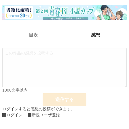
24h.ポイント
0 pt
文字数
87,911
更新日時
2024.02.05 17:14
初回公開日時
2024.01.30 15:05
目次
感想
初回完結日時
2024.02.05 17:15
週間ポイント
0 pt (228,671 位)
月間ポイント
0 pt (228,671 位)
年間ポイント
322 pt (114,070 位)
累計ポイント
6,563 pt (114,323 位)
1000文字以内
送信する
ログインすると感想の投稿ができます。
ログイン
新規ユーザ登録