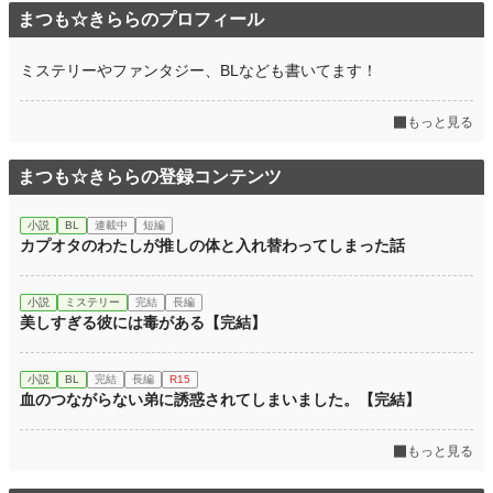
まつも☆きららのプロフィール
ミステリーやファンタジー、BLなども書いてます！
もっと見る
まつも☆きららの登録コンテンツ
小説
BL
連載中
短編
カプオタのわたしが推しの体と入れ替わってしまった話
小説
ミステリー
完結
長編
美しすぎる彼には毒がある【完結】
小説
BL
完結
長編
R15
血のつながらない弟に誘惑されてしまいました。【完結】
もっと見る