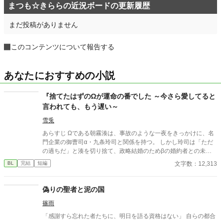
まつも☆きららの近況ボードの更新履歴
まだ投稿がありません
このコンテンツについて報告する
あなたにおすすめの小説
『捨てたはずのΩが運命の番でした ～今さら愛してると
言われても、もう遅い～
雪兎
あらすじ Ωである朝霧湊は、事故のような一夜をきっかけに、名
門企業の御曹司α・九条玲司と関係を持つ。 しかし玲司は「ただ
の過ちだ」と湊を切り捨て、政略結婚のためβの婚約者との未来
を選んだ。 深く傷ついた湊は、彼の前から姿を消す。 数か月後―
文字数：12,313
BL
完結
短編
―。 湊の身体は、これまで誰も知らなかった希少な『遅咲きΩ』
として覚醒する。 その瞬間、玲司は初めて湊こそが運命の番だっ
たと知る。 「戻ってきてくれ」 今さら必死に追いかけてくる玲
偽りの聖者と泥の国
司。 だが湊の隣には、自分を支え続けてくれた医師のα・神崎伊
篠雨
織がいた。 「あなたは俺を捨てたでしょう」 後悔に苦しむα、執
着する第二のα、そして希少Ωを巡る陰謀。 もう二度と傷つきた
「感謝すら忘れた者たちに、明日を語る資格はない」 自らの都合