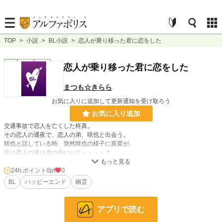
TOP
>
小説
>
BL小説
>
恋人が乗り移った君に恋をした
BL
完結
長編
恋人が乗り移った君に恋をした
まつも☆きらら
お気に入りに追加して更新通知を受け取ろう
お気に入り追加
交通事故で恋人を亡くした柊真。
その恋人の通夜で、恋人の弟、咲也と出会う。
咲也と話している時、突然咲也の様子に異変が。
実は恋人の魂は弟の中にいて・・・・？
24h.ポイント
0pt
0
小説
228,671 位 / 228,671 件
BL
ハッピーエンド
幽霊
BL
31,397 位 / 31,397 件
お気に入り
10
アプリで読む