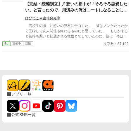
った温もりに触れ、自らの意思で愛を選び直す物語。 「愛を知ら
【完結・続編別立】片想いの相手が「そろそろ恋愛した
ず道具として生きてきたΩが転生を機に、 年上αの騎士と本物の
い」と言ったので、用済みの俺はニートになることにし
愛を掴みます。 全6話＋番外編完結済み！サクサク読めます。
ました。
はぴねこ＠書籍発売中
高校生の頃、片想いの親友に告白した。 彼はノンケだったか
ら玉砕して友人関係も終わるものだと思っていた。 もしかする
と気持ち悪いと軽蔑される覚悟までしていたのに、彼は「今は恋
愛をしている時間がないんだ」と自分の夢を語ってくれた。 彼
文字数：37,102
BL
連載中
短編
は会社を興した祖父のことをとても尊敬していて、自分も起業し
たいと熱く語ってくれた。 そして、俺の手を握って「できれば
親友のお前には俺の右腕になってほしい」と言われた。 同性愛
者の俺のことを気持ち悪いと遠ざけることもせずに、親友のまま
でいてくれた彼に俺は感謝して、同じ大学に進学して、大学の頃
に彼と一緒にゲームを作成する会社を起業した。 あれから二十
年間、本当に二人三脚で駆け抜けてきた。 そして、昨年売り出
したVRMMOが世界的に大ヒットし、ゲーム大賞を取ったことを
祝うパーティーで親友が語った言葉に俺の覚悟も決まった。 「俺
アプリ一覧
もそろそろ恋愛したい」 親友のその言葉に、俺は、長年の片想
いを終わらせる覚悟をした。 不憫な拗らせアラフォーが”愛”へ
と踏み出すお話です。
公式SNS一覧