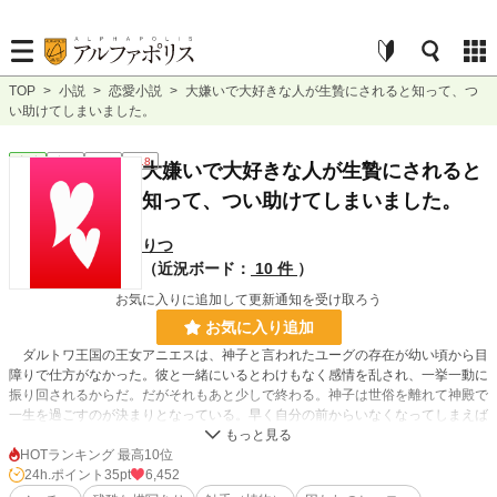
TOP
>
小説
>
恋愛小説
>
大嫌いで大好きな人が生贄にされると知って、つ
い助けてしまいました。
恋愛
完結
長編
R18
大嫌いで大好きな人が生贄にされると
知って、つい助けてしまいました。
りつ
（近況ボード：
10 件
）
お気に入りに追加して更新通知を受け取ろう
お気に入り追加
ダルトワ王国の王女アニエスは、神子と言われたユーグの存在が幼い頃から目
障りで仕方がなかった。彼と一緒にいるとわけもなく感情を乱され、一挙一動に
振り回されるからだ。だがそれもあと少しで終わる。神子は世俗を離れて神殿で
一生を過ごすのが決まりとなっている。早く自分の前からいなくなってしまえば
いいと思いながら、それが命と引き換えに行われる儀式だと知って、気づけばユ
ーグを助けるために森の奥深くにある神殿へとアニエスは向かっていた。
HOTランキング 最高10位
24h.ポイント
35pt
6,452
※「ムーンライトノベルズ」様にも掲載しております。