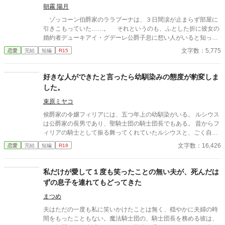
本当に好きだったのは私なんですか！？〜
朝霧 陽月
ゾッコーン伯爵家のララブーナは、３日間涙が止まらず部屋に
引きこもっていた……。 それというのも、ふとした折に彼女の
婚約者デューキアイ・グデーレ公爵子息に想い人がいると知って
しまったからだ。 ※内容はタイトル通りです、基本ヤベェ登場人
文字数：5,775
恋愛
完結
短編
R15
物しかいません。 ※他サイトにも、同作者ほぼ同タイトルで投稿
中。
好きな人ができたと言ったら幼馴染みの態度が豹変しま
した。
束原ミヤコ
侯爵家の令嬢フィリアには、五つ年上の幼馴染がいる。 ルシウス
は公爵家の長男であり、聖騎士団の騎士団長でもある。 昔からフ
ィリアの騎士として振る舞ってくれていたルシウスと、ごく自然
に婚約者になっていた。 しかし、ある日の夜会で、「ルシウス様
文字数：16,426
恋愛
完結
短編
R18
はわがままな妹と結婚をしなければならず、可哀想」という噂話
を聞いてしまう。 自分のせいでルシウスは想い人と添い遂げられ
ないのだと気づいたフィリアは、ルシウスに告げる。 「私、好き
私だけが愛して１度も笑ったことの無い夫が、死んだは
な人ができました」 だから、あなたとは結婚できないのだという
ずの息子を連れてもどってきた
嘘を──。
まつめ
夫はただの一度も私に笑いかけたことは無く、穏やかに夫婦の時
間をもったこともない。魔法騎士団の、騎士団長を務める彼は、