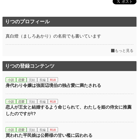
りつのプロフィール
真白燈（ましろあかり）の名前でも書いています
もっと見る
りつの登録コンテンツ
小説
恋愛
完結
長編
R18
身代わり令嬢は強面辺境伯の独占愛に満たされる
小説
恋愛
完結
長編
R18
恋人が王女と結婚するよう命じられて、わたしを姫の侍女に推薦
したのですが!?
小説
恋愛
完結
長編
R18
買われた平民娘は公爵様の甘い檻に囚われる