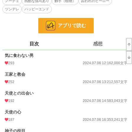
ノーチェ
残酷な描写あり
触手（植物）
囚われのヒーロー
ツンデレ
ハッピーエンド
小説
19,585 位 / 228,618 件
恋愛
8,578 位 / 66,320 件
アプリで読む
お気に入り
638
24h.ポイント
35 pt
目次
感想
文字数
133,897
気に食わない男
293
2024.07.06 12:16
2,000文字
更新日時
2024.07.26 22:47
初回公開日時
王家と教会
2024.07.06 12:16
252
2024.07.06 13:21
2,557文字
初回完結日時
2024.07.26 22:47
天使との出会い
週間ポイント
119 pt (31,906 位)
192
2024.07.06 14:58
3,043文字
月間ポイント
968 pt (24,561 位)
天使の心
年間ポイント
18,536 pt (21,151 位)
187
2024.07.06 16:35
3,241文字
累計ポイント
249,918 pt (17,265 位)
神子の役目