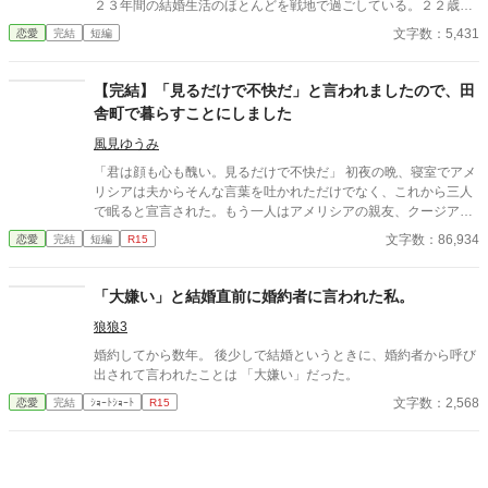
２３年間の結婚生活のほとんどを戦地で過ごしている。２２歳の
息子の戦死の知らせが届く。けれど夫は元気な息子を連れて私の
文字数：5,431
恋愛
完結
短編
元に戻って来てくれた。
【完結】「見るだけで不快だ」と言われましたので、田
舎町で暮らすことにしました
風見ゆうみ
「君は顔も心も醜い。見るだけで不快だ」 初夜の晩、寝室でアメ
リシアは夫からそんな言葉を吐かれただけでなく、これから三人
で眠ると宣言された。もう一人はアメリシアの親友、クージアだ
った。 アメリシアが夫のモレイブと婚約したのは七年前。親友と
文字数：86,934
恋愛
完結
短編
R15
出会ったのは十年前。 十年の友情は、結婚式を挙げた当日に失わ
れた。 そして、次の日に聞かされたのは両親の訃報。 アメリシア
は、どんなに辛くても両親の分も生きて幸せになると決め、そん
「大嫌い」と結婚直前に婚約者に言われた私。
なに自分のことを見たくないのなら、モレイブと離婚し、彼と絶
狼狼3
対に会うことのない田舎町で暮らしていくことにした。 離婚届を
置いて去ったアメリシアは、田舎町で苦労しながらも、幸せを見
婚約してから数年。 後少しで結婚というときに、婚約者から呼び
つけていくのだが、モレイブはあんなことを言っておきながら
出されて言われたことは 「大嫌い」だった。
も、アメリシアと離婚する気はなく――。
文字数：2,568
恋愛
完結
ｼｮｰﾄｼｮｰﾄ
R15