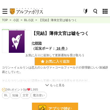
TOP
>
小説
>
BL小説
>
【完結】薄倖文官は嘘をつく
BL
完結
短編
【完結】薄倖文官は嘘をつく
七咲陸
（近況ボード：
16 件
）
お気に入りに追加して更新通知を受け取ろう
お気に入り追加
コリン＝イェルリンは恋人のシルヴァ＝コールフィールドの管理癖にいい加減辟
易としていた。
そんなコリンはついに辺境から王都へ逃げ出す決意をするのだが…
24h.ポイント
0pt
1,995
□薄幸文官、浮薄文官の続編です。本編と言うよりはおまけ程度だと思ってくだ
BL
短編
文官
魔法使い
さい。
□時系列的には浮薄の番外編コリン&シルヴァの後くらいです。エメはまだ結婚
していません。
アプリで読む