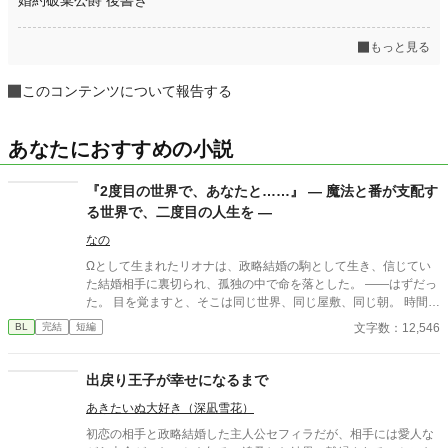
もっと見る
このコンテンツについて報告する
あなたにおすすめの小説
『2度目の世界で、あなたと……』 ― 魔法と番が支配す
る世界で、二度目の人生を ―
なの
Ωとして生まれたリオナは、政略結婚の駒として生き、信じてい
た結婚相手に裏切られ、孤独の中で命を落とした。 ――はずだっ
た。 目を覚ますと、そこは同じ世界、同じ屋敷、同じ朝。 時間だ
けが巻き戻り、前世の記憶を持つのは自分だけ。 愛を知らないま
文字数：12,546
BL
完結
短編
ま死んだ。今度こそ、本物の愛を知り、自ら選び取る人生を生き
る。 これは、愛を知らず道具として生きてきたΩが、初めて出会
った温もりに触れ、自らの意思で愛を選び直す物語。 「愛を知ら
出戻り王子が幸せになるまで
ず道具として生きてきたΩが転生を機に、 年上αの騎士と本物の
あきたいぬ大好き（深凪雪花）
愛を掴みます。 全6話＋番外編完結済み！サクサク読めます。
初恋の相手と政略結婚した主人公セフィラだが、相手には愛人な