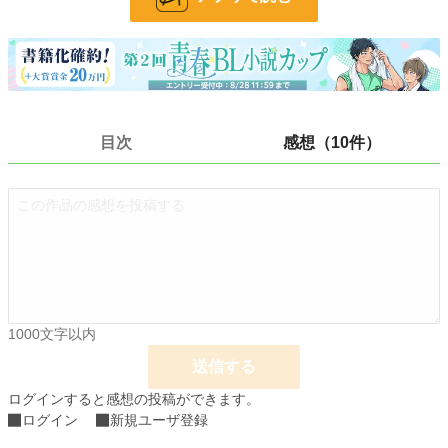
小説
228,730 位 / 228,730 件
BL
31,409 位 / 31,409 件
お気に入り
251
24h.ポイント
0 pt
目次
感想（10件）
文字数
60,886
更新日時
2023.02.10 21:52
初回公開日時
2022.04.25 10:00
初回完結日時
2022.05.03 10:32
週間ポイント
147 pt (28,818 位)
1000文字以内
月間ポイント
266 pt (45,939 位)
送信する
年間ポイント
7,952 pt (35,937 位)
ログインすると感想の投稿ができます。
累計ポイント
108,479 pt (28,977 位)
ログイン
新規ユーザ登録