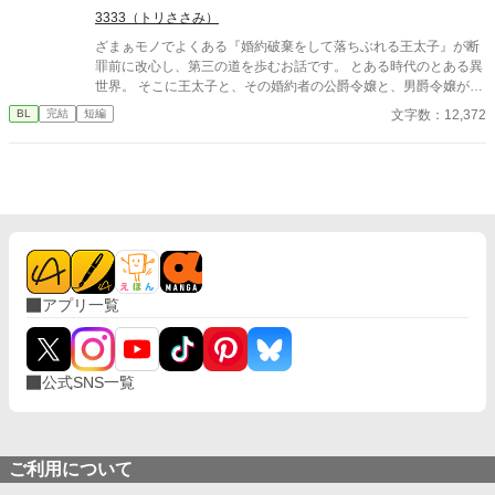
3333（トリささみ）
ざまぁモノでよくある『婚約破棄をして落ちぶれる王太子』が断
罪前に改心し、第三の道を歩むお話です。 とある時代のとある異
世界。 そこに王太子と、その婚約者の公爵令嬢と、男爵令嬢がい
た。 公爵令嬢は周囲から尊敬され愛される素晴らしい女性だが、
文字数：12,372
BL
完結
短編
王太子はたいそう愚かな男だった。 王太子は学園で男爵令嬢と知
り合い、ふたりはどんどん関係を深めていき、やがては愛し合う
仲になった。 そんなあるとき、男爵令嬢が自身が受けている公爵
令嬢のイジメを、王太子に打ち明けた。 王太子は驚いて激怒し、
学園の卒業パーティーで公爵令嬢を断罪し婚約破棄することを、
男爵令嬢に約束する。 王太子は喜び、舞い上がっていた。 これで
公爵令嬢との縁を断ち切って、彼女と結ばれる！ 僕はやっと幸せ
を手に入れられるんだ！ 「いいやその幸せ、間違いなく破綻する
ぞ。」 あの男が現れるまでは。
アプリ一覧
公式SNS一覧
ご利用について