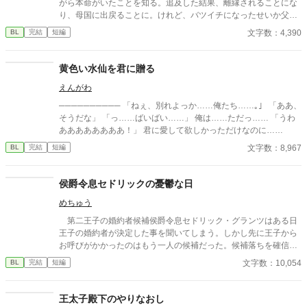
がら本命がいたことを知る。追及した結果、離縁されることにな
り、母国に出戻ることに。けれど、バツイチになったせいか父王
に厄介払いされ、後宮から追い出されてしまう。王都の下町で暮
文字数：4,390
BL
完結
短編
らし始めるが、ふと訪れた先の母校で幼馴染であるフレンシスと
再会。事情を話すと、突然求婚される。 一途な幼馴染×強がり出
戻り王子のお話です。 ※他サイトにも掲載しております。
黄色い水仙を君に贈る
えんがわ
────────── 「ねぇ、別れよっか……俺たち……｡」 「ああ、
そうだな」 「っ……ばいばい……」 俺は……ただっ…… 「うわ
ああああああああ！」 君に愛して欲しかっただけなのに……
文字数：8,967
BL
完結
短編
侯爵令息セドリックの憂鬱な日
めちゅう
第二王子の婚約者候補侯爵令息セドリック・グランツはある日
王子の婚約者が決定した事を聞いてしまう。しかし先に王子から
お呼びがかかったのはもう一人の候補だった。候補落ちを確信し
泣き腫らした次の日は憂鬱な気分で幕を開ける——— ーーーーー
文字数：10,054
BL
完結
短編
ーーーーーーーーーーーーーー 初投稿で拙い文章ですが楽しんで
いただけますと幸いです。
王太子殿下のやりなおし