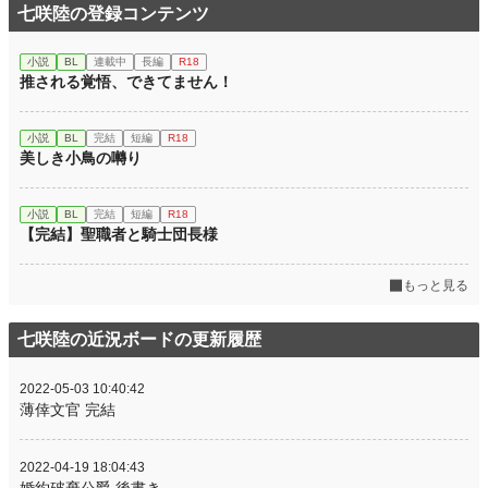
七咲陸の登録コンテンツ
小説
BL
連載中
長編
R18
推される覚悟、できてません！
小説
BL
完結
短編
R18
美しき小鳥の囀り
小説
BL
完結
短編
R18
【完結】聖職者と騎士団長様
もっと見る
七咲陸の近況ボードの更新履歴
2022-05-03 10:40:42
薄倖文官 完結
2022-04-19 18:04:43
婚約破棄公爵 後書き