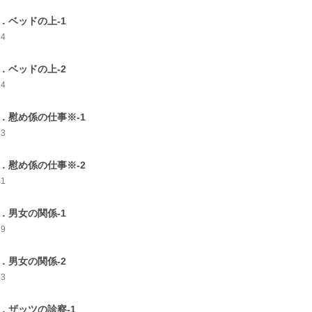
7．ベッドの上-1
64
8．ベッドの上-2
64
9．慰め係の仕事※-1
83
0．慰め係の仕事※-2
81
1．男女の関係-1
69
2．男女の関係-2
73
3．ザッツの診察-1