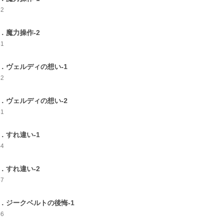
52
7．魔力操作-2
51
8．ヴェルディの想い-1
42
9．ヴェルディの想い-2
51
0．すれ違い-1
44
1．すれ違い-2
47
2．ジークベルトの後悔-1
46