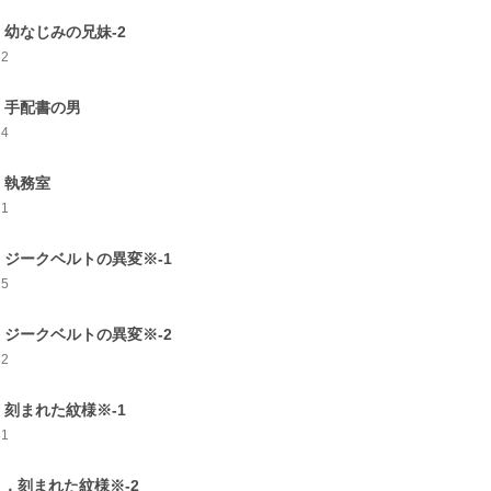
．幼なじみの兄妹-2
62
．手配書の男
64
．執務室
71
．ジークベルトの異変※-1
75
．ジークベルトの異変※-2
82
．刻まれた紋様※-1
81
0 ．刻まれた紋様※-2