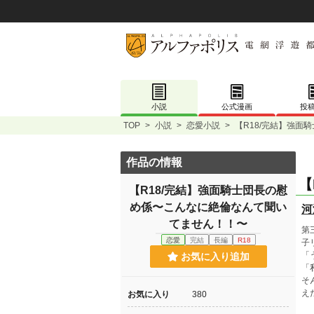
小説
公式漫画
投
TOP
>
小説
>
恋愛小説
>
【R18/完結】強
作品の情報
【
【R18/完結】強面騎士団長の慰
め係〜こんなに絶倫なんて聞い
河
てません！！〜
第
恋愛
完結
長編
R18
子
「
お気に入り追加
「
そ
え
お気に入り
380