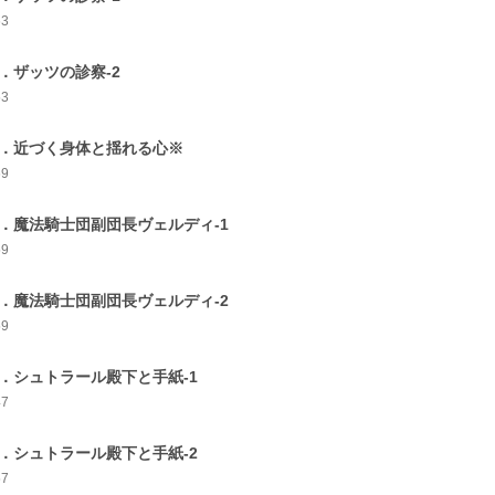
63
4．ザッツの診察-2
53
5．近づく身体と揺れる心※
69
6．魔法騎士団副団長ヴェルディ-1
59
7．魔法騎士団副団長ヴェルディ-2
59
8．シュトラール殿下と手紙-1
47
9．シュトラール殿下と手紙-2
57