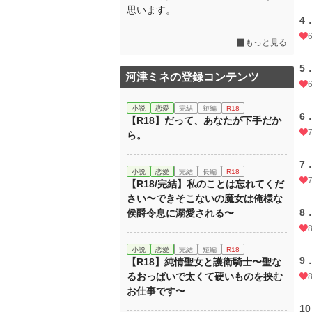
思います。
4
もっと見る
5
河津ミネの登録コンテンツ
小説
恋愛
完結
短編
R18
6
【R18】だって、あなたが下手だか
ら。
7
小説
恋愛
完結
長編
R18
【R18/完結】私のことは忘れてくだ
さい〜できそこないの魔女は俺様な
8
侯爵令息に溺愛される〜
小説
恋愛
完結
短編
R18
9
【R18】純情聖女と護衛騎士〜聖な
るおっぱいで太くて硬いものを挟む
お仕事です〜
1