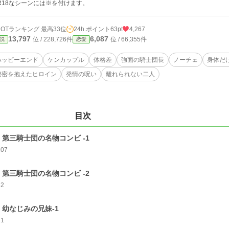
R18なシーンには※を付けます。
HOTランキング 最高33位
24h.ポイント
63pt
4,267
13,797
6,087
位 / 228,726件
位 / 66,355件
説
恋愛
ハッピーエンド
ケンカップル
体格差
強面の騎士団長
ノーチェ
身体だ
秘密を抱えたヒロイン
発情の呪い
離れられない二人
目次
．第三騎士団の名物コンビ -1
107
．第三騎士団の名物コンビ -2
82
．幼なじみの兄妹-1
71