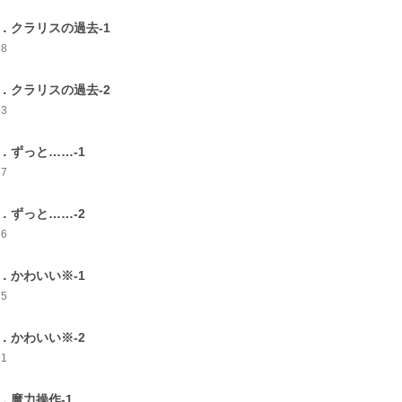
0．クラリスの過去-1
58
1．クラリスの過去-2
63
2．ずっと……-1
67
3．ずっと……-2
66
4．かわいい※-1
75
5．かわいい※-2
71
6．魔力操作-1