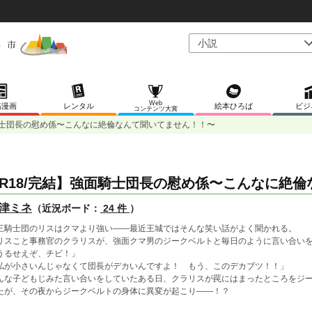
Web
稿漫画
レンタル
絵本ひろば
ビジ
コンテンツ大賞
面騎士団長の慰め係〜こんなに絶倫なんて聞いてません！！〜
R18/完結】強面騎士団長の慰め係〜こんなに絶
津ミネ
（近況ボード：
24 件
）
三騎士団のリスはクマより強い――最近王城ではそんな笑い話がよく聞かれる。
リスこと事務官のクラリスが、強面クマ男のジークベルトと毎日のように言い合い
うるせえぞ、チビ！」
私が小さいんじゃなくて団長がデカいんですよ！ もう、このデカブツ！！」
んな子どもじみた言い合いをしていたある日、クラリスが罠にはまったところをジ
たが、その夜からジークベルトの身体に異変が起こり――！？