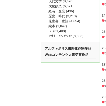
現代文学 (9,620)
大衆娯楽 (6,071)
経済・企業 (436)
2
歴史・時代 (3,218)
児童書・童話 (4,654)
絵本 (1,047)
BL (31,408)
2
ｴｯｾｲ・ﾉﾝﾌｨｸｼｮﾝ (8,863)
2
アルファポリス書籍化作家作品
Webコンテンツ大賞受賞作品
2
2
2