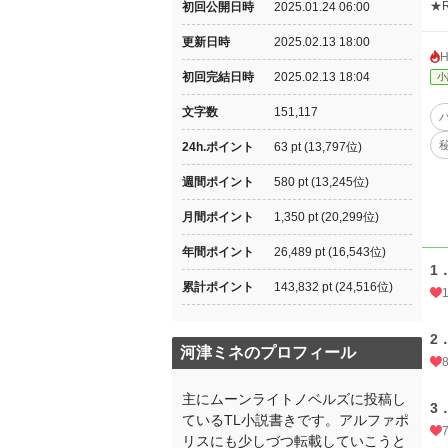
★
初回公開日時
2025.01.24 06:00
更新日時
2025.02.13 18:00
初回完結日時
2025.02.13 18:04
小
文字数
151,117
24h.ポイント
63 pt (13,797位)
週間ポイント
580 pt (13,245位)
月間ポイント
1,350 pt (20,299位)
年間ポイント
26,489 pt (16,543位)
1
累計ポイント
143,832 pt (24,516位)
2
河津ミネのプロフィール
主にムーンライトノベルズに投稿し
3
ているTL小説書きです。アルファポ
リスにも少しづつ転載していこうと