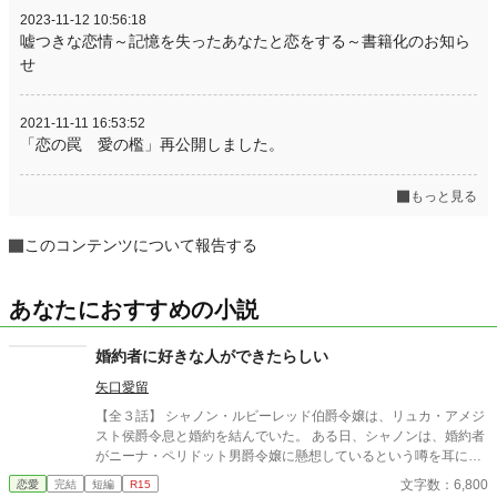
2023-11-12 10:56:18
嘘つきな恋情～記憶を失ったあなたと恋をする～書籍化のお知ら
せ
2021-11-11 16:53:52
「恋の罠 愛の檻」再公開しました。
もっと見る
このコンテンツについて報告する
あなたにおすすめの小説
婚約者に好きな人ができたらしい
矢口愛留
【全３話】 シャノン・ルビーレッド伯爵令嬢は、リュカ・アメジ
スト侯爵令息と婚約を結んでいた。 ある日、シャノンは、婚約者
がニーナ・ペリドット男爵令嬢に懸想しているという噂を耳にす
る。 シャノンは断罪を回避するため、リュカとの婚約を円満に解
文字数：6,800
恋愛
完結
短編
R15
消しようとするが――。 ※ エブリスタに習作として掲載したもの