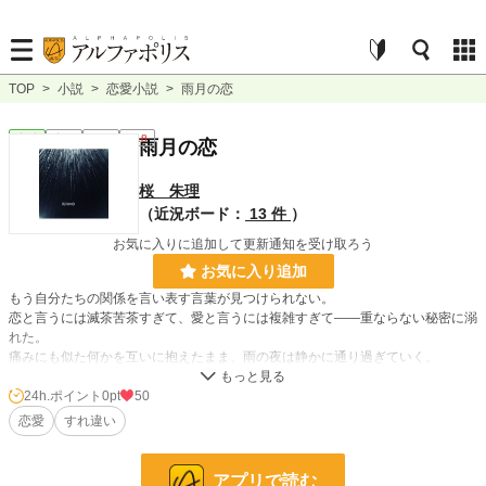
TOP
>
小説
>
恋愛小説
>
雨月の恋
恋愛
完結
短編
R18
雨月の恋
桜 朱理
（近況ボード：
13 件
）
お気に入りに追加して更新通知を受け取ろう
お気に入り追加
もう自分たちの関係を言い表す言葉が見つけられない。
恋と言うには滅茶苦茶すぎて、愛と言うには複雑すぎて――重ならない秘密に溺
れた。
痛みにも似た何かを互いに抱えたまま、雨の夜は静かに通り過ぎていく。
雨の夜にだけ肌を重ねる男と女――
24h.ポイント
0pt
50
女は男に憎まれていると思っていた。男は女に生きて欲しいと思っていた。
恋愛
すれ違い
贖罪を言い訳に今日も二人は肌を重ね合う。
富樫聖夜様主催のアンソロジー「秘密」に寄稿した話を、富樫さまに許可を得
アプリで読む