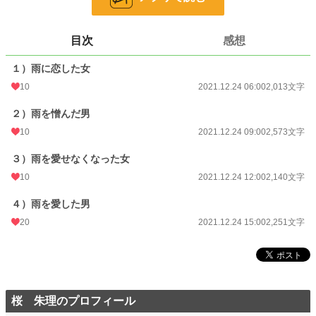
て、加筆したものです。全4話
小説
228,589 位 / 228,589 件
目次
感想
恋愛
66,317 位 / 66,317 件
１）雨に恋した女
お気に入り
75
10
2021.12.24 06:00
2,013文字
24h.ポイント
0 pt
２）雨を憎んだ男
10
2021.12.24 09:00
2,573文字
文字数
8,977
３）雨を愛せなくなった女
更新日時
2021.12.24 15:00
10
2021.12.24 12:00
2,140文字
初回公開日時
2021.12.24 06:00
４）雨を愛した男
初回完結日時
2021.12.24 06:00
20
2021.12.24 15:00
2,251文字
週間ポイント
0 pt (228,589 位)
月間ポイント
28 pt (93,489 位)
年間ポイント
574 pt (99,139 位)
桜 朱理のプロフィール
累計ポイント
26,573 pt (61,890 位)