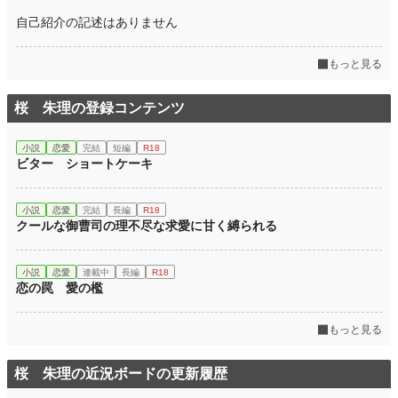
自己紹介の記述はありません
もっと見る
桜 朱理の登録コンテンツ
小説
恋愛
完結
短編
R18
ビター ショートケーキ
小説
恋愛
完結
長編
R18
クールな御曹司の理不尽な求愛に甘く縛られる
小説
恋愛
連載中
長編
R18
恋の罠 愛の檻
もっと見る
桜 朱理の近況ボードの更新履歴