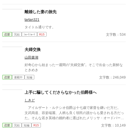
を改稿した作品です。 ※ 小説家になろうにも掲載しています。
離婚した妻の旅先
tartan321
タイトル通りです。
文字数：534
恋愛
完結
ｼｮｰﾄｼｮｰﾄ
R15
夫婦交換
山田森湖
好奇心から始まった一週間の“夫婦交換”。そこで出会った新鮮な
ときめき
文字数：246,049
恋愛
連載中
短編
上手に騙してくださらなかった伯爵様へ
しきど
アイルザート・ルテシオ伯爵は十七歳で家督を継いだ方だ。
文武両道、容姿端麗、人柄も良く領民の誰からも愛される方だっ
た。そんな若き英雄の婚約者に選ばれたメリッサ・オードバーン
子爵令嬢は、自身を果報者と信じて疑っていなかった。 彼が屋
文字数：10,149
恋愛
完結
短編
R15