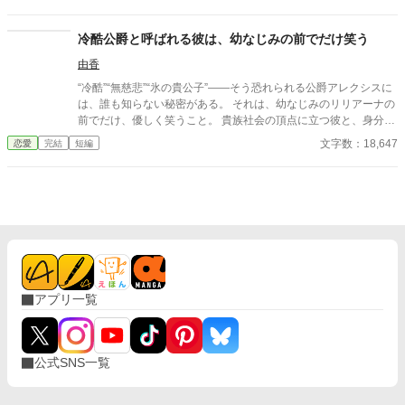
敷のメイドと関係を持っていると知る事になる、その時までは。
貴族に愛人がいる事など珍しくもない。そんな事は分かってい
るつもりだった。分かっていてそれでも、許せなかった。 メリ
冷酷公爵と呼ばれる彼は、幼なじみの前でだけ笑う
ッサにとってアイルザートは、本心から愛した人だったから。
由香
“冷酷”“無慈悲”“氷の貴公子”――そう恐れられる公爵アレクシスに
は、誰も知らない秘密がある。 それは、幼なじみのリリアーナの
前でだけ、優しく笑うこと。 貴族社会の頂点に立つ彼と、身分の
低い彼女。 決して交わらないはずの二人なのに、彼は彼女を守
文字数：18,647
恋愛
完結
短編
り、触れ、独占しようとする。 「俺が笑うのは、お前の前だけ
だ」 無自覚な彼女と、執着を隠しきれない彼。 やがてその歪な関
係は周囲を巻き込み、彼の“冷酷”と呼ばれる理由、そして彼女へ
の想いの深さが暴かれていく―― これは、氷のような男が、たっ
た一人にだけ溺れる物語。
アプリ一覧
公式SNS一覧