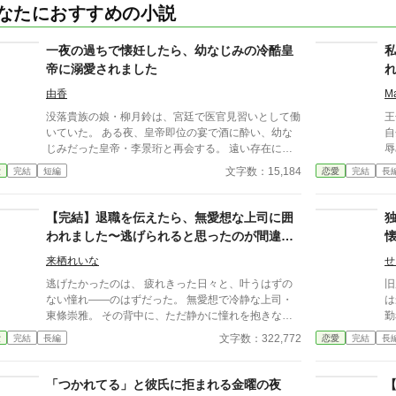
なたにおすすめの小説
一夜の過ちで懐妊したら、幼なじみの冷酷皇
帝に溺愛されました
由香
M
没落貴族の娘・柳月鈴は、宮廷で医官見習いとして働
王
いていた。 ある夜、皇帝即位の宴で酒に酔い、幼な
自
じみだった皇帝・李景珩と再会する。 遠い存在にな
辱
ったはずの彼。 けれど、その夜をきっかけに月鈴の
の
文字数：15,184
愛
完結
短編
恋愛
完結
長
運命は大きく動き出す。 冷酷と恐れられる皇帝が、
が
なぜか彼女だけには甘すぎて――。
じ
そ
【完結】退職を伝えたら、無愛想な上司に囲
の
われました〜逃げられると思ったのが間違い
実
でした〜
せ
来栖れいな
せ
の
逃げたかったのは、 疲れきった日々と、叶うはずの
旧
ない憧れ――のはずだった。 無愛想で冷静な上司・
は最高
東條崇雅。 その背中に、ただ静かに憧れを抱きなが
勤
ら、 仕事の重圧と、自分の想いの行き場に限界を感
ら
文字数：322,772
愛
完結
長編
恋愛
完結
長
じて、私は退職を申し出た。 けれど―― そこから、
に
彼の態度は変わり始めた。 苦手な仕事から外され、
て
負担を減らされ、 静かに、けれど確実に囲い込まれ
ス
「つかれてる」と彼氏に拒まれる金曜の夜
ていく私。 「辞めるのは認めない」 そんな言葉すら
言