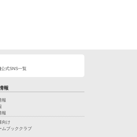
公式SNS一覧
情報
情報
報
情報
様向け
ームブッククラブ