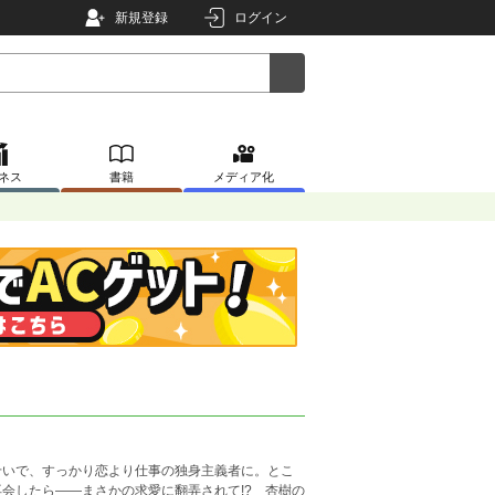
新規登録
ログイン
ネス
書籍
メディア化
せいで、すっかり恋より仕事の独身主義者に。とこ
会したら――まさかの求愛に翻弄されて!? 杏樹の