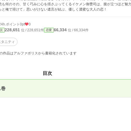
絶も何のその、甘く巧みに心を揺さぶってくるイケメン御曹司は、腹が立つほど魅
っと俺で溶けて」思いがけない遺言が結ぶ、優しく濃蜜な大人の恋！
24h.ポイント
0pt
0
228,651
66,334
位 / 228,651件
位 / 66,334件
説
恋愛
エタニティ
の作品はアルファポリスから書籍化されています
目次
1巻