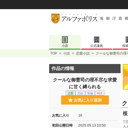
小説
公式漫画
投
TOP
>
小説
>
恋愛小説
>
クールな御曹司の理
作品の情報
クールな御曹司の理不尽な求愛
に甘く縛られる
恋愛
完結
長編
R18
お気に入り追加
ク
桜
お気に入り
16
三
初回公開日時
2025.05.13 10:50
ろ