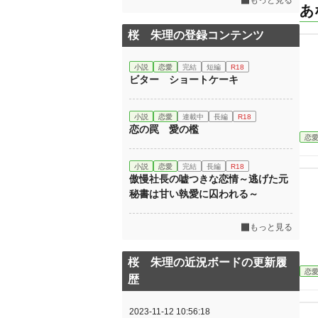
もっと見る
あ
桜 朱理の登録コンテンツ
小説
恋愛
完結
短編
R18
ビター ショートケーキ
小説
恋愛
連載中
長編
R18
恋の罠 愛の檻
恋
小説
恋愛
完結
長編
R18
傲慢社長の嘘つきな恋情～逃げた元
秘書は甘い執愛に囚われる～
もっと見る
桜 朱理の近況ボードの更新履
恋
歴
2023-11-12 10:56:18