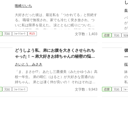
ないのに、 無言の圧力と、不器用な優しさが、私を
だ
唯崎りいち
縛りつけていく。 これは愛？ それともただの執着？
運
奏
大好きだった彼は、最近私を「つかれてる」と拒絶す
じれじれと、甘く、不器用に。 二人の距離は、静か
車
バ
る。 職場で無視され、家でも冷たく突き放され、つ
に、でも確かに近づいていく――。 無愛想な上司
二
が
いに私は限界を迎えた。 涙とともに眠りについた、
に、心ごと囲い込まれる、じれじれ溺愛・執着オフィ
ン
が
ある金曜日の夜。 変わり果てた二人の関係は、予想
スラブ。 ※この物語はフィクションです。 登場する
い
で
文字数：1,403
愛
完結
ｼｮｰﾄｼｮｰﾄ
R15
もしない結末を迎える。
恋愛
完結
短
人物・団体・名称・出来事などはすべて架空であり、
ル
実在のものとは一切関係ありません。
見
の
どうしよう私、弟にお腹を大きくさせられち
侯
ゃった！～弟大好きお姉ちゃんの秘密の悩み
が
～
さいとう みさき
桜
「ま、まさか!?」 あたし三鷹優美（みたかゆうみ）高
妹
校一年生。 弟の晴仁（はると）が大好きな普通のお
の
姉ちゃん。 弟とは凄く仲が良いの！ それはそれはも
私
のすごく‥‥‥ 「あん、晴仁いきなりそんなのお口
ェ
文字数：9,943
愛
完結
ｼｮｰﾄｼｮｰﾄ
恋愛
完結
ｼｮｰ
に入らないよぉ～♡」 そんな関係のあたしたち。 で
な
もある日トイレであたしはアレが来そうなのになかな
キ
か来ないのも気にもせずスカートのファスナーを上げ
「
ると‥‥‥ 「うそっ！ お腹が出て来てる!?」 お姉
で
ちゃんの秘密の悩みです。
ら
っ