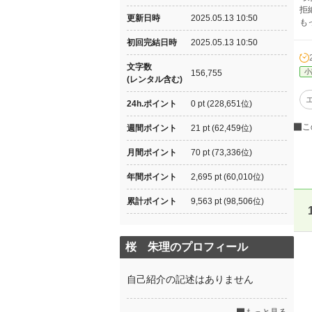
拒
更新日時
2025.05.13 10:50
も
初回完結日時
2025.05.13 10:50
文字数
小
156,755
(レンタル含む)
24h.ポイント
0 pt (228,651位)
こ
週間ポイント
21 pt (62,459位)
月間ポイント
70 pt (73,336位)
年間ポイント
2,695 pt (60,010位)
累計ポイント
9,563 pt (98,506位)
桜 朱理のプロフィール
自己紹介の記述はありません