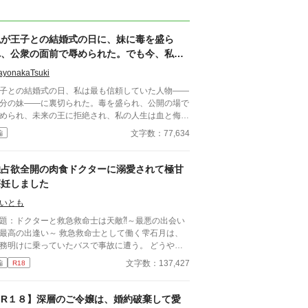
私が王子との結婚式の日に、妹に毒を盛ら
れ、公衆の面前で辱められた。でも今、私は
時を戻し、運命を変えに来た。
ayonakaTsuki
子との結婚式の日、私は最も信頼していた人物――
分の妹――に裏切られた。毒を盛られ、公開の場で
められ、未来の王に拒絶され、私の人生は血と侮辱
中でそこで終わったかのように思えた。しかし、死
文字数：77,634
編
私を迎えたとき、不可能なことが起きた――私は同
回廊で、祭壇の前で目を覚まし、あらゆる涙、嘘、
して一撃の記憶をそのまま覚えていた。今、二度目
独占欲全開の肉食ドクターに溺愛されて極甘
チャンスを得た私は、ただ一つの使命を持つ――真
懐妊しました
を突き止め、奪われたものを取り戻し、私を破滅さ
た者たちにその代償を払わせる。もはや、何も以前
いとも
ままではない。何も許されない。
題：ドクターと救急救命士は天敵⁈～最悪の出会い
の出逢い～ 救急救命士として働く雫石月は、
務明けに乗っていたバスで事故に遭う。 どうや
、バスの運転手が体調不良になったようだ。 乗客
文字数：137,427
編
R18
AEDを探してきてもらうように頼み、救助活動をし
いるとボサボサ頭のマスク姿の男がAEDを持ってバ
に乗り込んできた。 受け取ろうとすると邪魔だと
【R１８】深層のご令嬢は、婚約破棄して愛
われる。 そして、月のことを『チビ団子』と呼ん