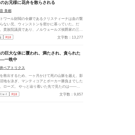
しのお兄様に花弁を散らされる
のだ。 医療従事者と思われるボサボサマスク男は
転手の処置をして、月が文句を言う間もなく、救急
音 美都
に同乗して去ってしまった。 最悪の出会いをし、
トワール財閥の令嬢であるクリスティーナは血の繋
度と会いたくない相手の正体は⁇ 作品はフィクショ
らない兄、ウィンストンを密かに慕っていた。だ
です。 本来の仕事内容とは異なる描写があると思
、貴族院議員であり、ノルウェールズ侯爵家の三男
ます。
あるコンラッドとの婚姻話が持ち上がり、バトワー
文字数：13,277
編
R18
財閥、ひいては会社の経営に携わる兄のために、お
合いを受ける覚悟をする。 だが、今目の前では兄
ウィンストンに迫られていた。 「ノルウェールズ
彼の巨大な体に覆われ、満たされ、貪られた
爵の御曹司とのお見合いが決まったって聞いたんだ
——一晩中
、本当なのか？」」 どう尋ねる兄の真意は……
井ベアトリクス
を救出するため、一ヶ月かけて死の山脈を越え、影
沼地を泳ぎ、マンティコアとポーカー勝負までした
、ローズ。 やっと辿り着いた先で見たのは——フ
イ王の膝の上で甘える妹の姿。 「助けなんていら
文字数：9,857
ﾄｼｮｰﾄ
R18
いわよ？」 は？ しかも運命の光が私と巨漢戦士マ
シマスの間で光って、「お前は俺のものだ」宣言。
片手だけなら……」そう妥協したのに、ワイン一杯
理性が飛んだ。 彼の心臓の音を聞いた瞬間、私か
飛びついて、その夜、彼のベッドで戦士のものにな
た。