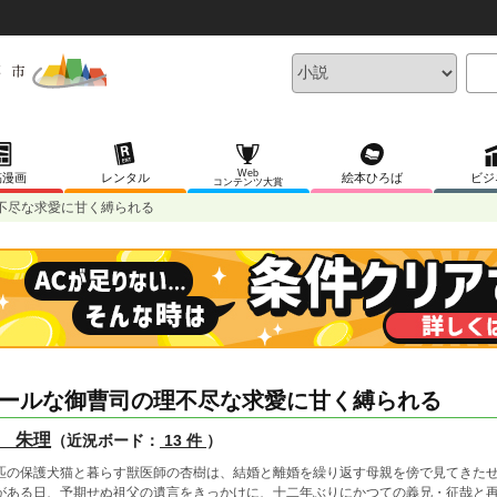
Web
稿漫画
レンタル
絵本ひろば
ビジ
コンテンツ大賞
不尽な求愛に甘く縛られる
ールな御曹司の理不尽な求愛に甘く縛られる
 朱理
（近況ボード：
13 件
）
匹の保護犬猫と暮らす獣医師の杏樹は、結婚と離婚を繰り返す母親を傍で見てきた
がある日、予期せぬ祖父の遺言をきっかけに、十二年ぶりにかつての義兄・征哉と再