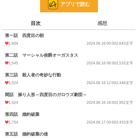
お気に入り
1,421
アプリで読む
24h.ポイント
28 pt
目次
感想
文字数
30,143
第一話 四度目の朝
更新日時
2024.06.23 06:00
1,604
2024.06.16 00:00
2,643文字
初回公開日時
2024.06.16 00:00
第二話 マーシャル侯爵オーガスタス
初回完結日時
2024.06.23 12:41
1,545
2024.06.16 06:00
2,516文字
週間ポイント
259 pt (21,605 位)
第三話 殺人者の奇妙な行動
月間ポイント
1,191 pt (21,825 位)
1,524
2024.06.16 12:00
2,448文字
年間ポイント
26,510 pt (16,537 位)
閑話 操り人形～四度目のガロウズ劇団～
累計ポイント
611,502 pt (8,895 位)
1,424
2024.06.16 18:00
2,952文字
第四話 婚約破棄
1,754
2024.06.17 00:00
2,433文字
第五話 婚約破棄の後