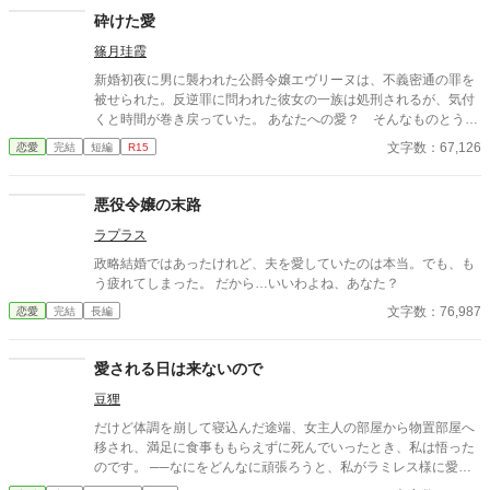
砕けた愛
篠月珪霞
新婚初夜に男に襲われた公爵令嬢エヴリーヌは、不義密通の罪を
被せられた。反逆罪に問われた彼女の一族は処刑されるが、気付
くと時間が巻き戻っていた。 あなたへの愛？ そんなものとう
に、砕け散ってしまいました。
文字数：67,126
恋愛
完結
短編
R15
悪役令嬢の末路
ラプラス
政略結婚ではあったけれど、夫を愛していたのは本当。でも、も
う疲れてしまった。 だから…いいわよね、あなた？
文字数：76,987
恋愛
完結
長編
愛される日は来ないので
豆狸
だけど体調を崩して寝込んだ途端、女主人の部屋から物置部屋へ
移され、満足に食事ももらえずに死んでいったとき、私は悟った
のです。 ──なにをどんなに頑張ろうと、私がラミレス様に愛さ
れる日は来ないのだと。