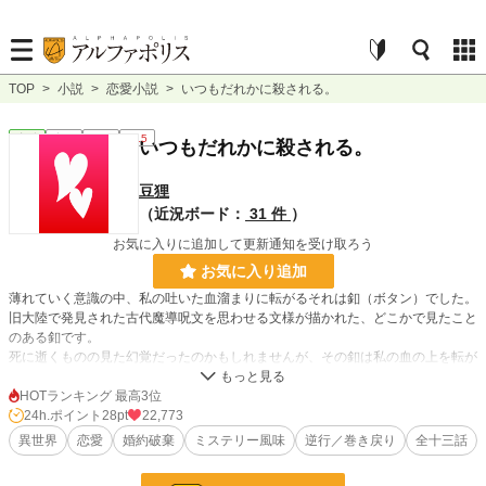
TOP
>
小説
>
恋愛小説
>
いつもだれかに殺される。
恋愛
完結
短編
R15
いつもだれかに殺される。
豆狸
（近況ボード：
31 件
）
お気に入りに追加して更新通知を受け取ろう
お気に入り追加
薄れていく意識の中、私の吐いた血溜まりに転がるそれは釦（ボタン）でした。
旧大陸で発見された古代魔導呪文を思わせる文様が描かれた、どこかで見たこと
のある釦です。
死に逝くものの見た幻覚だったのかもしれませんが、その釦は私の血の上を転が
って、うっすらと光り始めました。
HOTランキング 最高3位
24h.ポイント
28pt
22,773
小説
23,071 位 / 228,908 件
異世界
恋愛
婚約破棄
ミステリー風味
逆行／巻き戻り
全十三話
恋愛
10,088 位 / 66,389 件