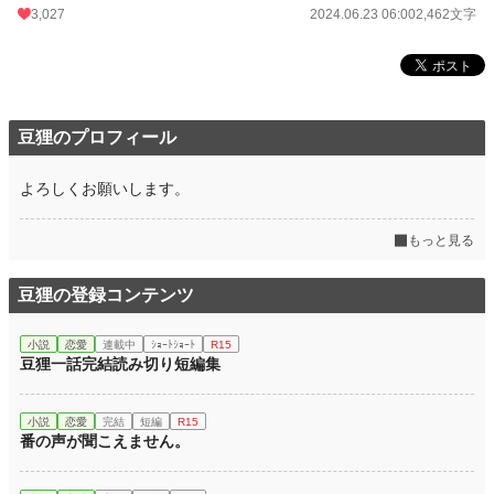
3,027
2024.06.23 06:00
2,462文字
豆狸のプロフィール
よろしくお願いします。
もっと見る
豆狸の登録コンテンツ
小説
恋愛
連載中
ｼｮｰﾄｼｮｰﾄ
R15
豆狸一話完結読み切り短編集
小説
恋愛
完結
短編
R15
番の声が聞こえません。