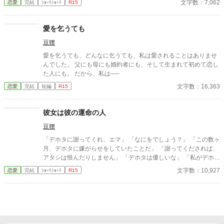
文字数：7,062
恋愛
完結
ｼｮｰﾄｼｮｰﾄ
R15
愛を乞うても
豆狸
愛を乞うても、どんなに乞うても、私は愛されることはありませ
んでした。 父にも母にも婚約者にも、そして生まれて初めて恋し
た人にも。 だから、私は──
文字数：16,363
恋愛
完結
短編
R15
彼女は彼の運命の人
豆狸
「デホタに謝ってくれ、エマ」 「なにをでしょう？」 「この数ヶ
月、デホタに嫌がらせをしていたことだ」 「謝ってくだされば、
アタシは恨んだりしません」 「デホタは優しいな」 「私がデホタ
様に嫌がらせをしてたんですって。あなた、知っていた？」 「存
文字数：10,927
恋愛
完結
ｼｮｰﾄｼｮｰﾄ
R15
じませんでしたが、それは不可能でしょう」 ※なろう様でも公開
中です。