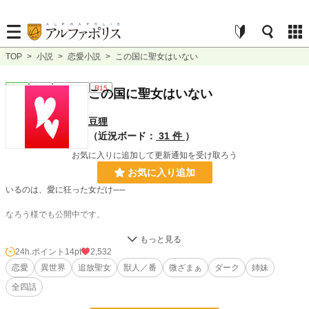
TOP
>
小説
>
恋愛小説
>
この国に聖女はいない
恋愛
完結
ｼｮｰﾄｼｮｰﾄ
R15
この国に聖女はいない
豆狸
（近況ボード：
31 件
）
お気に入りに追加して更新通知を受け取ろう
お気に入り追加
いるのは、愛に狂った女だけ──
なろう様でも公開中です。
小説
29,863 位 / 228,779 件
24h.ポイント
14pt
2,532
恋愛
異世界
追放聖女
獣人／番
微ざまぁ
ダーク
姉妹
恋愛
12,639 位 / 66,370 件
全四話
お気に入り
804