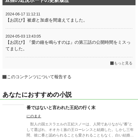
豆狸の近況ボードの更新履歴
2024-06-17 11:12:11
【お詫び】被虐と加虐を間違えてました。
2024-05-03 13:43:05
【お詫び】『愛の鐘を鳴らすのは』の第三話の公開時間をミスっ
てました。
もっと見る
このコンテンツについて報告する
あなたにおすすめの小説
番ではないと言われた王妃の行く末
にのまえ
獣人の国エスラエルの王妃スノーは、人間でありながら“番”と
して選ばれ、オオカミ族の王ローレンスと結婚した。しかし三年
間、彼に番と認められることも愛されることもなく、白い結婚の