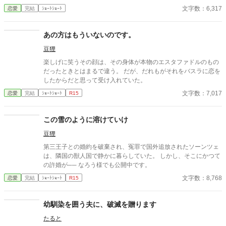
まま冷遇され続ける。 それでも王妃として国に尽くしてきたス
文字数：6,317
恋愛
完結
ｼｮｰﾄｼｮｰﾄ
ノーだったが、ある日、ローレンスが別の令嬢レイアーを懐妊さ
せ、側妃として迎えると知る。ついに心が折れたスノーは離縁を
決意し、国を去ろうとする。 しかしその道中、レイアー嬢の実
あの方はもういないのです。
家の襲撃に遭い、スノーは命を落とす寸前、自身の命と引き換え
豆狸
に広域回復魔法で多くの命を救う。 これでスノーの、人生は終
わりのはずだった。 だが次に目を覚ますと、スノーは三年前の
楽しげに笑うその顔は、その身体が本物のエスタファドルのもの
結婚式当日に戻っていた。何度死んでも、何度拒絶しても、結婚
だったときとはまるで違う。 だが、だれもがそれをバスラに恋を
式の誓いの瞬間へと戻される。 番から逃れようと、スノーは何
したからだと思って受け入れていた。
度も死を選ぶが――。
文字数：7,017
恋愛
完結
ｼｮｰﾄｼｮｰﾄ
R15
この雪のように溶けていけ
豆狸
第三王子との婚約を破棄され、冤罪で国外追放されたソーンツェ
は、隣国の獣人国で静かに暮らしていた。 しかし、そこにかつて
の許婚が── なろう様でも公開中です。
文字数：8,768
恋愛
完結
ｼｮｰﾄｼｮｰﾄ
R15
幼馴染を囲う夫に、破滅を贈ります
たると