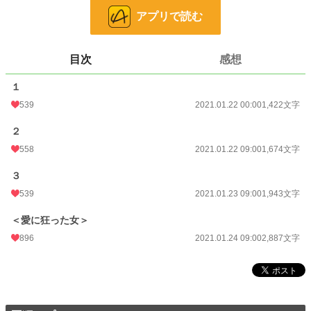
24h.ポイント
14 pt
アプリで読む
文字数
7,926
更新日時
2021.01.24 09:00
目次
感想
初回公開日時
2021.01.22 00:00
１
初回完結日時
539
2021.01.24 12:47
2021.01.22 00:00
1,422文字
週間ポイント
316 pt (19,338 位)
２
558
2021.01.22 09:00
1,674文字
月間ポイント
1,816 pt (16,946 位)
３
年間ポイント
30,564 pt (14,945 位)
539
2021.01.23 09:00
1,943文字
累計ポイント
523,520 pt (10,072 位)
＜愛に狂った女＞
896
2021.01.24 09:00
2,887文字