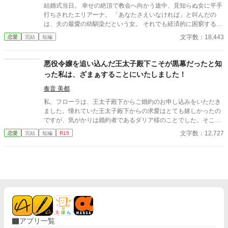
結婚式当日。 幸せの絶頂で教会へ向かう途中、見知らぬ女に平手
打ちされたエリアーナ。 「あなたさえいなければ」と叫んだの
は、夫の最愛の幼馴染だという女。 それでも経済的に困窮する実
家を救うため、エリアーナは泣き寝入りするしかなかった。
文字数：18,443
恋愛
完結
短編
悪役令嬢を追い込んだ王太子殿下こそが黒幕だったと知
った私は、ざまぁすることにいたしました！
奏音 美都
私、フローラは、王太子殿下からご婚約のお申し込みをいただき
ました。憧れていた王太子殿下からの求愛はとても嬉しかったの
ですが、気がかりは婚約者であるダリア様のことでした。そこで
私は、ダリア様と婚約破棄してからでしたら、ご婚約をお受けい
文字数：12,727
恋愛
完結
短編
R15
たしますと王太子殿下にお答えしたのでした。 その１ヶ月後、ダ
リア様とお父上のクノーリ宰相殿が法廷で糾弾され、断罪される
ことなど知らずに……
アプリ一覧