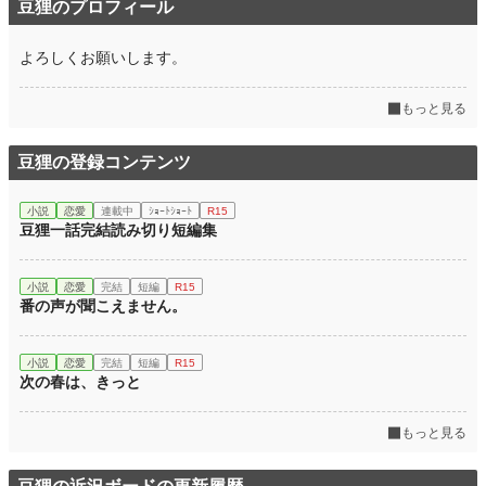
豆狸のプロフィール
よろしくお願いします。
もっと見る
豆狸の登録コンテンツ
小説
恋愛
連載中
ｼｮｰﾄｼｮｰﾄ
R15
豆狸一話完結読み切り短編集
小説
恋愛
完結
短編
R15
番の声が聞こえません。
小説
恋愛
完結
短編
R15
次の春は、きっと
もっと見る