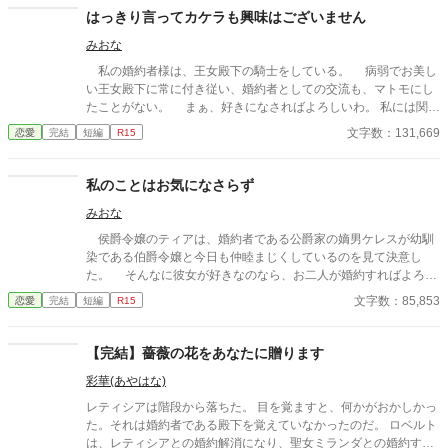
やし、婚約解消を申し出る。
はっきり言ってカケラも興味はございません
みおな
私の婚約者様は、王女殿下の騎士をしている。 病弱でお美し
い王女殿下に常に付き従い、婚約者としての交流も、マトモにし
たことがない。 まぁ、好きになさればよろしいわ。 私には関係
ないことですから。
文字数：131,669
恋愛
完結
短編
R15
私のことはお気になさらず
みおな
侯爵令嬢のティアは、婚約者である公爵家の嫡男ケレスが幼馴
染である伯爵令嬢と今日も仲睦まじくしているのを見て決意し
た。 そんなに彼女が好きなのなら、お二人が婚約すればよろし
いのよ。 私のことはお気になさらず。
文字数：85,853
恋愛
完結
短編
R15
【完結】薔薇の花をあなたに贈ります
彩華(あやはな)
レティシアは階段から落ちた。 目を覚ますと、何かがおかしかっ
た。それは婚約者である殿下を覚えていなかったのだ。 ロベルト
は、レティシアとの婚約解消になり、聖女ミランダとの婚約する