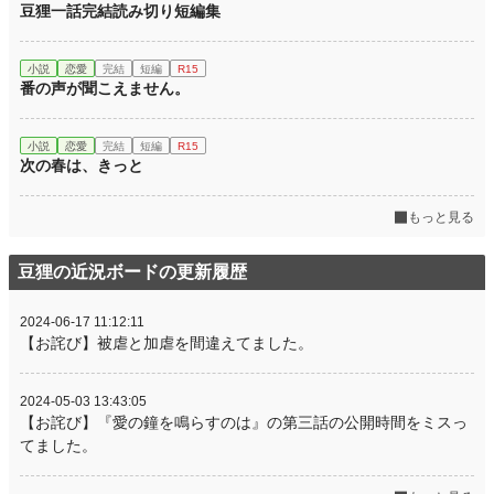
豆狸一話完結読み切り短編集
小説
恋愛
完結
短編
R15
番の声が聞こえません。
小説
恋愛
完結
短編
R15
次の春は、きっと
もっと見る
豆狸の近況ボードの更新履歴
2024-06-17 11:12:11
【お詫び】被虐と加虐を間違えてました。
2024-05-03 13:43:05
【お詫び】『愛の鐘を鳴らすのは』の第三話の公開時間をミスっ
てました。