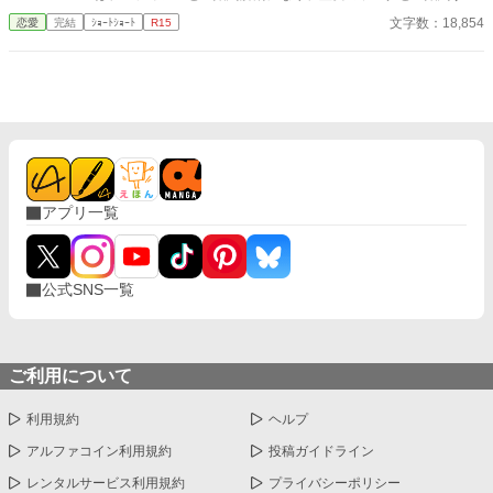
ことになる。 たが、それに違和感を抱くようになる。 ロベルト殿
文字数：18,854
恋愛
完結
ｼｮｰﾄｼｮｰﾄ
R15
下視点がおもになります。 前作を多少引きずってはいますが、今
回は暗くはないです！！ 11話完結です。 この度改編した(ストー
リーは変わらず)をなろうさんに投稿しました。
アプリ一覧
公式SNS一覧
ご利用について
利用規約
ヘルプ
アルファコイン利用規約
投稿ガイドライン
レンタルサービス利用規約
プライバシーポリシー