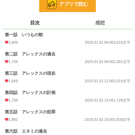
24h.ポイント
49 pt
アプリで読む
文字数
32,486
目次
感想
更新日時
2025.01.11 06:00
第一話 いつもの朝
初回公開日時
2025.01.02 06:00
1,909
2025.01.02 06:00
2,610文字
初回完結日時
2025.01.11 12:15
第二話 アレックスの過去
週間ポイント
565 pt (13,486 位)
1,736
2025.01.02 09:00
2,381文字
月間ポイント
2,642 pt (13,310 位)
第三話 アレックスの現在
年間ポイント
80,250 pt (7,178 位)
1,649
2025.01.02 12:00
2,014文字
累計ポイント
1,053,277 pt (5,523 位)
第四話 アレックスの計画
1,736
2025.01.02 15:00
1,726文字
第五話 アレックスの犯罪
1,992
2025.01.02 18:00
1,830文字
第六話 エネミの過去