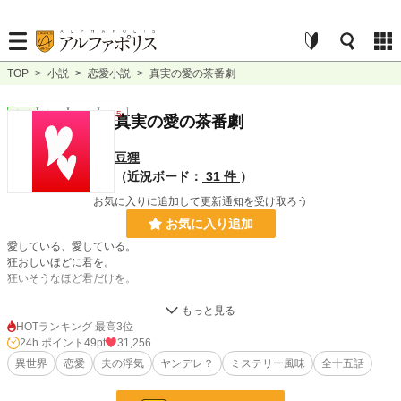
TOP
>
小説
>
恋愛小説
>
真実の愛の茶番劇
恋愛
完結
短編
R15
真実の愛の茶番劇
豆狸
（近況ボード：
31 件
）
お気に入りに追加して更新通知を受け取ろう
お気に入り追加
愛している、愛している。
狂おしいほどに君を。
狂いそうなほど君だけを。
小説
16,057 位 / 228,621 件
HOTランキング 最高3位
24h.ポイント
49pt
31,256
恋愛
7,171 位 / 66,321 件
異世界
恋愛
夫の浮気
ヤンデレ？
ミステリー風味
全十五話
お気に入り
1,662