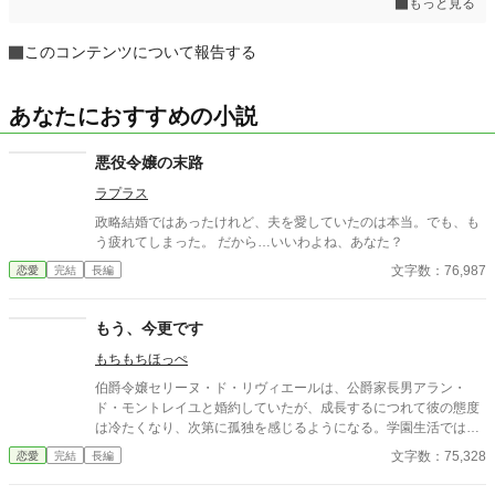
もっと見る
このコンテンツについて報告する
あなたにおすすめの小説
悪役令嬢の末路
ラプラス
政略結婚ではあったけれど、夫を愛していたのは本当。でも、も
う疲れてしまった。 だから…いいわよね、あなた？
文字数：76,987
恋愛
完結
長編
もう、今更です
もちもちほっぺ
伯爵令嬢セリーヌ・ド・リヴィエールは、公爵家長男アラン・
ド・モントレイユと婚約していたが、成長するにつれて彼の態度
は冷たくなり、次第に孤独を感じるようになる。学園生活ではア
ランが王子フェリクスに付き従い、王子の「真実の愛」とされる
文字数：75,328
恋愛
完結
長編
リリア・エヴァレットを囲む騒動が広がり、セリーヌはさらに心
を痛める。 やがて、リヴィエール伯爵家はアランの態度に業を煮