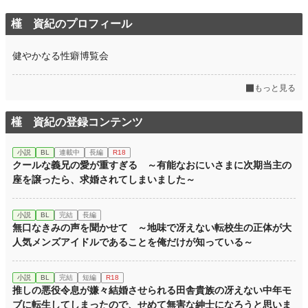
槿 資紀のプロフィール
健やかなる性癖博覧会
もっと見る
槿 資紀の登録コンテンツ
小説
BL
連載中
長編
R18
クールな義兄の愛が重すぎる ～有能なおにいさまに次期当主の
座を譲ったら、求婚されてしまいました～
小説
BL
完結
長編
無口なきみの声を聞かせて ～地味で冴えない転校生の正体が大
人気メンズアイドルであることを俺だけが知っている～
小説
BL
完結
短編
R18
推しの悪役令息が嫌々結婚させられる田舎貴族の冴えない中年モ
ブに転生してしまったので、せめて無害な紳士になろうと思いま