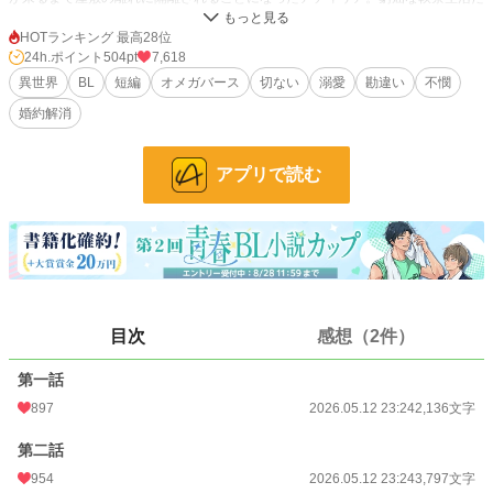
が、アディリアは思いのほか自適に過ごしており、ヒートが未だ来たことのない
欠陥オメガであることがバレるまでの束の間の安息を楽しんでいた。しかし、そ
HOTランキング 最高28位
んな彼のもとに、訪ねてくるはずのない婚約者が訪ねてきて――――。
24h.ポイント
504pt
7,618
異世界
BL
短編
オメガバース
切ない
溺愛
勘違い
不憫
小説
2,667 位 / 228,654 件
婚約解消
BL
484 位 / 31,396 件
アプリで読む
お気に入り
771
24h.ポイント
504 pt
文字数
20,908
更新日時
2026.05.20 02:18
目次
感想（2件）
初回公開日時
2026.05.12 23:24
初回完結日時
2026.05.20 02:18
第一話
897
2026.05.12 23:24
2,136文字
週間ポイント
3,392 pt (2,974 位)
第二話
月間ポイント
19,930 pt (2,389 位)
954
2026.05.12 23:24
3,797文字
年間ポイント
234,673 pt (2,633 位)