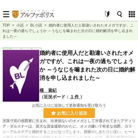
TOP
>
小説
>
BL小説
>
婚約者に使用人だと勘違いされたオメガですが、こ
れは一夜の過ちでしょうか ～うなじを噛まれた次の日に婚約解消を申し込まれ
ました～
BL
完結
短編
R18
婚約者に使用人だと勘違いされたオメ
ガですが、これは一夜の過ちでしょう
か ～うなじを噛まれた次の日に婚約解
消を申し込まれました～
槿 資紀
（近況ボード：
1 件
）
お気に入りに追加して更新通知を受け取ろう
お気に入り追加
没落寸前の侯爵家に生まれ、出来損ないのオメガとして冷遇されてきたアディリ
ア・ダルスナーは、莫大な資金援助のかたに、オメガ嫌いで有名な伯爵、ヨラ
ン・アルステアと婚約することになってしまう。婚家のしきたりに従い、ヒート
が来るまで屋敷の離れに隔離されることになったアディリア。窮屈な軟禁生活だ