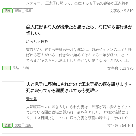
ンティー。 王太子に黙って、出産するも子供の容姿が王家特有の
金髪金眼だった。 再び、王太子が毒を盛られ、死にかけた時、我
文字数：9,819
恋愛
完結
短編
が子と対面するが…というお話。
恋人に好きな人が出来たと思ったら、なにやら雲行きが
怪しい。
めっちゃ抹茶
突然だが、容姿も中身も平凡な俺には、超絶イケメンの王子と呼
ばれる恋人がいる。付き合い始めてそろそろ一年が経つ。といっ
てもまだキスもそれ以上もした事がない健全なお付き合い。王子
は優しいけど意地悪で、いつも俺の心臓を高鳴らせてくる——だ
文字数：13,975
BL
完結
短編
けどそれだけだ。この前、喧嘩をした。それきり彼と話していな
い。付き合っているのか定かじゃない関係。挙句に、今遠目から
見つけた王子の側には可憐な女の子。彼女が彼に寄り掛かって二
夫と息子に邪険にされたので王太子妃の座を譲ります～
人がキスをしている。 その瞬間、目の前が真っ黒になった。もう
死に戻ってから溺愛されても今更遅い
無理だ。俺がスイッチが切れたようにその場に立ち尽くした、そ
の時だった。前にいる彼から聞いたこともない怒声が俺の耳に届
青の雀
いたのは。 ⚪︎佐藤玲央……微笑みの王子と呼ばれ、常に笑顔を絶
夫婦喧嘩の末に置き去りにされた妻は、旦那が若い愛人とイチャ
やさない。物腰柔らかな姿勢に男女問わずモテる ⚪︎中田真……両
ついている間に盗賊に襲われ、命を落とした。 神様の温情によ
親の転勤で引っ越してきた転校生。平凡な容姿で口が悪いがクラ
り、１０日間だけこの世に戻った妻と護衛の騎士は、その１０日
スに馴染めず誰とも話さないので王子しか知らないし、これから
間の間に心残りを処分する。それは、娘の行く末と……もし、来
文字数：54,461
恋愛
完結
短編
も多分バレない ※全四話、予約投稿済み。 本編に攻めの名前が出
世があるならば、今度は政略といえども夫以外の人の妻になると
てこないの書き終わってから気が付いた。3/16タイトル少し変更
いうこと。 もう二度と夫と出会いたくない彼女は、彼女を蔑ろに