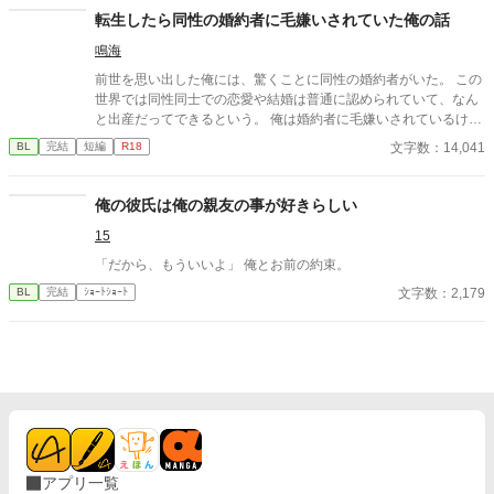
しました。 ※後日談を3/25に投稿予定←しました。Rを書くかは
してきた息子とも縁を切ることを決意する。 生まれかわった妻
転生したら同性の婚約者に毛嫌いされていた俺の話
まだ悩み中
は、新しい人生を強く生きることを決意。 過去世と同じ轍を踏み
鳴海
たくない……
前世を思い出した俺には、驚くことに同性の婚約者がいた。 この
世界では同性同士での恋愛や結婚は普通に認められていて、なん
と出産だってできるという。 俺は婚約者に毛嫌いされているけれ
ど、それは前世を思い出す前の俺の性格が最悪だったからだ。 我
文字数：14,041
BL
完結
短編
R18
儘で傲慢な俺は、学園でも嫌われ者。 そんな主人公が前世を思い
出したことで自分の行動を反省し、行動を改め、友達を作り、婚
約者とも仲直りして愛されて幸せになるまでの話。
俺の彼氏は俺の親友の事が好きらしい
15
「だから、もういいよ」 俺とお前の約束。
文字数：2,179
BL
完結
ｼｮｰﾄｼｮｰﾄ
アプリ一覧