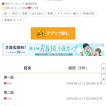
毎日を送っていた。
HOTランキング 最高80位
ひょんなことから、そんなミズキに勉強を教えることになったカイリは、それ
24h.ポイント
35pt
5,739
をきっかけに、ミズキとの仲を深めていく。休日も遊びに行くような仲になる
BL
現代
恋愛
ほのぼの
青春
アイドル×一般人
高校生BL
も、どうしても、地味な転校生・久瀬の正体に、自分だけは気付いていることが
青春BLカップ​
打ち明けられなくて――――。
小説
19,104 位 / 228,744 件
アプリで読む
BL
4,571 位 / 31,416 件
お気に入り
151
24h.ポイント
35 pt
文字数
125,486
目次
感想（5件）
更新日時
2025.09.19 15:10
第一話
初回公開日時
2025.08.12 17:25
164
2025.08.12 17:25
3,887文字
初回完結日時
2025.09.19 15:11
第二話
週間ポイント
203 pt (24,718 位)
154
2025.08.12 17:25
2,403文字
月間ポイント
1,037 pt (23,646 位)