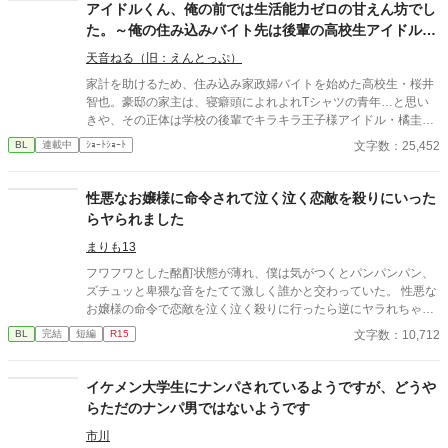
アイドルくん、俺の前では生活能力ゼロの甘えん坊でし
た。～俺の住み込みバイト先は後輩の高校生アイドルく
んでした。
天音ねる（旧：えんとっぷ）
家計を助けるため、住み込み家政婦バイトを始めた高校生・桜井
智也。豪邸の家主は、寝癖頭によれよれTシャツの青年…と思い
きや、その正体は学校の後輩でキラキラ王子様アイドル・橘圭吾
だった！？ 学校では完璧、家では生活能力ゼロ。そんな圭吾のギ
文字数：25,452
BL
連載中
ｼｮｰﾄｼｮｰﾄ
ャップに振り回されながらも、世話を焼く日々にやりがいを感じ
る智也。 ステージの上では完璧な王子様なのに、家ではカップ麺
すら作れない究極のポンコツ男子。 智也の作る温かい手料理に胃
性悪なお嬢様に命令されて泣く泣く恋敵を殺りにいった
袋を掴まれた圭吾は、次第に心を許し、子犬のように懐いてく
らヤられました
る。 「先輩、お腹すいた」「どこにも行かないで」 無防備な素顔
と時折見せる寂しげな表情に、智也の心は絆されていく。 住む世
まりも13
界が違うはずの二人。秘密の契約から始まる、甘くて美味しい青
フワフワとした酩酊状態が薄れ、僕は気がつくとパンパンパン、
春ラブストーリー！
ズチュッと卑猥な音をたてて激しく誰かと交わっていた。 性悪な
お嬢様の命令で恋敵を泣く泣く殺りに行ったら逆にヤラれちゃっ
た、ちょっとアホな子の話です。 （ムーンライトノベルにも掲載
文字数：10,712
BL
完結
短編
R15
しています）
イケメン大学生にナンパされているようですが、どうや
らただのナンパ男ではないようです
市川