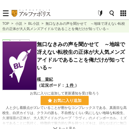
TOP
>
小説
>
BL小説
>
無口なきみの声を聞かせて ～地味で冴えない転校
生の正体が大人気メンズアイドルであることを俺だけが知っている～
BL
完結
長編
無口なきみの声を聞かせて ～地味で
冴えない転校生の正体が大人気メンズ
アイドルであることを俺だけが知って
いる～
槿 資紀
（近況ボード：
1 件
）
お気に入りに追加して更新通知を受け取ろう
お気に入り追加
人と少し着眼点がズレていることが密かなコンプレックスである、真面目な高
校生、白沢カイリは、クラスの誰も、不自然なくらい気にしない地味な転校生、
久瀬瑞葵の正体が、大人気アイドルグループ「ラヴィ」のメインボーカル、ミズ
キであることに気付く。特徴的で魅力的な声を持つミズキは、頑ななほどに無口
を貫いていて、カイリは度々、そんな彼が困っているところをそれとなく助ける