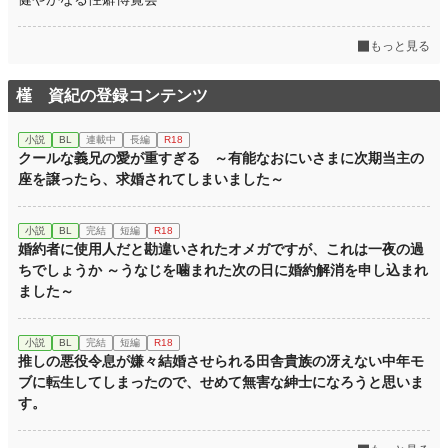
もっと見る
槿 資紀の登録コンテンツ
小説
BL
連載中
長編
R18
クールな義兄の愛が重すぎる ～有能なおにいさまに次期当主の
座を譲ったら、求婚されてしまいました～
小説
BL
完結
短編
R18
婚約者に使用人だと勘違いされたオメガですが、これは一夜の過
ちでしょうか ～うなじを噛まれた次の日に婚約解消を申し込まれ
ました～
小説
BL
完結
短編
R18
推しの悪役令息が嫌々結婚させられる田舎貴族の冴えない中年モ
ブに転生してしまったので、せめて無害な紳士になろうと思いま
す。