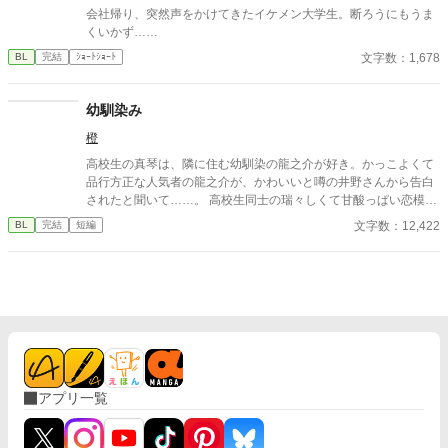
会社帰り、突然声をかけてきたイケメン大学生。断ろうにもうま
くいかず……
文字数：1,678
BL
完結
ｼｮｰﾄｼｮｰﾄ
幼馴染み
橙
高校生の真琴は、隣に住む幼馴染の龍之介が好き。かっこよくて
品行方正な人気者の龍之介が、かわいいと噂の井野さんから告白
されたと聞いて……。 高校生同士の瑞々しくて甘酸っぱい恋模
様。
文字数：12,422
BL
完結
短編
アプリ一覧