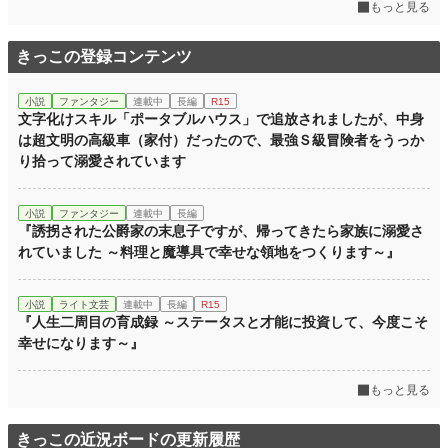
もっと見る
きっこの登録コンテンツ
小説
ファンタジー
連載中
長編
R15
文字化けスキル「ポータブルハウス」で追放されましたが、中身
は超文明の高級車（家付）だったので、最強Ｓ級冒険者をうっか
り拾って溺愛されています
小説
ファンタジー
連載中
長編
『誘拐された公爵家の末息子ですが、帰ってきたら家族に溺愛さ
れていました ～料理と魔導具で幸せな領地をつくります～』
小説
ライト文芸
連載中
長編
R15
『人生二周目の育成録 ～ステータスと才能に投資して、今度こそ
幸せになります～』
もっと見る
きっこの近況ボードの更新履歴