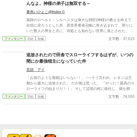
れているときに、女の子に助けられて。普通逆じゃないのー！と
んなよ。神様の弟子は無双する～
凹むマコトであったが、彼は知らない。守るにはめっぽう強い能
力であったことを。 ※「カクヨム」「小説家になろう」にも掲載
黄色いひよこ@Index ©
しています。
薬師のロベルト・シルベスタは偉大な師匠(神様)の教えを終えて
自領に戻ろうとした所、異世界勇者召喚に巻き込まれて、周りに
いた数人の男女と共に、何処とも知れない世界に落とされた。
─── からの～数年後 ──── 俺が此処に来て幾日が過ぎただろ
文字数：37,015
ファンタジー
完結
短編
う。 ここは俺が生まれ育った場所とは全く違う、環境が全然違
った世界だった。 「ロブ、申し訳無いがお前、明日から来なくて
いいから。急な事で済まねえが、俺もちっせえパーティーの長
追放されたので田舎でスローライフするはずが、いつの
だ。より良きパーティーの運営の為、泣く泣くお前を切らなきゃ
間にか最強領主になっていた件
ならなくなった。ただ、俺も薄情な奴じゃねぇつもりだ。今日ま
での給料に、迷惑料としてちと上乗せして払っておくから、穏便
言諮 アイ
に頼む。断れば上乗せは無しでクビにする」 そう言われて俺に
「お前のような無能はいらない！」 ──そう言われ、レオンは王
何が言えよう、これで何回目か？ まぁ、薬師の扱いなどこんなも
都から盛大に追放された。 だが彼は思った。 「やった！最高のス
のかもな。 この世界の薬師は、ただポーションを造るだけの職
ローライフの始まりだ！！」 そして辺境の村に移住し、畑を耕
業。 多岐に亘った薬を作るが、僧侶とは違い瞬時に体を癒す事
し、温泉を掘り当て、牧場を開き、ついでに商売を始めたら……
文字数：78,550
ファンタジー
完結
短編
は出来ない。 普通は……。 異世界勇者巻き込まれ召喚から数
気づけば村が巨大都市になっていた。 農業改革を進めたら周囲の
年、ロベルトはこの異世界で逞しく生きていた。 勇者？そんな物
貴族が土下座し、交易を始めたら王国経済をぶっ壊し、温泉を作
ロベルトには関係無い。 魔王が居ようが居まいが、世界は変わら
ったら各国の王族が観光に押し寄せる。 「俺はただ、のんびり暮
ず巡っている。 とんでもなく普通じゃないお師匠様に薬師の業を
らしたいだけなんだが……？」 一方、レオンを追放した王国は、
仕込まれた弟子ロベルトの、危難、災難、巻き込まれ痛快世直し
バカ王のせいで経済崩壊＆敵国に占領寸前！ 慌てて「レオン様、
異世界道中。 はてさて一体どうなるの？ と、言う話。ここに開
助けてください！！」と泣きついてくるが…… 「ん？ ちょっと待
幕！ ● ロベルトの独り言の多い作品です。ご了承お願いします。
て。俺に無能って言ったの、どこのどいつだっけ？」 もはや世界
● 世界観はひよこの想像力全開の世界です。