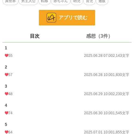
異世界
男主人公
転移
赤ちゃん
幼児
育児
通販
ミルクもおむつも、哺乳瓶も──ぜんぶネット通販で即到着。
静かな湖畔で、自宅を拠点に、誰にも頼らず、無理せず、ひとつずつ。
アプリで読む
これは、戦わず、騒がず、目の前の命を育てる物語。
世界が少しずつ、この“おかしな家”に気づいていくまでの、静かな日々の記録。
目次
感想（3件）
AIと一緒に作りました。作者の読みたいを共有します。
1
小説
37,868 位 / 229,039 件
55
2025.06.28 07:00
2,143文字
ファンタジー
5,924 位 / 53,357 件
2
お気に入り
67
57
2025.06.28 10:00
1,830文字
24h.ポイント
7 pt
3
文字数
17,349
48
2025.06.29 10:00
2,230文字
更新日時
2025.07.05 10:00
4
初回公開日時
2025.06.28 07:00
74
2025.06.30 10:00
1,545文字
週間ポイント
105 pt (33,128 位)
5
64
2025.07.01 10:00
1,855文字
月間ポイント
672 pt (30,066 位)