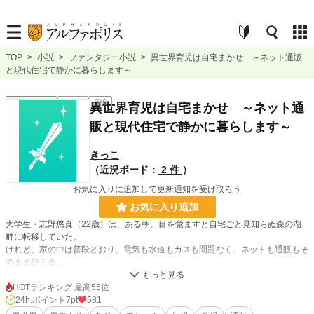
TOP
>
小説
>
ファンタジー小説
>
異世界育児は自宅まかせ ～ネット通販
と現代住宅で静かに暮らします～
ファンタジー
連載中
長編
異世界育児は自宅まかせ ～ネット通
販と現代住宅で静かに暮らします～
きっこ
（近況ボード：
2 件
）
お気に入りに追加して更新通知を受け取ろう
お気に入り追加
大学生・志野悠真（22歳）は、ある朝、目を覚ますと自宅ごと見知らぬ森の湖
畔に転移していた。
けれど、家の中は普段どおり。電気も水道もガスも問題なく、ネットも通販もそ
のまま使える。
とりあえず生活はできる──そう思っていた矢先、森の中で泣いていた赤ん坊を
拾ってしまう。
HOTランキング 最高55位
24h.ポイント
7pt
581
育児知識ゼロのまま、見知らぬ世界での育児生活が始まった。