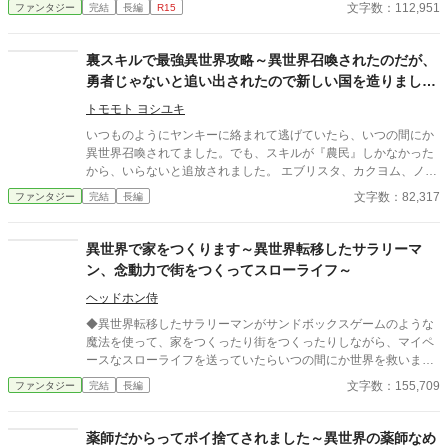
された挙句の果てに粗雑に扱われ、ほぼ投げ捨てられるようなか
文字数：112,951
ファンタジー
完結
長編
R15
たちで異世界の地へと下ろされてしまう。 そんな踏んだり蹴った
りな、凡人主人公がおりなす異世界ファンタジー！
裏スキルで最強異世界攻略～異世界召喚されたのだが、
勇者じゃないと追い出されたので新しい国を造りました
～
トモモト ヨシユキ
いつものようにヤンキーに絡まれて逃げていたら、いつの間にか
異世界召喚されてました。でも、スキルが『農民』しかなかった
から、いらないと追放されました。 エブリスタ、カクヨム、ノベ
リズム、ノベルアップ、小説家になろうにも掲載しています。
文字数：82,317
ファンタジー
完結
長編
異世界で家をつくります～異世界転移したサラリーマ
ン、念動力で街をつくってスローライフ～
ヘッドホン侍
◆異世界転移したサラリーマンがサンドボックスゲームのような
魔法を使って、家をつくったり街をつくったりしながら、マイペ
ースなスローライフを送っていたらいつの間にか世界を救います
◆ ーーブラック企業戦士のマコトは気が付くと異世界の森にい
文字数：155,709
ファンタジー
完結
長編
た。しかし、使える魔法といえば念動力のような魔法だけ。戦う
ことにはめっぽう向いてない。なんとか森でサバイバルしている
うちに第一異世界人と出会う。それもちょうどモンスターに襲わ
薬師だからってポイ捨てされました～異世界の薬師なめ