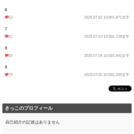
6
年間ポイント
10,169 pt (31,066 位)
63
2025.07.02 10:00
1,871文字
累計ポイント
20,801 pt (69,866 位)
7
82
2025.07.03 10:00
1,729文字
8
65
2025.07.04 10:00
1,941文字
9
73
2025.07.05 10:00
2,205文字
きっこのプロフィール
自己紹介の記述はありません