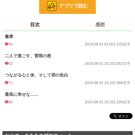
全4話です。
アプリで読む
小説
17,208 位 / 228,637 件
目次
感想
恋愛
7,688 位 / 66,327 件
書庫
お気に入り
31
56
2024.08.01 01:00
1,533文字
24h.ポイント
42 pt
二人で過ごす、雷雨の夜
文字数
8,671
82
2024.08.01 20:20
2,652文字
更新日時
2024.08.02 20:20
つながる心と体、そして罪の告白
初回公開日時
2024.08.01 01:00
71
2024.08.02 20:10
2,986文字
初回完結日時
2024.08.02 21:28
最高に幸せな……
週間ポイント
105 pt (33,630 位)
86
2024.08.02 20:20
1,500文字
月間ポイント
934 pt (25,058 位)
年間ポイント
15,581 pt (23,722 位)
累計ポイント
52,999 pt (43,252 位)