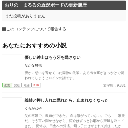
おりの まるるの近況ボードの更新履歴
まだ投稿がありません
このコンテンツについて報告する
あなたにおすすめの小説
優しい紳士はもう牙を隠さない
なかな悠桃
密かに想いを寄せていた同僚の先輩にある出来事がきっかけで襲
われてしまうヒロインの話です。
文字数：9,331
恋愛
完結
短編
R18
義姉と押し入れに隠れたら、止まれなくなった
くろがねや
父の再婚で、義姉ができた。 血は繋がっていない。でも——家族
だ。そう言い聞かせながら、涼介はずっと沙耶から距離を取って
きた。 夏休み。田舎への帰省。甥っ子にせがまれて始まったかく