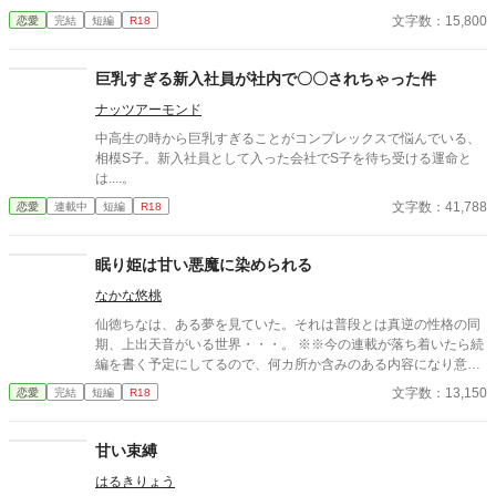
れんぼ。急いで飛び込んだ押し入れの中に、先客がいた。 「……
文字数：15,800
恋愛
完結
短編
R18
涼介くん」 薄い水色の浴衣。下ろした髪。橙色の光に染まった、
沙耶の顔。 逃げ場のない暗闇の中で、二人分の体温が混ざり合
う。 夜、来て。 その一言が——涼介の、全部を壊した。 甘く
巨乳すぎる新入社員が社内で〇〇されちゃった件
て、苦しくて、止まれない。 これは、ある夏の、秘密の話。
ナッツアーモンド
中高生の時から巨乳すぎることがコンプレックスで悩んでいる、
相模S子。新入社員として入った会社でS子を待ち受ける運命と
は....。
文字数：41,788
恋愛
連載中
短編
R18
眠り姫は甘い悪魔に染められる
なかな悠桃
仙徳ちなは、ある夢を見ていた。それは普段とは真逆の性格の同
期、上出天音がいる世界・・・。 ※※今の連載が落ち着いたら続
編を書く予定にしてるので、何カ所か含みのある内容になり意味
が分からないと思います。すみません(´;ω;｀) ※※見直してはおり
文字数：13,150
恋愛
完結
短編
R18
ますが、誤字脱字などお見苦しい点ございましたら申し訳ござい
ません。
甘い束縛
はるきりょう