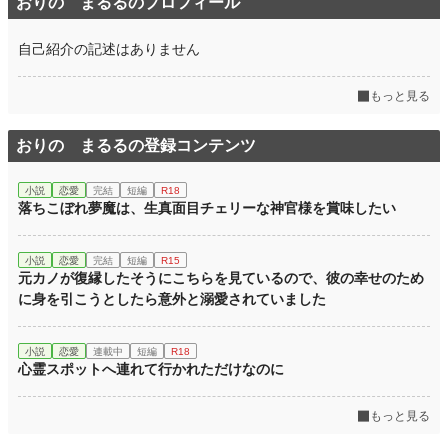
おりの まるるのプロフィール
自己紹介の記述はありません
もっと見る
おりの まるるの登録コンテンツ
小説
恋愛
完結
短編
R18
落ちこぼれ夢魔は、生真面目チェリーな神官様を賞味したい
小説
恋愛
完結
短編
R15
元カノが復縁したそうにこちらを見ているので、彼の幸せのため
に身を引こうとしたら意外と溺愛されていました
小説
恋愛
連載中
短編
R18
心霊スポットへ連れて行かれただけなのに
もっと見る