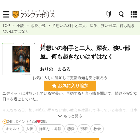
TOP
>
小説
>
恋愛小説
>
片想いの相手と二人、深夜、狭い部屋。何も起き
ないはずはなく
恋愛
完結
短編
R18
片想いの相手と二人、深夜、狭い部
屋。何も起きないはずはなく
おりの まるる
お気に入りに追加して更新通知を受け取ろう
お気に入り追加
ユディットは片想いしている室長が、再婚すると言う噂を聞いて、情緒不安定な
日々を過ごしていた。
そんなある日、怖い噂話が尽きない古い教会を改装して使っている書庫で、仕事
を終えるとすっかり夜になっていた。
24h.ポイント
42pt
295
夕方からの大雨で研究棟へ帰れなくなり、途方に暮れていた。
オカルト
人怖
洋風な世界観
恋愛
密着
教会
そんな彼女を室長が迎えに来てくれたのだが、トラブルに見舞われ、二人っきり
で夜を過ごすことになる。