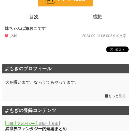
24h.ポイント
71 pt
文字数
3,910
目次
感想
更新日時
2024.09.13 06:00
妹ちゃんは激おこです
初回公開日時
2024.09.13 06:00
1,249
2024.09.13 06:00
3,910文字
初回完結日時
2024.09.13 06:00
週間ポイント
877 pt (9,889 位)
月間ポイント
5,574 pt (7,712 位)
よもぎのプロフィール
年間ポイント
53,323 pt (9,945 位)
犬を吸います。なろうでもやってます。
累計ポイント
110,754 pt (28,648 位)
もっと見る
よもぎの登録コンテンツ
小説
ファンタジー
連載中
短編
異世界ファンタジー的短編まとめ