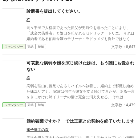
診断書を提出してください。
柊
元々平民で人格者であった祖父が男爵位を賜ったことにより、
「成金の偽善者」と陰口を叩かれるセドリック・トリエ。 それは
婚約者である伯爵令嬢カテリーナ・ラドゥメグも例外ではなく、
神経をすり減らす日々を送っていた。 そいてラドゥメグ伯爵家を
文字数：8,647
ファンタジー
完結
短編
訪れたセドリックと、父クレマンが切り出したことは……。 ※小
説家になろう、カクヨム、pixivにも同じものを投稿しておりま
す。
可哀想な病弱令嬢を演じ続けた妹は、もう誰にも愛され
ない
柊
病弱を理由に義兄であるミハイルへ執着し、婚約まで邪魔し始め
た妹ユリアナ。 家族は何年も彼女を支え続けてきたが、ある一言
をきっかけに姉イリーナの情は完全に消え失せる。 それは……。
※複数のサイトに投稿しています。
文字数：4,479
ファンタジー
完結
短編
婚約破棄ですか？ では王家との契約を終了いたします
硝子細工の森
悪役令嬢と蔑まれた公爵令嬢には、誰にも明かされていない秘密