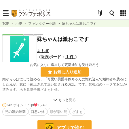
TOP
>
小説
>
ファンタジー小説
>
妹ちゃんは激おこです
ファンタジー
完結
短編
妹ちゃんは激おこです
よもぎ
（近況ボード：
1 件
）
お気に入りに追加して更新通知を受け取ろう
お気に入り追加
頭からっぽにして読める、「可愛い男爵令嬢ちゃんに惚れ込んで婚約者を蔑ろに
した兄が、妹に下剋上されて追い出されるお話」です。妹視点のトークでお話が
進みます。ある意味全編ざまぁ仕様。
小説
13,037 位 / 228,631 件
24h.ポイント
71pt
1,249
兄の婚約破棄
口悪い妹
頭が悪い兄
ざまぁ
ファンタジー
2,340 位 / 53,266 件
お気に入り
133
アプリで読む