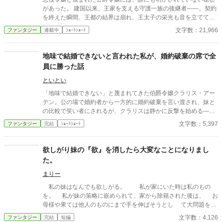
があった。 建国以来、王家を支える守護一族の後継者――。契約
を終えた瞬間、王都の結界は崩れ、王太子の栄光も音を立てて崩
壊する こちらは一挙掲載で一話ですが長目です
文字数：21,966
ファンタジー
連載中
ｼｮｰﾄｼｮｰﾄ
地味で結婚できないと言われた私が、婚約破棄の席で全
員に勝った話
といとい
「地味で結婚できない」と蔑まれてきた伯爵令嬢クラリス・アー
デン。公の場で婚約者から一方的に婚約破棄を言い渡され、妹と
の比較で笑い者にされるが、クラリスは静かに反撃を始める―
―。周到に集めた証拠と知略を武器に、貴族社会の表と裏を暴
文字数：5,397
ファンタジー
完結
ｼｮｰﾄｼｮｰﾄ
き、見下してきた者たちを鮮やかに逆転。冷静さと気品で場を支
配する姿に、やがて誰もが喝采を送る。痛快“ざまぁ”逆転劇！
欲しがり妹の『欲』を消したら大変なことになりまし
た。
まりー
私の妹はなんでも欲しがる。 私が家にいた時は私のもの
を。 私が妹の策略に嵌められて、家から除籍された後は、 お
母様や果ては他人のものにまで手を伸ばそうとし て大問題を起
こす。 だから、お父様は森の魔女様に妹の『欲』を取り出 し
文字数：4,126
ファンタジー
完結
短編