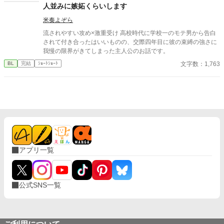
見つけた王子の側には可憐な女の子。彼女が彼に寄り掛かって二
人並みに嫉妬くらいします
人がキスをしている。 その瞬間、目の前が真っ黒になった。もう
米奏よぞら
無理だ。俺がスイッチが切れたようにその場に立ち尽くした、そ
の時だった。前にいる彼から聞いたこともない怒声が俺の耳に届
流されやすい攻め×激重受け 高校時代に学校一のモテ男から告白
いたのは。 ⚪︎佐藤玲央……微笑みの王子と呼ばれ、常に笑顔を絶
されて付き合ったはいいものの、交際四年目に彼の束縛の強さに
やさない。物腰柔らかな姿勢に男女問わずモテる ⚪︎中田真……両
我慢の限界がきてしまった主人公のお話です。
親の転勤で引っ越してきた転校生。平凡な容姿で口が悪いがクラ
文字数：1,763
BL
完結
ｼｮｰﾄｼｮｰﾄ
スに馴染めず誰とも話さないので王子しか知らないし、これから
も多分バレない ※全四話、予約投稿済み。 本編に攻めの名前が出
てこないの書き終わってから気が付いた。3/16タイトル少し変更
しました。 ※後日談を3/25に投稿予定←しました。Rを書くかは
まだ悩み中
アプリ一覧
公式SNS一覧