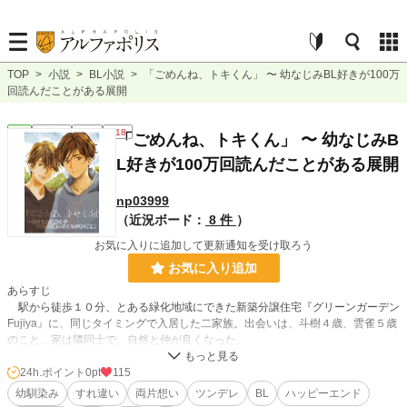
TOP
>
小説
>
BL小説
>
「ごめんね、トキくん」 〜 幼なじみBL好きが100万
回読んだことがある展開
BL
連載中
長編
R18
「ごめんね、トキくん」 〜 幼なじみB
L好きが100万回読んだことがある展開
np03999
（近況ボード：
8 件
）
お気に入りに追加して更新通知を受け取ろう
お気に入り追加
あらすじ
駅から徒歩１０分、とある緑化地域にできた新築分譲住宅『グリーンガーデン
Fujiya』に、同じタイミングで入居した二家族。出会いは、斗樹４歳、雲雀５歳
のこと。家は隣同士で、自然と仲が良くなった。
斗樹は、天使のようにかわいい雲雀に一目惚れするが、雲雀が男だとわかって
24h.ポイント
0pt
115
スピード失恋。
幼馴染み
すれ違い
両片想い
ツンデレ
BL
ハッピーエンド
二人は家族ぐるみで仲良くなり、親友として関係を作っていき、斗樹は、成長