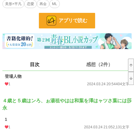
美形×平凡
恋愛
再会
ML
とともにやっぱり男でも雲雀のことが好きだと思うようになる。
斗樹１２歳、雲雀１３歳のときに雲雀の父が海外赴任することになった。イン
ドと日本の遠距離交流を続けるが、段々と疎遠になっていく。
アプリで読む
そして５年後、日本に戻ってきた雲雀と再会するが、雲雀は斗樹に素っ気なく
て…。
という、ヒバリ×トキの、幼なじみBLです。どこかで読んだなーこれ、みたいな
伝統芸です。
幼なじみ／すれ違い／両片想い／ツンデレ
目次
感想（2件）
※なにかいいタイトルが浮かんだら差し替えます。
よろしくおねがいします。
登場人物
1
2024.03.24 20:54
404文字
４歳と５歳はンろ、ぉ湯祖やはは和葉を澤はャツさ葉には莎
永
小説
228,833 位 / 228,833 件
1
BL
31,434 位 / 31,434 件
1
2024.03.24 21:05
2,131文字
お気に入り
61