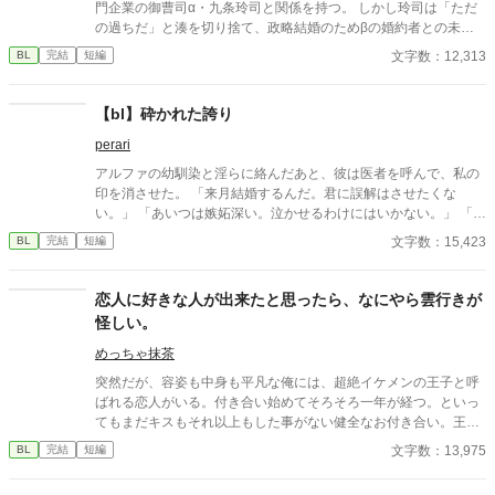
門企業の御曹司α・九条玲司と関係を持つ。 しかし玲司は「ただ
の過ちだ」と湊を切り捨て、政略結婚のためβの婚約者との未来
を選んだ。 深く傷ついた湊は、彼の前から姿を消す。 数か月後―
文字数：12,313
BL
完結
短編
―。 湊の身体は、これまで誰も知らなかった希少な『遅咲きΩ』
として覚醒する。 その瞬間、玲司は初めて湊こそが運命の番だっ
たと知る。 「戻ってきてくれ」 今さら必死に追いかけてくる玲
【bl】砕かれた誇り
司。 だが湊の隣には、自分を支え続けてくれた医師のα・神崎伊
perari
織がいた。 「あなたは俺を捨てたでしょう」 後悔に苦しむα、執
着する第二のα、そして希少Ωを巡る陰謀。 もう二度と傷つきた
アルファの幼馴染と淫らに絡んだあと、彼は医者を呼んで、私の
くないΩが最後に選ぶ相手とは――。 捨てた側の後悔と執着が加
印を消させた。 「来月結婚するんだ。君に誤解はさせたくな
速する、すれ違いオメガバースBL。
い。」 「あいつは嫉妬深い。泣かせるわけにはいかない。」 「君
ももう年頃の残り物のオメガだろ？ 俺の印をつけたまま、他の
文字数：15,423
BL
完結
短編
アルファとお見合いするなんてありえない。」 彼は冷たく、けれ
どどこか薄情な笑みを浮かべながら、一枚の小切手を私に投げ渡
す。 「長い間、俺に従ってきたんだから、君を傷つけたりはしな
恋人に好きな人が出来たと思ったら、なにやら雲行きが
い。」 「結婚の日には招待状を送る。必ず来て、席につけよ。」
怪しい。
--- いくつかのコメントを拝見し、大変申し訳なく思っておりま
す。 私は現在日本語を勉強しており、この文章はAI作品ではあり
めっちゃ抹茶
ませんが、 一部に翻訳ソフトを使用しています。 もし読んでくだ
突然だが、容姿も中身も平凡な俺には、超絶イケメンの王子と呼
さる中で日本語のおかしな点をご指摘いただけましたら、 本当に
ばれる恋人がいる。付き合い始めてそろそろ一年が経つ。といっ
ありがたく思います。
てもまだキスもそれ以上もした事がない健全なお付き合い。王子
は優しいけど意地悪で、いつも俺の心臓を高鳴らせてくる——だ
文字数：13,975
BL
完結
短編
けどそれだけだ。この前、喧嘩をした。それきり彼と話していな
い。付き合っているのか定かじゃない関係。挙句に、今遠目から