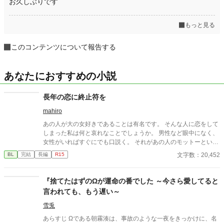
お久しぶりです
もっと見る
このコンテンツについて報告する
あなたにおすすめの小説
長年の恋に終止符を
mahiro
あの人が大の女好きであることは有名です。 そんな人に恋をして
しまった私は何と哀れなことでしょうか。 男性など眼中になく、
女性がいればすぐにでも口説く。 それがあの人のモットーという
やつでしょう。 どれだけあの人を思っても、無駄だと分かってい
文字数：20,452
BL
完結
長編
R15
ながらなかなか終止符を打てない私についにチャンスがやってき
ました。 これで終らせることが出来る、そう思っていました。
『捨てたはずのΩが運命の番でした ～今さら愛してると
言われても、もう遅い～
雪兎
あらすじ Ωである朝霧湊は、事故のような一夜をきっかけに、名