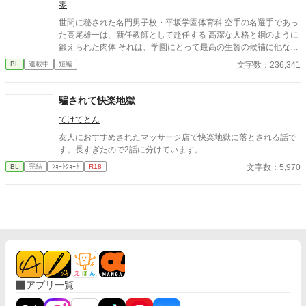
零
世間に秘された名門男子校・平坂学園体育科 空手の名選手であっ
た高尾雄一は、新任教師として赴任する 高潔な人格と鋼のように
鍛えられた肉体 それは、学園にとって最高の生贄の候補に他なら
なかった 至高の筋肉を持つ、精神を削られ意志をなくした青年を
文字数：236,341
BL
連載中
短編
太古の神に捧げるため、“水”、“風”、“土”の信奉者達が暗躍する 意
志をなくし筋肉の操り人形と化した“デク” 消える教師 山奥の男子
校で繰り広げられるダークファンタジー
騙されて快楽地獄
てけてとん
友人におすすめされたマッサージ店で快楽地獄に落とされる話で
す。長すぎたので2話に分けています。
文字数：5,970
BL
完結
ｼｮｰﾄｼｮｰﾄ
R18
アプリ一覧