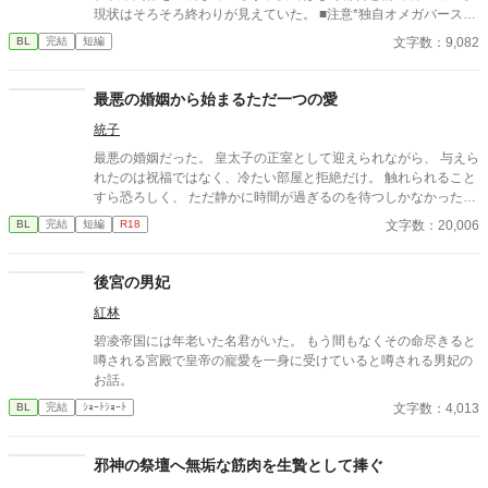
現状はそろそろ終わりが見えていた。 ■注意*独自オメガバース設
定。■『それは愛か本能か』と同じ世界設定です。関係は一切な
文字数：9,082
BL
完結
短編
し。
最悪の婚姻から始まるただ一つの愛
統子
最悪の婚姻だった。 皇太子の正室として迎えられながら、 与えら
れたのは祝福ではなく、冷たい部屋と拒絶だけ。 触れられること
すら恐ろしく、 ただ静かに時間が過ぎるのを待つしかなかった。
けれど—— 差し出された手は、思っていたものとは違っていた。
文字数：20,006
BL
完結
短編
R18
無理に触れない。 急がない。 ただ、こちらの様子を確かめるよう
に、少しずつ距離を縮めてくる。 気づけば、隣に座ることが当た
り前になり、 言葉を交わす時間が、夜の習慣になっていた。 触れ
後宮の男妃
られるたびに怖さは消え、 代わりに残るのは、離れがたい温も
紅林
り。 これは、最悪の婚姻から始まった関係が、 やがて“ただ一
人”へと変わっていく物語。 望まれなかったはずのはじまりが、
碧凌帝国には年老いた名君がいた。 もう間もなくその命尽きると
いつしか、何よりも大切なものになるまでの—— 静かで、優し
噂される宮殿で皇帝の寵愛を一身に受けていると噂される男妃の
い、溺れるような愛の記録。
お話。
文字数：4,013
BL
完結
ｼｮｰﾄｼｮｰﾄ
邪神の祭壇へ無垢な筋肉を生贄として捧ぐ