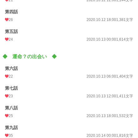
月間ポイント
203 pt (51,450 位)
第四話
年間ポイント
4,226 pt (49,666 位)
26
2020.10.12 18:00
1,381文字
累計ポイント
116,378 pt (27,803 位)
第五話
24
2020.10.13 00:00
1,614文字
◆ 運命？の出会い ◆
第六話
22
2020.10.13 06:00
1,404文字
第七話
23
2020.10.13 12:00
1,411文字
第八話
25
2020.10.13 18:00
1,532文字
第九話
35
2020.10.14 00:00
1,816文字