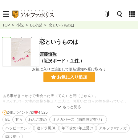
TOP
>
小説
>
BL小説
>
恋というものは
BL
完結
長編
R18
恋というものは
須藤慎弥
（近況ボード：
1 件
）
お気に入りに追加して更新通知を受け取ろう
お気に入り追加
ある事がきっかけで出会った天（てん）と潤（じゅん）。
それぞれバース性の葛藤を抱えた二人は、お互いに自らの性を偽っていた。
誤解し、すれ違い、それでも離れられない…離れたくないのは『運命』だか
ら……？
24h.ポイント
7pt
4,525
BL
甘々
わんこ攻め
オメガバース（独自設定有り）
ハッピーエンド
連ドラ風BL
年下攻め×年上受け
アルファ×オメガ
2021/07/14
本編完結から約一年ぶりに連載再開＼(^o^)／
両片想い