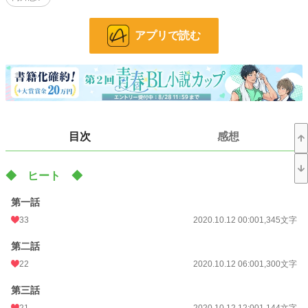
毎週水曜日 更新‧⁺ ⊹˚.⋆
アプリで読む
※昼ドラ感／王道万歳
※一般的なオメガバース設定
※R 18ページにはタイトルに「※」
小説
36,404 位 / 228,747 件
BL
9,626 位 / 31,416 件
目次
感想
お気に入り
213
24h.ポイント
7 pt
◆ ヒート ◆
文字数
320,943
第一話
更新日時
2021.12.12 04:33
33
2020.10.12 00:00
1,345文字
初回公開日時
2020.10.12 00:00
第二話
22
2020.10.12 06:00
1,300文字
初回完結日時
2020.11.08 19:04
週間ポイント
28 pt (56,925 位)
第三話
21
2020.10.12 12:00
1,144文字