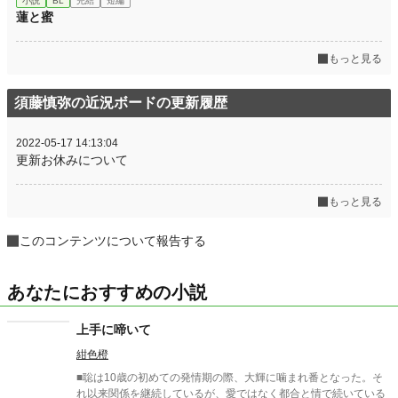
小説
BL
完結
短編
蓮と蜜
もっと見る
須藤慎弥の近況ボードの更新履歴
2022-05-17 14:13:04
更新お休みについて
もっと見る
このコンテンツについて報告する
あなたにおすすめの小説
上手に啼いて
紺色橙
■聡は10歳の初めての発情期の際、大輝に噛まれ番となった。そ
れ以来関係を継続しているが、愛ではなく都合と情で続いている