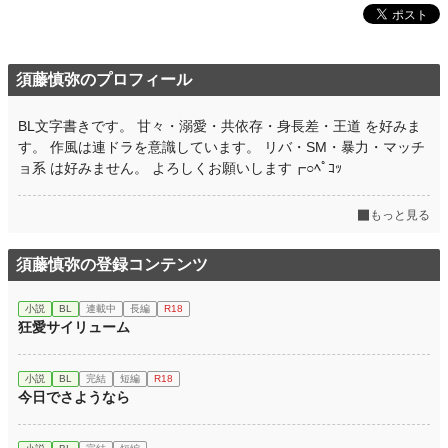
須藤慎弥のプロフィール
BL文字書きです。 甘々・溺愛・共依存・身長差・王道 を好みま
す。 作風は連ドラを意識しています。 リバ・SM・暴力・マッチ
ョ系 は好みません。 よろしくお願いします┏○ﾍﾟｺｯ
もっと見る
須藤慎弥の登録コンテンツ
小説
BL
連載中
長編
R18
狂愛サイリューム
小説
BL
完結
短編
R18
今日でさようなら