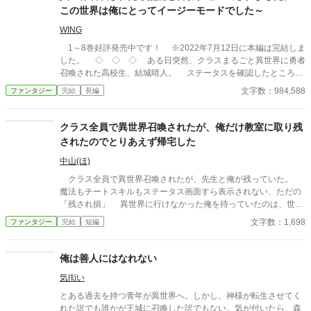
やめろ」 そんな穏やかな日々を送っていたはずなのに、ある
この世界は俺にとってイージーモードでした～
日、酒場へ厄介な依頼が舞い込んできた――。 他サイトでも掲
載しています。 不定期更新です。
WING
1～8巻好評発売中です！ ※2022年7月12日に本編は完結しま
した。 ◇ ◇ ◇ ある日突然、クラスまるごと異世界に勇者
召喚された高校生、結城晴人。 ステータスを確認したところ、
勇者に与えられる特典のギフトどころか、勇者の称号すらも無い
文字数：984,588
ファンタジー
完結
長編
ことが判明する。 晴人たちを召喚した王女は「無能がいては足
手纏いになる」と、彼のことを追い出してしまった。 しかも街
を出て早々、王女が差し向けた騎士によって、晴人は殺されかけ
クラス全員で異世界召喚されたが、俺だけ教室に取り残
る。 胸を刺され意識を失った彼は、気がつくと神様の前にい
されたのでとりあえず帰宅した
た。 そしてギフトを与え忘れたお詫びとして、望むスキルを作
れるスキルをはじめとしたチート能力を手に入れるのであった──
中山(ほ)
ハードモードな異世界生活も、やりすぎなくらいスキルを作っ
クラス全員で異世界召喚されたが、先生と俺が残っていた。
て一発逆転イージーモード!? 前代未聞の難易度激甘ファンタジ
魔法もチートスキルもステータス画面すら表示されない、ただの
ー、開幕！
「残され損」 異世界に行けなかった俺を待っていたのは、世知
辛い現実だった。 AI使用状況 GoogleのGeminiさん使ってます〜
文字数：1,698
ファンタジー
完結
短編
誤字脱字チェックと調べ物お願いしてます
俺は善人にはなれない
気衒い
とある過去を持つ青年が異世界へ。しかし、神様が転生させてく
れた訳でも誰かが王城に召喚した訳でもない。気が付いたら、森