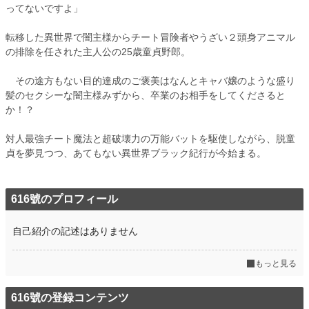
ってないですよ」
転移した異世界で闇主様からチート冒険者やうざい２頭身アニマル
の排除を任された主人公の25歳童貞野郎。
その途方もない目的達成のご褒美はなんとキャバ嬢のような盛り
髪のセクシーな闇主様みずから、卒業のお相手をしてくださると
か！？
対人最強チート魔法と超破壊力の万能バットを駆使しながら、脱童
貞を夢見つつ、あてもない異世界ブラック紀行が今始まる。
616號のプロフィール
自己紹介の記述はありません
もっと見る
616號の登録コンテンツ