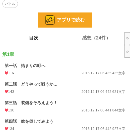
バトル
ファンタジー
3,526 位 / 53,272 件
お気に入り
2,787
アプリで読む
24h.ポイント
28 pt
文字数
451,317
目次
感想（24件）
更新日時
2020.01.04 23:32
第1章
初回公開日時
2016.09.03 13:29
第一話 始まりの町へ
週間ポイント
70 pt (40,028 位)
116
2016.12.17 06:43
5,435文字
月間ポイント
399 pt (38,704 位)
第二話 どうやって戦うか…
年間ポイント
7,802 pt (36,318 位)
143
2016.12.17 06:44
2,621文字
累計ポイント
2,077,452 pt (2,640 位)
第三話 装備をそろえよう！
136
2016.12.17 06:44
1,844文字
第四話 敵を倒してみよう
134
2016.12.17 06:44
2,927文字