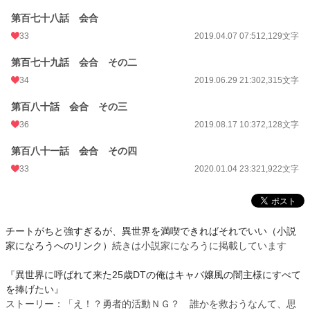
第百七十八話 会合
33
2019.04.07 07:51
2,129文字
第百七十九話 会合 その二
34
2019.06.29 21:30
2,315文字
第百八十話 会合 その三
36
2019.08.17 10:37
2,128文字
第百八十一話 会合 その四
33
2020.01.04 23:32
1,922文字
チートがちと強すぎるが、異世界を満喫できればそれでいい（小説
家になろうへのリンク）
続きは小説家になろうに掲載しています
『
異世界に呼ばれて来た25歳DTの俺はキャバ嬢風の闇主様にすべて
を捧げたい
』
ストーリー：「え！？勇者的活動ＮＧ？ 誰かを救おうなんて、思