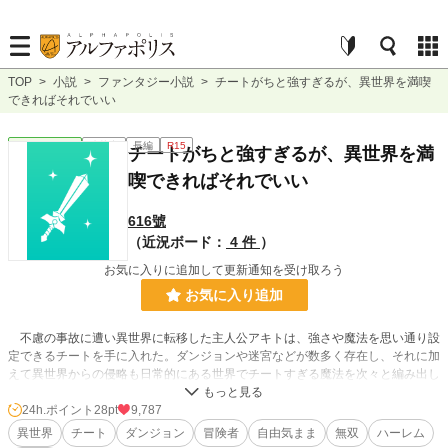
TOP
>
小説
>
ファンタジー小説
>
チートがちと強すぎるが、異世界を満喫
できればそれでいい
ファンタジー
連載中
長編
R15
チートがちと強すぎるが、異世界を満
喫できればそれでいい
616號
（近況ボード：
4 件
）
お気に入りに追加して更新通知を受け取ろう
お気に入り追加
不慮の事故に遭い異世界に転移した主人公アキトは、強さや魔法を思い通り設
定できるチートを手に入れた。ダンジョンや迷宮などが数多く存在し、それに加
えて異世界からの侵略も日常的にある世界でチートすぎる魔法を次々と編み出し
て、自由にそして気ままに生きていく冒険物語。
24h.ポイント
28pt
9,787
異世界
チート
ダンジョン
冒険者
自由気まま
無双
ハーレム
小説
21,808 位 / 228,635 件