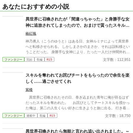
あなたにおすすめの小説
異世界に召喚されたが「間違っちゃった」と身勝手な女
神に追放されてしまったので、おまけで貰ったスキルで
凡人の俺は頑張って生き残ります！
椿紅颯
神乃勇人（こうのゆうと）はある日、女神ルミナによって異世界
へと転移させられる。 しかしまさかのまさか、それは誤転移とい
うことだった。 身勝手な女神により、たった一人だけ仲間外れに
された挙句の果てに粗雑に扱われ、ほぼ投げ捨てられるようなか
文字数：112,951
ファンタジー
完結
長編
R15
たちで異世界の地へと下ろされてしまう。 そんな踏んだり蹴った
りな、凡人主人公がおりなす異世界ファンタジー！
スキルを奪われてお詫びチートをもらったので余生を楽
しく……過ごさせてくれ
紫楼
異世界に召喚されたその日、巻き込まれた青年に俺が得るはず
だったスキルを奪われた。 お詫びとしてチートスキルを授かっ
た俺は、第二の人生くらい好きに生きようと旅に出る。 行き着い
た先は、寂れた町の場末の酒場だ。 なぜか客は男ばかりだが、
文字数：18,750
ファンタジー
連載中
長編
R15
日雇い冒険者や恐妻家の肉屋たちとの気楽な毎日は悪くない。
……ただ一人、どう見ても貴族のような美青年がこの地味な酒場
へ通ってくる理由だけは、さっぱりわからない。 「お前らツケは
異世界召喚されたら無能と言われ追い出されました。～