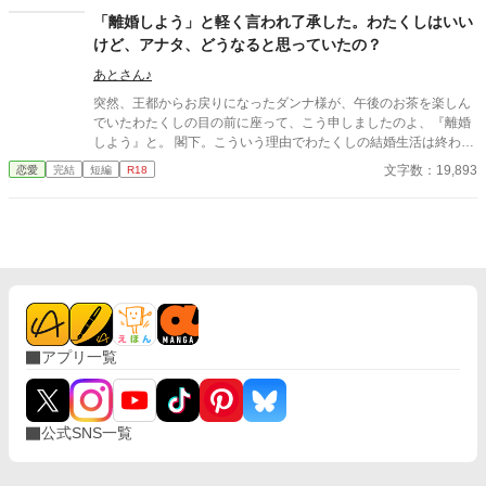
「離婚しよう」と軽く言われ了承した。わたくしはいい
けど、アナタ、どうなると思っていたの？
あとさん♪
突然、王都からお戻りになったダンナ様が、午後のお茶を楽しん
でいたわたくしの目の前に座って、こう申しましたのよ、『離婚
しよう』と。 閣下。こういう理由でわたくしの結婚生活は終わり
ましたの。 そう、ぶちまけた。 もしかしたら別れた男のあれこれ
文字数：19,893
恋愛
完結
短編
R18
を話すなんて、サイテーな女の所業かもしれない。 でも、もう良
妻になる気は無い。どうでもいいとばかりに投げやりになってい
た。 そんなヤサぐれモードだったわたくしの話をじっと聞いて下
さった侯爵閣下。 わたくし、あなたの後添いになってもいいので
しょうか？ ※前・中・後編。番外編は緩やかなＲ１８(４話)。(本
編より長い番外編って……orz) ※なんちゃって異世界。 ※「恋
愛」と「ざまぁ」の相性が、実は悪いという話をきいて挑戦して
みた。ざまぁは後編に。 ※この話は小説家になろうにも掲載して
おります。
アプリ一覧
公式SNS一覧