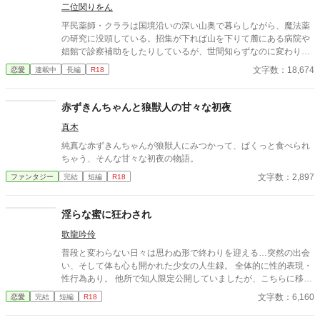
二位関りをん
平民薬師・クララは国境沿いの深い山奥で暮らしながら、魔法薬
の研究に没頭している。招集が下れば山を下りて麓にある病院や
娼館で診察補助をしたりしているが、世間知らずなのに変わりは
ない。 ある日、山の中で倒れている男性を発見。彼はなんと騎士
文字数：18,674
恋愛
連載中
長編
R18
団長・レイルドで女嫌いの噂を持つ人物だった。 当然女嫌いの噂
なんて知らないクララは良心に従い彼を助け、治療を施す。 だ
が、レイルドには隠している秘密……性癖があった。 ――君の××
赤ずきんちゃんと狼獣人の甘々な初夜
××、触らせてもらえないだろうか？
真木
純真な赤ずきんちゃんが狼獣人にみつかって、ぱくっと食べられ
ちゃう、そんな甘々な初夜の物語。
文字数：2,897
ファンタジー
完結
短編
R18
淫らな蜜に狂わされ
歌龍吟伶
普段と変わらない日々は思わぬ形で終わりを迎える…突然の出会
い、そして体も心も開かれた少女の人生録。 全体的に性的表現・
性行為あり。 他所で知人限定公開していましたが、こちらに移し
ました。 全3話完結済みです。
文字数：6,160
恋愛
完結
短編
R18