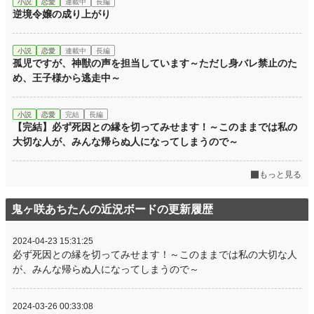
小説
恋愛
連載中
長編
逆境令嬢の成り上がり
小説
恋愛
連載中
長編
孤児ですが、神獣の声を担当しています～ただし身バレ禁止のた
め、王子様から逃走中～
小説
恋愛
完結
長編
【完結】必ず死因との縁を切ってみせます！～このままでは私の
大切な人が、みんな帰らぬ人になってしまうので～
もっと見る
鬼ヶ咲あちたんの近況ボードの更新履歴
2024-04-23 15:31:25
必ず死因との縁を切ってみせます！～このままでは私の大切な人
が、みんな帰らぬ人になってしまうので～
2024-03-26 00:33:08