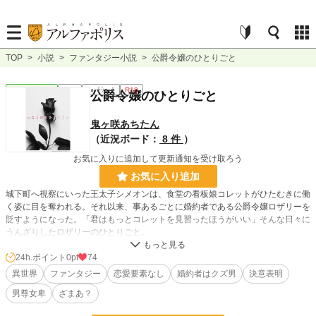
TOP
>
小説
>
ファンタジー小説
>
公爵令嬢のひとりごと
ファンタジー
完結
ｼｮｰﾄｼｮｰﾄ
R18
公爵令嬢のひとりごと
鬼ヶ咲あちたん
（近況ボード：
8 件
）
お気に入りに追加して更新通知を受け取ろう
お気に入り追加
城下町へ視察にいった王太子シメオンは、食堂の看板娘コレットがひたむきに働
く姿に目を奪われる。それ以来、事あるごとに婚約者である公爵令嬢ロザリーを
貶すようになった。「君はもっとコレットを見習ったほうがいい」そんな日々に
うんざりしたロザリーのひとりごと。
24h.ポイント
0pt
74
小説
228,744 位 / 228,744 件
異世界
ファンタジー
恋愛要素なし
婚約者はクズ男
決意表明
ファンタジー
53,296 位 / 53,296 件
男尊女卑
ざまあ？
お気に入り
35