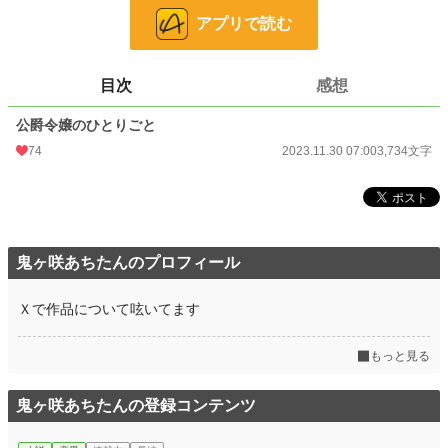
アプリで読む
24h.ポイント
0 pt
文字数
3,734
目次
感想
更新日時
2023.11.30 07:00
公爵令嬢のひとりごと
初回公開日時
2023.11.30 07:00
74
2023.11.30 07:00
3,734文字
初回完結日時
2023.11.30 07:00
週間ポイント
140 pt (29,604 位)
月間ポイント
658 pt (30,332 位)
鬼ヶ咲あちたんのプロフィール
年間ポイント
13,820 pt (25,616 位)
Ｘで作品について呟いてます
累計ポイント
51,388 pt (43,946 位)
もっと見る
鬼ヶ咲あちたんの登録コンテンツ