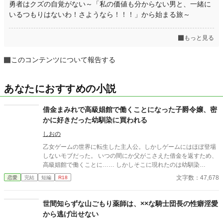
勇者はクズの自覚がない～「私の価値も分からない男と、一緒に
いるつもりはないわ！さようなら！！！」から始まる旅～
もっと見る
このコンテンツについて報告する
あなたにおすすめの小説
借金まみれで高級娼館で働くことになった子爵令嬢、密
かに好きだった幼馴染に買われる
しおの
乙女ゲームの世界に転生した主人公。しかしゲームにはほぼ登場
しないモブだった。 いつの間にか父がこさえた借金を返すため、
高級娼館で働くことに…… しかしそこに現れたのは幼馴染
で……？
文字数：47,678
恋愛
完結
短編
R18
世間知らずな山ごもり薬師は、××な騎士団長の性癖淫愛
から逃げ出せない