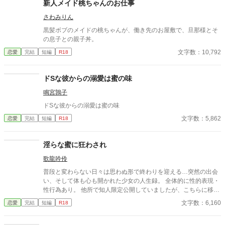
新人メイド桃ちゃんのお仕事
さわみりん
黒髪ボブのメイドの桃ちゃんが、働き先のお屋敷で、旦那様とそ
の息子との親子丼。
文字数：10,792
恋愛
完結
短編
R18
ドSな彼からの溺愛は蜜の味
鳴宮鶉子
ドSな彼からの溺愛は蜜の味
文字数：5,862
恋愛
完結
短編
R18
淫らな蜜に狂わされ
歌龍吟伶
普段と変わらない日々は思わぬ形で終わりを迎える…突然の出会
い、そして体も心も開かれた少女の人生録。 全体的に性的表現・
性行為あり。 他所で知人限定公開していましたが、こちらに移し
ました。 全3話完結済みです。
文字数：6,160
恋愛
完結
短編
R18