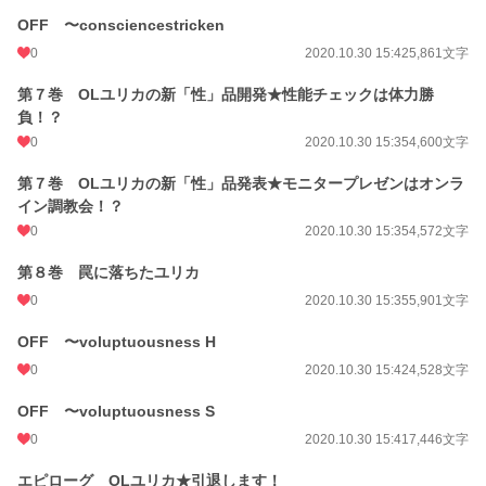
OFF 〜consciencestricken
0
2020.10.30 15:42
5,861文字
第７巻 OLユリカの新「性」品開発★性能チェックは体力勝
負！？
0
2020.10.30 15:35
4,600文字
第７巻 OLユリカの新「性」品発表★モニタープレゼンはオンラ
イン調教会！？
0
2020.10.30 15:35
4,572文字
第８巻 罠に落ちたユリカ
0
2020.10.30 15:35
5,901文字
OFF 〜voluptuousness H
0
2020.10.30 15:42
4,528文字
OFF 〜voluptuousness S
0
2020.10.30 15:41
7,446文字
エピローグ OLユリカ★引退します！