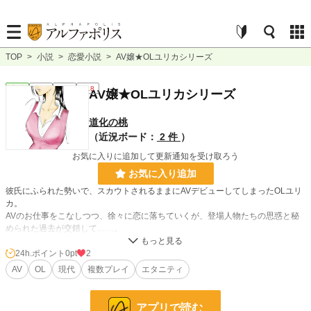
TOP
>
小説
>
恋愛小説
>
AV嬢★OLユリカシリーズ
恋愛
完結
長編
R18
AV嬢★OLユリカシリーズ
道化の桃
（近況ボード：
2 件
）
お気に入りに追加して更新通知を受け取ろう
お気に入り追加
彼氏にふられた勢いで、スカウトされるままにAVデビューしてしまったOLユリ
カ。
AVのお仕事をこなしつつ、徐々に恋に落ちていくが、登場人物たちの思惑と秘
められた過去が交錯して……。
「OLユリカのAVシリーズ」という趣向で、基本的に一話でAV企画１本読み切り
です。ただしあまり長いときは二〜三話に分けています。
24h.ポイント
0pt
2
off〜はユリカのオフの日ということで、AVの撮影がない回です。
AV
OL
現代
複数プレイ
エタニティ
どのお話もR18表現を含みます。性描写は過激めかなと思います。ご了承くださ
い。
（アイコンイラストは作者が描いています）
アプリで読む