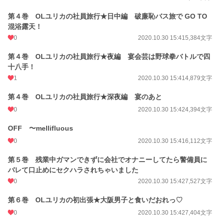
第４巻 OLユリカの社員旅行★日中編 破廉恥バス旅で GO TO
混浴露天！
0
2020.10.30 15:41
5,384文字
第４巻 OLユリカの社員旅行★夜編 宴会芸は野球拳バトルで四
十八手！
1
2020.10.30 15:41
4,879文字
第４巻 OLユリカの社員旅行★深夜編 宴のあと
0
2020.10.30 15:42
4,394文字
OFF 〜mellifluous
0
2020.10.30 15:41
6,112文字
第５巻 残業中ガマンできずに会社でオナニーしてたら警備員に
バレて口止めにセクハラされちゃいました
0
2020.10.30 15:42
7,527文字
第６巻 OLユリカの初出張★大阪男子と食いだおれっ♡
0
2020.10.30 15:42
7,404文字