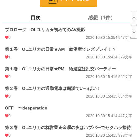
小説
228,838 位 / 228,838 件
目次
感想（1件）
恋愛
66,375 位 / 66,375 件
プロローグ OLユリカ★初めてのAV撮影
お気に入り
155
0
2020.10.30 15:35
4,947文字
24h.ポイント
0 pt
第１巻 OLユリカの日常★AM 給湯室でレズプレイ！？
文字数
107,957
1
2020.10.30 15:41
4,379文字
更新日時
2020.08.14 18:15
第１巻 OLユリカの日常★PM 給湯室は乱交パーティー
初回公開日時
2020.08.09 10:02
0
2020.10.30 15:41
6,542文字
初回完結日時
2020.08.14 18:15
第２巻 OLユリカの通勤電車は痴漢でいっぱい！
週間ポイント
175 pt (26,536 位)
0
2020.10.30 15:41
5,834文字
月間ポイント
742 pt (28,456 位)
OFF 〜desperation
0
2020.10.30 15:41
4,447文字
年間ポイント
10,126 pt (31,106 位)
第３巻 OLユリカの枕営業★金曜の夜はハプバーでセクハラ接待
累計ポイント
118,798 pt (27,497 位)
0
2020.10.30 15:41
5,993文字