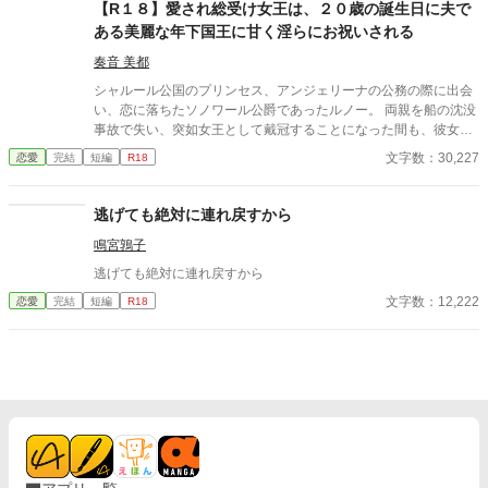
【R１８】愛され総受け女王は、２０歳の誕生日に夫で
ある美麗な年下国王に甘く淫らにお祝いされる
奏音 美都
シャルール公国のプリンセス、アンジェリーナの公務の際に出会
い、恋に落ちたソノワール公爵であったルノー。 両親を船の沈没
事故で失い、突如女王として戴冠することになった間も、彼女を
支え続けた。 それから幾つもの困難を乗り越え、ルノーはアンジ
文字数：30,227
恋愛
完結
短編
R18
ェリーナと婚姻を結び、単なる女王の夫、王配ではなく、自らも
執政に取り組む国王として戴冠した。 夫婦となって初めて迎える
アンジェリーナの誕生日。ルノーは彼女を喜ばせようと、画策す
逃げても絶対に連れ戻すから
る。
鳴宮鶉子
逃げても絶対に連れ戻すから
文字数：12,222
恋愛
完結
短編
R18