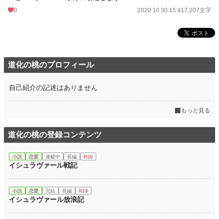
0
2020.10.30 15:41
7,207文字
道化の桃のプロフィール
自己紹介の記述はありません
もっと見る
道化の桃の登録コンテンツ
小説
恋愛
連載中
長編
R18
イシュラヴァール戦記
小説
恋愛
完結
長編
R18
イシュラヴァール放浪記