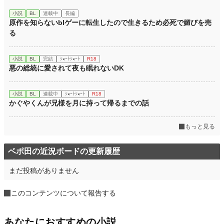
小説
BL
連載中
長編
原作を知らないblゲーに転生したので生きるため必死で媚びを売
る
小説
BL
完結
ｼｮｰﾄｼｮｰﾄ
R18
悪の総統に愛されて夜も眠れないDK
小説
BL
連載中
ｼｮｰﾄｼｮｰﾄ
R18
かぐやくんが兄様を月に持って帰るまでの話
もっと見る
ベポ田の近況ボードの更新履歴
まだ投稿がありません
このコンテンツについて報告する
あなたにおすすめの小説