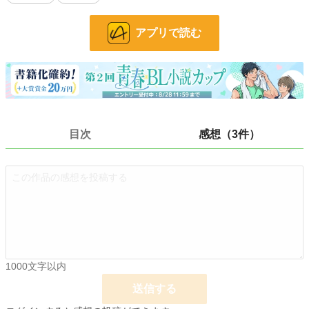
3部構成のうち、1部まで公開予定です。
イラストは、漫画・イラスト担当のいぽいぽさんが描いたものです。
アプリで読む
最新はTwitterに掲載しています。
小説
38,078 位 / 228,849 件
BL
10,304 位 / 31,438 件
お気に入り
313
目次
感想（3件）
24h.ポイント
7 pt
文字数
41,004
更新日時
2024.08.05 00:00
初回公開日時
2024.07.14 00:00
週間ポイント
232 pt (22,884 位)
月間ポイント
773 pt (27,830 位)
1000文字以内
年間ポイント
12,073 pt (27,953 位)
送信する
累計ポイント
110,139 pt (28,740 位)