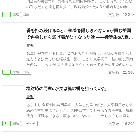
門企業の御曹司α・九条玲司と関係を持つ。 しかし玲司は「ただ
の過ちだ」と湊を切り捨て、政略結婚のためβの婚約者との未来
を選んだ。 深く傷ついた湊は、彼の前から姿を消す。 数か月後―
文字数：12,313
BL
完結
短編
―。 湊の身体は、これまで誰も知らなかった希少な『遅咲きΩ』
として覚醒する。 その瞬間、玲司は初めて湊こそが運命の番だっ
たと知る。 「戻ってきてくれ」 今さら必死に追いかけてくる玲
番を拒み続けるΩと、執着を隠しきれないαが同じ学園
司。 だが湊の隣には、自分を支え続けてくれた医師のα・神崎伊
で再会したら逃げ場がなくなった話 ――優等生αの過保
織がいた。 「あなたは俺を捨てたでしょう」 後悔に苦しむα、執
護な束縛は恋か支配か
着する第二のα、そして希少Ωを巡る陰謀。 もう二度と傷つきた
雪兎
くないΩが最後に選ぶ相手とは――。 捨てた側の後悔と執着が加
第二性が存在する世界。 Ωであることを隠し、平穏な学園生活を
速する、すれ違いオメガバースBL。
送ろうと決めていた転校生・湊。 しかし入学初日、彼の前に現れ
たのは―― 幼い頃に「番になろう」と言ってきた幼馴染のα・蓮
だった。 成績優秀、容姿端麗、生徒から絶大な信頼を集める完璧
文字数：21,386
BL
完結
短編
なα。 だが湊だけが知っている。 彼が異常なほど執着深いこと
を。 「大丈夫、全部管理してあげる」 「君が困らないようにして
るだけだよ」 座席、時間割、交友関係、体調管理。 いつの間にか
塩対応の同室αが実は俺の番を狙っていた
整えられていく環境。 逃げ場のない距離。 番を拒みたいΩと、手
雪兎
放す気のないα。 これは保護か、それとも束縛か。 閉じた学園の
中で、二人の関係は静かに歪み始める――。
あらすじ 全寮制の名門学園に入学したΩの俺は、入寮初日から最
悪の同室相手に当たった。 相手は学年でも有名な優等生α。 成績
優秀、運動もできる、顔もいい。なのに—— めちゃくちゃ塩対
応。 挨拶しても「……ああ」。 話しかけても「別に」。 距離も
文字数：16,208
BL
完結
ｼｮｰﾄｼｮｰﾄ
近づけないし、なぜか妙に警戒されている気がする。 （俺、そん
なに嫌われてる……？） 同室なのに会話は最低限。 むしろ避けら