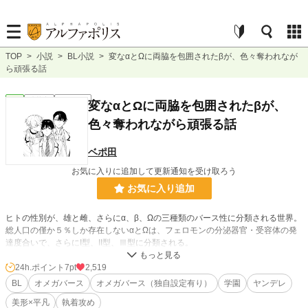
TOP
>
小説
>
BL小説
>
変なαとΩに両脇を包囲されたβが、色々奪われなが
ら頑張る話
BL
連載中
ｼｮｰﾄｼｮｰﾄ
変なαとΩに両脇を包囲されたβが、
色々奪われながら頑張る話
ベポ田
お気に入りに追加して更新通知を受け取ろう
お気に入り追加
ヒトの性別が、雄と雌、さらにα、β、Ωの三種類のバース性に分類される世界。
総人口の僅か５％しか存在しないαとΩは、フェロモンの分泌器官・受容体の発
達度合いで、さらにI型、II型、Ⅲ型に分類される。
βである主人公・九条博人の通う私立帝高校高校は、αやΩ、さらにI型、II型が多
く所属する伝統ある名門校だった。
24h.ポイント
7pt
2,519
そんな魔境のなかで、変なI型αとII型Ωに理不尽に執着されては、色々な物を奪
BL
オメガバース
オメガバース（独自設定有り）
学園
ヤンデレ
われ、手に入れながら頑張る不憫なβの話。
美形×平凡
執着攻め
イベントにて頒布予定の合同誌サンプルです。