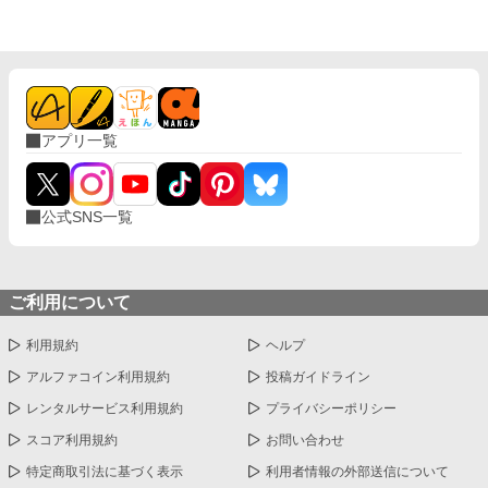
れている気さえある。 けれどある日、発情期トラブルで倒れた俺
を助けてくれたのは、 その塩対応αだった。 しかも普段とは違
い、必死な顔で言われる。 「……他のαに近づくな」 「お前は俺
の……」 そこで言葉を飲み込む彼。 それ以来、少しずつ態度が変
わり始める。 距離は相変わらず近くない。 口数も少ない。 だけ
ど―― 他のαが近づくと、さりげなく間に入る。 発情期が近いと
察すると、さりげなく世話を焼く。 そして時々、独占欲を隠しき
アプリ一覧
れない視線。 実は彼はずっと前から知っていた。 俺が、 自分の
運命の番かもしれないΩだということを。 だからこそ距離を取っ
ていた。 触れたら、もう止まれなくなるから。 だけど同室生活の
中で、 少しずつ、確実に距離は変わっていく。 塩対応の裏に隠さ
公式SNS一覧
れていたのは―― 重すぎるほどの独占欲だった。
ご利用について
利用規約
ヘルプ
アルファコイン利用規約
投稿ガイドライン
レンタルサービス利用規約
プライバシーポリシー
スコア利用規約
お問い合わせ
特定商取引法に基づく表示
利用者情報の外部送信について