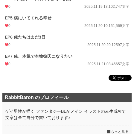
基本はビジネス契約を提案するがリューキにはなぜか個人契約でレンタル彼氏を
0
2025.11.19 13:10
2,747文字
しているという嘘をついた。
EP5 横にいてくれる幸せ
小説
228,847 位 / 228,847 件
0
2025.11.20 10:15
1,569文字
BL
31,439 位 / 31,439 件
EP6 俺たちはまだ3日
お気に入り
3
0
2025.11.20 20:12
597文字
24h.ポイント
0 pt
EP7 俺、本気で本物彼氏になりたい
0
2025.11.21 08:46
657文字
文字数
14,152
更新日時
2025.11.21 08:46
初回公開日時
2025.11.08 17:14
週間ポイント
0 pt (228,847 位)
RabbitBaron のプロフィール
月間ポイント
35 pt (89,285 位)
ゲイ男性が描く ファンタジーBLがメイン イラストのみ生成AIで
年間ポイント
2,264 pt (64,229 位)
文章は全て自分で書いております♪
累計ポイント
2,278 pt (159,929 位)
もっと見る