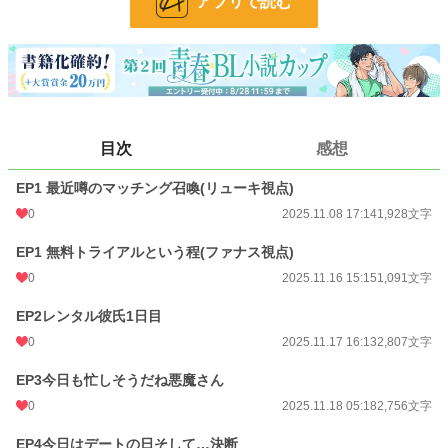
アプリで読む
る。
甘え下手なリューキと余裕たっぷりのファナス、異種族や異文化が交錯する都市
ヘルディアでの奇妙な契約生活は、少しずつ距離と信頼を育んでいく――
◯ヘルディア
ヘルディアは異世界パートナーとの交流が文化として活発な多種族都市で、日常
的な異世界交流が行われる一方で夜間や裏通りは少し治安が悪めの街である。
目次
感想
EP1 最近噂のマッチング召喚(リューキ視点)
◯登場人物
💛リューキ(平凡ヤンキー)
0
2025.11.08 17:14
1,928文字
24歳
表向きは強気で不良っぽいが、内心は甘え下手で寂しがりやで心優しい。
EP1 無料トライアルという程(ファナス視点)
両親が忙しく幼少期から自立を強いられた。
0
2025.11.16 15:15
1,091文字
平凡な日常に飽きていて、刺激を求めるタイプ。色んなことに興味津々で少し浮
EP2レンタル彼氏1日目
気性気質。異世界や非日常に巻き込まれることにワクワクする
0
2025.11.17 16:13
2,807文字
👿ファナス(エリートインキュバス)
年齢：外見30代前半(悪魔族の為不明)
EP3今日も忙しそうだね悪魔さん
性格：超真面目で知識豊富。駆け引き上手で無自覚に相手を翻弄することもある
0
2025.11.18 05:18
2,756文字
が本人は至って真面目。インキュバスの世間的なイメージに反対している。
EP4今日はデートの日そして…決断
営業の契約・ビジネスのプロでマッチング召喚を契約に繋げたり積極的に行う。