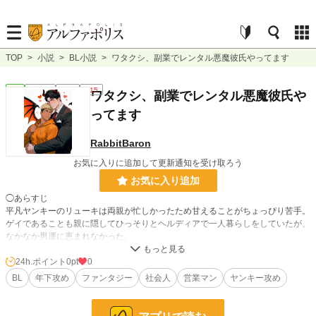
TOP
>
小説
>
BL小説
>
ワタクシ、副業でレンタル悪魔彼氏やってます
BL
連載中
短編
R15
ワタクシ、副業でレンタル悪魔彼氏や
ってます
RabbitBaron
お気に入りに追加して更新通知を受け取ろう
お気に入り追加
◯あらすじ
平凡ヤンキーのリューキは両親が忙しかったため甘えることがちょっぴり苦手。
ゲイであることも親に隠してひっそりとヘルディアで一人暮らしをしていたが、
なかなか男運に恵まれなかった。
彼氏欲しさに異世界召喚に手をかけることにし、エリートインキュバスであるフ
24h.ポイント
0pt
0
ァナスとのマッチング召喚にする成功するが…？
BL
年下攻め
ファンタジー
社会人
営業マン
ヤンキー攻め
ファナスは普段は悪魔営業で働く営業マンでビジネス契約のみのマッチングであ
った。しかし、なぜか「個人契約ならレンタル彼氏もします」と営業をかけてく