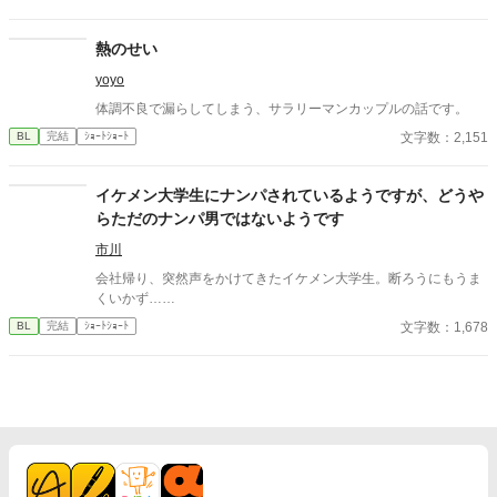
熱のせい
yoyo
体調不良で漏らしてしまう、サラリーマンカップルの話です。
文字数：2,151
BL
完結
ｼｮｰﾄｼｮｰﾄ
イケメン大学生にナンパされているようですが、どうや
らただのナンパ男ではないようです
市川
会社帰り、突然声をかけてきたイケメン大学生。断ろうにもうま
くいかず……
文字数：1,678
BL
完結
ｼｮｰﾄｼｮｰﾄ