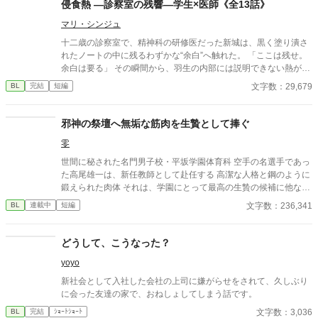
侵食熱 ―診察室の残響―学生×医師《全13話》
マリ・シンジュ
十二歳の診察室で、精神科の研修医だった新城は、黒く塗り潰さ
れたノートの中に残るわずかな“余白”へ触れた。 「ここは残せ。
余白は要る」 その瞬間から、羽生の内部には説明できない熱が残
り続ける。 六年後。 主治医として再会した新城は、羽生のリスト
文字数：29,679
BL
完結
短編
カットの瘢痕に触れた瞬間、自分の身体制御が少しずつ崩れてい
くことを知る。 呼吸が遅れる。 指が離れない。 接触の感覚だけ
が、診察後も神経へ残り続ける。 記録、管理、境界。 本来切り離
邪神の祭壇へ無垢な筋肉を生贄として捧ぐ
されるはずだった二人は、呼吸と反応速度だけで静かに侵食し合
零
っていく。 学生×医師 年齢差／年下攻め／男前受け 静かな狂気と
身体感覚の侵食を描く、ダーク寄りBL。全13話予定。
世間に秘された名門男子校・平坂学園体育科 空手の名選手であっ
た高尾雄一は、新任教師として赴任する 高潔な人格と鋼のように
鍛えられた肉体 それは、学園にとって最高の生贄の候補に他なら
なかった 至高の筋肉を持つ、精神を削られ意志をなくした青年を
文字数：236,341
BL
連載中
短編
太古の神に捧げるため、“水”、“風”、“土”の信奉者達が暗躍する 意
志をなくし筋肉の操り人形と化した“デク” 消える教師 山奥の男子
校で繰り広げられるダークファンタジー
どうして、こうなった？
yoyo
新社会として入社した会社の上司に嫌がらせをされて、久しぶり
に会った友達の家で、おねしょしてしまう話です。
文字数：3,036
BL
完結
ｼｮｰﾄｼｮｰﾄ