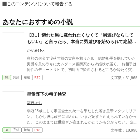
このコンテンツについて報告する
あなたにおすすめの小説
【BL】惚れた男に嫌われたくなくて「男遊びならして
もいい」と言ったら、本当に男遊びを始められて絶望し
ている侯爵令息の話
かがみゆえ
多額の借金で没落寸前の実家を救うため、結婚相手を探していた
男爵令息のラキにカムグロス侯爵家から求婚状が届く。 お相手は
同性のディートリヒで、初対面で歓迎されるどころか冷たく突き
放されてしまう。 『必要最低限関わるな』 『愛人を作るな』
文字数：31,965
BL
完結
短編
R15
『男遊びならしてもいい』 ディートリヒから実家の借金を完済す
る条件を言われたラキは、学園で令息たちとの交流を満喫中。 褒
め上手なラキの周りには可愛い令息が集まり、推し活状態に。 一
皇帝陛下の精子検査
方、ディートリヒだけが嫉妬で胃を痛める日々。 ラキへの恋心を
雲丹はち
隠し続けた不器用侯爵令息に、幸せな未来は訪れるのか？ .
弱冠25歳にして帝国全土の統一を果たした若き皇帝マクシミリア
ン。 しかし彼は政務に追われ、いまだ妃すら迎えられていなかっ
た。 このままでは世継ぎが産まれるかどうかも分からない。 焦れ
た官僚たちに迫られ、マクシミリアンは世にも屈辱的な『検査』
文字数：18,998
BL
完結
短編
R18
を受けさせられることに――!?