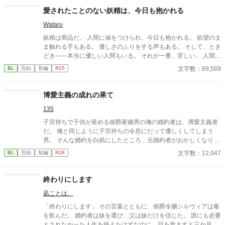
愛されたことのない妖精は、今日も抱かれる
Wataru
妖精は商品だ。 人間に値をつけられ、今日も抱かれる。 欲望のま
ま触れる手もある。 優しさのふりをする声もある。 そして、とき
どき――本当に優しい人間もいる。 それが一番、苦しい。 人間に
消費されることには慣れている。 傷つくことにも。 それでも恋を
文字数：89,569
BL
完結
長編
R15
してしまう。 抱かれなくてもいい。 選ばれなくてもいい。 ただ
一度だけ、 「お前がいい」と言われたかった。 優しさが刃にな
る、 檻の中の妖精たちの切ないBL短編集。
博愛主義の成れの果て
135
子宮持ちで子供が産める侯爵家嫡男の俺の婚約者は、博愛主義者
だ。 俺と同じように子宮持ちの令息にだって優しくしてしまう
男。 そんな婚約を白紙にしたところ、元婚約者がおかしくなりは
じめた……。
文字数：12,047
BL
完結
短編
R18
終わりにします
凪ことは。
「終わりにします」 その言葉とともに、侯爵令嬢シルヴィアは毒
を飲んだ。 婚約者は妹を選び、父は妹だけを信じた。 誰にも必要
とされなかった人生を終えたはずなのに、目を覚ますと三か月前