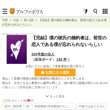
TOP
>
小説
>
BL小説
>
【完結】僕の彼氏の婚約者は、前世の恋人である僕
が忘れられないらしい
BL
完結
短編
R18
【完結】僕の彼氏の婚約者は、前世の
恋人である僕が忘れられないらしい
325号室の住人
（近況ボード：
192 件
）
お気に入りに追加して更新通知を受け取ろう
お気に入り追加
僕はごく普通の母校の高校の家庭科の教員のシノダと申します。
僕は今、夕方になると教室から嬌声が聞こえ、僕の椅子に精液が掛けられるけれ
ど無人という怪奇現象に見舞われています。
この現象は一体…？
24h.ポイント
0pt
65
現代→異世界
BL
高校教師☓高校教師のちに……
不倫ではありません
小説
228,970 位 / 228,970 件