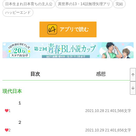
日本生まれ日本育ちの主人公
異世界の13・14話無理矢理アリ
完結
BL
31,474 位 / 31,474 件
ハッピーエンド
お気に入り
44
24h.ポイント
0 pt
アプリで読む
文字数
68,522
更新日時
2021.12.02 15:40
初回公開日時
2021.10.28 21:40
初回完結日時
2021.12.02 16:27
目次
感想
週間ポイント
7 pt (77,350 位)
現代日本
月間ポイント
56 pt (77,431 位)
年間ポイント
1,251 pt (79,055 位)
１
1
2021.10.28 21:40
1,566文字
累計ポイント
33,120 pt (55,449 位)
２
2
2021.10.29 21:40
1,656文字