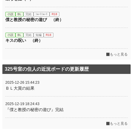
小説
BL
完結
ｼｮｰﾄｼｮｰﾄ
R18
僕と教授の秘密の遊び （終）
小説
BL
完結
短編
R18
キスの呪い （終）
もっと見る
325号室の住人の近況ボードの更新履歴
2025-12-26 15:44:23
ＢＬ大賞の結果
2025-12-19 18:24:43
『僕と教授の秘密の遊び』完結
もっと見る