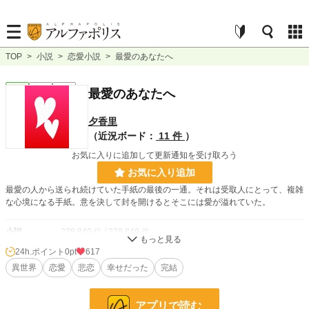
TOP
>
小説
>
恋愛小説
>
最愛のあなたへ
恋愛
完結
短編
最愛のあなたへ
夕香里
（近況ボード：
11 件
）
お気に入りに追加して更新通知を受け取ろう
お気に入り追加
最愛の人から送られ続けていた手紙の最後の一通。それは受取人にとって、複雑
な心境になる手紙。意を決して封を開けるとそこには愛が溢れていた。
小説
228,849 位 / 228,849 件
24h.ポイント
0pt
617
恋愛
66,374 位 / 66,374 件
異世界
恋愛
悲恋
幸せだった
完結
お気に入り
221
24h.ポイント
0 pt
アプリで読む