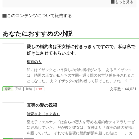
もっと見る
このコンテンツについて報告する
あなたにおすすめの小説
愛しの婚約者は王女様に付きっきりですので、私は私で
好きにさせてもらいます。
梅雨の人
私にはイザックという愛しの婚約者様がいる。 ある日イザック
は、隣国の王女が私たちの学園へ通う間のお世話係を任されるこ
とになった。 え？イザックの婚約者って私でした。よね…？ 二人
の仲睦まじい様子を見聞きするたびに、私の心は折れてしまいま
文字数：44,031
恋愛
完結
短編
R15
した。 ええ、バッキバキに。 もういいですよね。あとは好きにさ
せていただきます。
真実の愛の祝福
詩森さよ（さよ吉）
皇太子フェルナンドは自らの恋人を苛める婚約者ティアラリーゼ
に辟易していた。 だが彼と彼女は、女神より『真実の愛の祝福』
を賜っていた。 それでも強硬に婚約解消を願った彼は……。 カク
ヨム、小説家になろうにも掲載。 筆者は体調不良なことも多く、