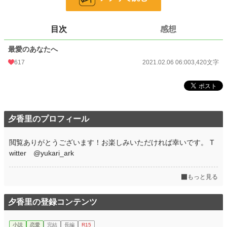
文字数
3,420
目次
感想
更新日時
2021.02.06 06:00
最愛のあなたへ
初回公開日時
2021.02.06 06:00
617
2021.02.06 06:00
3,420文字
初回完結日時
2021.02.06 06:00
週間ポイント
126 pt (31,014 位)
月間ポイント
898 pt (25,630 位)
夕香里のプロフィール
年間ポイント
21,408 pt (19,213 位)
累計ポイント
426,195 pt (11,838 位)
閲覧ありがとうございます！お楽しみいただければ幸いです。 T
witter @yukari_ark
もっと見る
夕香里の登録コンテンツ
小説
恋愛
完結
長編
R15