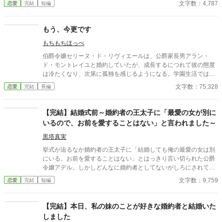
文字数：4,787
恋愛
完結
短編
コメントなどを受け取らない設定にしております。 どうぞよろし
くお願いいたします。
もう、今更です
もちもちほっぺ
伯爵令嬢セリーヌ・ド・リヴィエールは、公爵家長男アラン・
ド・モントレイユと婚約していたが、成長するにつれて彼の態度
は冷たくなり、次第に孤独を感じるようになる。学園生活ではア
ランが王子フェリクスに付き従い、王子の「真実の愛」とされる
文字数：75,328
恋愛
完結
長編
リリア・エヴァレットを囲む騒動が広がり、セリーヌはさらに心
を痛める。 やがて、リヴィエール伯爵家はアランの態度に業を煮
やし、婚約解消を申し出る。
【完結】結婚式前～婚約者の王太子に「最愛の女が別に
いるので、お前を愛することはない」と言われました～
黒塔真実
挙式が迫るなか婚約者の王太子に「結婚しても俺の最愛の女は別
にいる。お前を愛することはない」とはっきり言い切られた公爵
令嬢アデル。しかしどんなに婚約者としてないがしろにされても
女性としての誇りを傷つけられても彼女は平気だった。なぜなら
文字数：9,759
恋愛
完結
短編
大切な「心の拠り所」があるから……。しかし、王立学園の卒業
ダンスパーティーの夜、アデルはかつてない、世にも酷い仕打ち
を受けるのだった―― ※神視点。■なろうにも別タイトルで重
【完結】本日、私の妹のことが好きな婚約者と結婚いた
複投稿←【ジャンル日間4位】。
しました