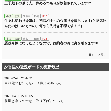
王子殿下の慕う人。諦めるつもりが執着されています!?
小説
恋愛
連載中
長編
R15
生まれ変わり令嬢は、初恋相手への心残りを晴らします(と意気込
んだのはいいものの、何やら先行き不穏です！？)
小説
恋愛
連載中
長編
R15
悪役令嬢になったようなので、婚約者の為に身を引きます!!!
もっと見る
夕香里の近況ボードの更新履歴
2026-05-26 21:44:21
書籍化のお知らせ/王子殿下の慕う人
2026-04-05 22:01:05
前世と今世の幸せ 取り下げについて