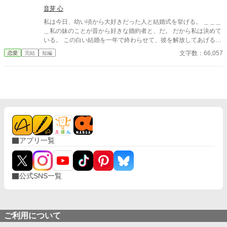
音芽 心
私は今日、幼い頃から大好きだった人と結婚式を挙げる。 ＿＿＿
＿私の妹のことが昔から好きな婚約者と、だ。 だから私は決めて
いる。 この白い結婚を一年で終わらせて、彼を解放してあげるこ
とを。 彼の気持ちを直接聞いたことはないけれど……きっとその
文字数：66,057
恋愛
完結
短編
方が、彼も喜ぶだろうから。 ……これは、恋を諦めていた令嬢
が、本当の幸せを掴むまでの物語。
アプリ一覧
公式SNS一覧
ご利用について