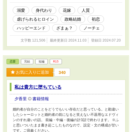
溺愛
身代わり
花嫁
人質
虐げられるヒロイン
政略結婚
初恋
ハッピーエンド
ざまぁ？
ノーチェ
文字数 121,506
最終更新日 2024.11.03
登録日 2024.07.20
恋愛
完結
短編
R15
お気に入りに追加
340
私は貴方に堕ちている
夕香里
書籍情報
婚約者が自分のことをどうでもいい存在だと思っている。と勘違い
したシャーロットと婚約者の前になると笑えない不器用なエドヴィ
ンのすれ違いの話。 前編・中編・後編の計3話で終わります。 ※ふ
と思いついたまま書き起こしたものなので、設定・文の構成が甘い
です。ご容赦ください。