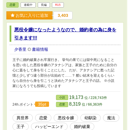
恋愛
連載中
長編
R15
お気に入りに追加
3,403
悪役令嬢になったようなので、婚約者の為に身を
引きます!!!
夕香里
書籍情報
王子に婚約破棄され牢屋行き。 挙句の果てには獄中死になること
を思い出した悪役令嬢のアタナシアは、家族と王子のために自分の
心に蓋をして身を引くことにした。 だが、アタナシアに甦った記
憶と少しずつ違う部分が出始めて……？ 酷い結末を迎えるくらい
なら自分から身を引こうと決めたアタナシアと王子の話。 ※小説
家になろうでも投稿しています
19,173
小説
位 / 228,743件
8,319
35pt
24h.ポイント
位 / 66,363件
恋愛
異世界
恋愛
悪役令嬢
幼馴染
魔法
王子
ハッピーエンド
婚約破棄