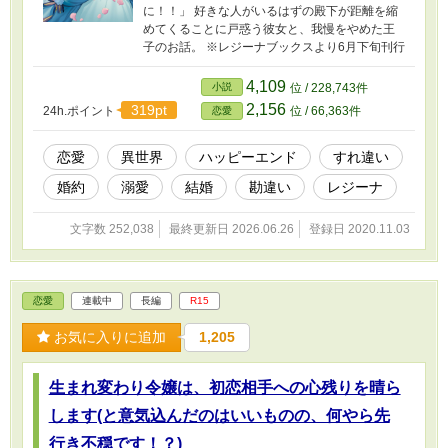
に！！」 好きな人がいるはずの殿下が距離を縮
めてくることに戸惑う彼女と、我慢をやめた王
子のお話。 ※レジーナブックスより6月下旬刊行
4,109
小説
位 / 228,743件
2,156
319pt
24h.ポイント
位 / 66,363件
恋愛
恋愛
異世界
ハッピーエンド
すれ違い
婚約
溺愛
結婚
勘違い
レジーナ
文字数 252,038
最終更新日 2026.06.26
登録日 2020.11.03
恋愛
連載中
長編
R15
お気に入りに追加
1,205
生まれ変わり令嬢は、初恋相手への心残りを晴ら
します(と意気込んだのはいいものの、何やら先
行き不穏です！？)