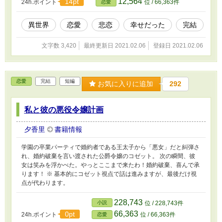
12,564
14pt
24h.ポイント
位 / 66,363件
恋愛
異世界
恋愛
悲恋
幸せだった
完結
文字数 3,420
最終更新日 2021.02.06
登録日 2021.02.06
恋愛
完結
短編
お気に入りに追加
292
私と彼の悪役令嬢計画
夕香里
書籍情報
学園の卒業パーティで婚約者である王太子から「悪女」だと糾弾さ
れ、婚約破棄を言い渡された公爵令嬢のコゼット。 次の瞬間、彼
女は笑みを浮かべた。やっとここまで来たわ！婚約破棄、喜んで承
ります！ ※ 基本的にコゼット視点で話は進みますが、最後だけ視
点が代わります。
228,743
小説
位 / 228,743件
66,363
0pt
24h.ポイント
位 / 66,363件
恋愛