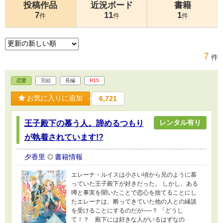
投稿作品
近況ボード
書籍
7
11
1
件
件
件
7
件
恋愛
完結
長編
R15
お気に入りに追加
6,721
レンタル有り
王子殿下の慕う人。諦めるつもり
が執着されています!?
夕香里
書籍情報
エレーナ・ルイスは小さい頃から兄のように慕
っていた王子殿下が好きだった。 しかし、ある
噂と事実を聞いたことで恋心を捨てることにし
たエレーナは、断ってきていた他の人との縁談
を受けることにするのだが──？ 「どうし
て！？ 殿下には好きな人がいるはずなの