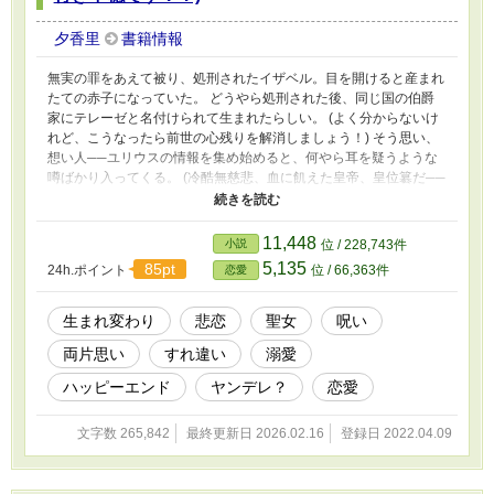
夕香里
書籍情報
無実の罪をあえて被り、処刑されたイザベル。目を開けると産まれ
たての赤子になっていた。 どうやら処刑された後、同じ国の伯爵
家にテレーゼと名付けられて生まれたらしい。 (よく分からないけ
れど、こうなったら前世の心残りを解消しましょう！) そう思い、
想い人──ユリウスの情報を集め始めると、何やら耳を疑うような
噂ばかり入ってくる。 (冷酷無慈悲、血に飢えた皇帝、皇位簒だ──
父帝殺害！？ えっ、あの優しかったユースが……？) 記憶と真反
対の噂に戸惑いながら、17歳になったテレーゼは彼に会うため皇宮
の侍女に志願した。 だが、そこにいた彼は17年前と変わらない美
11,448
小説
位 / 228,743件
貌を除いて過去の面影が一切無くなっていて──？ 「はっ戯言を述
5,135
85pt
24h.ポイント
位 / 66,363件
恋愛
べるのはいい加減にしろ。……臣下は狂帝だと噂するのに」 「そ
んなことありません。誰が何を言おうと、わたしはユリウス陛下が
お優しい方だと知っています」 徐々に何者なのか疑われているの
生まれ変わり
悲恋
聖女
呪い
を知らぬまま、テレーゼとなったイザベルは、過去に囚われ続け、
両片思い
すれ違い
溺愛
止まってしまった針を動かしていく。 これは悲恋に終わったはず
の恋がもう一度、結ばれるまでの話。
ハッピーエンド
ヤンデレ？
恋愛
文字数 265,842
最終更新日 2026.02.16
登録日 2022.04.09