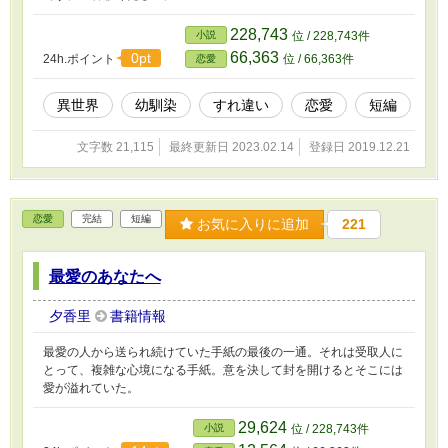
228,743
小説
位 / 228,743件
66,363
0pt
24h.ポイント
位 / 66,363件
恋愛
異世界
幼馴染
すれ違い
恋愛
短編
文字数 21,115
最終更新日 2023.02.14
登録日 2019.12.21
恋愛
完結
短編
お気に入りに追加
221
最愛のあなたへ
夕香里
書籍情報
最愛の人から送られ続けていた手紙の最後の一通。それは受取人に
とって、複雑な心境になる手紙。意を決して封を開けるとそこには
愛が溢れていた。
29,624
小説
位 / 228,743件