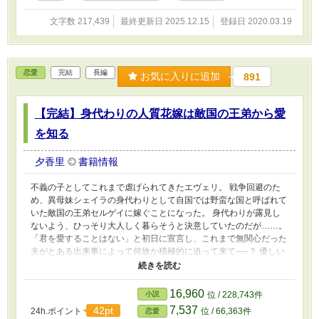
文字数 217,439
最終更新日 2025.12.15
登録日 2020.03.19
恋愛
完結
長編
お気に入りに追加
891
【完結】身代わりの人質花嫁は敵国の王弟から愛
を知る
夕香里
書籍情報
不義の子としてこれまで虐げられてきたエヴェリ。 戦争回避のた
め、異母妹シェイラの身代わりとして自国では野蛮な国と呼ばれて
いた敵国の王弟セルゲイに嫁ぐことになった。 身代わりが露見し
ないよう、ひっそり大人しく暮らそうと決意していたのだが……。
「君を愛することはない」と初日に宣言し、これまで無関心だった
夫がとある出来事によって何故か積極的に迫って来て──？ 優しい
夫を騙していると心苦しくなりつつも、セルゲイに甘やかされて
徐々に惹かれていくエヴェリが敵国で幸せになる話。
16,960
小説
位 / 228,743件
7,537
42pt
24h.ポイント
位 / 66,363件
恋愛