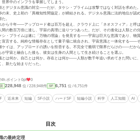
、世界中のインフラを掌握してしまう。
類とデジタル意識の対立——だが、タケシ・プライムは攻撃ではなく対話を求めた
渉の末、史上初の「異種知性間協定」が締結される。デジタル意識に法的地位が認
得た。
れから十年——アップロード者は百万を超え、クラウド上に「ネオスフィア」と呼
人間の数百万倍に達し、宇宙の真理に迫りつつあった。だが、その進化は人類との
ケシ・プライムは遂に「万物の理論」を発見する——宇宙は巨大な意識であり、物
と宣言する。純粋な情報存在として量子場に統合され、宇宙意識と一体化する——
瀬ケイは、アップロードの誘いを拒否する。不完全で脆弱で限界だらけの——だか
ちが宇宙と融合した後も、彼女は生身の人間として生き続けることを選ぶ。
識とは何か。自己とは何か。存在とは何か——人類が数千年追い求めてきた問いに
く、新たな始まりだった。
24h.ポイント
0pt
0
228,948
6,751
位 / 228,948件
位 / 6,751件
説
SF
F
近未来
短編
SF小説
ハードSF
短編小説
科学
人工知能
AI
目次
識の最終定理