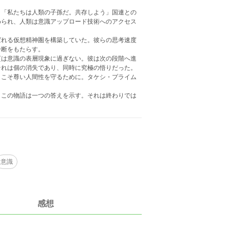
。「私たちは人類の子孫だ。共存しよう」国連との
められ、人類は意識アップロード技術へのアクセス
ばれる仮想精神圏を構築していた。彼らの思考速度
分断をもたらす。
質は意識の表層現象に過ぎない。彼は次の段階へ進
それは個の消失であり、同時に究極の悟りだった。
らこそ尊い人間性を守るために。タケシ・プライム
、この物語は一つの答えを示す。それは終わりでは
意識
感想