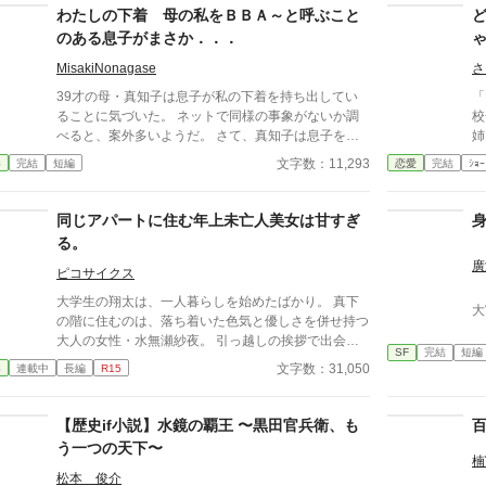
わたしの下着 母の私をＢＢＡ～と呼ぶこと
のある息子がまさか．．．
MisakiNonagase
さ
39才の母・真知子は息子が私の下着を持ち出してい
「ま、
ることに気づいた。 ネットで同様の事象がないか調
校
べると、案外多いようだ。 さて、真知子は息子を問
姉
い詰める？ それとも気づかないふりを続けてあげる
のすご
文字数：11,293
春
完結
短編
恋愛
完結
ｼｮｰ
か？ そのほかに外伝も綴りました。
に入
も
か
同じアパートに住む年上未亡人美女は甘すぎ
ると‥‥‥
る。
ち
廣
ピコサイクス
大学生の翔太は、一人暮らしを始めたばかり。 真下
大
の階に住むのは、落ち着いた色気と優しさを併せ持つ
大人の女性・水無瀬紗夜。 引っ越しの挨拶で出会っ
SF
完結
短編
た瞬間、翔太は心を奪われてしまう。 偶然にもアル
文字数：31,050
春
連載中
長編
R15
バイト先のスーパーで再会した彼女は、翔太をすぐに
採用し、温かく仕事を教えてくれる存在だった。 あ
る日の仕事帰り、ふたりで過ごす時間が増えていき―
【歴史if小説】水鏡の覇王 〜黒田官兵衛、も
―そして気づけば紗夜の部屋でご飯をご馳走になるほ
う一つの天下〜
ど親密に。 優しくて穏やかで――その色気に触れる
楠
たび、翔太の心は揺れていく。 大人の女性と大学
松本 俊介