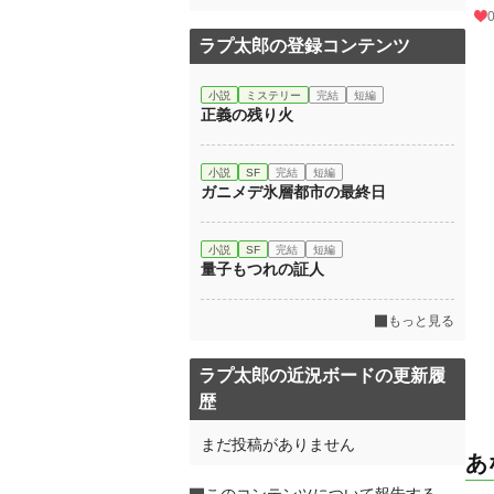
ラプ太郎の登録コンテンツ
小説
ミステリー
完結
短編
正義の残り火
小説
SF
完結
短編
ガニメデ氷層都市の最終日
小説
SF
完結
短編
量子もつれの証人
もっと見る
ラプ太郎の近況ボードの更新履
歴
まだ投稿がありません
あ