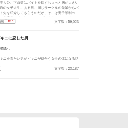
人公、下条藍はバイトを探すちょっと胸が大きい
通の女子大生。ある日、同じサークルの先輩からバ
ト先を紹介してもらうのだが、そこは男子禁制のカ
ェ併設ランジェリーショップで！？ ちょっとハ
文字数：59,023
長編
R15
ンチなお仕事カフェライフ、始まります！！ ※こ
物語はフィクションであり実在の人物・団体・法律
一切関係ありません。 表紙画像はAIイラストで
ビキニに恋した男
。下着が生成できないのでビキニで代用していま
。
瀬純七
キニを着たい男がビキニが似合う女性の体になる話
文字数：23,187