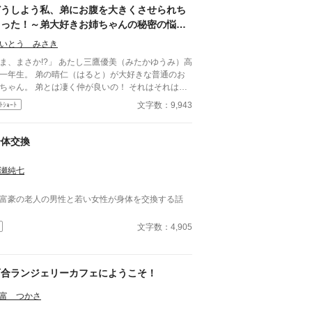
どうしよう私、弟にお腹を大きくさせられち
ゃった！～弟大好きお姉ちゃんの秘密の悩み
～
いとう みさき
まさか!?」 あたし三鷹優美（みたかゆうみ）高
一年生。 弟の晴仁（はると）が大好きな普通のお
ちゃん。 弟とは凄く仲が良いの！ それはそれはも
く‥‥‥ 「あん、晴仁いきなりそんなのお口
文字数：9,943
ﾄｼｮｰﾄ
らないよぉ～♡」 そんな関係のあたしたち。 で
ある日トイレであたしはアレが来そうなのになかな
来ないのも気にもせずスカートのファスナーを上げ
身体交換
 「うそっ！ お腹が出て来てる!?」 お姉
ゃんの秘密の悩みです。
瀬純七
富豪の老人の男性と若い女性が身体を交換する話
文字数：4,905
百合ランジェリーカフェにようこそ！
富 つかさ