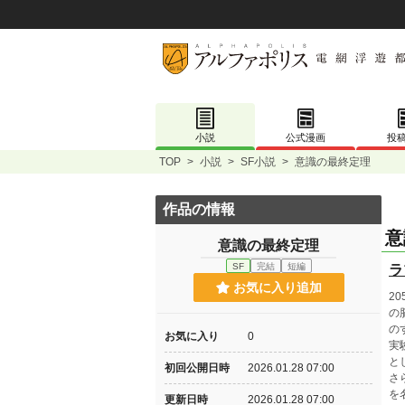
小説
公式漫画
投
TOP
>
小説
>
SF小説
>
意識の最終定理
作品の情報
意
意識の最終定理
SF
完結
短編
ラ
お気に入り追加
2
の
の
お気に入り
0
実
と
初回公開日時
2026.01.28 07:00
さ
を
更新日時
2026.01.28 07:00