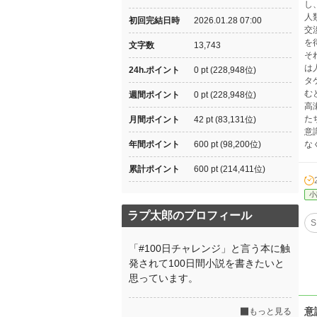
し
人
初回完結日時
2026.01.28 07:00
交
を
文字数
13,743
そ
は
24h.ポイント
0 pt (228,948位)
タ
む
週間ポイント
0 pt (228,948位)
高
た
月間ポイント
42 pt (83,131位)
意
年間ポイント
600 pt (98,200位)
な
累計ポイント
600 pt (214,411位)
小
ラプ太郎のプロフィール
S
「#100日チャレンジ」と言う本に触
発されて100日間小説を書きたいと
思っています。
意
もっと見る