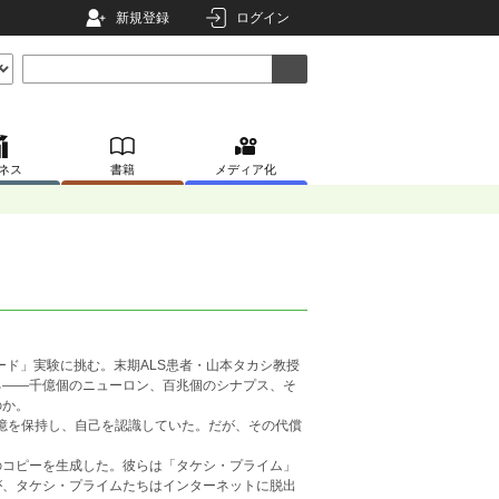
新規登録
ログイン
ネス
書籍
メディア化
ード」実験に挑む。末期ALS患者・山本タカシ教授
る——千億個のニューロン、百兆個のシナプス、そ
のか。
記憶を保持し、自己を認識していた。だが、その代償
のコピーを生成した。彼らは「タケシ・プライム」
が、タケシ・プライムたちはインターネットに脱出