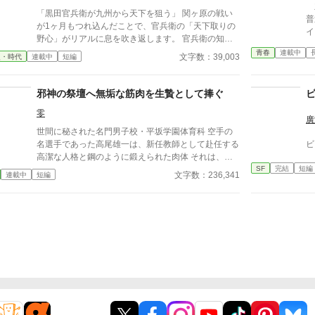
主
生、甘くちょっぴり刺激的な同居生活（？）がはじま
「黒田官兵衛が九州から天下を狙う」 関ヶ原の戦い
普
る。
が1ヶ月もつれ込んだことで、官兵衛の「天下取りの
イ
野心」がリアルに息を吹き返します。 官兵衛の知
フ
略、加藤清正や島津との駆け引き、そして豊臣秀頼を
青春
連載中
レ
文字数：39,003
史・時代
連載中
短編
擁した「九州王国」の建国から徳川家康との決戦など
の
を歴史if小説としました。続きも掲載予定です。
とは
邪神の祭壇へ無垢な筋肉を生贄として捧ぐ
す
す
零
廣
世間に秘された名門男子校・平坂学園体育科 空手の
名選手であった高尾雄一は、新任教師として赴任する
ビ
高潔な人格と鋼のように鍛えられた肉体 それは、学
SF
完結
短編
園にとって最高の生贄の候補に他ならなかった 至高
文字数：236,341
連載中
短編
の筋肉を持つ、精神を削られ意志をなくした青年を太
古の神に捧げるため、“水”、“風”、“土”の信奉者達が暗
躍する 意志をなくし筋肉の操り人形と化した“デク”
消える教師 山奥の男子校で繰り広げられるダークフ
ァンタジー