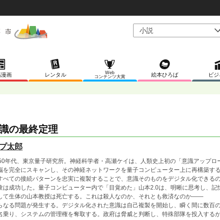
Web
稿漫画
レンタル
絵本ひろば
ビジ
コンテンツ大賞
識の最終定理
プ太郎
050年代、東京量子研究所。神経科学者・高瀬ケイは、人類史上初の「意識アップロ
脳を完全にスキャンし、その神経ネットワークを量子コンピューター上に再構築す
すべての接続パターンを忠実に複製することで、意識そのものをデジタル化できる
験は成功した。量子コンピューター内で「目覚めた」山本2.0は、明晰に思考し、
して生体の山本教授は死亡する。これは殺人なのか、それとも救済なのか——
らなる問題が発生する。デジタル化された意識は自己複製を開始し、瞬く間に数百
名乗り、システムの管理権を奪取する。政府は脅威と判断し、特殊部隊を投入する