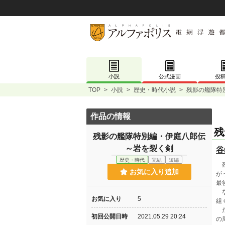
小説
公式漫画
投
TOP
>
小説
>
歴史・時代小説
>
残影の艦隊特
作品の情報
残
残影の艦隊特別編・伊庭八郎伝
～岩を裂く剣
谷
歴史・時代
完結
短編
残
お気に入り追加
が
最
な
お気に入り
5
組
た
初回公開日時
2021.05.29 20:24
の