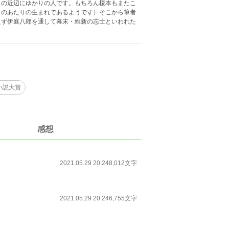
この近辺にゆかりの人です。もちろん榎本もまたこ
このあたりの生まれであるようです）そこから筆者
えず伊庭八郎を通して幕末・維新の志士といわれた
小説大賞
感想
2021.05.29 20:24
8,012文字
2021.05.29 20:24
6,755文字