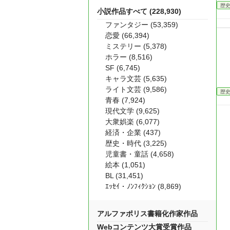
歴
小説作品すべて (228,930)
ファンタジー (53,359)
恋愛 (66,394)
ミステリー (5,378)
ホラー (8,516)
SF (6,745)
キャラ文芸 (5,635)
ライト文芸 (9,586)
歴
青春 (7,924)
現代文学 (9,625)
大衆娯楽 (6,077)
経済・企業 (437)
歴史・時代 (3,225)
児童書・童話 (4,658)
絵本 (1,051)
BL (31,451)
ｴｯｾｲ・ﾉﾝﾌｨｸｼｮﾝ (8,869)
アルファポリス書籍化作家作品
Webコンテンツ大賞受賞作品