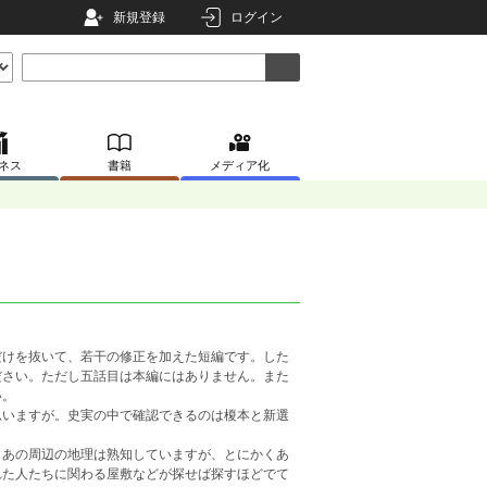
新規登録
ログイン
ネス
書籍
メディア化
けを抜いて、若干の修正を加えた短編です。した
ださい。ただし五話目は本編にはありません。また
い。
いますが。史実の中で確認できるのは榎本と新選
あの周辺の地理は熟知していますが、とにかくあ
れた人たちに関わる屋敷などが探せば探すほどでて