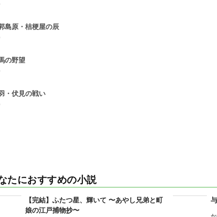
0
郭島原・桔梗屋の辰
0
馬の野望
0
羽・伏見の戦い
0
なたにおすすめの小説
【完結】ふたつ星、輝いて 〜あやし兄弟と町
娘の江戸捕物抄〜
か