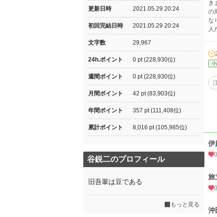
き
更新日時
2021.05.29 20:24
の
な
初回完結日時
2021.05.29 20:24
人
文字数
29,967
24h.ポイント
0 pt (228,930位)
小
週間ポイント
0 pt (228,930位)
月間ポイント
42 pt (83,903位)
年間ポイント
357 pt (111,408位)
累計ポイント
8,016 pt (105,985位)
伊
谷鋭二のプロフィール
旅
旧吾輩は豆である
もっと見る
沖