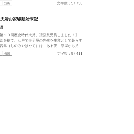
記憶」を読み取れる、たぐいまれな観察眼を持って
文字数：57,758
短編
からであった。 そんなある日、呉服問屋の久兵
が、古伊万里の大壺を持ち込んでくる。 無残にひ
の入った壺には、先代の深い愛と、家族の亀裂が刻
偽夫婦お家騒動始末記
れていた。 そうして伊織の眼が、壺に宿る想いを
紺
に暴き出す―― 元武家娘の目利き×男装の麗人護
。 日本橋を舞台に、物に宿る想いを丁寧に紡ぐ、
第１０回歴史時代大賞、奨励賞受賞しました！】
温まる時代癒し人情譚。 平日にぼちぼち更新しま
郷を捨て、江戸で寺子屋の先生を生業として暮らす
模倣はご遠慮ください。 ◆
宮隼（しのみやはやて）は、ある夜、茶屋から足抜
章をAI学習に使うことは絶対にしないでください。
してきた陰間と出会う。 紫音（しおん）という若
文字数：97,411
長編
内容が無理な人はそっと閉じてネガティヴコメント
男との奇妙な共同生活が始まるのだが。 隼には胸
控えてください、お願いしますm(_ _)m ◆表紙画像
秘めた決意があり、紫音との生活はそれを遂げるた
簡単表紙メーカー様で作成しています。 ◆大変申
の策の一つだ。だが、紫音の方にも実は裏があっ
訳ありませんが予告なく非公開にすることがありま
……。 江戸を舞台に様々な陰謀が駆け巡る。敢え
。 ◆初挑戦のジャンルのため、調べ物に検索エン
裏街道を走る隼に、念願を叶える日はくるのだろう
ンのAIモードと誤字脱字チェックにGrokを使用して
。 そして、拾った陰間、紫音の正体は。 活劇と謎
います。 〇構想、投稿：2026年
き、そして恋心の長編エンタメ時代小説です。