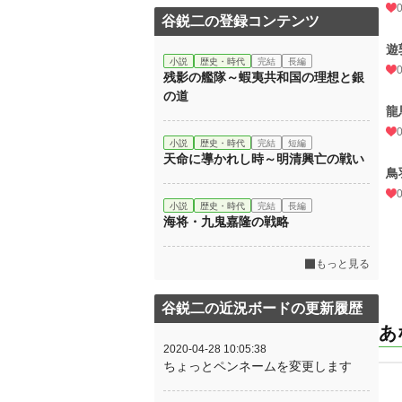
谷鋭二の登録コンテンツ
遊
小説
歴史・時代
完結
長編
残影の艦隊～蝦夷共和国の理想と銀
の道
龍
小説
歴史・時代
完結
短編
天命に導かれし時～明清興亡の戦い
鳥
小説
歴史・時代
完結
長編
海将・九鬼嘉隆の戦略
もっと見る
谷鋭二の近況ボードの更新履歴
あ
2020-04-28 10:05:38
ちょっとペンネームを変更します