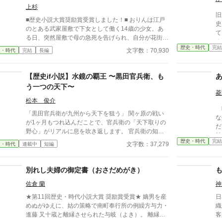
上杉
旧題
■歴史小説大賞奨励賞受賞しました！■ おりんは江戸
史
のとある武家屋敷で下女として働く14歳の少女。あ
て
る日、突然屋敷で母の急死を告げられ、自分が花街へ
み
売られることを知った彼女はその場から逃げだした。
歴史・時代
完結
い
文字数：70,930
史・時代
完結
長編
母は殺されたのかもしれない――そんな絶望のどん底
て
にいたおりんに声をかけたのは、奉行所で同心として
頼
働く有島惣次郎だった。 今も刺客の手が迫る彼女を
【歴史if小説】水鏡の覇王 〜黒田官兵衛、も
ん
守るため、彼の屋敷で住み込みで働くことが決まる。
拾
う一つの天下〜
そこで彼の兄――有島清之進とともに生活を始めるの
菱
だが、病弱という噂とはかけ離れた腕っぷしのよさ
松本 俊介
町
に、おりんは驚きを隠せない。 そうしてともに生活
「黒田官兵衛が九州から天下を狙う」 関ヶ原の戦い
な
しながら少しづつ心を開いていった――その矢先のこ
が1ヶ月もつれ込んだことで、官兵衛の「天下取りの
だった。 
とだった。 母の命を奪った犯人が発覚すると同時
野心」がリアルに息を吹き返します。 官兵衛の知
始
に、何故か兄清之進に凶刃が迫り――。 とある秘密
略、加藤清正や島津との駆け引き、そして豊臣秀頼を
歴史・時代
完結
を
文字数：37,279
史・時代
連載中
短編
を抱えた兄弟と町娘おりんの紡ぐ江戸捕物抄です！お
擁した「九州王国」の建国から徳川家康との決戦など
ー。 ※小説家になろう
楽しみください！ ※フィクションです。 ※周辺の歴
を歴史if小説としました。続きも掲載予定です。
い
史事件などは、史実を踏んでいます。 皆さまご評価
別れし夫婦の御定書（おさだめがき）
ま
頂きありがとうございました。大変嬉しいです！ 今
後も精進してまいります！
佐倉 蘭
神
★第11回歴史・時代小説大賞 奨励賞受賞★ 嫡男を産
日
めぬがゆえに、姑の策略で南町奉行所の例繰方与力・
織
進藤 又十蔵と離縁させられた与岐（よき）。 離縁
客