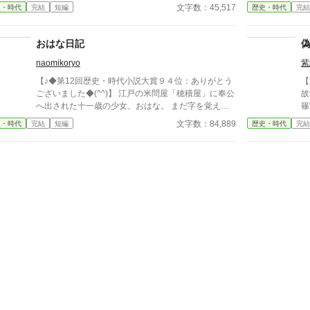
後、生家の父の猛反対を押し切って生まれ育った八丁
「
文字数：45,517
史・時代
完結
短編
歴史・時代
完結
堀の組屋敷を出ると、小伝馬町の仕舞屋に居を定めて
いる
一人暮らしを始めた。 月日は流れ、姑の思惑どおり
衛
後妻が嫡男を産み、婚家に置いてきた娘は二人とも無
び
おはな日記
事与力の御家に嫁いだ。 おのれに起こったことは綺
ま
naomikoryo
紫
麗さっぱり水に流した与岐は、今では女だてらに離縁
静か
を望む町家の女房たちの代わりに亭主どもから去り状
衛
【♪◆第12回歴史・時代小説大賞９４位：ありがとう
【
（三行半）をもぎ取るなどをする「公事師（くじ
心
ございました◆(^^)】 江戸の米問屋「穂積屋」に奉公
故
し）」の生業（なりわい）をして生計を立てていた。
す。 ◆無断転写や内容の
へ出された十一歳の少女、おはな。 まだ字を覚えた
篠
されどもある日突然、与岐の仕舞屋にとっくの昔に離
文
ばかりの彼女は、日々の中で心に残った出来事を、こ
け
文字数：84,889
史・時代
完結
短編
歴史・時代
完結
縁したはずの元夫・又十蔵が転がり込んできて——
◆
っそり紙へ書きつけていく。 けれど、おはなはとて
い
※「今宵は遣らずの雨」「大江戸ロミオ&ジュリエッ
は
も素直で、少し世間知らず。 旦那さまの見栄も、番
に
ト」「大江戸シンデレラ」「大江戸の番人 〜吉原髪
は
頭のため息も、おかみさんの怖い笑顔も、手代の情け
め
切り捕物帖〜」にうっすらと関連したお話ですが単独
し
ない失敗も、見たまま聞いたまま日記に残してしま
て
でお読みいただけます。
す
う。 本人は大まじめ。 けれど大人が読めば、なぜだ
て
ジ
かおかしく、少しだけ胸があたたかくなる。 米俵の
か
匂い、雨の店先、台所の湯気、人の嘘と情け。 小さ
解
な丁稚の目を通して、江戸の商家に暮らす人々の毎日
を描く、笑いと人情の時代日記物語。