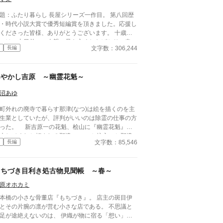
：ふたり暮らし 長屋シリーズ一作目。 第八回歴
・時代小説大賞で優秀短編賞を頂きました。応援し
くださった皆様、ありがとうございます。 十歳の
つは、十日前に一人親の母を亡くしたばかり。幸
文字数：306,244
長編
、母の蓄えがあり、自分の裁縫の腕の良さもあっ
、何とか今まで通り長屋で暮らしていけそうだ。
まれた繕い物を届けた帰り、くすんだ着物で座り込
あやかし吉原 ～幽霊花魁～
でいる男の子を拾う。 一人で寂しかったみつは、
った男の子と二人で暮らし始めた。
沼あゆ
外れの廃寺で暮らす那津(なつ)は絵を描くのを主
生業としていたが、評判がいいのは除霊の仕事の方
新吉原一の花魁、桧山に『幽霊花魁』を
末してくれと頼まれる那津。 エセ坊主、と那津
文字数：85,546
長編
呼ぶ同心、小平とともに幽霊花魁の正体を追うがー
に同タイトルの話を置いて
ますが。 アルファポリス版は、現代編があり
もちづき目利き処古物見聞帳 ～春～
せん。
原オホカミ
本橋の小さな骨董店『もちづき』。 店主の斑目伊
とその片腕の凛が営む小さな店である。 不思議と
足が途絶えないのは、 伊織が物に宿る「想い」や