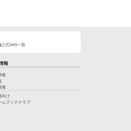
公式SNS一覧
情報
情報
報
情報
様向け
ームブッククラブ