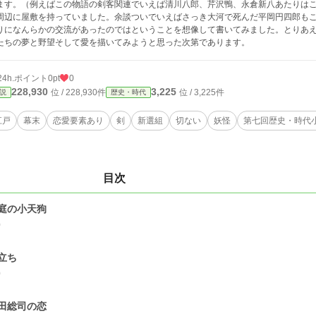
ます。（例えばこの物語の剣客関連でいえば清川八郎、芹沢鴨、永倉新八あたりは
周辺に屋敷を持っていました。余談ついでいえばさっき大河で死んだ平岡円四郎も
りになんらかの交流があったのではということを想像して書いてみました。とりあ
たちの夢と野望そして愛を描いてみようと思った次第であります。
24h.ポイント
0pt
0
228,930
3,225
位 / 228,930件
位 / 3,225件
説
歴史・時代
江戸
幕末
恋愛要素あり
剣
新選組
切ない
妖怪
第七回歴史・時代
目次
庭の小天狗
0
立ち
0
田総司の恋