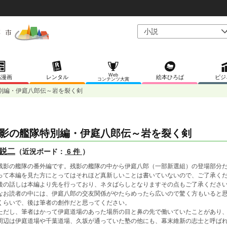
Web
稿漫画
レンタル
絵本ひろば
ビジ
コンテンツ大賞
別編・伊庭八郎伝～岩を裂く剣
影の艦隊特別編・伊庭八郎伝～岩を裂く剣
鋭二
（近況ボード：
6 件
）
影の艦隊の番外編です。残影の艦隊の中から伊庭八郎（一部新選組）の登場部分だ
って本編を見た方にとってはそれほど真新しいことは書いていないので、ご了承く
後の話しは本編より先を行っており、ネタばらしとなりますその点もご了承くださ
お読者の中には、伊庭八郎の交友関係がやたらめったら広いので驚く方もいると思
くらいで、後は筆者の創作だと思ってください。
だし、筆者はかって伊庭道場のあった場所の目と鼻の先で働いていたことがあり、
周辺は伊庭道場や千葉道場、久坂が通っていた塾の他にも、幕末維新の志士と呼ば