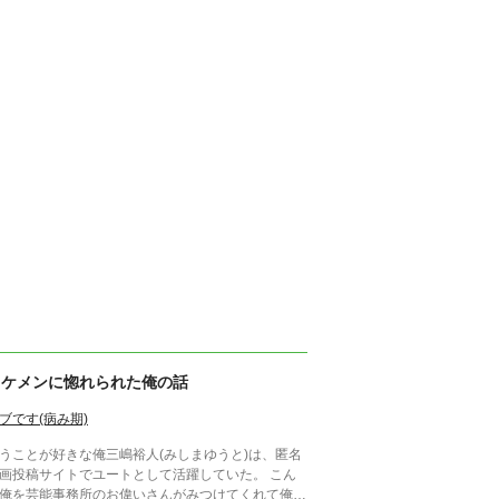
イケメンに惚れられた俺の話
ブです(病み期)
うことが好きな俺三嶋裕人(みしまゆうと)は、匿名
画投稿サイトでユートとして活躍していた。 こん
俺を芸能事務所のお偉いさんがみつけてくれて俺は