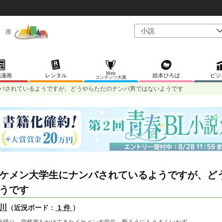
Web
稿漫画
レンタル
絵本ひろば
ビジ
コンテンツ大賞
パされているようですが、どうやらただのナンパ男ではないようです
ケメン大学生にナンパされているようですが、ど
うです
川
（近況ボード：
1 件
）