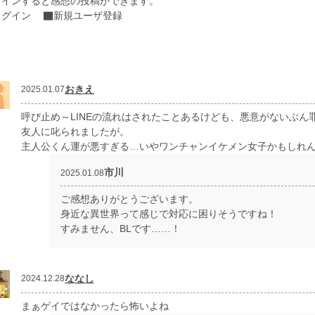
グインすると感想の投稿ができます。
ログイン
新規ユーザ登録
おきえ
2025.01.07
呼び止め～LINEの流れはされたことあるけども、悪意がないぶ
友人に叱られましたが。
主人公くん運が悪すぎる…いやワンチャンイケメン女子かもしれん
市川
2025.01.08
ご感想ありがとうございます。
身近な異世界って感じで対応に困りそうですね！
すみません、BLです……！
ななし
2024.12.28
まぁゲイではなかったら怖いよね