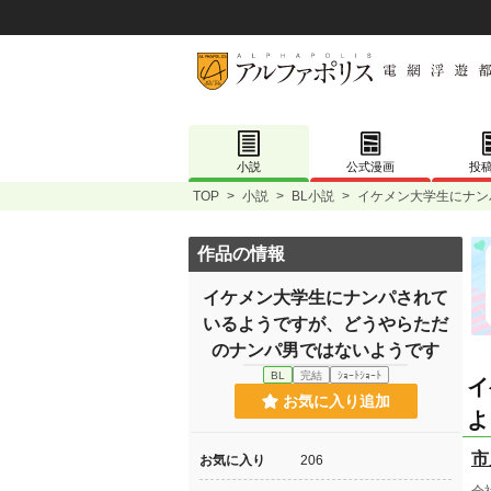
小説
公式漫画
投
TOP
>
小説
>
BL小説
>
イケメン大学生にナン
作品の情報
イケメン大学生にナンパされて
いるようですが、どうやらただ
のナンパ男ではないようです
BL
完結
ｼｮｰﾄｼｮｰﾄ
イ
お気に入り追加
よ
市
お気に入り
206