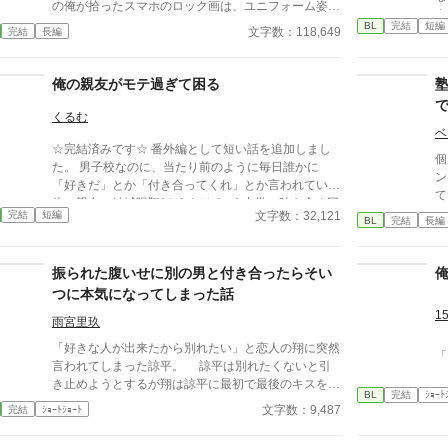
の俺が拾ったスマホのロック画は、ユニフォーム姿
さ
の“俺”。 持ち主は、顔面国宝級のイケメン一年生。
BL
完結
短編
人
文字数：118,649
完結
長編
なんで俺の写真？ なんでロック画？ 問い詰める間
み
もなく「この人が最優先なんで」って宣言されて、女
会
子の悲鳴の中、肩を掴まれて連行された。……俺、た
俺の親友がモテ過ぎて困る
だスマホ届けに来ただけなんだけど。 頼られたら嫌
とは言えない南澤燈真は高校二年生。クールなイケメ
くるむ
ン後輩、北門唯が置き忘れたスマホを手に取ってみる
ベ
☆完結済みです☆ 番外編として短い話を追加しまし
と、ロック画が何故か中学時代の燈真だった！ 北門
個
た。 男子校なのに、当たり前のように毎日誰かに
はモテ男ゆえに女子からしつこくされ、燈真が助ける
ン
「好きだ」とか「付き合ってくれ」とか言われている
ことに。その日から学年を越え急激に仲良くなる二
て
俺の親友、結城陽翔(ゆうきはるひ) 中学の時も全く同
人。燈真は誰にも言えなかった悩みを北門にだけ打ち
え
文字数：32,121
完結
短編
じ状況で、女子からも男子からも追い掛け回されてい
BL
完結
長編
明けて……。一途なメロ後輩 × 絆され男前先輩
たらしい。 一時は断るのも面倒くさくて、誰とも付
の、救いすくわれ・持ちつ持たれつラブ！ ☆ノベ
き合っていなければそのままＯＫしていたらしいのだ
マ！の青春BLコンテスト最終選考作品に加筆＆新エ
振られた腹いせに別の男と付き合ったらそい
けど、それはそれでまた面倒くさくて仕方がなかった
ピソードを加えたアルファポリス版です。
のだそうだ(ｿﾘｬｿｳﾀﾞﾛ) ……と言う訳で、何を考えたの
つに本気になってしまった話
か陽翔の奴、俺に恋人のフリをしてくれと言う。
1
雨宮里玖
て、お前何考えてんの？ 何しようとしてんの？ ……
てなわけで、俺は今日もこいつに振り回されていま
「好きな人が出来たから別れたい」と恋人の翔に突然
す……。 美形策士×純情平凡♪
言われてしまった諒平。 諒平は別れたくないと引
き止めようとするが翔は諒平に最初で最後のキスをし
BL
完結
ｼｮｰﾄ
た後、去ってしまった。 実は翔には諒平に隠して
文字数：9,487
完結
ｼｮｰﾄｼｮｰﾄ
いる事実があり——。 諒平（20）攻め。大学生。 翔
（20） 受け。大学生。 慶介（21）翔と同じサーク