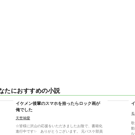
なたにおすすめの小説
イケメン後輩のスマホを拾ったらロック画が
俺でした
モ
天埜鳩愛
歌
☆皆様に沢山の応援をいただきましたお陰で、書籍化
動
進行中です✨ ありがとうございます。 元バスケ部員
な