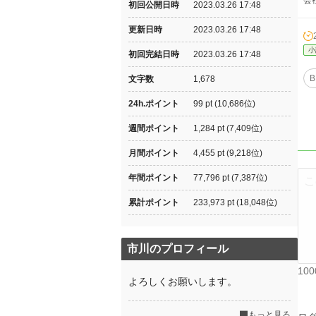
会
初回公開日時
2023.03.26 17:48
更新日時
2023.03.26 17:48
小
初回完結日時
2023.03.26 17:48
B
文字数
1,678
24h.ポイント
99 pt (10,686位)
週間ポイント
1,284 pt (7,409位)
月間ポイント
4,455 pt (9,218位)
年間ポイント
77,796 pt (7,387位)
累計ポイント
233,973 pt (18,048位)
市川のプロフィール
10
よろしくお願いします。
もっと見る