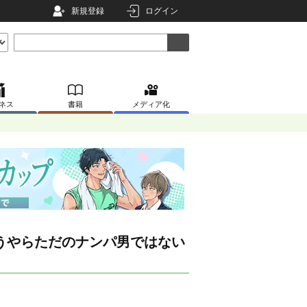
新規登録
ログイン
ネス
書籍
メディア化
うやらただのナンパ男ではない