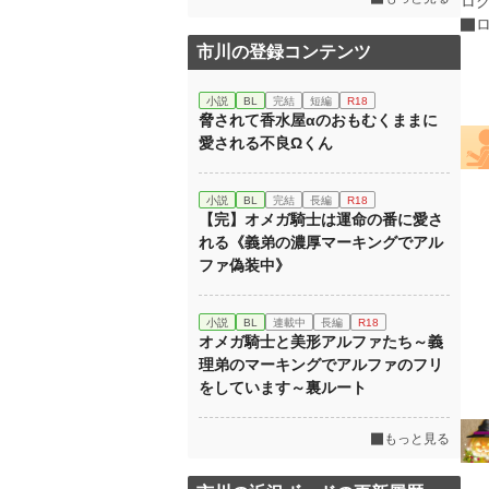
ロ
市川の登録コンテンツ
小説
BL
完結
短編
R18
脅されて香水屋αのおもむくままに
愛される不良Ωくん
小説
BL
完結
長編
R18
【完】オメガ騎士は運命の番に愛さ
れる《義弟の濃厚マーキングでアル
ファ偽装中》
小説
BL
連載中
長編
R18
オメガ騎士と美形アルファたち～義
理弟のマーキングでアルファのフリ
をしています～裏ルート
もっと見る