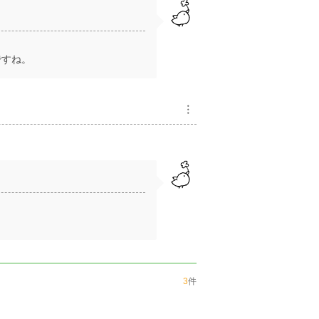
ですね。
︙
3
件