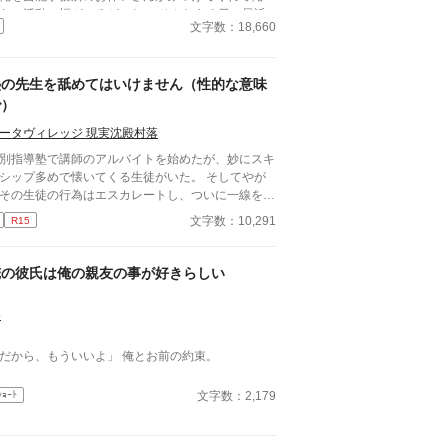
らに活動の幅がひろがった。 そんなある日、最近
文字数：18,660
気の歌い手である大斗(だいと)とユニットを組んで
ないかと社長に言われる。 どんなやつかと思い、
ってみると……
塾の先生を舐めてはいけません（性的な意味
で）
ータヴィレッジ 現実沈殿村落
別指導塾で講師のアルバイトを始めたが、妙にスキ
シップ多めで懐いてくる生徒がいた。 そしてやが
その生徒の行為はエスカレートし、ついに一線を超
てくる――。
文字数：10,291
R15
俺の彼氏は俺の親友の事が好きらしい
5
「だから、もういいよ」 俺とお前の約束。
文字数：2,179
ｼｮｰﾄ