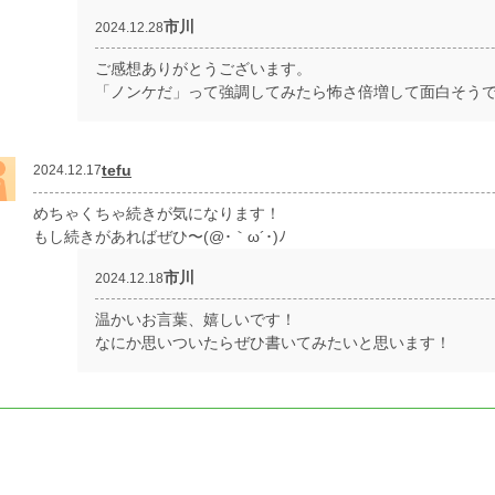
市川
2024.12.28
ご感想ありがとうございます。
「ノンケだ」って強調してみたら怖さ倍増して面白そう
tefu
2024.12.17
めちゃくちゃ続きが気になります！
もし続きがあればぜひ〜(@･｀ω´･)ﾉ
市川
2024.12.18
温かいお言葉、嬉しいです！
なにか思いついたらぜひ書いてみたいと思います！