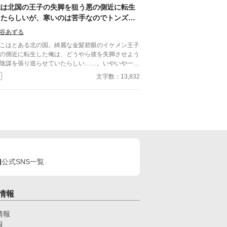
俺は北国の王子の失脚を狙う悪の側近に転生
したらしいが、寒いのは苦手なのでトンズラ
します
谷あずる
こはとある北の国。綺麗な金髪碧眼のイケメン王子
の側近に転生した俺は、どうやら彼を失脚させよう
陰謀を張り巡らせていたらしい……。いやいや一切
味がないし！寒いところ嫌いだし！よし、やめよ
文字数：13,832
！ こうして俺は逃亡することに決めた。
公式SNS一覧
情報
情報
報