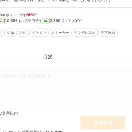
社帰り、突然声をかけてきたイケメン大学生。断ろうにもうまくいかず……
24h.ポイント
99pt
557
10,686
2,300
位 / 228,706件
位 / 31,407件
説
BL
L
短編
現代
イケメン
ストーカー
ヤンデレ攻め
年下攻め
目次
00文字以内
送信する