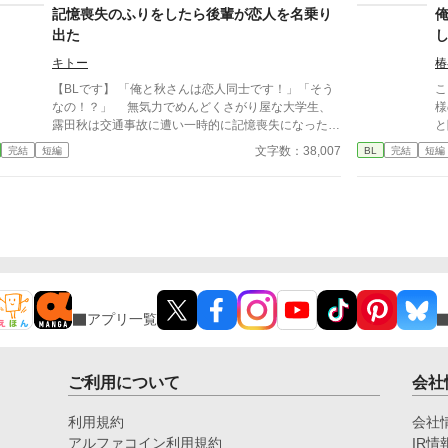
ルの友人。
記憶喪失のふりをしたら後輩が恋人を名乗り
出た
キトー
椿
【BLです】 「俺と秋さんは恋人同士です！」「そう
こ
なの！？」 無気力でめんどくさがり屋な大学生、
様
露田秋は交通事故に遭い一時的に記憶喪失になったが
と
すぐに記憶を取り戻す。 そんな最中、大学の後輩
興
文字数：38,007
完結
短編
BL
完結
短編
である天杉夏から見舞いに来ると連絡があり、秋はほ
う
んの悪戯心で夏に記憶喪失のふりを続けたら、突然夏
が手を握り「俺と秋さんは恋人同士です」と言ってき
た。 もちろんそんな事実は無く、何の冗談だと啞
然としている間にあれよあれよと話が進められてしま
う。 記憶喪失が嘘だと明かすタイミングを逃して
しまった秋は、流れ流され夏と同棲まで始めてしまう
が案外夏との恋人生活は居心地が良い。 一方で
は、夏も秋を騙している罪悪感を抱えて悩むものの、
アプリ一覧
一度手に入れた大切な人を手放す気はなくてあの手こ
の手で秋を甘やかす。 あまり深く考えずにまぁ良
いかと騙され続ける受けと、騙している事に罪悪感を
持ちながらも必死に受けを繋ぎ止めようとする攻めの
ご利用について
会社
コメディ寄りの話です。 【主人公にだけ甘い後輩✕無
気力な流され大学生】 反応いただけるととても喜
利用規約
会社
びます！誤字報告もありがたいです。 ノベルアッ
アルファコイン利用規約
IR情