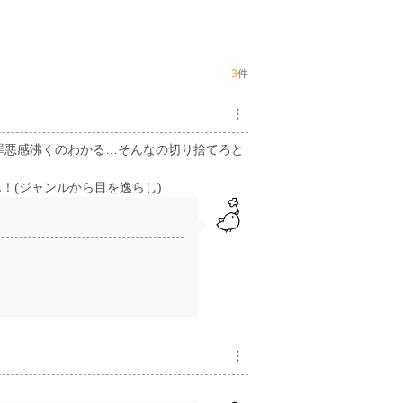
3
件
︙
ん罪悪感沸くのわかる…そんなの切り捨てろと
！(ジャンルから目を逸らし)
︙