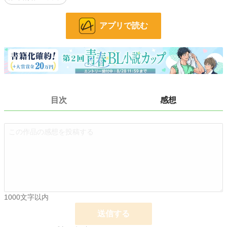
24h.ポイント
120 pt
アプリで読む
文字数
26,573
更新日時
2026.03.14 08:18
初回公開日時
2026.03.05 19:13
初回完結日時
2026.03.14 08:19
週間ポイント
1,363 pt (7,045 位)
目次
感想
月間ポイント
4,695 pt (8,806 位)
年間ポイント
21,484 pt (19,162 位)
累計ポイント
21,979 pt (68,003 位)
1000文字以内
送信する