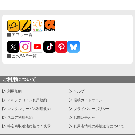
長に待つよって方、どうぞどうぞ、読んでってくだせぇな！ （ま
ます。 読んでいただけてとても嬉しいです。 近々番外編をあげま
ぁ「長編」設定してますもん。） ・女性キャラが出てくることが
す。 良ければ覗いてみてください。 2022.05.28 今日で完結で
ありますが、主人公との恋愛には発展しません。 ・突然そういう
す。閲覧、お気に入り本当にありがとうございました。 次作も頑
シーンが出てくることがあります。ご了承ください。 ・気分にも
張って書きます。 よろしくおねがいします。
よりますが、3日に1回は新しい話を更新します(3日以内に投稿さ
れない場合もあります。まぁ、そこは善処します。(その時はまた
近況ボード等でお知らせすると思います。))。
アプリ一覧
公式SNS一覧
ご利用について
利用規約
ヘルプ
アルファコイン利用規約
投稿ガイドライン
レンタルサービス利用規約
プライバシーポリシー
スコア利用規約
お問い合わせ
特定商取引法に基づく表示
利用者情報の外部送信について