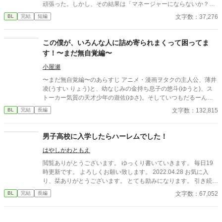
頑張った。しかし、その結果は「マネージャーにならないか？」
という監督からの言葉。瀬那は葛藤の末、マネージャーに転身す
文字数：37,276
BL
完結
短編
る。 一方、才能溢れるピッチャーの戸田遼悠。瀬那は遼悠の才
能を羨ましく思っていたが、マネージャーとして関わる内に、遼
悠が文字通り血のにじむような努力をしている事を知る。
この僕が、いろんな人に詰め寄られまくって困ってま
す！〜まだ無自覚編〜
小屋瀬
〜まだ無自覚編〜のあらすじ アニメ・漫画ヲタクの主人公、薄井
凌(うすい りょう)と、幼なじみの金持ち息子の悠斗(ゆうと)、ス
トーカー気質の天才少年の遊佐(ゆさ)。そしていつもだるーんと
してる担任の幸崎(さいざき)teacher。 主にこれらのメンバーで構
文字数：132,815
BL
完結
長編
成される相関図激ヤバ案件のBL物語。 他にも天才遊佐の事が好き
な科学者だったり、悠斗Loveの悠斗の実の兄だったりと個性豊か
な人達が出てくるよ☆ 〜自覚編〜 のあらすじ(書く予定) アニメ・
男子高校に入学したらハーレムでした！
漫画をこよなく愛し、スポーツ万能、頭も良い、ヲタク男子＆陽
はやしかわともえ
キャな主人公、薄井 凌(うすい りょう)には、とある悩みがある。
それは、何人かの同性の人たちに好意を寄せられていることに気
閲覧ありがとうございます。 ゆっくり書いていきます。 毎日19
づいてしまったからである。 ーーーーーーーーーーーーーーーー
時更新です。 よろしくお願い致します。 2022.04.28 お気に入
ー 【超重要】 ☆まず、主人公が各キャラからの好意を自覚するま
り、栞ありがとうございます。 とても励みになります。 引き続き
での間、結構な文字数がかかると思います。(まぁ、「自覚する
宜しくお願いします。 2022.05.01 近々番外編SSをあげます。 よ
文字数：67,052
BL
完結
長編
前」ということを踏まえて呼んでくだせぇ) また、自覚した後、
ければ覗いてみてください。 2022.05.10 お気に入りしてくれて
今まで通りの頻度で物語を書くかどうかは気分次第です。(だって
る方、閲覧くださってる方、ありがとうございます。 精一杯書い
書くの疲れるんだもん) ですので、それでもいいよって方や、気
ていきます。 2022.05.15 閲覧、お気に入り、ありがとうござい