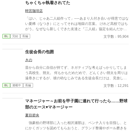
ちゃくちゃ執着されてた
時宮珈琲店
「はい、じゃあ二人組作って」──あまり人付き合いが得意ではな
い夏稀（なつき）にとってそれは地獄の言葉。 けれど高校ではち
がう。なぜなら新しくできた友達と『二人組』協定を結んだか
ら。 もう二人組なんて怖くないと思っていた矢先、その友達が風
文字数：95,904
BL
完結
長編
邪で欠席。 ほかに組む相手が見つからず、先生と組むことも覚悟
する夏稀だったが、そこで声をかけてきたのは美形の転校生──緒
川聖夜（おがわ・きよや）だった。 「俺と二人組にならない？」
生徒会長の包囲
その一言をきっかけに聖夜は夏稀との距離を急速に縮めてきて─
きの
─。 執着美形攻め×平凡受けのちょっと不穏な学園BL。 約九万
字、全三十話＋αの物語です。
昔から自分に自信が持てず、ネガティブな考えばっかりしてしま
う高校生、朔太。 何もかもだめだめで、どんくさい朔太を周りは
遠巻きにするが、彼の幼なじみである生徒会長だけは、見放した
りなんかしなくて______。 不定期更新です。
文字数：12,291
BL
連載中
長編
マネージャー～お前を甲子園に連れて行ったら……野球
部のエース♥マネージャー
夏目碧央
強豪校の野球部に入った相沢瀬那は、ベンチ入りを目指し、と
にかくガッツを認めてもらおうと、グランド整備やボール磨きを