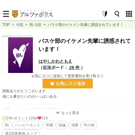
TOP
>
小説
>
BL小説
>
バスケ部のイケメン先輩に誘惑されています！
BL
完結
短編
バスケ部のイケメン先輩に誘惑されて
います！
はやしかわともえ
（近況ボード：
28 件
）
お気に入りに追加して更新通知を受け取ろう
お気に入り追加
閲覧ありがとうございます。
他にも書きたいのがいっぱいある。
小説
9,510 位 / 228,667 件
24h.ポイント
120pt
516
BL
1,986 位 / 31,396 件
BL
ハッピーエンド
学園
短編
溺愛
年の差
お気に入り
69
第2回青春BLカップ