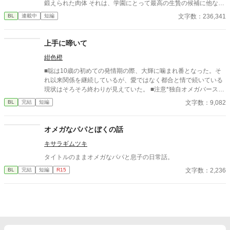
鍛えられた肉体 それは、学園にとって最高の生贄の候補に他なら
ありがたく思います。
なかった 至高の筋肉を持つ、精神を削られ意志をなくした青年を
文字数：236,341
BL
連載中
短編
太古の神に捧げるため、“水”、“風”、“土”の信奉者達が暗躍する 意
志をなくし筋肉の操り人形と化した“デク” 消える教師 山奥の男子
校で繰り広げられるダークファンタジー
上手に啼いて
紺色橙
■聡は10歳の初めての発情期の際、大輝に噛まれ番となった。そ
れ以来関係を継続しているが、愛ではなく都合と情で続いている
現状はそろそろ終わりが見えていた。 ■注意*独自オメガバース設
定。■『それは愛か本能か』と同じ世界設定です。関係は一切な
文字数：9,082
BL
完結
短編
し。
オメガなパパとぼくの話
キサラギムツキ
タイトルのままオメガなパパと息子の日常話。
文字数：2,236
BL
完結
短編
R15