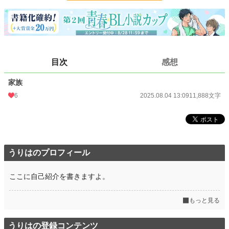
文字数
11,888
更新日時
2025.08.04 13:09
初回公開日時
2025.08.04 13:09
目次
感想
初回完結日時
2025.08.04 13:09
家族
週間ポイント
7 pt (78,785 位)
6
2025.08.04 13:09
11,888文字
月間ポイント
28 pt (93,489 位)
年間ポイント
3,004 pt (57,564 位)
累計ポイント
3,011 pt (147,292 位)
うりはのプロフィール
ここに自己紹介を書きますよ。
もっと見る
うりはの登録コンテンツ