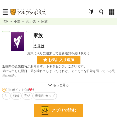
TOP
>
小説
>
BL小説
>
家族
BL
完結
短編
家族
うりは
お気に入りに追加して更新通知を受け取ろう
お気に入り追加
近親間の恋愛描写があります。下ネタも少少、ございます。
弟に告白した翌日、弟が壊れてしまったけれど、そこそこな日常を送っている兄
弟の物語。
小説
228,747 位 / 228,747 件
24h.ポイント
0pt
6
BL
短編
完結
青春BLカップ​
BL
31,416 位 / 31,416 件
お気に入り
5
アプリで読む
24h.ポイント
0 pt