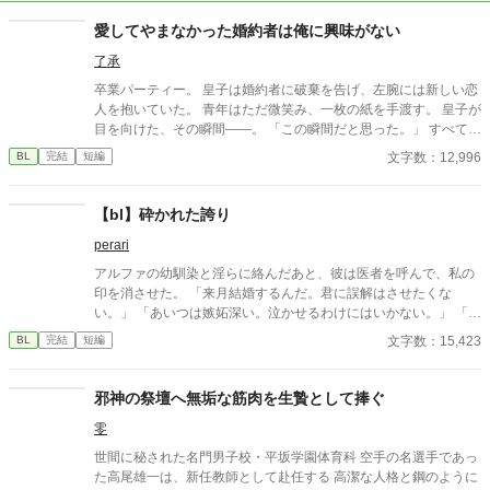
愛してやまなかった婚約者は俺に興味がない
了承
卒業パーティー。 皇子は婚約者に破棄を告げ、左腕には新しい恋
人を抱いていた。 青年はただ微笑み、一枚の紙を手渡す。 皇子が
目を向けた、その瞬間——。 「この瞬間だと思った。」 すべてを
愛で終わらせた、沈黙の恋の物語。 IFストーリーあり 誤字あ
文字数：12,996
BL
完結
短編
れば報告お願いします！
【bl】砕かれた誇り
perari
アルファの幼馴染と淫らに絡んだあと、彼は医者を呼んで、私の
印を消させた。 「来月結婚するんだ。君に誤解はさせたくな
い。」 「あいつは嫉妬深い。泣かせるわけにはいかない。」 「君
ももう年頃の残り物のオメガだろ？ 俺の印をつけたまま、他の
文字数：15,423
BL
完結
短編
アルファとお見合いするなんてありえない。」 彼は冷たく、けれ
どどこか薄情な笑みを浮かべながら、一枚の小切手を私に投げ渡
す。 「長い間、俺に従ってきたんだから、君を傷つけたりはしな
邪神の祭壇へ無垢な筋肉を生贄として捧ぐ
い。」 「結婚の日には招待状を送る。必ず来て、席につけよ。」
零
--- いくつかのコメントを拝見し、大変申し訳なく思っておりま
す。 私は現在日本語を勉強しており、この文章はAI作品ではあり
世間に秘された名門男子校・平坂学園体育科 空手の名選手であっ
ませんが、 一部に翻訳ソフトを使用しています。 もし読んでくだ
た高尾雄一は、新任教師として赴任する 高潔な人格と鋼のように
さる中で日本語のおかしな点をご指摘いただけましたら、 本当に