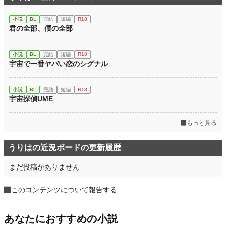
小説
BL
完結
短編
R18
君の全部、僕の全部
小説
BL
完結
短編
R18
宇宙で一番ヤバい恋のシグナル
小説
BL
完結
短編
R18
宇宙探偵UME
もっと見る
うりはの近況ボードの更新履歴
まだ投稿がありません
このコンテンツについて報告する
あなたにおすすめの小説