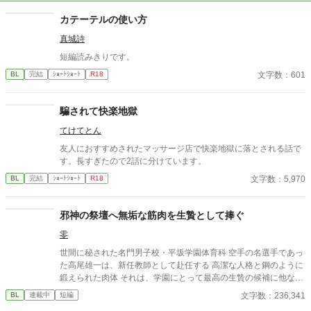
カテーテルの使い方
真城詩
短編読みきりです。
文字数：601
BL
完結
ｼｮｰﾄｼｮｰﾄ
R18
騙されて快楽地獄
てけてとん
友人におすすめされたマッサージ店で快楽地獄に落とされる話で
す。長すぎたので2話に分けています。
文字数：5,970
BL
完結
ｼｮｰﾄｼｮｰﾄ
R18
邪神の祭壇へ無垢な筋肉を生贄として捧ぐ
零
世間に秘された名門男子校・平坂学園体育科 空手の名選手であっ
た高尾雄一は、新任教師として赴任する 高潔な人格と鋼のように
鍛えられた肉体 それは、学園にとって最高の生贄の候補に他なら
なかった 至高の筋肉を持つ、精神を削られ意志をなくした青年を
文字数：236,341
BL
連載中
短編
太古の神に捧げるため、“水”、“風”、“土”の信奉者達が暗躍する 意