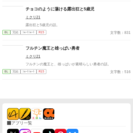
志をなくし筋肉の操り人形と化した“デク” 消える教師 山奥の男子
校で繰り広げられるダークファンタジー
チョコのように蕩ける露出狂と5歳児
ミクリ21
露出狂と5歳児の話。
文字数：831
BL
完結
ｼｮｰﾄｼｮｰﾄ
R15
フルチン魔王と雄っぱい勇者
ミクリ21
フルチンの魔王と、雄っぱいが素晴らしい勇者の話。
文字数：516
BL
完結
ｼｮｰﾄｼｮｰﾄ
R15
アプリ一覧