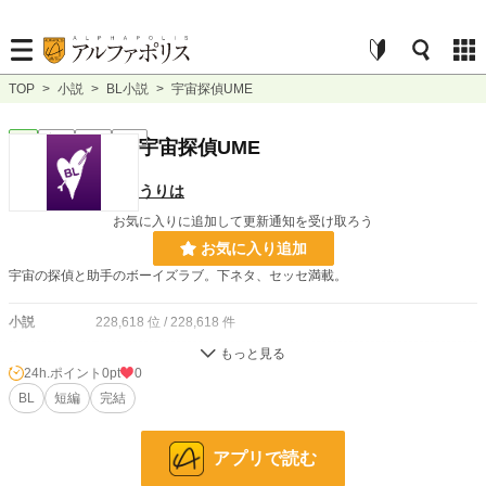
TOP
>
小説
>
BL小説
>
宇宙探偵UME
BL
完結
短編
R18
宇宙探偵UME
うりは
お気に入りに追加して更新通知を受け取ろう
お気に入り追加
宇宙の探偵と助手のボーイズラブ。下ネタ、セッセ満載。
小説
228,618 位 / 228,618 件
BL
31,392 位 / 31,392 件
24h.ポイント
0pt
0
お気に入り
BL
短編
2
完結
24h.ポイント
0 pt
アプリで読む
文字数
10,851