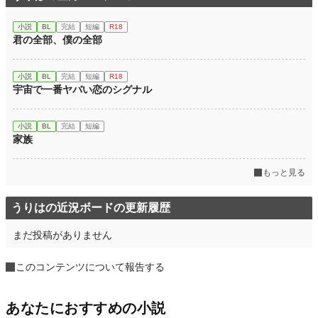
小説
BL
完結
短編
R18
君の全部、僕の全部
小説
BL
完結
短編
R18
宇宙で一番ヤバい恋のシグナル
小説
BL
完結
短編
家族
もっと見る
うりはの近況ボードの更新履歴
まだ投稿がありません
このコンテンツについて報告する
あなたにおすすめの小説