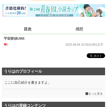
更新日時
2025.08.04 10:30
初回公開日時
2025.08.04 10:30
初回完結日時
2025.08.04 10:30
目次
感想
週間ポイント
0 pt (228,618 位)
宇宙探偵UME
月間ポイント
7 pt (116,421 位)
0
2025.08.04 10:30
10,851文字
年間ポイント
954 pt (85,688 位)
累計ポイント
954 pt (198,400 位)
うりはのプロフィール
ここに自己紹介を書きますよ。
もっと見る
うりはの登録コンテンツ