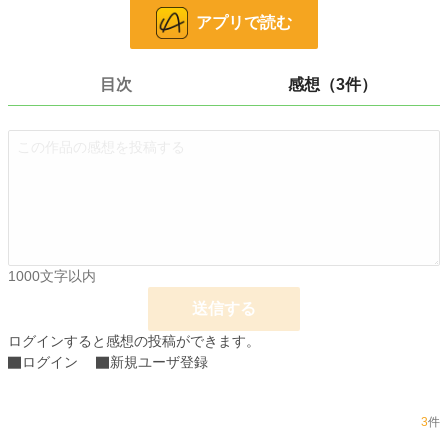
お気に入り
312
アプリで読む
24h.ポイント
14 pt
目次
感想（3件）
文字数
9,626
更新日時
2023.10.26 15:30
初回公開日時
2023.10.20 22:05
初回完結日時
2023.10.26 16:01
週間ポイント
322 pt (19,198 位)
月間ポイント
1,638 pt (17,988 位)
1000文字以内
年間ポイント
136,214 pt (4,555 位)
送信する
累計ポイント
387,502 pt (12,705 位)
ログインすると感想の投稿ができます。
ログイン
新規ユーザ登録
3
件