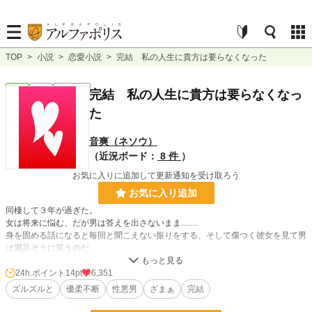
TOP
>
小説
>
恋愛小説
>
完結 私の人生に貴方は要らなくなった
恋愛
完結
ｼｮｰﾄｼｮｰﾄ
完結 私の人生に貴方は要らなくなっ
た
音爽（ネソウ）
（近況ボード：
8 件
）
お気に入りに追加して更新通知を受け取ろう
お気に入り追加
同棲して３年が過ぎた。
女は将来に悩む、だが男は答えを出さないまま……
身を固める話になると毎回と聞こえない振りをする、そして傷つく彼女を見て男
は満足そうに笑うのだ。
24h.ポイント
14pt
6,351
小説
31,962 位 / 228,955 件
ズルズルと
優柔不断
性悪男
ざまぁ
完結
恋愛
13,631 位 / 66,404 件