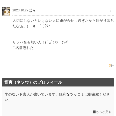
ぱら
︙
2023.10.27
大切にしないといけない人に嫌がらせし過ぎたから転がり落ち
たなぁ。( ・д・｀ )ｳﾜｧ…
サラバ名も無い人！( ﾟдﾟ)ﾉｼ ｻﾗﾊﾞ
⇡名前忘れた…
3
件
音爽（ネソウ）のプロフィール
学のないド素人が書いています、鋭利なツッコミは御遠慮くださ
い。
もっと見る