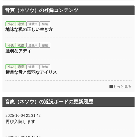
音爽（ネソウ）の登録コンテンツ
小説
恋愛
連載中
短編
地味な私の正しい生き方
小説
恋愛
連載中
短編
脆弱なアディ
小説
恋愛
連載中
短編
横暴な母と気弱なアイリス
もっと見る
音爽（ネソウ）の近況ボードの更新履歴
2025-10-04 21:31:42
再び入院します