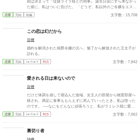
由は決まって『従妹ライラ様との用事』 誕生日会にすら来なかっ
た彼に、私はついに告げた。 「どうぞ、私以外のご令嬢をエスコ
ートするなり、お出かけするなり、関係を持つなり、お好きにな
文字数：15,708
恋愛
完結
短編
さって下さい。私は一切気にしませんわ」 二人の想いは、重なり
合えるのだろうか …… ※他のサイトにも公開しています。
この恋は幻だから
豆狸
婚約を解消された侯爵令嬢の元へ、魅了から解放された王太子が
訪れる。
文字数：7,842
恋愛
完結
ｼｮｰﾄｼｮｰﾄ
R15
愛される日は来ないので
豆狸
だけど体調を崩して寝込んだ途端、女主人の部屋から物置部屋へ
移され、満足に食事ももらえずに死んでいったとき、私は悟った
のです。 ──なにをどんなに頑張ろうと、私がラミレス様に愛さ
れる日は来ないのだと。
文字数：7,062
恋愛
完結
ｼｮｰﾄｼｮｰﾄ
R15
裏切り者
詩織