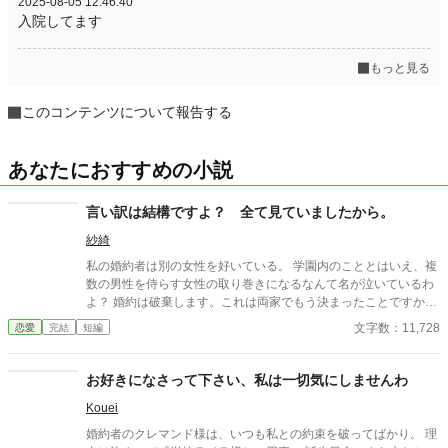
2025-08-05 12:46:40
入院してます
もっと見る
このコンテンツについて報告する
あなたにおすすめの小説
言い訳は結構ですよ？ 全て見ていましたから。
紗綺
私の婚約者は別の女性を好いている。 学園内のこととはいえ、複
数の男性を侍らす女性の取り巻きになるなんて名が泣いているわ
よ？ 婚約は破棄します。これは両家でもう決まったことですか
ら。 邪魔な婚約者をサクッと婚約破棄して、かねてから用意して
文字数：11,728
恋愛
完結
短編
いた相手と婚約を結びます。 新しい婚約者は私にとって理想の相
手。 私の邪魔をしないという点が素晴らしい。 でもべた惚れして
たとか聞いてないわ。 都合の良い相手でいいなんて……、おかし
お好きになさって下さい、私は一切気にしませんわ
な人ね。 ◆本編 5話 ◆番外編 2話 番外編1話はちょっと暗
Kouei
めのお話です。 入学初日の婚約破棄～の原型はこんな感じでし
た。 もったいないのでこちらも投稿してしまいます。 また少し違
婚約者のクレマンド様は、いつも私との約束を破ってばかり。 理
う男装（？）令嬢を楽しんでもらえたら嬉しいです。