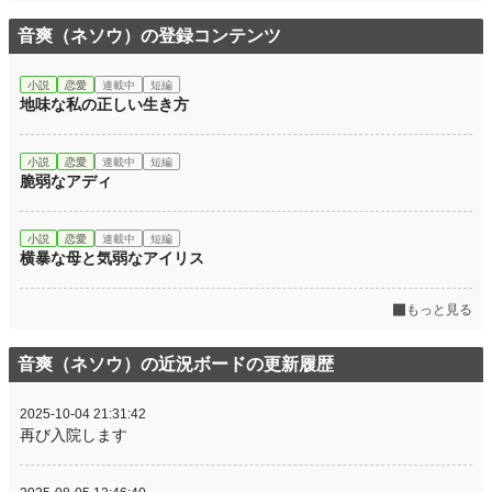
音爽（ネソウ）の登録コンテンツ
小説
恋愛
連載中
短編
地味な私の正しい生き方
小説
恋愛
連載中
短編
脆弱なアディ
小説
恋愛
連載中
短編
横暴な母と気弱なアイリス
もっと見る
音爽（ネソウ）の近況ボードの更新履歴
2025-10-04 21:31:42
再び入院します