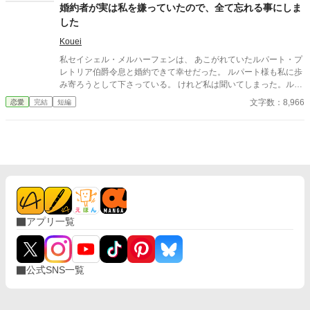
婚約者が実は私を嫌っていたので、全て忘れる事にしま
した
Kouei
私セイシェル・メルハーフェンは、 あこがれていたルパート・プ
レトリア伯爵令息と婚約できて幸せだった。 ルパート様も私に歩
み寄ろうとして下さっている。 けれど私は聞いてしまった。ルパ
ート様の本音を。 『我慢するしかない』 『彼女といると疲れる』
文字数：8,966
恋愛
完結
短編
私はルパート様に嫌われていたの？ 本当は厭わしく思っていた
の？ だから私は決めました。 あなたを忘れようと… ※この作品
は、他投稿サイトにも公開しています。
アプリ一覧
公式SNS一覧