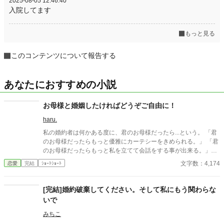
2025-08-05 12:46:40
入院してます
もっと見る
このコンテンツについて報告する
あなたにおすすめの小説
お母様と婚姻したければどうぞご自由に！
haru.
私の婚約者は何かある度に、君のお母様だったら...という。 「君
のお母様だったらもっと優雅にカーテシーをきめられる。」 「君
のお母様だったらもっと私を立てて会話をする事が出来る。」
「君のお母様だったらそんな引きつった笑顔はしない。...見苦し
文字数：4,174
恋愛
完結
ｼｮｰﾄｼｮｰﾄ
い。」 会う度に何度も何度も繰り返し言われる言葉。 それも家族
や友人の前でさえも... 家族からは申し訳なさそうに憐れまれ、友
人からは自分の婚約者の方がマシだと同情された。 「何故私の婚
[完結]婚約破棄してください。そして私にもう関わらな
約者は君なのだろう。君のお母様だったらどれ程良かっただろう
いで
か！」 吐き捨てるように言われた言葉。 そして平気な振りをして
我慢していた私の心が崩壊した。 そこまで言うのなら婚約止めて
みちこ
あげるわよ。 そんなにお母様が良かったらお母様を口説いて婚姻