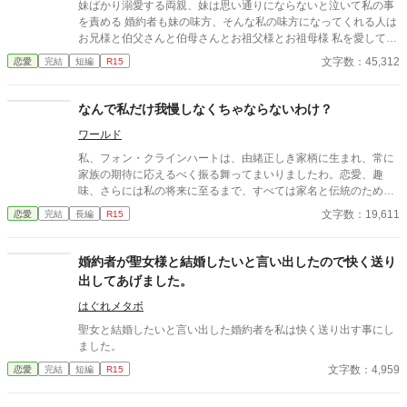
妹ばかり溺愛する両親、妹は思い通りにならないと泣いて私の事
でもなんでも好きにしたら！
を責める 婚約者も妹の味方、そんな私の味方になってくれる人は
お兄様と伯父さんと伯母さんとお祖父様とお祖母様 私を愛してく
れる人の為にももう自由になります
文字数：45,312
恋愛
完結
短編
R15
なんで私だけ我慢しなくちゃならないわけ？
ワールド
私、フォン・クラインハートは、由緒正しき家柄に生まれ、常に
家族の期待に応えるべく振る舞ってまいりましたわ。恋愛、趣
味、さらには私の将来に至るまで、すべては家名と伝統のため。
しかし、これ以上、我慢するのは終わりにしようと決意いたしま
文字数：19,611
恋愛
完結
長編
R15
したわ。 だってなんで私だけ我慢しなくちゃいけないと思ったん
ですもの。 これからは好き勝手やらせてもらいますわ。
婚約者が聖女様と結婚したいと言い出したので快く送り
出してあげました。
はぐれメタボ
聖女と結婚したいと言い出した婚約者を私は快く送り出す事にし
ました。
文字数：4,959
恋愛
完結
短編
R15