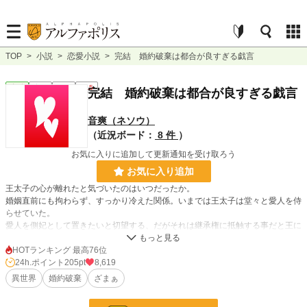
TOP
>
小説
>
恋愛小説
>
完結 婚約破棄は都合が良すぎる戯言
恋愛
完結
短編
R15
完結 婚約破棄は都合が良すぎる戯言
音爽（ネソウ）
（近況ボード：
8 件
）
お気に入りに追加して更新通知を受け取ろう
お気に入り追加
王太子の心が離れたと気づいたのはいつだったか。
婚姻直前にも拘わらず、すっかり冷えた関係。いまでは王太子は堂々と愛人を侍
らせていた。
愛人を側妃として置きたいと切望する、だがそれは継承権に抵触する事だと王に
叱責され叶わない。
絶望した彼は「いっそのこと市井に下ってしまおうか」と思い悩む……
HOTランキング 最高76位
24h.ポイント
205pt
8,619
異世界
婚約破棄
ざまぁ
小説
6,765 位 / 228,623 件
恋愛
3,071 位 / 66,321 件