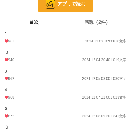
アプリで読む
お気に入り
428
24h.ポイント
205 pt
目次
感想（2件）
文字数
10,015
1
更新日時
2024.12.14 10:45
961
2024.12.03 10:00
810文字
初回公開日時
2024.12.03 10:00
２
初回完結日時
940
2024.12.14 10:47
2024.12.04 20:40
1,019文字
週間ポイント
1,488 pt (6,440 位)
3
962
2024.12.05 08:00
1,030文字
月間ポイント
9,643 pt (4,660 位)
4
年間ポイント
147,589 pt (4,216 位)
968
2024.12.07 12:00
1,023文字
累計ポイント
529,426 pt (9,962 位)
5
872
2024.12.08 09:30
1,241文字
６