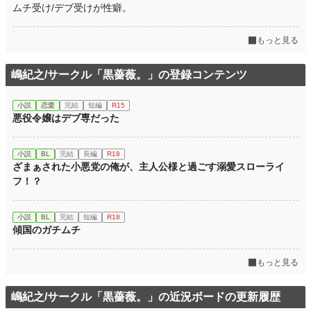
ムチ受け/デブ受けが性癖。
週間ポイント
49 pt (46,319 位)
もっと見る
月間ポイント
140 pt (58,597 位)
年間ポイント
5,109 pt (45,473 位)
嶋紀之/サークル「黒薔薇。」の登録コンテンツ
累計ポイント
46,630 pt (46,273 位)
小説
恋愛
完結
短編
R15
悪役令嬢はデブ専だった
小説
BL
完結
長編
R18
ざまぁされた小悪党の俺が、主人公様と過ごす溺愛スローライ
フ！？
小説
BL
完結
短編
R18
傾国のガチムチ
もっと見る
嶋紀之/サークル「黒薔薇。」の近況ボードの更新履歴