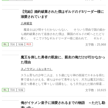
しています）
【完結】婚約破棄された僕はギルドのドSリーダー様に
溺愛されています
八神紫音
魔道士はひ弱そうだからいらない。 そういう理由で国の姫か
ら婚約破棄されて追放された僕は、隣国のギルドの町へとたどり
着く。 そこでドSなギルドリーダー様に拾われて、 ギルドの
みんなに可愛いとちやほやされることに……。
文字数：25,968
BL
完結
短編
R15
魔王を倒した勇者の凱旋に、親友の俺だけが行かなかっ
た理由
スノウマン（ユッキー）
スラム育ちの少年二人は、１５歳になり神の祝福でスキルを得た
事で道をたがえる。彼らはやがて青年となり、片方は魔王討伐に
旅立つ勇者として華々しい活躍をし、もう片方はただ彼の帰還を
待つ相変わらずスラム暮らしの存在となる。 これは何も持たない
文字数：10,615
BL
完結
短編
青年がただ勇者の帰りを待つ日常を描いた作品です。 無自覚両片
想いの勇者×親友。 読了後、もう一度だけ読み直して頂けると何
か見える世界が変わるかもしれません。
俺がイケメン皇子に溺愛されるまでの物語 ～ただし勘
違い中～