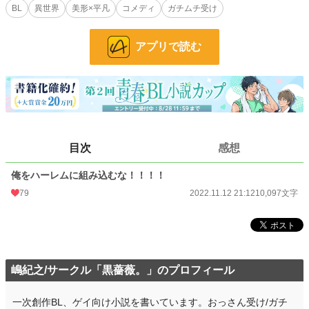
それに気づいていないことだ。イケメン勇者が女の子にチヤホヤされているさま
BL
異世界
美形×平凡
コメディ
ガチムチ受け
は、相手がイケメンすぎて嫉妬の対象でこそないものの、モテない男子にとって
は目に毒なのである。
しかしある日、アレクはユウリに二人きりで呼び出され、告白されてしま
アプリで読む
い……！？
たまには健全な全年齢向けBLを書いてみたくてできた話です。一応、付き合い
出す前の両片思いカップルコメディー仕立て……のつもり。他の仲間たちが勇者
に言い寄る描写があります。
小説
37,189 位 / 228,623 件
目次
感想
BL
9,962 位 / 31,393 件
俺をハーレムに組み込むな！！！！
お気に入り
72
79
2022.11.12 21:12
10,097文字
24h.ポイント
7 pt
文字数
10,097
更新日時
2022.11.12 21:12
嶋紀之/サークル「黒薔薇。」のプロフィール
初回公開日時
2022.11.12 21:12
一次創作BL、ゲイ向け小説を書いています。おっさん受け/ガチ
初回完結日時
2022.11.12 21:12