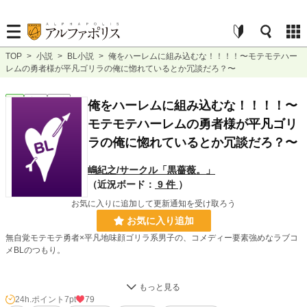
TOP
>
小説
>
BL小説
>
俺をハーレムに組み込むな！！！！〜モテモテハー
レムの勇者様が平凡ゴリラの俺に惚れているとか冗談だろ？〜
BL
完結
短編
俺をハーレムに組み込むな！！！！〜
モテモテハーレムの勇者様が平凡ゴリ
ラの俺に惚れているとか冗談だろ？〜
嶋紀之/サークル「黒薔薇。」
（近況ボード：
9 件
）
お気に入りに追加して更新通知を受け取ろう
お気に入り追加
無自覚モテモテ勇者×平凡地味顔ゴリラ系男子の、コメディー要素強めなラブコ
メBLのつもり。
勇者ユウリと共に旅する仲間の一人である青年、アレクには悩みがあった。それ
は自分を除くパーティーメンバーが勇者にベタ惚れかつ、鈍感な勇者がさっぱり
24h.ポイント
7pt
79