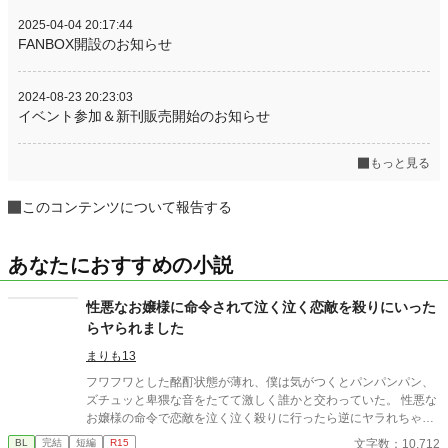
2025-04-04 20:17:44
FANBOX開設のお知らせ
2024-08-23 20:23:03
イベント参加＆新刊販売開始のお知らせ
もっと見る
このコンテンツについて報告する
あなたにおすすめの小説
性悪なお嬢様に命令されて泣く泣く恋敵を殺りにいった
らヤられました
まりも13
フワフワとした酩酊状態が薄れ、僕は気がつくとパンパンパン、
ズチュッと卑猥な音をたてて激しく誰かと交わっていた。 性悪な
お嬢様の命令で恋敵を泣く泣く殺りに行ったら逆にヤラれちゃっ
た、ちょっとアホな子の話です。 （ムーンライトノベルにも掲載
文字数：10,712
BL
完結
短編
R15