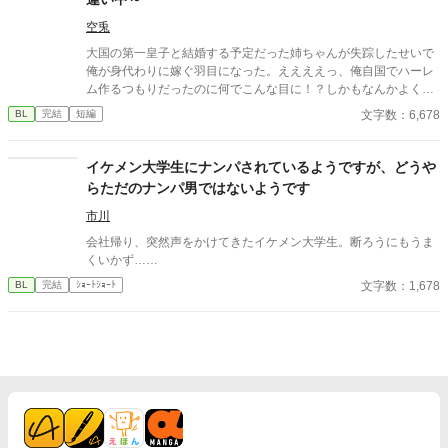
空兎
大国の第一皇子と結婚する予定だった姉ちゃんが失踪したせいで
俺が身代わりに嫁ぐ羽目になった。ええええっ、俺自国でハーレ
ム作るつもりだったのに何でこんな目に！？しかもなんかよくわ
からんが皇子にめっちゃ嫌われているんですけど！？このままだ
文字数：6,678
BL
完結
短編
と自国の存続が危なそうなので仕方なしにチートスキル使いなが
らラザール帝国で自分の有用性アピールして人間関係を築いてい
るんだけどその度に皇子が不機嫌になります。なにこれめんど
イケメン大学生にナンパされているようですが、どうや
い。
らただのナンパ男ではないようです
市川
会社帰り、突然声をかけてきたイケメン大学生。断ろうにもうま
くいかず……
文字数：1,678
BL
完結
ｼｮｰﾄｼｮｰﾄ