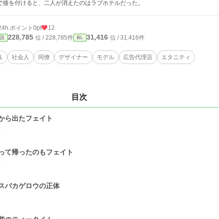
で後を付けると、二人が消えたのはラブホテルだった。
24h.ポイント
0pt
12
228,785
31,416
位 / 228,785件
位 / 31,416件
説
BL
L
社会人
同僚
デザイナー
モデル
広告代理店
エタニティ
目次
から出たフェイト
0
って帰ったのもフェイト
0
スバカゲロウの正体
1