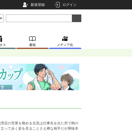
新規登録
ログイン
ネス
書籍
メディア化
代理店の営業を務める北見は仕事先を出た所で柄の
、立って歩く姿を見ることさえ稀な相手だが興味本