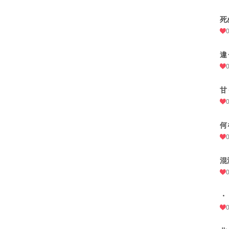
死
違
甘
何
混
・