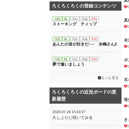
真
ろくろくろくの登録コンテンツ
小説
BL
完結
長編
R18
真
ストーキング ティップ
小説
BL
完結
長編
R18
未
あんたの首が好きだ── 水嶋さん2
小説
BL
完結
長編
R18
ボ
夢で逢いましょう
もっと見る
耳
ろくろくろくの近況ボードの更
新履歴
塔
2020-07-26 15:43:27
久しぶりに呟いてみる
き