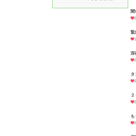
聞
緊
深
タ
２
も