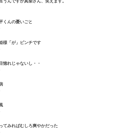
言うんですか真柴さん、笑えます。
0
平くんの憂いごと
0
姫様「が」ピンチです
0
目惚れじゃないし・・
0
病
0
風
0
ってみればむしろ爽やかだった
0