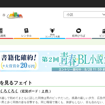
Web
稿漫画
レンタル
絵本ひろば
ビジ
コンテンツ大賞
を見るフェイト
くろくろく
（近況ボード：
2 件
）
年越しで初めてまともに話した同僚は男のビッチだった。残暑の厳しい夕方、広告
い男と歩く同僚の姿を目撃する。同じ職場で働くも、挨拶もしない、目も合わない