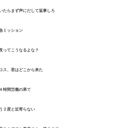
いたらまず声にだして返事しろ
0
急ミッション
1
夜ってこうなるよな？
0
コス、君はどこから来た
0
４時間労働の果て
0
う２度と近寄らない
0