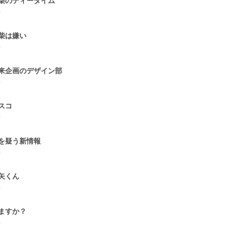
柴のティータイム
0
柴は嫌い
0
来企画のデザイン部
0
スコ
0
を疑う新情報
0
矢くん
0
ますか？
0