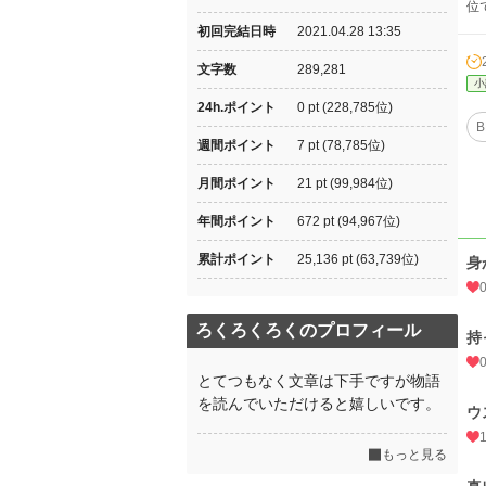
位
初回完結日時
2021.04.28 13:35
文字数
289,281
小
24h.ポイント
0 pt (228,785位)
B
週間ポイント
7 pt (78,785位)
月間ポイント
21 pt (99,984位)
年間ポイント
672 pt (94,967位)
累計ポイント
25,136 pt (63,739位)
身
ろくろくろくのプロフィール
持
とてつもなく文章は下手ですが物語
を読んでいただけると嬉しいです。
ウ
もっと見る