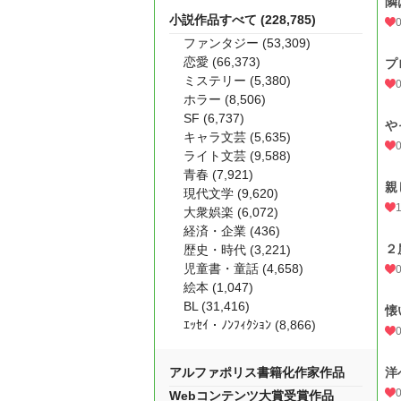
隣
小説作品すべて (228,785)
ファンタジー (53,309)
恋愛 (66,373)
プ
ミステリー (5,380)
ホラー (8,506)
SF (6,737)
や
キャラ文芸 (5,635)
ライト文芸 (9,588)
青春 (7,921)
親
現代文学 (9,620)
大衆娯楽 (6,072)
経済・企業 (436)
２
歴史・時代 (3,221)
児童書・童話 (4,658)
絵本 (1,047)
BL (31,416)
懐
ｴｯｾｲ・ﾉﾝﾌｨｸｼｮﾝ (8,866)
アルファポリス書籍化作家作品
洋
Webコンテンツ大賞受賞作品