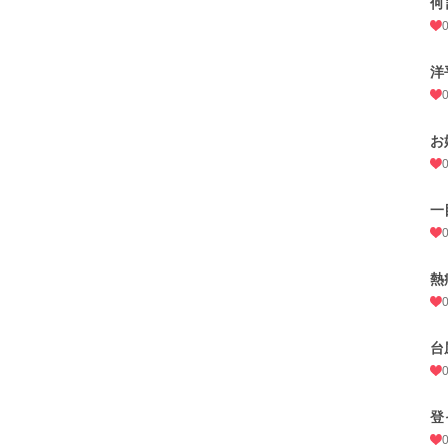
何
洋
お
一
熱
台
登