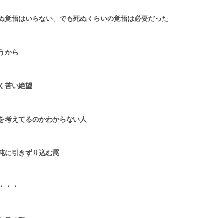
ぬ覚悟はいらない、でも死ぬくらいの覚悟は必要だった
0
うから
0
く苦い絶望
0
を考えてるのかわからない人
0
沌に引きずり込む罠
0
・・・
0