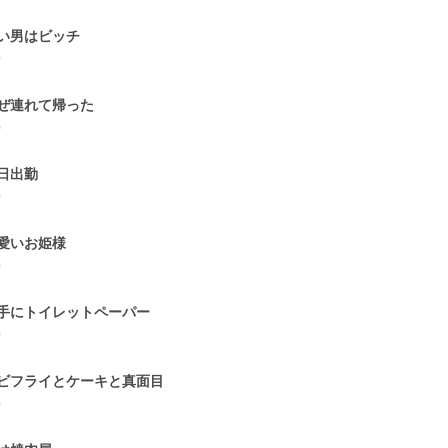
い男はビッチ
0
ぜ連れて帰った
0
日出勤
0
愛いお姫様
0
手にトイレットペーパー
0
ビフライとケーキと真面目
0