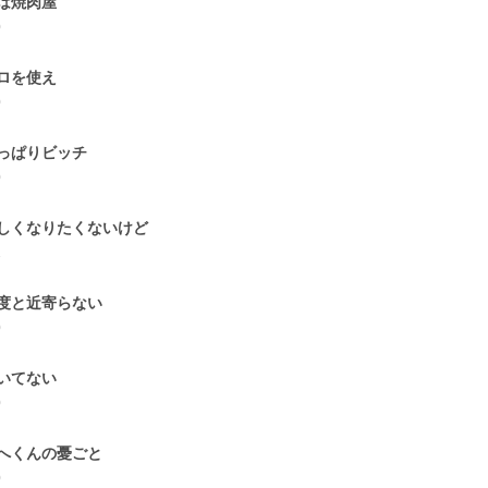
は焼肉屋
0
ロを使え
0
っぱりビッチ
0
しくなりたくないけど
1
度と近寄らない
0
いてない
0
へくんの憂ごと
0