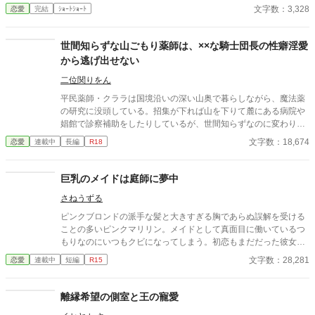
文字数：3,328
恋愛
完結
ｼｮｰﾄｼｮｰﾄ
世間知らずな山ごもり薬師は、××な騎士団長の性癖淫愛
から逃げ出せない
二位関りをん
平民薬師・クララは国境沿いの深い山奥で暮らしながら、魔法薬
の研究に没頭している。招集が下れば山を下りて麓にある病院や
娼館で診察補助をしたりしているが、世間知らずなのに変わりは
ない。 ある日、山の中で倒れている男性を発見。彼はなんと騎士
文字数：18,674
恋愛
連載中
長編
R18
団長・レイルドで女嫌いの噂を持つ人物だった。 当然女嫌いの噂
なんて知らないクララは良心に従い彼を助け、治療を施す。 だ
が、レイルドには隠している秘密……性癖があった。 ――君の××
巨乳のメイドは庭師に夢中
××、触らせてもらえないだろうか？
さねうずる
ピンクブロンドの派手な髪と大きすぎる胸であらぬ誤解を受ける
ことの多いピンクマリリン。メイドとして真面目に働いているつ
もりなのにいつもクビになってしまう。初恋もまだだった彼女が
やっとの思いで雇ってもらえたお屋敷にいたのは、大きくて無口
文字数：28,281
恋愛
連載中
短編
R15
な庭師のエバンスさん。彼のことが気になる彼女は、、、、
離縁希望の側室と王の寵愛