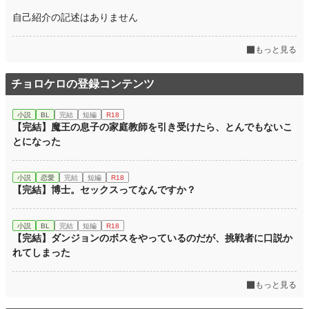
自己紹介の記述はありません
もっと見る
チョロケロの登録コンテンツ
小説
BL
完結
短編
R18
【完結】魔王の息子の家庭教師を引き受けたら、とんでもないこ
とになった
小説
恋愛
完結
短編
R18
【完結】博士。セックスってなんですか？
小説
BL
完結
短編
R18
【完結】ダンジョンのボスをやっているのだが、挑戦者に口説か
れてしまった
もっと見る