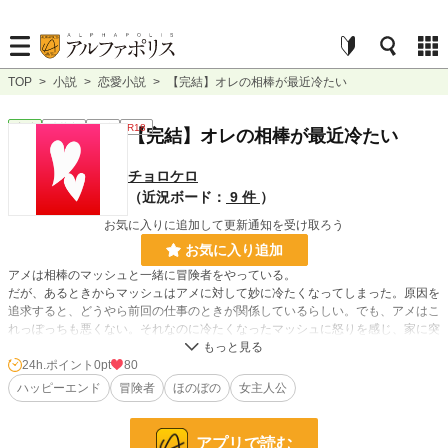
TOP
>
小説
>
恋愛小説
>
【完結】オレの相棒が最近冷たい
恋愛
連載中
短編
R18
【完結】オレの相棒が最近冷たい
チョロケロ
（近況ボード：
9 件
）
お気に入りに追加して更新通知を受け取ろう
お気に入り追加
アメは相棒のマッシュと一緒に冒険者をやっている。
だが、あるときからマッシュはアメに対して妙に冷たくなってしまった。原因を
追求すると、どうやら前回の仕事のときが関係しているらしい。でも、アメはこ
れっぽっちも悪くない。それなのに冷たくなったマッシュに怒りを感じ、家に突
撃してしまうのであった。
※一人称オレですが、女の子です。
24h.ポイント
0pt
80
※ムーンライトノベルズさまでも投稿しています。
ハッピーエンド
冒険者
ほのぼの
女主人公
宜しくお願いします。
アプリで読む
小説
228,779 位 / 228,779 件