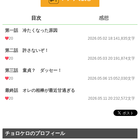
恋愛
66,370 位 / 66,370 件
目次
感想
お気に入り
3
第一話 冷たくなった原因
24h.ポイント
0 pt
20
2026.05.02 18:14
1,835文字
文字数
8,311
第二話 許さないぞ！
更新日時
2026.05.11 20:23
20
2026.05.03 20:19
1,874文字
初回公開日時
2026.05.02 18:14
第三話 童貞？ ダッセー！
週間ポイント
28 pt (56,925 位)
20
2026.05.06 15:05
2,030文字
月間ポイント
119 pt (62,205 位)
最終話 オレの相棒が最近甘過ぎる
年間ポイント
1,961 pt (67,722 位)
20
2026.05.11 20:23
2,572文字
累計ポイント
1,982 pt (166,124 位)
チョロケロのプロフィール