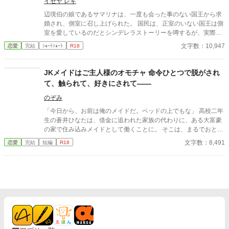
イセヤ レキ
辺境伯の娘であるサマリナは、一度も会った事のない国王から求
婚され、側室に召し上げられた。 国民は、正室のいない国王は側
室を愛しているのだとシンデレラストーリーを噂するが、実際の
扱われ方は酷いものである。 いつか離縁してくれるに違いない、
文字数：10,947
恋愛
完結
ｼｮｰﾄｼｮｰﾄ
R18
と願いながらサマリナは暇な後宮生活を、唯一相手になってくれ
る守護騎士の幼なじみと過ごすのだが──？ ※ストーリー構成
上、ヒーロー以外との絡みあります。 シリアス／ ほのぼの ／幼
JKメイドはご主人様のオモチャ 命令ひとつで脱がされ
なじみ ／ヒロインが男前／ 一途／ 騎士／ 王／ ハッピーエンド／
て、触られて、好きにされて――
ヒーロー以外との絡み
のぞみ
「今日から、お前は俺のメイドだ。ベッドの上でもな」 高校二年
生の蒼井ひなたは、借金に追われた家族の代わりに、ある大富豪
の家で住み込みメイドとして働くことに。 そこは、まるでおとぎ
話に出てきそうな大きな洋館。 でも、そこで待っていたのは、同
文字数：8,491
恋愛
完結
短編
R18
じ高校に通うちょっと有名な男の子――完璧だけど性格が超ドS
な御曹司、天城 蓮だった。 昼間は生徒会長、夜は…ご主人様？
しかも、彼の命令はちょっと普通じゃない。 「掃除だけじゃダメ
だろ？ ご主人様の癒しも、メイドの大事な仕事だろ？」 手を握
られるたび、耳元で囁かれるたび、心臓がバクバクする。 なの
に、ひなたの体はどんどん反応してしまって…。 怒ったり照れた
りしながらも、次第に蓮に惹かれていくひなた。 だけど、彼には
まだ知られていない秘密があって―― 「…ほんとは、ずっと前か
ら、私…」 ただのメイドなんかじゃ終わりたくない。 恋と欲望が