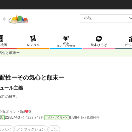
Web
稿漫画
レンタル
絵本ひろば
ビジ
コンテンツ大賞
気心と顛末ー
配性ーその気心と顛末ー
ュール主義
配性の日常。
24h.ポイント
0pt
0
228,743
8,864
位 / 228,743件
位 / 8,864件
説
ｴｯｾｲ・ﾉﾝﾌｨｸｼｮﾝ
エッセイ
ノンフィクション
日記