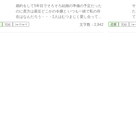
婚約をして5年目でそろそろ結婚の準備の予定だった
サ
のに貴方は最近どこかの令嬢と いつも一緒で私の存
た
在はなんだろう・・・2人はむつまじく愛し合ってい
るとみんなが言っている それなら私はもういいで
文字数：2,942
愛
完結
ｼｮｰﾄｼｮｰﾄ
恋愛
完結
ｼｮｰ
す・・・貴方なんて大嫌い