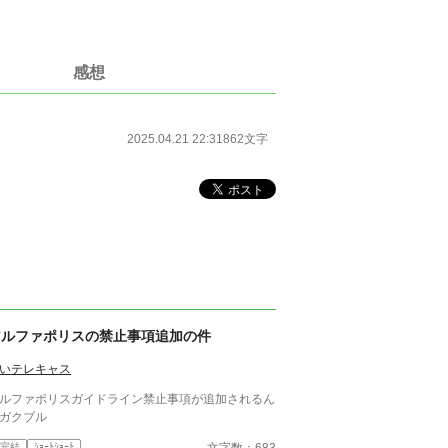
感想
2025.04.21 22:31
862文字
アルファポリスの禁止事項追加の件
いテレキャス
ルファポリスガイドライン禁止事項が追加されるん
ガクブル
文字数：683
完結
ｼｮｰﾄｼｮｰﾄ