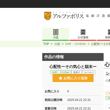
小説
公式漫画
投
TOP
>
小説
>
ｴｯｾｲ・ﾉﾝﾌｨｸｼｮﾝ
>
心配性ーその
作品の情報
心
心配性ーその気心と顛末ー
ｴｯｾｲ・ﾉﾝﾌｨｸｼｮﾝ
連載中
ｼｮｰﾄｼｮｰﾄ
シ
お気に入り追加
心
お気に入り
0
小
初回公開日時
2025.04.21 22:31
更新日時
2025.04.21 22:31