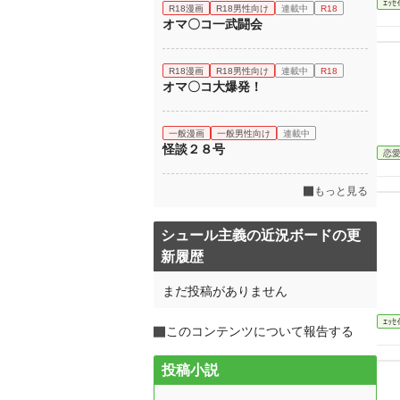
ｴｯｾ
R18漫画
R18男性向け
連載中
R18
オマ〇コ一武闘会
R18漫画
R18男性向け
連載中
R18
オマ〇コ大爆発！
一般漫画
一般男性向け
連載中
怪談２８号
恋
もっと見る
シュール主義の近況ボードの更
新履歴
まだ投稿がありません
ｴｯｾ
このコンテンツについて報告する
投稿小説