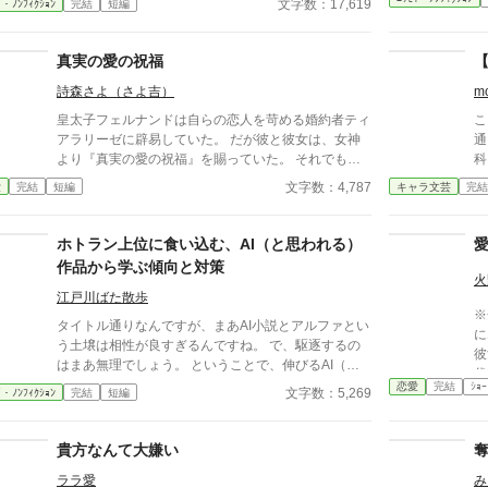
文字数：17,619
ｲ・ﾉﾝﾌｨｸｼｮﾝ
完結
短編
した。 なろう民のノウハウを結集した、AI小説のみ
わけかたです。 いただいたノウハウは随時更新中で
す。 アルファポリスの皆さま、アルファポリスのAI
真実の愛の祝福
小説汚染状況や、みわけかたなどコメントいただける
詩森さよ（さよ吉）
m
とありがたいです。 なお、いただいたノウハウは本
文に追記し、他サイトにも掲載します。本文に記載し
皇太子フェルナンドは自らの恋人を苛める婚約者ティ
こ
ないでほしい方は、コメント欄にその旨あわせて明記
アラリーゼに辟易していた。 だが彼と彼女は、女神
通う病院
してください。
より『真実の愛の祝福』を賜っていた。 それでも強
科
硬に婚約解消を願った彼は……。 カクヨム、小説家
色
文字数：4,787
愛
完結
短編
キャラ文芸
完結
になろうにも掲載。 筆者は体調不良なことも多く、
素な
コメントなどを受け取らない設定にしております。
です。 人物像な
どうぞよろしくお願いいたします。
想像
ホトラン上位に食い込む、AI（と思われる）
い
作品から学ぶ傾向と対策
知
火
だ
江戸川ばた散歩
※
タイトル通りなんですが、まあAI小説とアルファとい
に
う土壌は相性が良すぎるんですね。 で、駆逐するの
彼
はまあ無理でしょう。 ということで、伸びるAI（と
代
思われる）小説から傾向と、そして自筆系にも生かせ
恋愛
完結
ｼｮｰ
文字数：5,269
ｲ・ﾉﾝﾌｨｸｼｮﾝ
完結
短編
ること、そしてAIには無理なことに関して。
貴方なんて大嫌い
ララ愛
み