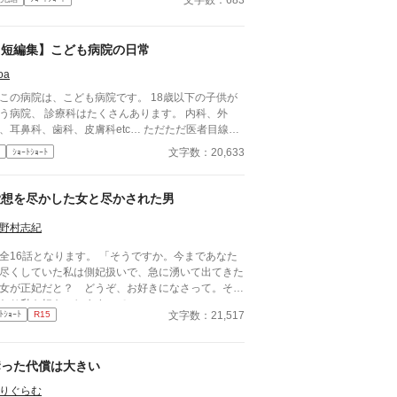
【短編集】こども病院の日常
oa
この病院は、こども病院です。 18歳以下の子供が
、 診療科はたくさんあります。 内科、外
、耳鼻科、歯科、皮膚科etc… ただただ医者目線で
々な病気を治療していくだけの小説です。 恋愛要
文字数：20,633
ｼｮｰﾄｼｮｰﾄ
どは一切ありません。 密着病院24時！的な感じ
どは表記していない為、読者様のご
にお任せします。 ※泣く表現、痛い表現など嫌
愛想を尽かした女と尽かされた男
な方は読むのをお控えください。 歯科以外の医療
識はそこまで詳しくないのですみませんがご了承く
野村志紀
さい。
全16話となります。 「そうですか。今まであなた
尽くしていた私は側妃扱いで、急に湧いて出てきた
女が正妃だと？ どうぞ、お好きになさって。その
わり私も好きにしますので」
文字数：21,517
ﾄｼｮｰﾄ
R15
奪った代償は大きい
りぐらむ