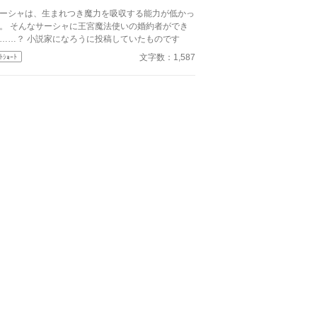
ーシャは、生まれつき魔力を吸収する能力が低かっ
。 そんなサーシャに王宮魔法使いの婚約者ができ
て……？ 小説家になろうに投稿していたものです
文字数：1,587
ﾄｼｮｰﾄ