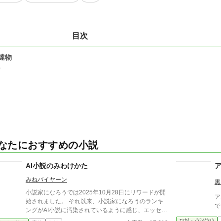
目次
達物
0
なたにおすすめの小説
AI小説のみわけかた
みねバイヤーン
黒
小説家になろうでは2025年10月28日にリワードが開
ア
始されました。 それ以来、小説家になろうのランキ
で
ングがAI小説に汚染されているように感じ、エッセイ
をなろうに投稿したところ、多数の反響をいただきま
ｴｯｾｲ・ﾉﾝﾌｨｸｼｮﾝ