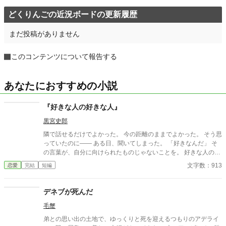
どくりんごの近況ボードの更新履歴
まだ投稿がありません
このコンテンツについて報告する
あなたにおすすめの小説
『好きな人の好きな人』
黒宮史郎
隣で話せるだけでよかった。 今の距離のままでよかった。 そう思
っていたのに―― ある日、聞いてしまった。 「好きなんだ」 そ
の言葉が、自分に向けられたものじゃないことを。 好きな人の好
きな人が、自分じゃない。 苦しくて、切なくて、それでも離れら
文字数：913
恋愛
完結
短編
れない。 これは、隣の席から始まった小さな恋の物語。
デネブが死んだ
毛蟹
弟との思い出の土地で、ゆっくりと死を迎えるつもりのアデライ