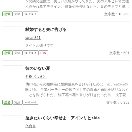
ンの隣の屋敷に、美しい夫婦がやってきた。 夫のアルビレオに強
く惹かれるアデライン。 嫉妬心を抑えながら、妻のデネブと親友
として接する。 アデラインは病弱のデネブを元気付けた。 原因と
文字数：10,260
恋愛
完結
ｼｮｰﾄｼｮｰﾄ
なる病も完治した。それなのに。 ある日、デネブが死んだ。 ふわ
っとしてます
離婚すると夫に告げる
tartan321
タイトル通りです
文字数：601
恋愛
完結
ｼｮｰﾄｼｮｰﾄ
R15
彼のいない夏
月樹《つき》
幼い頃からの婚約者に婚約破棄を告げられたのは、沈丁花の花の
咲く頃。 卒業パーティーの席で同じ年の義妹と婚約を結びなおす
ことを告げられた。 沈丁花の花の香りが好きだった彼。 沈丁花の
花言葉のようにずっと一緒にいられると思っていた。 母が生まれ
文字数：6,352
恋愛
完結
ｼｮｰﾄｼｮｰﾄ
た隣国に帰るように言われたけれど、例え一緒にいられなくて
も、私はあなたの国にいたかった。 だから王都から遠く離れた、
海の見える教会に入ることに決めた。 あなたがいなくても、いつ
泣きたいくらい幸せよ アインリヒside
も一緒に海辺を散歩した夏はやって来る。
仏白目