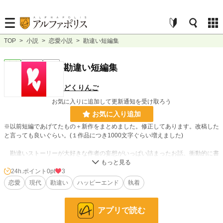
TOP
>
小説
>
恋愛小説
>
勘違い短編集
恋愛
連載中
短編
勘違い短編集
どくりんご
お気に入りに追加して更新通知を受け取ろう
お気に入り追加
※以前短編であげてたもの＋新作をまとめました。修正してあります。改稿した
と言っても良いぐらい。(１作品につき1000文字ぐらい増えました)
勘違いストーリーが大好きな作者の妄想がいっぱい詰まったお話。衝動的に書
いたやつを書き直して投稿します。
24h.ポイント
0pt
3
恋愛
現代
勘違い
ハッピーエンド
執着
小説
228,849 位 / 228,849 件
恋愛
66,374 位 / 66,374 件
アプリで読む
お気に入り
65