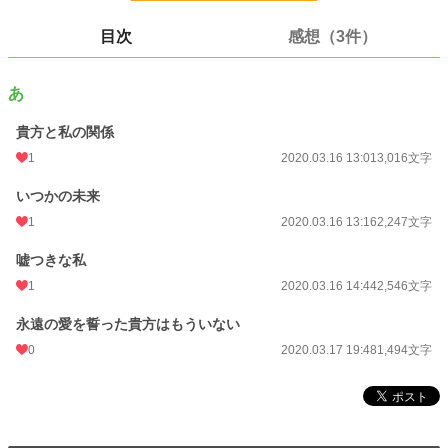
24h.ポイント
0 pt
目次
感想（3件）
文字数
9,303
あ
更新日時
2020.03.17 19:48
初回公開日時
貴方と私の関係
2020.03.16 13:01
1
2020.03.16 13:01
3,016文字
週間ポイント
70 pt (40,028 位)
いつかの未来
月間ポイント
203 pt (51,450 位)
1
2020.03.16 13:16
2,247文字
年間ポイント
2,605 pt (60,811 位)
嘘つきな私
累計ポイント
44,992 pt (47,197 位)
1
2020.03.16 14:44
2,546文字
永遠の愛を誓った貴方はもういない
0
2020.03.17 19:48
1,494文字