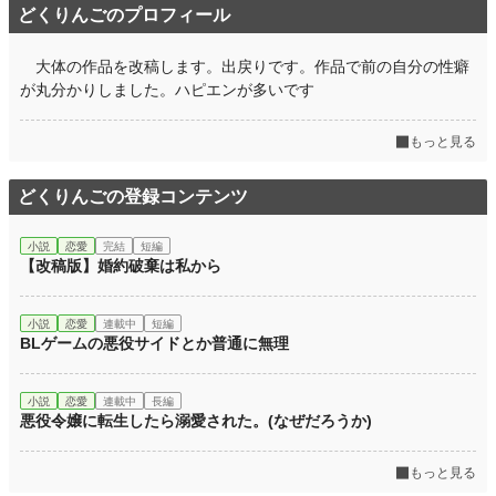
どくりんごのプロフィール
大体の作品を改稿します。出戻りです。作品で前の自分の性癖
が丸分かりしました。ハピエンが多いです
もっと見る
どくりんごの登録コンテンツ
小説
恋愛
完結
短編
【改稿版】婚約破棄は私から
小説
恋愛
連載中
短編
BLゲームの悪役サイドとか普通に無理
小説
恋愛
連載中
長編
悪役令嬢に転生したら溺愛された。(なぜだろうか)
もっと見る