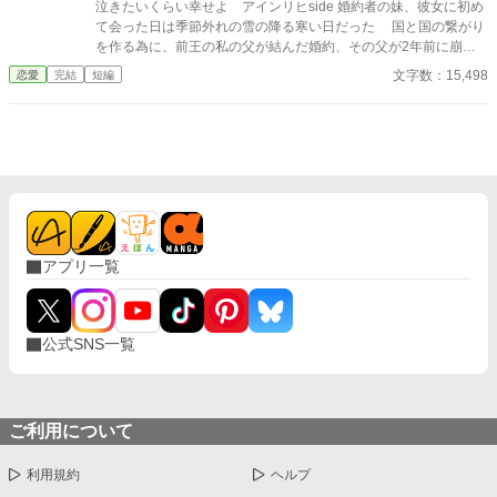
泣きたいくらい幸せよ アインリヒside 婚約者の妹、彼女に初め
て会った日は季節外れの雪の降る寒い日だった 国と国の繋がり
を作る為に、前王の私の父が結んだ婚約、その父が2年前に崩御
して今では私が国王になっている その婚約者が、私に会いに我が
文字数：15,498
恋愛
完結
短編
国にやってくる ＊作者ご都合主義の世界観でのフィクションで
す
アプリ一覧
公式SNS一覧
ご利用について
利用規約
ヘルプ