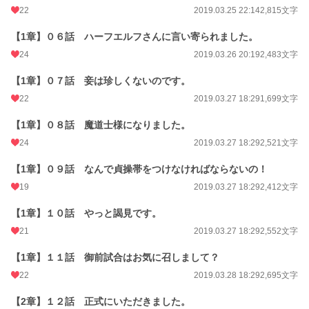
22
2019.03.25 22:14
2,815文字
小説
229,019 位 / 229,019 件
【1章】０６話 ハーフエルフさんに言い寄られました。
ファンタジー
53,358 位 / 53,358 件
24
2019.03.26 20:19
2,483文字
お気に入り
109
【1章】０７話 妾は珍しくないのです。
24h.ポイント
0 pt
22
2019.03.27 18:29
1,699文字
文字数
343,487
【1章】０８話 魔道士様になりました。
24
2019.03.27 18:29
2,521文字
更新日時
2020.10.07 00:10
初回公開日時
【1章】０９話 なんで貞操帯をつけなければならないの！
2019.03.25 22:14
19
2019.03.27 18:29
2,412文字
初回完結日時
2021.01.28 17:56
【1章】１０話 やっと謁見です。
週間ポイント
56 pt (43,374 位)
21
2019.03.27 18:29
2,552文字
月間ポイント
329 pt (41,888 位)
【1章】１１話 御前試合はお気に召しまして？
年間ポイント
3,199 pt (56,094 位)
22
2019.03.28 18:29
2,695文字
累計ポイント
89,827 pt (32,282 位)
【2章】１２話 正式にいただきました。