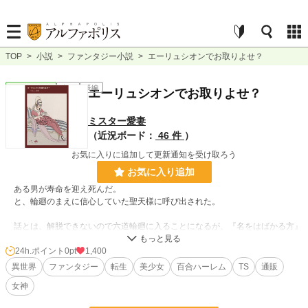
TOP
>
小説
>
ファンタジー小説
>
エーリュシオンでお取りよせ？
ファンタジー
完結
長編
エーリュシオンでお取りよせ？
ミスター愛妻
（近況ボード：
46 件
）
お気に入りに追加して更新通知を受け取ろう
お気に入り追加
ある男が寿命を迎え死んだ。
と、輪廻のまえに信心していた聖天様に呼び出された。
話とは、解脱できないので六道輪廻に入ることになるが、『名をはばかる方』
の御指図で、異世界に転移できるというのだ。
24h.ポイント
0pt
1,400
ＴＳと引き換えに不老不死、絶対不可侵の加護の上に、『お取り寄せ能力』と
異世界
ファンタジー
転生
美少女
百合ハーレム
TS
通販
いう変な能力までいただいた主人公。
女神
納得して転移した異世界は……