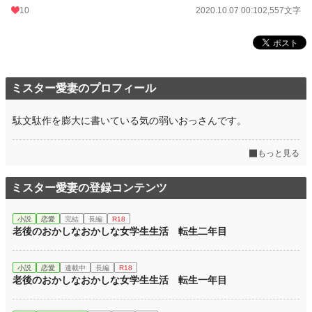
10
2020.10.07 00:10
2,557文字
ミスター愛妻のプロフィール
駄文駄作を膨大に書いている気の弱いおっさんです。
もっと見る
ミスター愛妻の登録コンテンツ
小説
恋愛
完結
長編
R18
老後のおかしなおかしな女学生生活 転生二年目
小説
恋愛
連載中
長編
R18
老後のおかしなおかしな女学生生活 転生一年目