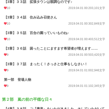
【3章】３３話 拡張タウンは順調なのです♪
10
2019.04.01 00:20
3,101文字
【3章】３４話 住み込み召使さん
10
2019.04.01 00:30
2,849文字
【3章】３５話 百合の園っていいものね♪
10
2019.04.01 00:40
3,512文字
【3章】３６話 困ったことにますます希望者が増えます……
9
2019.04.01 00:50
3,420文字
【3章】３７話 まったく！さっさと仕事をしなさい！
9
2019.04.01 01:00
2,946文字
第一部 登場人物
9
2019.04.01 01:10
2,345文字
第２部 嵐の前の平穏な日々
【4章】３８話 ご『褒美』をいただきました、そしていただいて