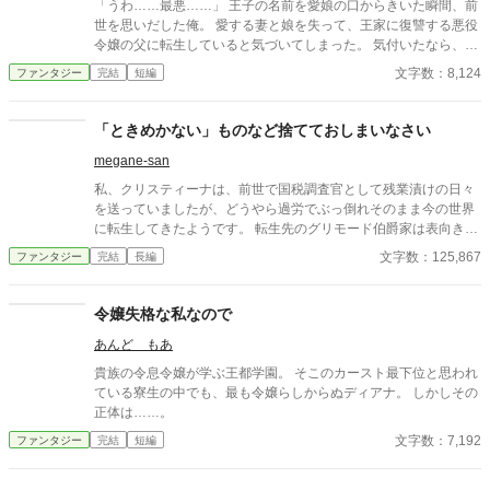
「うわ……最悪……」 王子の名前を愛娘の口からきいた瞬間、前
世を思いだした俺。 愛する妻と娘を失って、王家に復讐する悪役
令嬢の父に転生していると気づいてしまった。 気付いたなら、妻
と娘の死亡フラグは破壊するよ。 まだ二人とも生きてるからね。
文字数：8,124
ファンタジー
完結
短編
物語の通りになんて、させるか！ ※他サイトにも掲載中
「ときめかない」ものなど捨てておしまいなさい
megane-san
私、クリスティーナは、前世で国税調査官として残業漬けの日々
を送っていましたが、どうやら過労でぶっ倒れそのまま今の世界
に転生してきたようです。 転生先のグリモード伯爵家は表向きは
普通の商会を営んでおりますが裏では何やら諜報や暗部の仕事を
文字数：125,867
ファンタジー
完結
長編
しているらしく…。そんな表と裏の家業を手伝いながら、前世で
汚部屋生活をしていた私は、今世で断捨離に挑戦することにした
のですが、なんと断捨離中に光魔法が使えることが発覚！ 魔力が
令嬢失格な私なので
あることを国にバレないようにしながら、魔術師の最高峰である
あんど もあ
特級魔術師を目指します！
貴族の令息令嬢が学ぶ王都学園。 そこのカースト最下位と思われ
ている寮生の中でも、最も令嬢らしからぬディアナ。 しかしその
正体は……。
文字数：7,192
ファンタジー
完結
短編