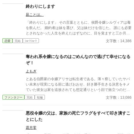
終わりにします
凪ことは。
「終わりにします」 その言葉とともに、侯爵令嬢シルヴィアは毒
を飲んだ。 婚約者は妹を選び、父は妹だけを信じた。 誰にも必要
とされなかった人生を終えたはずなのに、目を覚ますと三か月前
へと時間は巻き戻っていた。 もう、誰かに愛されるためだけに生
文字数：14,386
恋愛
完結
ｼｮｰﾄｼｮｰﾄ
きるのはやめよう。 そう決めた彼女は、静かに運命を書き換えて
いく。 これは、一度死んだ少女が、自分自身の人生を取り戻すた
めの物語。
奪われ系令嬢になるのはごめんなので逃げて幸せになる
ぞ！
よもぎ
とある伯爵家の令嬢アリサは転生者である。薄々察していたヤバ
い未来が現実になる前に逃げおおせ、好き勝手生きる決意をキメ
ていた彼女は家を追放されても想定通りという顔で旅立つのだっ
た。
文字数：13,086
ファンタジー
完結
短編
悪役令嬢の父は、家族の死亡フラグをすべて叩き潰すこ
とにした
霜月零