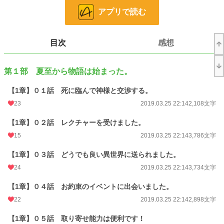
のんびりと憧れの『心静かな日々』を送るはずが……
アプリで読む
気が付けば異世界で通販生活、まんざらでもない日々だが……『心静かな
日々』はどうなるのか……こんなことでは聖天様に怒られそう……
目次
感想
本作は作者が別の表題で公開していた物を、追加修正させていただいたもので
す。その為に作品名もそぐわなくなり、今回『エーリュシオンでお取りよせ？』
といたしました。
第１部 夏至から物語は始まった。
作者の前作である『惑星エラムシリーズ』を踏まえておりますので、かなり似
【1章】０１話 死に臨んで神様と交渉する。
たようなところがあります。
前作はストーリーを重視しておりますが、これについては単なる異世界漫遊
23
2019.03.25 22:14
2,108文字
記、主人公はのほほんと日々を送る予定？ です。
【1章】０２話 レクチャーを受けました。
なにも考えず、筆に任せて書いております上に、作者は文章力も皆無です、句
15
2019.03.25 22:14
3,786文字
読点さえ定かではありません、作者、とてもメンタルが弱いのでそのあたりのご
批判はご勘弁くださいね。
【1章】０３話 どうでも良い異世界に送られました。
本作は随所に意味の無い蘊蓄や説明があります。かなりのヒンシュクを受けま
24
2019.03.25 22:14
3,734文字
したが、そのあたりの部分は読み飛ばしていただければ幸いです。
【1章】０４話 お約束のイベントに出会いました。
表紙はゲルダ・ヴィークナー 手で刺繍したフリル付のカーバディーンドレ
22
2019.03.25 22:14
2,898文字
ス
パブリックドメインの物です。
【1章】０５話 取り寄せ能力は便利です！