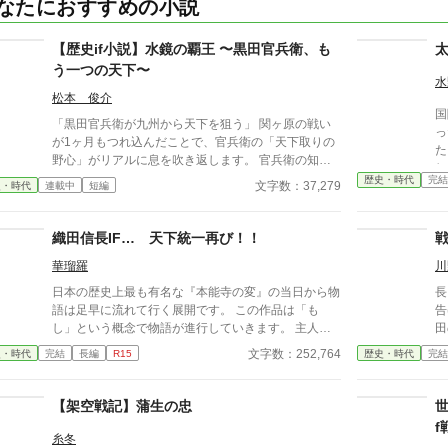
なたにおすすめの小説
【歴史if小説】水鏡の覇王 〜黒田官兵衛、も
う一つの天下〜
水
松本 俊介
国
「黒田官兵衛が九州から天下を狙う」 関ヶ原の戦い
っ
が1ヶ月もつれ込んだことで、官兵衛の「天下取りの
た
野心」がリアルに息を吹き返します。 官兵衛の知
し
略、加藤清正や島津との駆け引き、そして豊臣秀頼を
歴史・時代
完結
ハ
文字数：37,279
史・時代
連載中
短編
擁した「九州王国」の建国から徳川家康との決戦など
を
を歴史if小説としました。続きも掲載予定です。
協
織田信長IF… 天下統一再び！！
史
開中
華瑠羅
川
芽吹
日本の歴史上最も有名な『本能寺の変』の当日から物
長
ブ
語は足早に流れて行く展開です。 この作品は「も
告げる …はずだ
で
し」という概念で物語が進行していきます。 主人公
田
ス
【織田信長】が死んで、若返って蘇り再び活躍すると
果
「
文字数：252,764
史・時代
完結
長編
R15
歴史・時代
完結
いう作品です。 ※この物語はフィクションです。
序
こかに」 黒
か
史の分
大
ユ
【架空戦記】蒲生の忠
り
な
f
切
糸冬