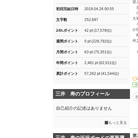
迎
女
初回完結日時
2019.04.26 00:55
だ
大
文字数
252,697
そ
が
24h.ポイント
42 pt (17,578位)
島
州
週間ポイント
0 pt (228,792位)
そ
月間ポイント
63 pt (75,351位)
年間ポイント
2,481 pt (62,011位)
累計ポイント
57,262 pt (41,544位)
小
三井 寿のプロフィール
自己紹介の記述はありません
もっと見る
第
三井 寿の近況ボードの更新履