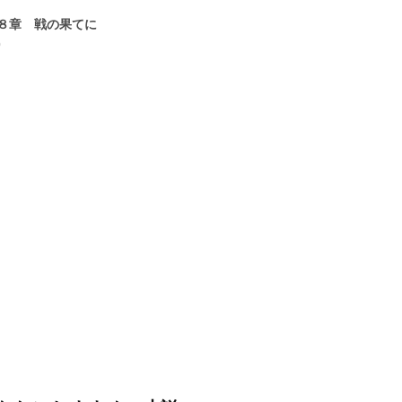
８章 戦の果てに
0