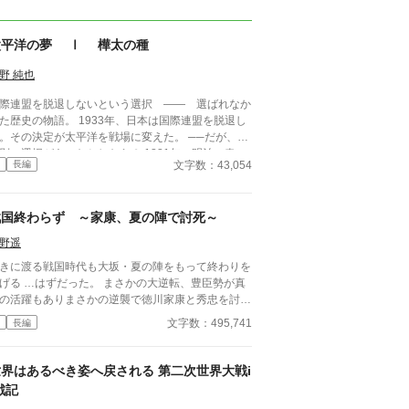
太平洋の夢 Ⅰ 樺太の種
野 純也
際連盟を脱退しないという選択 —— 選ばれなか
た歴史の物語。 1933年、日本は国際連盟を脱退し
。その決定が太平洋を戦場に変えた。 ──だが、も
別の選択があったとしたら？ 1881年、明治の春。
文字数：43,054
長編
ワイ国王カラカウアの来日で、伊藤博文が一粒の種
蒔いた。連盟でも同盟でもない、小さな「日布親善
定」。劇的でないことが本質の、しかし確かな種。
戦国終わらず ～家康、夏の陣で討死～
実と小説の比較、創作の裏話や最新情報はnoteで公
！ https://note.com/hal_miz 五十年後、その種が
野遥
こうとしていた。 一九二九年、雨のジュネー
きに渡る戦国時代も大坂・夏の陣をもって終わりを
。外務省書記官・黒瀬誠一郎は軍縮委員会の傍聴席
った。 まさかの大逆転、豊臣勢が真
、異質な女と出会う。ミリアム・カッツ──シオニ
の活躍もありまさかの逆襲で徳川家康と秀忠を討ち
ト連盟ジュネーブ支部。彼女の言葉は唐突だった。
たし、大坂の陣の勝者に。果たして彼らは新たな秩
私たちには土地が必要です。どこかに。本当に、ど
文字数：495,741
長編
を作ることができるのか？ 敗北した徳川勢も何と
瀬の口から思いがけず漏れた一語が、歴
巻き返しを図ろうとするが、徳川に臣従したはずの
岐点を生む。 「樺太」 架空歴史小説。 日本、
名達が新たな野心を抱き始める。 文治系藩主は頼
ダヤ人移民、太平洋の覇権──三つの糸が、選ばれ
世界はあるべき姿へ戻される 第二次世界大戦i
なし？ 暴れん坊藩主がまさかの活躍？ 参考情報一
かった二十世紀を織りなす。
戦記
なし、全てゼロから切り開く戦国ifストーリーが始