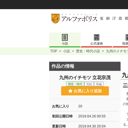
小説
公式漫画
投
TOP
>
小説
>
歴史・時代小説
>
九州のイチモ
作品の情報
九
九州のイチモツ 立花宗茂
歴史・時代
完結
長編
三
お気に入り追加
豊
義
の
お気に入り
20
下
初回公開日時
2019.04.26 00:55
大
る
更新日時
2019.04.30 20:04