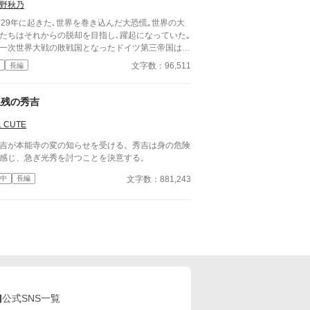
5～6予定です。 ※ノベルアップ＋と
野秋乃
クヨムにも掲載しています。
929年に起きた､世界を巻き込んだ大恐慌｡世界の大
たちはそれからの脱却を目指し､躍起になっていた｡
一次世界大戦の敗戦国となったドイツ第三帝国は多
の賠償金に加えて襲いかかる恐慌に国の存続の危機
文字数：96,511
長編
陥っていた｡援助の約束をしたアメリカは恐慌を理
に賠償金の支援を破棄｡フランスは､自らを救うため
支払いの延期は認めない姿勢を貫く｡ ドイツ第三帝
生残の秀吉
は自らの存続のために､世界に隠しながら軍備の拡
奔走することになる｡ また､極東の国大日本帝国｡
. CUTE
係の悪化の一途を辿る日米関係によって受ける経済
吉が本能寺の変の知らせを受ける。秀吉は身の危険
撃に苦しんでいた｡ その解決法として提案された
感じ、急ぎ光秀を討つことを決意する。
東亜共栄圏｡東南アジア諸国及び中国を含めた大経
圏､生存圏の構築に力を注ごうとしていた｡ この小
文字数：881,243
中
長編
は､ドイツ第三帝国と大日本帝国の2視点で進んでい
｡現代では有り得なかった様々なイフが含まれる｡そ
を楽しんで貰えたらと思う。 またこの小説はいか
る思想を賛美､賞賛するものでは無い｡ この小説は
代とは似て非なるもの｡登場人物は史実には沿わな
で悪しからず… 大日本帝国視点は都合上休止中
す。気分により再開するらもしれません。 【重
】 不定期更新｡超絶不定期更新です｡
公式SNS一覧