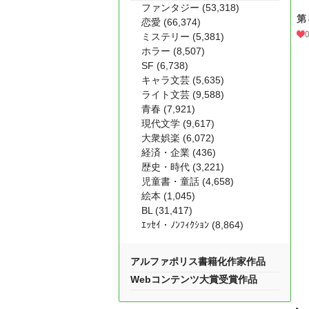
ファンタジー (53,318)
第
恋愛 (66,374)
ミステリー (5,381)
ホラー (8,507)
SF (6,738)
キャラ文芸 (5,635)
ライト文芸 (9,588)
青春 (7,921)
現代文学 (9,617)
大衆娯楽 (6,072)
経済・企業 (436)
歴史・時代 (3,221)
児童書・童話 (4,658)
絵本 (1,045)
BL (31,417)
ｴｯｾｲ・ﾉﾝﾌｨｸｼｮﾝ (8,864)
アルファポリス書籍化作家作品
Webコンテンツ大賞受賞作品