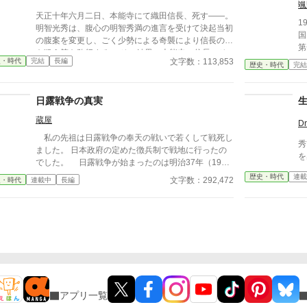
まる。 更新は週
颯
天正十年六月二日、本能寺にて織田信長、死す――。
カ
1
明智光秀は、腹心の明智秀満の進言を受けて決起当初
国
の腹案を変更し、ごく少勢による奇襲により信長の命
第
を狙う策を敢行する。 その結果、本能寺の信長、そ
額
文字数：113,853
史・時代
完結
長編
して妙覚寺の織田信忠は、抵抗の暇もなく首級を挙げ
歴史・時代
完結
に
られる。 両名の首級を四条河原にさらした光秀は、
由
織田政権の崩壊を満天下に明らかとし、畿内にて急速
に
日露戦争の真実
に地歩を固めていく。 一方、近江国日野の所領にい
国
た蒲生賦秀（のちの氏郷）は、信長の悲報を知るや、
蔵屋
張に
Dr
亡き信長の家族を伊勢国松ヶ島城の織田信雄の元に送
関
私の先祖は日露戦争の奉天の戦いで若くして戦死し
り届けるべく安土城に迎えに走る。 だが、瀬田の唐
秀
的打
ました。 日本政府の定めた徴兵制で戦地に行ったの
橋を無傷で確保した明智秀満の軍勢が安土城に急速に
を
大
でした。 日露戦争が始まったのは明治37年（190
迫ったため、女子供を連れての逃避行は不可能とな
済
4）2月6日でした。 帝政ロシアは清国の領土だった
る。 かくなる上は、戦うより他に道はなし。 信長の
歴史・時代
連載
文字数：292,472
史・時代
連載中
長編
説
中国東北部を事実上占領下に置き、さらに朝鮮半島、
遺した安土城を舞台に、若き闘将・蒲生賦秀の活躍が
く
日本海に勢力を伸ばそうとしていました。 日本は
始まる。
れ
これに対抗し開戦に至ったのです。 ほぼ同時に、日
な
本連合艦隊はロシア軍の拠点港である旅順に向かい、
現
ロシア軍の旅順艦隊の殲滅を目指すことになりまし
いの
た。 ロシア軍はヨーロッパに配備していたバルチ
で
ック艦隊を日本に派遣するべく準備を開始したので
要
す。 深い入り江に守られた旅順沿岸に設置された
強力な砲台のため日本の連合艦隊は、陸軍に陸上から
アプリ一覧
の旅順艦隊攻撃を要請したのでした。 この小説は