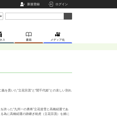
新規登録
ログイン
ネス
書籍
メディア化
義を貫いた”立花宗茂“と“誾千代姫”との哀しい別れ
誇った“九州一の勇将”立花道雪と高橋紹運であ
える為に高橋紹運の跡継ぎ統虎（立花宗茂）を婿に