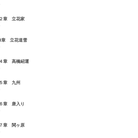
0
２章 立花家
0
3章 立花道雪
0
４章 高橋紹運
0
５章 九州
0
６章 唐入り
0
７章 関ヶ原
0