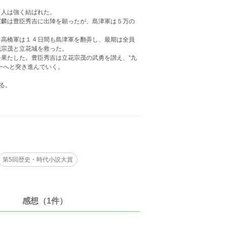
人は強く結ばれた。
麟は豊臣秀吉に出陣を願ったが、島津軍は５万の
高橋軍は１４日間も島津軍を翻弄し、最期は全員
花宗茂と立花城を救った。
果たした。豊臣秀吉は立花宗茂の武勇を讃え、“九
一へと突き進んでいく。
る。
第5回歴史・時代小説大賞
感想（1件）