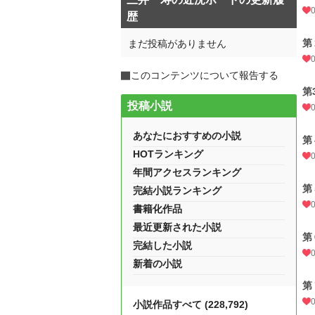
歴
第
まだ投稿がありません
このコンテンツについて報告する
第
投稿小説
あなたにおすすめの小説
第
HOTランキング
年間アクセスランキング
第
完結小説ランキング
書籍化作品
最近更新された小説
第
完結した小説
新着の小説
第
小説作品すべて (228,792)