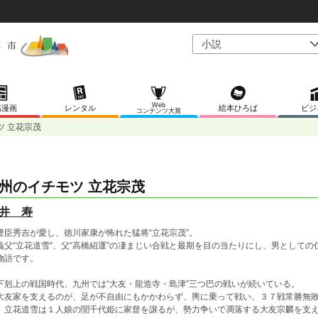
Web
稿漫画
レンタル
絵本ひろば
ビジ
コンテンツ大賞
ツ 立花宗茂
州のイチモツ 立花宗茂
井 寿
臣秀吉が愛し、徳川家康が怖れた猛将“立花宗茂”。
父“立花道雪”、父“高橋紹運”の凄まじい合戦と最期を目の当たりにし、男としての仁
物語です。
剋上の戦国時代、九州では“大友・龍造寺・島津”三つ巴の戦いが続いている。
友家を支えるのが、足が不自由にもかかわらず、輿に乗って戦い、３７戦常勝無敗を
。立花道雪は１人娘の誾千代姫に家督を譲るが、勢力争いで凋落する大友宗麟を支