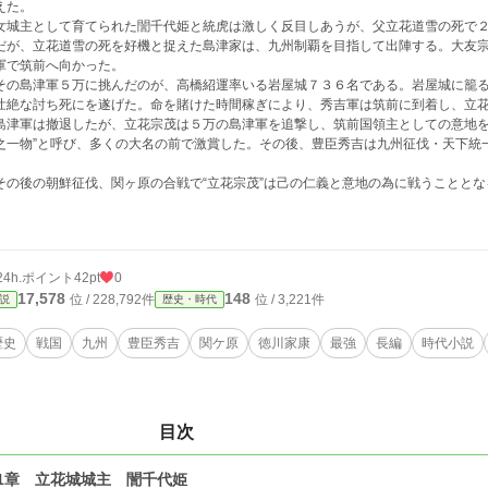
えた。
城主として育てられた誾千代姫と統虎は激しく反目しあうが、父立花道雪の死で２
が、立花道雪の死を好機と捉えた島津家は、九州制覇を目指して出陣する。大友宗
軍で筑前へ向かった。
の島津軍５万に挑んだのが、高橋紹運率いる岩屋城７３６名である。岩屋城に籠る
壮絶な討ち死にを遂げた。命を賭けた時間稼ぎにより、秀吉軍は筑前に到着し、立
津軍は撤退したが、立花宗茂は５万の島津軍を追撃し、筑前国領主としての意地を
之一物”と呼び、多くの大名の前で激賞した。その後、豊臣秀吉は九州征伐・天下統
の後の朝鮮征伐、関ヶ原の合戦で“立花宗茂”は己の仁義と意地の為に戦うこととな
24h.ポイント
42pt
0
17,578
148
位 / 228,792件
位 / 3,221件
説
歴史・時代
歴史
戦国
九州
豊臣秀吉
関ケ原
徳川家康
最強
長編
時代小説
目次
1章 立花城城主 誾千代姫