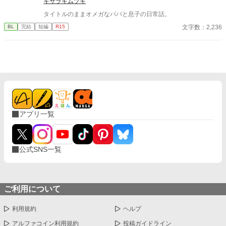
キサラギムツキ
タイトルのままオメガなパパと息子の日常話。
文字数：2,236
BL
完結
短編
R15
アプリ一覧
公式SNS一覧
ご利用について
利用規約
ヘルプ
アルファコイン利用規約
投稿ガイドライン