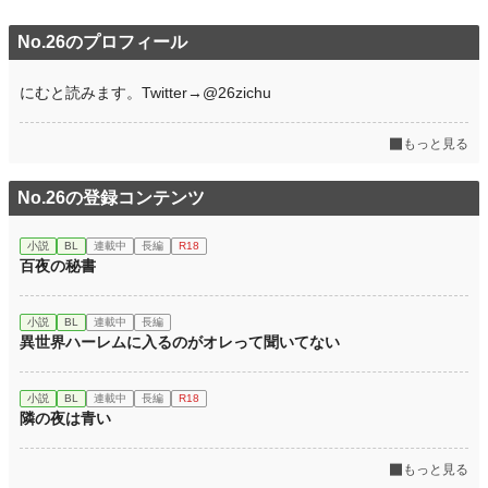
No.26のプロフィール
にむと読みます。Twitter→@26zichu
もっと見る
No.26の登録コンテンツ
小説
BL
連載中
長編
R18
百夜の秘書
小説
BL
連載中
長編
異世界ハーレムに入るのがオレって聞いてない
小説
BL
連載中
長編
R18
隣の夜は青い
もっと見る