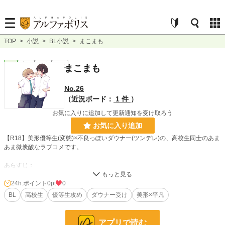
TOP
>
小説
>
BL小説
>
まこまも
BL
完結
長編
R18
まこまも
No.26
（近況ボード：
1 件
）
お気に入りに追加して更新通知を受け取ろう
お気に入り追加
【R18】美形優等生(変態)×不良っぽいダウナー(ツンデレ)の、高校生同士のあま
あま微炭酸なラブコメです。
あらすじ：
佐々野誠は容姿端麗の優等生で、学校皆の人気者。
しかし彼は同性愛者であり、それを誰にも言わず隠していた。
24h.ポイント
0pt
0
そんな中、クラスメイトになった須貝守に一目惚れしてしまい……！
BL
高校生
優等生攻め
ダウナー受け
美形×平凡
後半になるにつれ性描写が多くなります。
アプリで読む