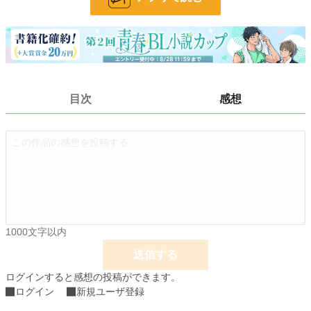
小説
228,589 位 / 228,589 件
BL
31,383 位 / 31,383 件
お気に入り
76
24h.ポイント
0 pt
目次
感想
文字数
59,981
更新日時
2023.03.05 02:20
初回公開日時
2020.08.01 01:18
初回完結日時
2020.09.09 18:13
週間ポイント
7 pt (78,785 位)
月間ポイント
63 pt (75,351 位)
1000文字以内
年間ポイント
1,262 pt (78,578 位)
送信する
ログインすると感想の投稿ができます。
累計ポイント
51,352 pt (43,948 位)
ログイン
新規ユーザ登録