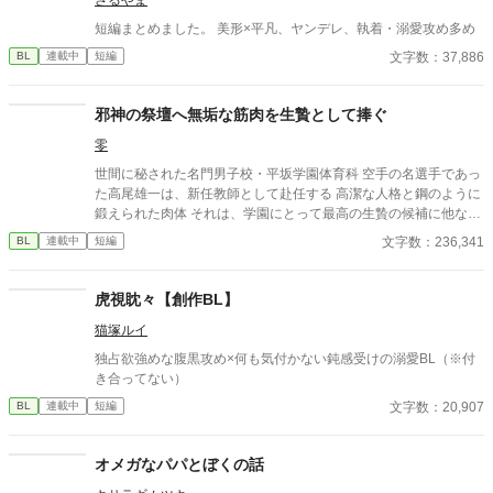
短編まとめました。 美形×平凡、ヤンデレ、執着・溺愛攻め多め
文字数：37,886
BL
連載中
短編
邪神の祭壇へ無垢な筋肉を生贄として捧ぐ
零
世間に秘された名門男子校・平坂学園体育科 空手の名選手であっ
た高尾雄一は、新任教師として赴任する 高潔な人格と鋼のように
鍛えられた肉体 それは、学園にとって最高の生贄の候補に他なら
なかった 至高の筋肉を持つ、精神を削られ意志をなくした青年を
文字数：236,341
BL
連載中
短編
太古の神に捧げるため、“水”、“風”、“土”の信奉者達が暗躍する 意
志をなくし筋肉の操り人形と化した“デク” 消える教師 山奥の男子
校で繰り広げられるダークファンタジー
虎視眈々【創作BL】
猫塚ルイ
独占欲強めな腹黒攻め×何も気付かない鈍感受けの溺愛BL（※付
き合ってない）
文字数：20,907
BL
連載中
短編
オメガなパパとぼくの話