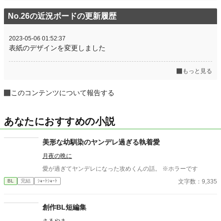
No.26の近況ボードの更新履歴
2023-05-06 01:52:37
表紙のデザインを変更しました
もっと見る
このコンテンツについて報告する
あなたにおすすめの小説
美形な幼馴染のヤンデレ過ぎる執着愛
月夜の晩に
愛が過ぎてヤンデレになった攻めくんの話。 ※ホラーです
文字数：9,335
BL
完結
ｼｮｰﾄｼｮｰﾄ
創作BL短編集
さるやま