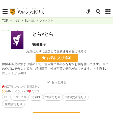
TOP
>
小説
>
BL小説
>
とら×とら
BL
完結
長編
R18
とら×とら
篠瀬白子
お気に入りに追加して更新通知を受け取ろう
お気に入り追加
獰猛不良兄の溜まり場の下で、無自覚平凡弟がなぜかお粥を作ってます。 ※こ
の作品は予告なく暴力、精神障害、性描写等の表現が出てきます。 ※創作BL小
説サイトから再録
小説
37,087 位 / 228,640 件
HOTランキング 最高38位
24h.ポイント
7pt
7,603
BL
9,917 位 / 31,392 件
BL
不良×平凡
兄弟BL
性描写あり
残酷な描写あり
お気に入り
280
暴力描写あり
24h.ポイント
7 pt