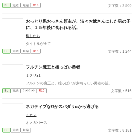
が残っていた。 相談しようと向かった相手こそが、自分を侵食し
文字数：2,509
BL
完結
短編
R18
ている張本人だとも知らずに、パックは父の部屋の扉を開く。 こ
のお話はムーンライトでも投稿してます〜
おっとり系おっさん領主が、渋々お嫁さんにした男の子
に、１５年後に食われる話。
梅したら
タイトルが全て
文字数：1,244
BL
完結
短編
R15
フルチン魔王と雄っぱい勇者
ミクリ21
フルチンの魔王と、雄っぱいが素晴らしい勇者の話。
文字数：516
BL
完結
ｼｮｰﾄｼｮｰﾄ
R15
ネガティブなΩがスパダリαから逃げる
ミカン
オメガバース
文字数：8,181
BL
完結
短編