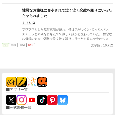
性悪なお嬢様に命令されて泣く泣く恋敵を殺りにいった
らヤられました
まりも13
フワフワとした酩酊状態が薄れ、僕は気がつくとパンパンパン、
ズチュッと卑猥な音をたてて激しく誰かと交わっていた。 性悪な
お嬢様の命令で恋敵を泣く泣く殺りに行ったら逆にヤラれちゃっ
た、ちょっとアホな子の話です。 （ムーンライトノベルにも掲載
文字数：10,712
BL
完結
短編
R15
しています）
アプリ一覧
公式SNS一覧