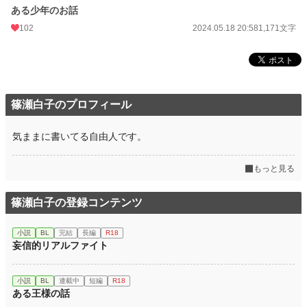
ある少年のお話
102
2024.05.18 20:58
1,171文字
篠瀬白子のプロフィール
気ままに書いてる自由人です。
もっと見る
篠瀬白子の登録コンテンツ
小説
BL
完結
長編
R18
妄信的リアルファイト
小説
BL
連載中
短編
R18
ある王様の話