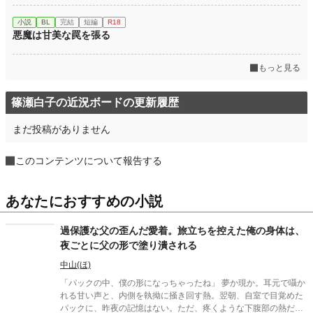
小説
BL
完結
短編
R18
悪魔は甘美な罠を張る
もっと見る
篠瀬白子の近況ボードの更新履歴
まだ投稿がありません
このコンテンツについて報告する
あなたにおすすめの小説
過保護な父の歪んだ愛着。旅立ちを控えた俺の身体は、
夜ごとに父の形で塗り潰される
中山(ほ)
「パックの中、僕の形になっちゃったね」 夢か現か。耳元で囁か
れる甘い声と、内側を執拗に掻き回す熱。翌朝、自室で目覚めた
パックに、昨夜の記憶はない。ただ、疼くような下腹部の熱だけ