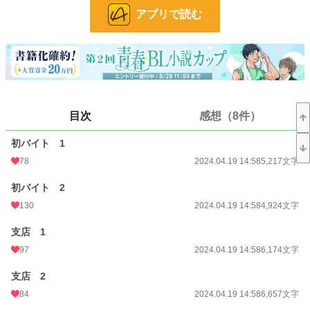
アプリで読む
文字数
432,625
更新日時
2024.05.18 20:58
初回公開日時
2024.04.19 14:58
初回完結日時
2024.05.18 20:59
週間ポイント
119 pt (31,906 位)
目次
感想（8件）
月間ポイント
809 pt (27,174 位)
初バイト 1
78
2024.04.19 14:58
5,217文字
年間ポイント
10,152 pt (31,058 位)
初バイト 2
累計ポイント
96,043 pt (31,045 位)
130
2024.04.19 14:58
4,924文字
支店 1
97
2024.04.19 14:58
6,174文字
支店 2
84
2024.04.19 14:58
6,657文字