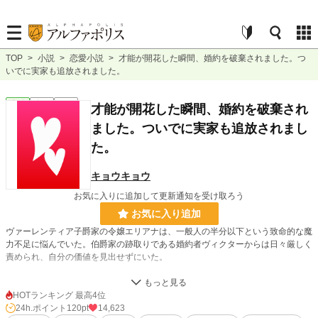
TOP
>
小説
>
恋愛小説
>
才能が開花した瞬間、婚約を破棄されました。つ
いでに実家も追放されました。
恋愛
完結
短編
才能が開花した瞬間、婚約を破棄され
ました。ついでに実家も追放されまし
た。
キョウキョウ
お気に入りに追加して更新通知を受け取ろう
お気に入り追加
ヴァーレンティア子爵家の令嬢エリアナは、一般人の半分以下という致命的な魔
力不足に悩んでいた。伯爵家の跡取りである婚約者ヴィクターからは日々厳しく
責められ、自分の価値を見出せずにいた。
そんな彼女が、厳しい指導を乗り越えて伝説の「古代魔法」の習得に成功した。
100年以上前から使い手が現れていない、全ての魔法の根源とされる究極の力。
HOTランキング 最高4位
喜び勇んで婚約者に報告しようとしたその瞬間――
24h.ポイント
120pt
14,623