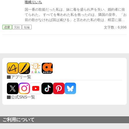
る私に、今さら縋ってきても遅いです
唯崎りいち
国一番の歌姫だった私は、妹に毒を盛られ声を失い、婚約者に捨
てられた。 すべてを奪われた私を救ったのは、隣国の皇帝。 「お
前の歌がなければ国は滅びる」と言われた私の歌は、精霊に届
く“本物”の力を持っていて―― 一方、私を追放した国は偽物の歌
文字数：6,996
恋愛
完結
短編
では加護を失い衰退。 今さら元婚約者が縋ってきても、もう遅
い。
アプリ一覧
公式SNS一覧
ご利用について