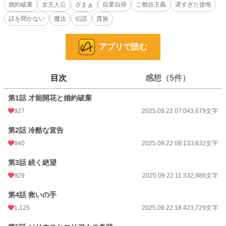
婚約破棄
女主人公
ざまぁ
自業自得
ご都合主義
遅すぎた後悔
「君との婚約を破棄することが決まった」
話を聞かない
魔法
伝説
貴族
皮肉にも、人生最高の瞬間が人生最悪の瞬間と重なってしまう。さらに実家から
は除籍処分を言い渡され、身一つで屋敷から追い出される。すべてを失ったエリ
アプリで読む
アナ。
だけど、彼女には頼れる師匠がいた。世界最高峰の魔法使いソリウスと共に旅立
つことにしたエリアナは、古代魔法の力で次々と困難を解決し、やがて大きな名
目次
感想（5件）
声を獲得していく。
第1話 才能開花と婚約破棄
一方、エリアナを捨てた元婚約者ヴィクターと実家は、不運が重なる厳しい現実
に直面する。エリアナの大活躍を知った時には、すべてが手遅れだった。
927
2025.09.22 07:04
3,679文字
真の実力と愛を手に入れたエリアナは、もう振り返る理由はない。
第2話 冷酷な宣告
840
2025.09.22 08:13
3,632文字
これは、自分の価値を理解してくれない者たちを結果的に見返し、厳しい時期に
寄り添ってくれた人と幸せを掴む物語。
第3話 続く絶望
929
2025.09.22 11:33
2,988文字
小説
9,532 位 / 228,774 件
第4話 救いの手
恋愛
4,214 位 / 66,370 件
1,125
2025.09.22 18:42
3,729文字
お気に入り
1,404