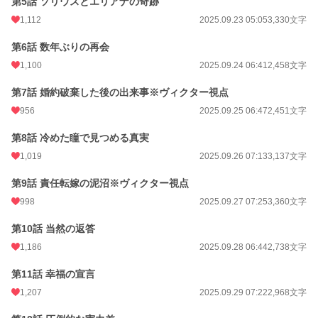
第5話 ソリウスとエリアナの奇跡
24h.ポイント
120 pt
1,112
2025.09.23 05:05
3,330文字
文字数
38,985
第6話 数年ぶりの再会
更新日時
2025.10.01 06:21
1,100
2025.09.24 06:41
2,458文字
初回公開日時
2025.09.22 07:04
第7話 婚約破棄した後の出来事※ヴィクター視点
初回完結日時
2025.10.01 06:21
956
2025.09.25 06:47
2,451文字
週間ポイント
927 pt (9,481 位)
第8話 冷めた瞳で見つめる真実
月間ポイント
1,019
3,080 pt (12,012 位)
2025.09.26 07:13
3,137文字
年間ポイント
626,730 pt (743 位)
第9話 責任転嫁の泥沼※ヴィクター視点
998
2025.09.27 07:25
3,360文字
累計ポイント
627,387 pt (8,721 位)
第10話 当然の返答
1,186
2025.09.28 06:44
2,738文字
第11話 幸福の宣言
1,207
2025.09.29 07:22
2,968文字