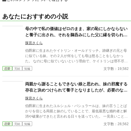
あなたにおすすめの小説
母の中で私の価値はゼロのまま、家の恥にしかならない
と養子に出され、それを鵜呑みにした父に縁を切られた
おかげで幸せになれました
珠宮さくら
伯爵家に生まれたケイトリン・オールドリッチ。跡継ぎの兄と母
に似ている妹。その２人が何をしても母は怒ることをしなかっ
た。 なのに母に似ていないという理由で、ケイトリンは理不尽な
目にあい続けていた。そんな日々に嫌気がさしたケイトリンは、
文字数：19,582
恋愛
完結
短編
兄妹を超えるために頑張るようになっていくのだが……。
両親から謝ることもできない娘と思われ、妹の邪魔する
存在と決めつけられて養子となりましたが、必要のない
もの全てを捨てて幸せになれました
珠宮さくら
伯爵家に生まれたユルシュル・バシュラールは、妹の言うことば
かりを信じる両親と妹のしていることで、最低最悪な婚約者と解
消や破棄ができたと言われる日々を送っていた。 一見良いことの
ように思えることだが、実際は妹がしていることは褒められるこ
文字数：28,562
恋愛
完結
短編
とではなかった。 更には自己中な幼なじみやその異母妹や王妃や