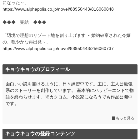
になった～」
https://www.alphapolis.co.jp/novel/88950443/816060848
◆◆◆ 完結 ◆◆◆
「辺境で理想のリゾート地を創り上げます ～婚約破棄された令嬢
の、穏やかな再出発～」
https://www.alphapolis.co.jp/novel/88950443/256060737
キョウキョウのプロフィール
面白い小説を書けるように、日々練習中です。主に、主人公最強
系のストーリーを創作しています。 基本的にハッピーエンドで物
語を終わらせます。※カクヨム、小説家になろうでも作品公開中
です。
もっと見る
キョウキョウの登録コンテンツ