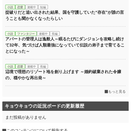
小説
恋愛
連載中
短編
掟破りだと追い出された結果、国を守護していた“存在”が誰の言
うことも聞かなくなったらしい
小説
ファンタジー
連載中
長編
アパートの管理人は逸般人～眠るたびにダンジョンを攻略し続け
て32年、気づけば人類最強になっていて伝説の弟子まで育てるこ
とになった～
小説
恋愛
連載中
長編
辺境で理想のリゾート地を創り上げます ～婚約破棄された令嬢
の、穏やかな再出発～
もっと見る
キョウキョウの近況ボードの更新履歴
まだ投稿がありません
このコンテンツについて報告する