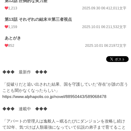
第12話 圧倒的な実力差
1,213
2025.09.30 06:41
2,011文字
第13話 それぞれの結末※第三者視点
1,159
2025.10.01 06:21
1,532文字
あとがき
852
2025.10.01 06:21
972文字
◆◆◆ 最新作 ◆◆◆
「掟破りだと追い出された結果、国を守護していた“存在”が誰の言う
ことも聞かなくなったらしい」
https://www.alphapolis.co.jp/novel/88950443/589068478
◆◆◆ 連載中 ◆◆◆
「アパートの管理人は逸般人～眠るたびにダンジョンを攻略し続け
て32年、気づけば人類最強になっていて伝説の弟子まで育てること