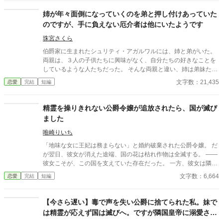
側妃たちによって、ユルシュルは心労の尽きない日々を送ってい
るというのにそれに気づいてくれる人は周りにいなかったこと
姉が年々面倒になっていくのを弟と押し付けあっていた
で、ユルシュルはいつ倒れてもおかしくない状態が続いていたの
のですが、手に負えない厄介者は他にいたようです
だが……。
珠宮さくら
伯爵家に生まれたシュリティ・アガルワルには、姉と弟がいた。
両親は、３人の子供たちに興味がなく、自分たちの好きなことを
しているような人たちだった。 そんな両親と違い、姉は弟妹たち
に何かと外の話をしてくれていたのだが、それがこんなことにな
文字数：21,435
恋愛
完結
短編
るとは思いもしなかった。
精霊を操りきれない公爵令嬢が追放されたら、国が滅び
ました
唯崎りいち
「地味な女に王妃は務まらない」と婚約破棄された公爵令嬢。 だ
が翌日、彼女が消えた途端、国の花は枯れ作物は全滅する。 ――
彼女こそが、この国を支えていた存在だった。 一方、彼女は隣国
で“氷の将軍”に溺愛されていた。 手遅れになってから縋る王子と
文字数：6,664
恋愛
完結
短編
滅びゆく国をよそに、彼女は初めての恋を知る。
【今さら遅い】毒で声を失い公爵に捨てられた私。妹で
は精霊が応えず国は滅びへ。ですが隣国皇帝に溺愛され